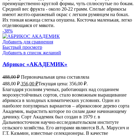
преимущественно круглой формы, чуть сплюснутые по бокам.
Средний вес фрукта - около 20-22 грамм. Спелые абрикосы
имеют желто-оранжевый окрас с легким румянцем на боках.
Их тонкая кожица слегка опушена. Косточка маленькая, легко
отделяющаяся от мякоти.
-38%
Добавить для сравнения
Быстрый просмотр
Добавить в список желаний
Абрикос «АКАДЕМИК»
488,00
₽
Первоначальная цена составляла
488,00 ₽.
356,00
₽
Текущая цена: 356,00 ₽.
Благодаря усилиям ученых, работающих над созданием
морозоустойчивых сортов, стало возможным выращивание
абрикоса в холодных климатических условиях. Один из
наиболее популярных вариантов – абрикосовое дерево сорта
Академик, вырастить которое по силам даже начинающему
дачнику. Сорт Академик был создан в 1979 г. в
Дальневосточном научно-исследовательском институте
сельского хозяйства. Его авторами являются В.А. Марусич и
Г.Т. Казьмин, известные селекционеры. В качестве