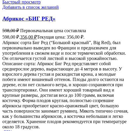
Быстрый просмотр
Добавить в список желаний
Абрикос «БИГ РЕД»
598,00
₽
Первоначальная цена составляла
598,00 ₽.
356,00
₽
Текущая цена: 356,00 ₽.
Абрикос сорта Биг Ред (“Большой красный”, Big Red), был
первоначально выведен во Франции и предназначен для
употребления в свежем виде и после термической обработки.
Он отличается густой листвой и высокой урожайностью.
Описание сорта: Абрикос Биг Ред представляет собой
среднерослое дерево, вырастающее до 4 метров в высоту. У
взрослого дерева густая и раскидистая крона, а молодые
побеги имеют вишневый оттенок. Плоды долго остаются на
дереве, если нет сильного ветра, и хорошо сохраняются при
транспортировке. Они имеют хороший товарный вид и
крупные размеры, достигая веса до 100 грамм, включая
косточку. Форма плодов круглая, полностью созревшие
абрикосы приобретают красно-оранжевый цвет, большую
часть поверхности занимает румянец. Мякоть типично сочная,
как у большинства абрикосов, а косточка небольшая и легко
отделяется. Хранение плодов рекомендуется при температуре
около 18 градусов.