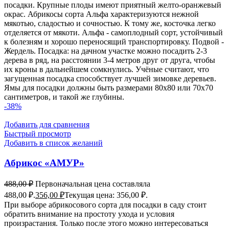
посадки. Крупные плоды имеют приятный желто-оранжевый
окрас. Абрикосы сорта Альфа характеризуются нежной
мякотью, сладостью и сочностью. К тому же, косточка легко
отделяется от мякоти. Альфа - самоплодный сорт, устойчивый
к болезням и хорошо переносящий транспортировку. Подвой -
Жердель. Посадка: на дачном участке можно посадить 2-3
дерева в ряд, на расстоянии 3-4 метров друг от друга, чтобы
их кроны в дальнейшем сомкнулись. Учёные считают, что
загущенная посадка способствует лучшей зимовке деревьев.
Ямы для посадки должны быть размерами 80x80 или 70x70
сантиметров, и такой же глубины.
-38%
Добавить для сравнения
Быстрый просмотр
Добавить в список желаний
Абрикос «АМУР»
488,00
₽
Первоначальная цена составляла
488,00 ₽.
356,00
₽
Текущая цена: 356,00 ₽.
При выборе абрикосового сорта для посадки в саду стоит
обратить внимание на простоту ухода и условия
произрастания. Только после этого можно интересоваться