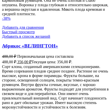
карминовым румянцем. Она не очень плотная и слабо
опушена. Воронка у плода глубокая и относительно широкая,
а вершина округлая и вдавленная. Мякоть плода кремовая и
средней плотности.
-38%
Добавить для сравнения
Быстрый просмотр
Добавить в список желаний
Абрикос «ВЕЛИНГТОН»
488,00
₽
Первоначальная цена составляла
488,00 ₽.
356,00
₽
Текущая цена: 356,00 ₽.
Сорт клона, созданный американскими селекционерами.
Время созревания плодов среднее позднее. Растение не очень
высокое, крона в форме пирамиды. Фрукты большие, на
стороне, освещенной солнцем, покрыты темно-красным
румянцем. Внутри фрукты сочные, вкусные, с хорошо
выраженным ароматом. Фрукты подходят для употребления в
свежем виде и для переработки. Они имеют очень
привлекательный внешний вид. Сорт начинает плодоносить
рано и дает обильные урожаи. Имеет высокую степень
морозоустойчивости и устойчивости к болезням.