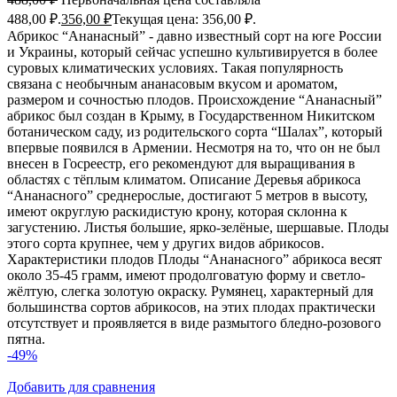
488,00 ₽.
356,00
₽
Текущая цена: 356,00 ₽.
Абрикос “Ананасный” - давно известный сорт на юге России
и Украины, который сейчас успешно культивируется в более
суровых климатических условиях. Такая популярность
связана с необычным ананасовым вкусом и ароматом,
размером и сочностью плодов. Происхождение “Ананасный”
абрикос был создан в Крыму, в Государственном Никитском
ботаническом саду, из родительского сорта “Шалах”, который
впервые появился в Армении. Несмотря на то, что он не был
внесен в Госреестр, его рекомендуют для выращивания в
областях с тёплым климатом. Описание Деревья абрикоса
“Ананасного” среднерослые, достигают 5 метров в высоту,
имеют округлую раскидистую крону, которая склонна к
загустению. Листья большие, ярко-зелёные, шершавые. Плоды
этого сорта крупнее, чем у других видов абрикосов.
Характеристики плодов Плоды “Ананасного” абрикоса весят
около 35-45 грамм, имеют продолговатую форму и светло-
жёлтую, слегка золотую окраску. Румянец, характерный для
большинства сортов абрикосов, на этих плодах практически
отсутствует и проявляется в виде размытого бледно-розового
пятна.
-49%
Добавить для сравнения