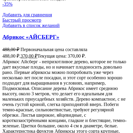
-35%
Добавить для сравнения
Быстрый просмотр
Добавить в список желаний
Абрикос «АЙСБЕРГ»
488,00
₽
Первоначальная цена составляла
488,00 ₽.
370,00
₽
Текущая цена: 370,00 ₽.
Абрикос Айсберг - неприхотливое дерево, которое не только
дает вкусные плоды, но и начинает плодоносить довольно
рано. Первые абрикосы можно попробовать уже через
несколько лет после посадки, и этот сорт особенно хорошо
подходит для выращивания в условиях, например,
Подмосковья. Описание дерева Абрикос имеет среднюю
высоту, около 3 метров, что делает его идеальным для
маленьких приусадебных хозяйств. Дерево компактное, с не
очень густой кроной, слегка приподнятой вверх. Побеги
темно-красные, сильноветвистые, требуют регулярной
обрезки. Листья широкие, яйцевидные, с
короткозаострёнными концами, гладкие и блестящие, темно-
зеленые. Цветки большие, около 4 см в диаметре, белые.
Характеристика фруктов Абрикосы этого сорта крупные,