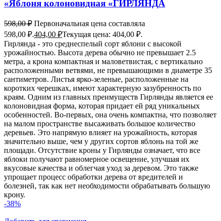
«Яблоня колоновидная «ГИРЛЯНДА
598,00
₽
Первоначальная цена составляла
598,00 ₽.
404,00
₽
Текущая цена: 404,00 ₽.
Гирлянда - это среднеспелый сорт яблони с высокой
урожайностью. Высота дерева обычно не превышает 2.5
метра, а крона компактная и маловетвистая, с вертикально
расположенными ветвями, не превышающими в диаметре 35
сантиметров. Листья ярко-зеленые, расположенные на
коротких черешках, имеют характерную зазубренность по
краям. Одним из главных преимуществ Гирлянды является ее
колоновидная форма, которая придает ей ряд уникальных
особенностей. Во-первых, она очень компактна, что позволяет
на малом пространстве высаживать большое количество
деревьев. Это напрямую влияет на урожайность, которая
значительно выше, чем у других сортов яблонь на той же
площади. Отсутствие кроны у Гирлянды означает, что все
яблоки получают равномерное освещение, улучшая их
вкусовые качества и облегчая уход за деревом. Это также
упрощает процесс обработки дерева от вредителей и
болезней, так как нет необходимости обрабатывать большую
крону.
-38%