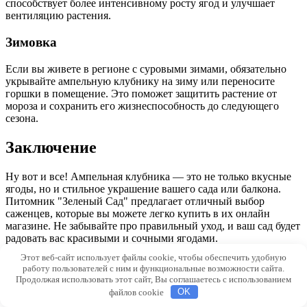
способствует более интенсивному росту ягод и улучшает
вентиляцию растения.
Зимовка
Если вы живете в регионе с суровыми зимами, обязательно
укрывайте ампельную клубнику на зиму или переносите
горшки в помещение. Это поможет защитить растение от
мороза и сохранить его жизнеспособность до следующего
сезона.
Заключение
Ну вот и все! Ампельная клубника — это не только вкусные
ягоды, но и стильное украшение вашего сада или балкона.
Питомник "Зеленый Сад" предлагает отличный выбор
саженцев, которые вы можете легко купить в их онлайн
магазине. Не забывайте про правильный уход, и ваш сад будет
радовать вас красивыми и сочными ягодами.
Этот веб-сайт использует файлы cookie, чтобы обеспечить удобную
Так что не теряйте времени, загляните в каталог саженцев
работу пользователей с ним и функциональные возможности сайта.
"Зеленого Сада", выберите понравившиеся сорта и оформите
Продолжая использовать этот сайт, Вы соглашаетесь с использованием
заказ. А когда через некоторое время вы попробуете первую
файлов cookie
OK
ягоду с вашего растения, вы поймете, что все труды были не