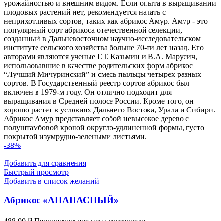
урожайностью и внешним видом. Если опыта в выращивании
плодовых растений нет, рекомендуется начать с
неприхотливых сортов, таких как абрикос Амур. Амур - это
популярный сорт абрикоса отечественной селекции,
созданный в Дальневосточном научно-исследовательском
институте сельского хозяйства больше 70-ти лет назад. Его
авторами являются ученые Г.Т. Казьмин и В.А. Марусич,
использовавшие в качестве родительских форм абрикос
“Лучший Мичуринский” и смесь пыльцы четырех разных
сортов. В Государственный реестр сортов абрикос был
включен в 1979-м году. Он отлично подходит для
выращивания в Средней полосе России. Кроме того, он
хорошо растет в условиях Дальнего Востока, Урала и Сибири.
Абрикос Амур представляет собой невысокое дерево с
полуштамбовой кроной округло-удлиненной формы, густо
покрытой изумрудно-зелеными листьями.
-38%
Добавить для сравнения
Быстрый просмотр
Добавить в список желаний
Абрикос «АНАНАСНЫЙ»
488,00
₽
Первоначальная цена составляла