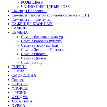
РОЗЫ ШРАБ
ЧАЙНО-ГИБРИДНЫЕ РОЗЫ
Саженцы Павловнии
Саженцы с закрытой корневой системой (ЗКС)
Саженцы с опылителем
САЖЕНЦЫ ХВОЙНЫХ
САМШИТ
СЕМЕНА
Семена бахчевых культур
Семена бобовых культур
Семена Газонных Трав
Семена Зелени и Пряности
Семена Овощей
Семена Цветов
Семена Ягод
СИРЕНЬ
СЛИВА
СМОРОДИНА
Спирея
ФЕЙХОА
ФЛОКСЫ
ФРЕЗИЯ
ФУНДУК
Хризантемы
ХУРМА