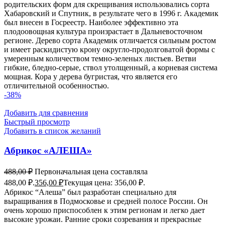
родительских форм для скрещивания использовались сорта
Хабаровский и Спутник, в результате чего в 1996 г. Академик
был внесен в Госреестр. Наиболее эффективно эта
плодоовощная культура произрастает в Дальневосточном
регионе. Дерево сорта Академик отличается сильным ростом
и имеет раскидистую крону округло-продолговатой формы с
умеренным количеством темно-зеленых листьев. Ветви
гибкие, бледно-серые, ствол утолщенный, а корневая система
мощная. Кора у дерева бугристая, что является его
отличительной особенностью.
-38%
Добавить для сравнения
Быстрый просмотр
Добавить в список желаний
Абрикос «АЛЕША»
488,00
₽
Первоначальная цена составляла
488,00 ₽.
356,00
₽
Текущая цена: 356,00 ₽.
Абрикос “Алеша” был разработан специально для
выращивания в Подмосковье и средней полосе России. Он
очень хорошо приспособлен к этим регионам и легко дает
высокие урожаи. Ранние сроки созревания и прекрасные