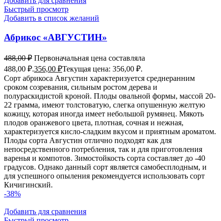
Добавить для сравнения
Быстрый просмотр
Добавить в список желаний
Абрикос «АВГУСТИН»
488,00
₽
Первоначальная цена составляла
488,00 ₽.
356,00
₽
Текущая цена: 356,00 ₽.
Сорт абрикоса Августин характеризуется среднеранним
сроком созревания, сильным ростом дерева и
полураскидистой кроной. Плоды овальной формы, массой 20-
22 грамма, имеют толстоватую, слегка опушенную желтую
кожицу, которая иногда имеет небольшой румянец. Мякоть
плодов оранжевого цвета, плотная, сочная и нежная,
характеризуется кисло-сладким вкусом и приятным ароматом.
Плоды сорта Августин отлично подходят как для
непосредственного потребления, так и для приготовления
варенья и компотов. Зимостойкость сорта составляет до -40
градусов. Однако данный сорт является самобесплодным, и
для успешного опыления рекомендуется использовать сорт
Кичигинский.
-38%
Добавить для сравнения
Быстрый просмотр