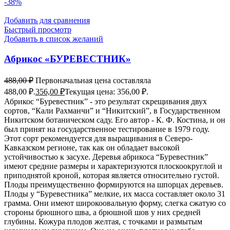
-38%
Добавить для сравнения
Быстрый просмотр
Добавить в список желаний
Абрикос «БУРЕВЕСТНИК»
488,00
₽
Первоначальная цена составляла
488,00 ₽.
356,00
₽
Текущая цена: 356,00 ₽.
Абрикос “Буревестник” - это результат скрещивания двух
сортов, “Кали Рахманчи” и “Никитский”, в Государственном
Никитском ботаническом саду. Его автор - К. Ф. Костина, и он
был принят на государственное тестирование в 1979 году.
Этот сорт рекомендуется для выращивания в Северо-
Кавказском регионе, так как он обладает высокой
устойчивостью к засухе. Деревья абрикоса “Буревестник”
имеют средние размеры и характеризуются плоскоокруглой и
приподнятой кроной, которая является относительно густой.
Плоды преимущественно формируются на шпорцах деревьев.
Плоды у “Буревестника” мелкие, их масса составляет около 31
грамма. Они имеют широкоовальную форму, слегка сжатую со
стороны брюшного шва, а брюшной шов у них средней
глубины. Кожура плодов желтая, с точками и размытым