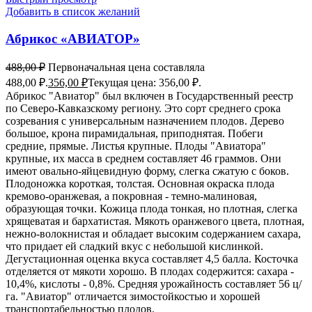
Добавить в список желаний
Абрикос «АВИАТОР»
488,00
₽
Первоначальная цена составляла
488,00 ₽.
356,00
₽
Текущая цена: 356,00 ₽.
Абрикос "Авиатор" был включен в Государственный реестр
по Северо-Кавказскому региону. Это сорт среднего срока
созревания с универсальным назначением плодов. Дерево
большое, крона пирамидальная, приподнятая. Побеги
средние, прямые. Листья крупные. Плоды "Авиатора"
крупные, их масса в среднем составляет 46 граммов. Они
имеют овально-яйцевидную форму, слегка сжатую с боков.
Плодоножка короткая, толстая. Основная окраска плода
кремово-оранжевая, а покровная - темно-малиновая,
образующая точки. Кожица плода тонкая, но плотная, слегка
хрящеватая и бархатистая. Мякоть оранжевого цвета, плотная,
нежно-волокнистая и обладает высоким содержанием сахара,
что придает ей сладкий вкус с небольшой кислинкой.
Дегустационная оценка вкуса составляет 4,5 балла. Косточка
отделяется от мякоти хорошо. В плодах содержится: сахара -
10,4%, кислоты - 0,8%. Средняя урожайность составляет 56 ц/
га. "Авиатор" отличается зимостойкостью и хорошей
транспортабельностью плодов.