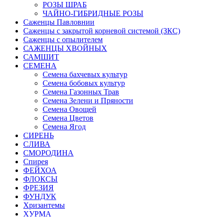
РОЗЫ ШРАБ
ЧАЙНО-ГИБРИДНЫЕ РОЗЫ
Саженцы Павловнии
Саженцы с закрытой корневой системой (ЗКС)
Саженцы с опылителем
САЖЕНЦЫ ХВОЙНЫХ
САМШИТ
СЕМЕНА
Семена бахчевых культур
Семена бобовых культур
Семена Газонных Трав
Семена Зелени и Пряности
Семена Овощей
Семена Цветов
Семена Ягод
СИРЕНЬ
СЛИВА
СМОРОДИНА
Спирея
ФЕЙХОА
ФЛОКСЫ
ФРЕЗИЯ
ФУНДУК
Хризантемы
ХУРМА