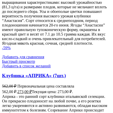
выращивания характеристиками: высокой урожайностью
(81,3 ц/га) и размерами плодов, которые не мельчают вплоть
до последнего сбора. Усы и обоеполые цветки повышают
вероятность получения высокого урожая клубники
“Анастасия”. Сорт относится к среднепоздним, период
плодоношения начинается 20-го июня. Ягоды “Анастасии”
имеют правильную тупоконическую форму, окрашены в
красный цвет и весят от 7.1 до 10.5 грамма каждая. Их вкус
кисло-сладкий и очень привлекательный для потребителей.
Ягодная мякоть красная, сочная, средней плотности.
-59%
Добавить для сравнения
Быстрый просмотр
Добавить в список желаний
Клубника «АПРИКА» (7шт.)
562,00
₽
Первоначальная цена составляла
562,00 ₽.
273,00
₽
Текущая цена: 273,00 ₽.
Априка - это ранний сорт клубники итальянской селекции.
Он прекрасно плодоносит на любой почве, а его розетки
легко укореняются и активно развиваются, обладая высоким
иммунитетом к болезням. Созревание Априки происходит