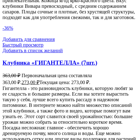
привлекательная. Кожица ягод ярко-красного цвета. Вкус
клубники Вивара превосходный, с средним содержанием
сахаров. Плоды сочные и плотные, без хрустящей структуры,
подходят как для употребления свежими, так и для заготовок.
-36%
Добавить для сравнения
Быстрый просмотр
Добавить в список желаний
Клубника «ГИГАНТЕЛЛА» (7шт.)
363,00
₽
Первоначальная цена составляла
363,00 ₽.
273,00
₽
Текущая цена: 273,00 ₽.
Гигантелла - это разновидность клубники, которую любят за
ее сладость и большие размеры. Если вы хотите вырастить
такую у себя, лучше всего купить рассаду в надежном
питомнике. В интернете можно найти множество описаний
этой клубники, а также фото и видео, которые помогут вам
узнать ее. Этот сорт славится своей урожайностью: большие
урожаи можно собрать за относительно короткое время.
Посадка несложная: главное - обеспечить хорошо
дренируемую почву, много солнца и воды. Еще можно
использовать сетку или другие виды поддержки для растений,