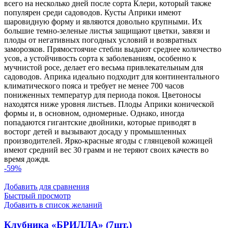
всего на несколько дней после сорта Клери, который также
популярен среди садоводов. Кусты Априки имеют
шаровидную форму и являются довольно крупными. Их
большие темно-зеленые листья защищают цветки, завязи и
плоды от негативных погодных условий и возвратных
заморозков. Прямостоячие стебли выдают среднее количество
усов, а устойчивость сорта к заболеваниям, особенно к
мучнистой росе, делает его весьма привлекательным для
садоводов. Априка идеально подходит для континентального
климатического пояса и требует не менее 700 часов
пониженных температур для периода покоя. Цветоносы
находятся ниже уровня листьев. Плоды Априки конической
формы и, в основном, одномерные. Однако, иногда
попадаются гигантские двойники, которые приводят в
восторг детей и вызывают досаду у промышленных
производителей. Ярко-красные ягоды с глянцевой кожицей
имеют средний вес 30 грамм и не теряют своих качеств во
время дождя.
-59%
Добавить для сравнения
Быстрый просмотр
Добавить в список желаний
Клубника «БРИЛЛА» (7шт.)