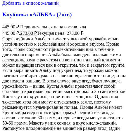
Добавить в список желаний
Клубника «АЛЬБА» (7шт.)
445,00
₽
Первоначальная цена составляла
445,00 ₽.
273,00
₽
Текущая цена: 273,00 ₽.
Сорт клубники Альба отличается высокой урожайностью,
устойчивостью к заболеваниям и хорошим вкусом. Кроме
того, ягоды сохраняют привлекательный вид в течение
длительного времени. Альба была выведена итальянскими
селекционерами с расчетом на континентальный климат и
может выращиваться как в открытом, так и закрытом грунте.
Если выращивать Альбу под укрытием, то урожай можно
начинать собирать уже в начале июня, а если в теплице, то на
две недели раньше. В этом случае вкус ягод будет лучше, а
урожайность – выше. Кусты Альбы представляют собой
сильные и красивые растения высотой около 35 сантиметров.
Листья у них крупные, а цветоносы мощные. Однако под
тяжестью ягод они могут опускаться к земле, поэтому
рекомендуется мульчирование почвы. Плоды Альбы имеют
крупный размер и красивую форму. Средний вес ягоды
составляет около 30 грамм, а первые ягоды могут достигать
50-60 грамм. Мякоть у них сочная, а вкус кисло-сладкий.
Растянутое плодоношение не влияет на размер ягод. Один