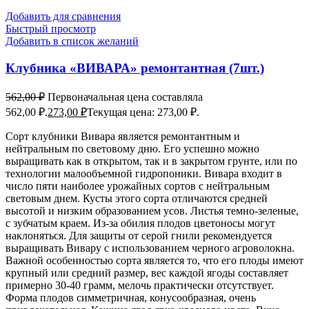
Добавить для сравнения
Быстрый просмотр
Добавить в список желаний
Клубника «ВИВАРА» ремонтантная (7шт.)
562,00
₽
Первоначальная цена составляла
562,00 ₽.
273,00
₽
Текущая цена: 273,00 ₽.
Сорт клубники Вивара является ремонтантным и
нейтральным по световому дню. Его успешно можно
выращивать как в открытом, так и в закрытом грунте, или по
технологии малообъемной гидропоники. Вивара входит в
число пяти наиболее урожайных сортов с нейтральным
световым днем. Кусты этого сорта отличаются средней
высотой и низким образованием усов. Листья темно-зеленые,
с зубчатым краем. Из-за обилия плодов цветоносы могут
наклоняться. Для защиты от серой гнили рекомендуется
выращивать Вивару с использованием черного агроволокна.
Важной особенностью сорта является то, что его плоды имеют
крупный или средний размер, вес каждой ягоды составляет
примерно 30-40 грамм, мелочь практически отсутствует.
Форма плодов симметричная, конусообразная, очень