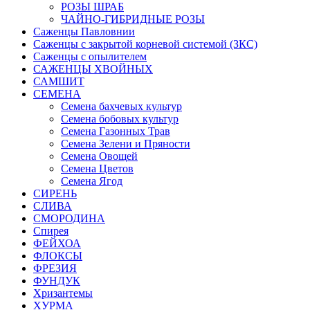
РОЗЫ ШРАБ
ЧАЙНО-ГИБРИДНЫЕ РОЗЫ
Саженцы Павловнии
Саженцы с закрытой корневой системой (ЗКС)
Саженцы с опылителем
САЖЕНЦЫ ХВОЙНЫХ
САМШИТ
СЕМЕНА
Семена бахчевых культур
Семена бобовых культур
Семена Газонных Трав
Семена Зелени и Пряности
Семена Овощей
Семена Цветов
Семена Ягод
СИРЕНЬ
СЛИВА
СМОРОДИНА
Спирея
ФЕЙХОА
ФЛОКСЫ
ФРЕЗИЯ
ФУНДУК
Хризантемы
ХУРМА