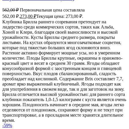
562,00
₽
Первоначальная цена составляла
562,00 ₽.
273,00
₽
Текущая цена: 273,00 ₽.
Клубника Брилла раннего созревания претендует на
лидерство среди коммерческих сортов, таких как Альба,
Хоней и Клери, благодаря своей выносливости и высокой
урожайности. Кусты Бриллы среднего размера, покрыты
листьями. На кустах образуются многозачатковые соцветия,
которые под тяжестью больших ягод склоняются вниз.
Растение активно формирует мощные усы, но в умеренном
количестве. Плоды Бриллы крупные, окрашены в оранжево-
красный цвет и весят в среднем 30 грамм. Ягоды обладают
конусообразной формой с заостренным концом и глянцевой
поверхностью. Вкус плодов сбалансированный, сладость
преобладает над кислинкой. Содержание Brix составляет 7,7,
аромат ярко выраженный клубничный. Ягоды подходят как
для употребления в свежем виде, так и для заготовок на зиму.
Брилла отличается высокой урожайностью: для раннего сорта
клубники показатель 1,0-1,5 килограмм с куста является очень
хорошим. Плодоносить начинает в середине мая, ягоды легко
отделяются от плодоножек, сохраняют форму и не текут при
транспортировке, а в прохладном месте хранятся длительное
время.
-59%