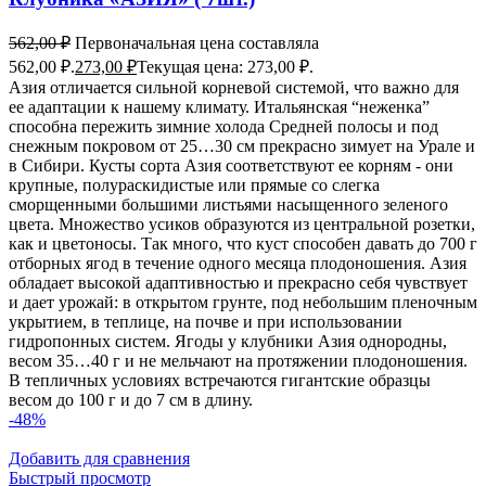
562,00
₽
Первоначальная цена составляла
562,00 ₽.
273,00
₽
Текущая цена: 273,00 ₽.
Азия отличается сильной корневой системой, что важно для
ее адаптации к нашему климату. Итальянская “неженка”
способна пережить зимние холода Средней полосы и под
снежным покровом от 25…30 см прекрасно зимует на Урале и
в Сибири. Кусты сорта Азия соответствуют ее корням - они
крупные, полураскидистые или прямые со слегка
сморщенными большими листьями насыщенного зеленого
цвета. Множество усиков образуются из центральной розетки,
как и цветоносы. Так много, что куст способен давать до 700 г
отборных ягод в течение одного месяца плодоношения. Азия
обладает высокой адаптивностью и прекрасно себя чувствует
и дает урожай: в открытом грунте, под небольшим пленочным
укрытием, в теплице, на почве и при использовании
гидропонных систем. Ягоды у клубники Азия однородны,
весом 35…40 г и не мельчают на протяжении плодоношения.
В тепличных условиях встречаются гигантские образцы
весом до 100 г и до 7 см в длину.
-48%
Добавить для сравнения
Быстрый просмотр