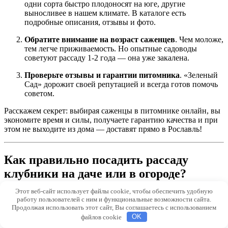
одни сорта быстро плодоносят на юге, другие
выносливее в нашем климате. В каталоге есть
подробные описания, отзывы и фото.
Обратите внимание на возраст саженцев
. Чем моложе,
тем легче приживаемость. Но опытные садоводы
советуют рассаду 1-2 года — она уже закалена.
Проверьте отзывы и гарантии питомника
. «Зеленый
Сад» дорожит своей репутацией и всегда готов помочь
советом.
Расскажем секрет: выбирая саженцы в питомнике онлайн, вы
экономите время и силы, получаете гарантию качества и при
этом не выходите из дома — доставят прямо в Рославль!
Как правильно посадить рассаду
клубники на даче или в огороде?
Этот веб-сайт использует файлы cookie, чтобы обеспечить удобную
И вот, вы купили идеальную рассаду клубники. С чего
работу пользователей с ним и функциональные возможности сайта.
начинать? Поэтапно:
Продолжая использовать этот сайт, Вы соглашаетесь с использованием
файлов cookie
OK
1. Подготовка места