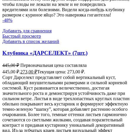
чтобы плоды не лежали на земле и не повредились
вредителями или болезнями. Видели когда-нибудь клубнику
размером с куриное яйцо? Это наверняка гигантелла!
-48%
Добавить для сравнения
Быстрый просмотр
Добавить в список желаний
Клубника «ДАРСЕЛЕКТ» (7шт.)
445,00
₽
Первоначальная цена составляла
445,00 ₽.
273,00
₽
Текущая цена: 273,00 ₽.
Сорт Дарселект представляет собой вертикальный куст,
обладающий внушительными размерами и сильной корневой
системой. Куст развивается величественно, достигая
значительного роста и демонстрируя устойчивость даже при
сильном ветре. Листья в виде трехлопастных круглых пластин
обильно покрывают весь кустарник и формируют эффектную
темно-зеленую “шапку”, которая добавляет растению особого
очарования. Более того, темные оттенки листьев гармонично
сочетаются со светлыми жилками, создавая поразительный
контраст и придавая кустарнику уникальный декоративный
вид. Из-за зубчатых краев листьев визуальный эффект