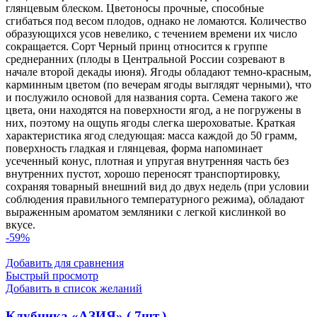
глянцевым блеском. Цветоносы прочные, способные
сгибаться под весом плодов, однако не ломаются. Количество
образующихся усов невелико, с течением времени их число
сокращается. Сорт Черный принц относится к группе
среднеранних (плоды в Центральной России созревают в
начале второй декады июня). Ягоды обладают темно-красным,
карминным цветом (по вечерам ягоды выглядят черными), что
и послужило основой для названия сорта. Семена такого же
цвета, они находятся на поверхности ягод, а не погружены в
них, поэтому на ощупь ягоды слегка шероховатые. Краткая
характеристика ягод следующая: масса каждой до 50 грамм,
поверхность гладкая и глянцевая, форма напоминает
усеченный конус, плотная и упругая внутренняя часть без
внутренних пустот, хорошо переносят транспортировку,
сохраняя товарный внешний вид до двух недель (при условии
соблюдения правильного температурного режима), обладают
выраженным ароматом земляники с легкой кислинкой во
вкусе.
-59%
Добавить для сравнения
Быстрый просмотр
Добавить в список желаний
Клубника «АЗИЯ» ( 7шт.)