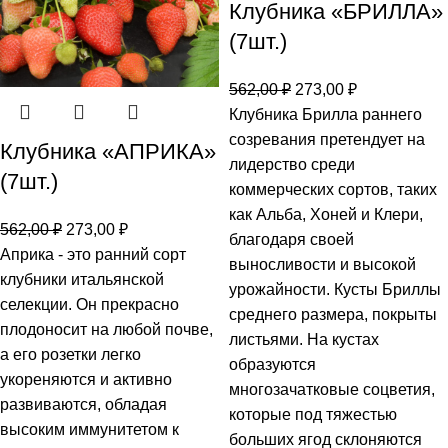
Клубника «БРИЛЛА»
(7шт.)
562,00
₽
273,00
₽
Клубника Брилла раннего
созревания претендует на
Клубника «АПРИКА»
лидерство среди
(7шт.)
коммерческих сортов, таких
как Альба, Хоней и Клери,
562,00
₽
273,00
₽
благодаря своей
Априка - это ранний сорт
выносливости и высокой
клубники итальянской
урожайности. Кусты Бриллы
селекции. Он прекрасно
среднего размера, покрыты
плодоносит на любой почве,
листьями. На кустах
а его розетки легко
образуются
укореняются и активно
многозачатковые соцветия,
развиваются, обладая
которые под тяжестью
высоким иммунитетом к
больших ягод склоняются