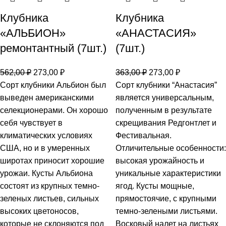
Клубника
Клубника
«АЛЬБИОН»
«АНАСТАСИЯ»
ремонтантный (7шт.)
(7шт.)
562,00
₽
273,00
₽
363,00
₽
273,00
₽
Сорт клубники Альбион был
Сорт клубники “Анастасия”
выведен американскими
является универсальным,
селекционерами. Он хорошо
полученным в результате
себя чувствует в
скрещивания Редгонтлет и
климатических условиях
Фестивальная.
США, но и в умеренных
Отличительные особенности:
широтах приносит хорошие
высокая урожайность и
урожаи. Кусты Альбиона
уникальные характеристики
состоят из крупных темно-
ягод. Кусты мощные,
зеленых листьев, сильных
прямостоячие, с крупными
высоких цветоносов,
темно-зелеными листьями.
которые не склоняются под
Восковый налет на листьях