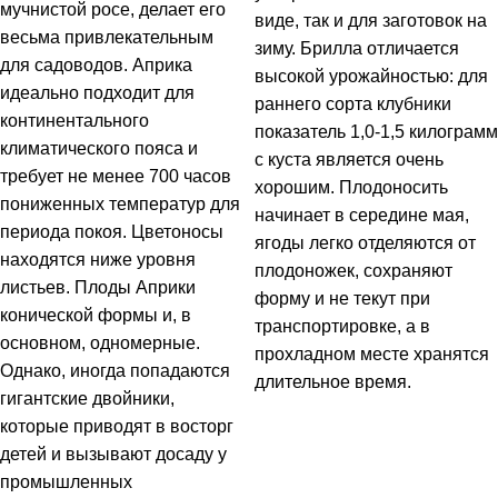
мучнистой росе, делает его
виде, так и для заготовок на
весьма привлекательным
зиму. Брилла отличается
для садоводов. Априка
высокой урожайностью: для
идеально подходит для
раннего сорта клубники
континентального
показатель 1,0-1,5 килограмм
климатического пояса и
с куста является очень
требует не менее 700 часов
хорошим. Плодоносить
пониженных температур для
начинает в середине мая,
периода покоя. Цветоносы
ягоды легко отделяются от
находятся ниже уровня
плодоножек, сохраняют
листьев. Плоды Априки
форму и не текут при
конической формы и, в
транспортировке, а в
основном, одномерные.
прохладном месте хранятся
Однако, иногда попадаются
длительное время.
гигантские двойники,
которые приводят в восторг
детей и вызывают досаду у
промышленных