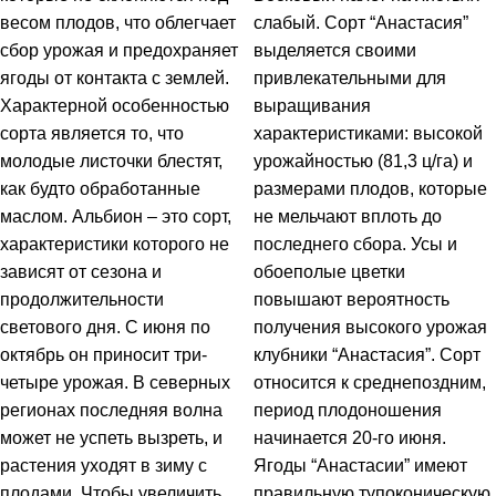
весом плодов, что облегчает
слабый. Сорт “Анастасия”
сбор урожая и предохраняет
выделяется своими
ягоды от контакта с землей.
привлекательными для
Характерной особенностью
выращивания
сорта является то, что
характеристиками: высокой
молодые листочки блестят,
урожайностью (81,3 ц/га) и
как будто обработанные
размерами плодов, которые
маслом. Альбион – это сорт,
не мельчают вплоть до
характеристики которого не
последнего сбора. Усы и
зависят от сезона и
обоеполые цветки
продолжительности
повышают вероятность
светового дня. С июня по
получения высокого урожая
октябрь он приносит три-
клубники “Анастасия”. Сорт
четыре урожая. В северных
относится к среднепоздним,
регионах последняя волна
период плодоношения
может не успеть вызреть, и
начинается 20-го июня.
растения уходят в зиму с
Ягоды “Анастасии” имеют
плодами. Чтобы увеличить
правильную тупоконическую