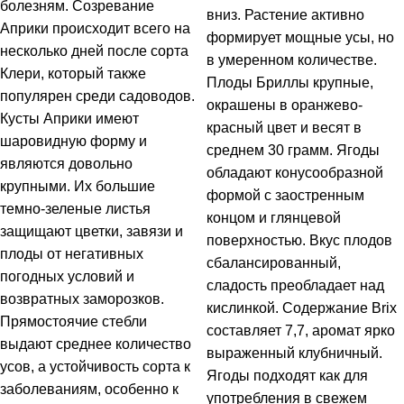
болезням. Созревание
вниз. Растение активно
Априки происходит всего на
формирует мощные усы, но
несколько дней после сорта
в умеренном количестве.
Клери, который также
Плоды Бриллы крупные,
популярен среди садоводов.
окрашены в оранжево-
Кусты Априки имеют
красный цвет и весят в
шаровидную форму и
среднем 30 грамм. Ягоды
являются довольно
обладают конусообразной
крупными. Их большие
формой с заостренным
темно-зеленые листья
концом и глянцевой
защищают цветки, завязи и
поверхностью. Вкус плодов
плоды от негативных
сбалансированный,
погодных условий и
сладость преобладает над
возвратных заморозков.
кислинкой. Содержание Brix
Прямостоячие стебли
составляет 7,7, аромат ярко
выдают среднее количество
выраженный клубничный.
усов, а устойчивость сорта к
Ягоды подходят как для
заболеваниям, особенно к
употребления в свежем