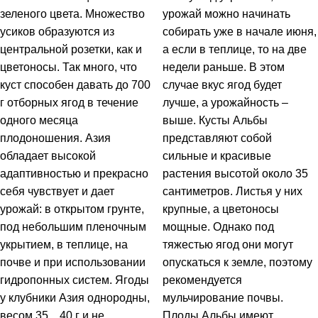
зеленого цвета. Множество
урожай можно начинать
усиков образуются из
собирать уже в начале июня,
центральной розетки, как и
а если в теплице, то на две
цветоносы. Так много, что
недели раньше. В этом
куст способен давать до 700
случае вкус ягод будет
г отборных ягод в течение
лучше, а урожайность –
одного месяца
выше. Кусты Альбы
плодоношения. Азия
представляют собой
обладает высокой
сильные и красивые
адаптивностью и прекрасно
растения высотой около 35
себя чувствует и дает
сантиметров. Листья у них
урожай: в открытом грунте,
крупные, а цветоносы
под небольшим пленочным
мощные. Однако под
укрытием, в теплице, на
тяжестью ягод они могут
почве и при использовании
опускаться к земле, поэтому
гидропонных систем. Ягоды
рекомендуется
у клубники Азия однородны,
мульчирование почвы.
весом 35…40 г и не
Плоды Альбы имеют