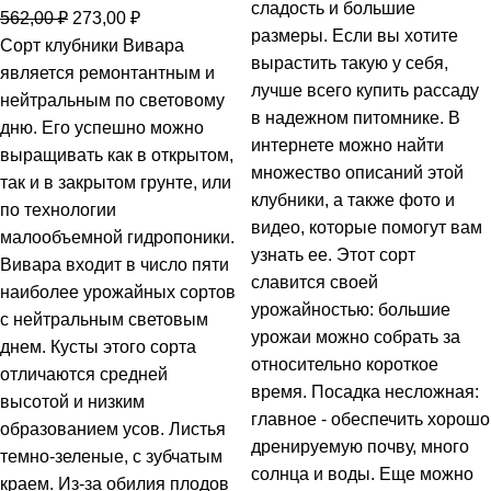
сладость и большие
562,00
₽
273,00
₽
размеры. Если вы хотите
Сорт клубники Вивара
вырастить такую у себя,
является ремонтантным и
лучше всего купить рассаду
нейтральным по световому
в надежном питомнике. В
дню. Его успешно можно
интернете можно найти
выращивать как в открытом,
множество описаний этой
так и в закрытом грунте, или
клубники, а также фото и
по технологии
видео, которые помогут вам
малообъемной гидропоники.
узнать ее. Этот сорт
Вивара входит в число пяти
славится своей
наиболее урожайных сортов
урожайностью: большие
с нейтральным световым
урожаи можно собрать за
днем. Кусты этого сорта
относительно короткое
отличаются средней
время. Посадка несложная:
высотой и низким
главное - обеспечить хорошо
образованием усов. Листья
дренируемую почву, много
темно-зеленые, с зубчатым
солнца и воды. Еще можно
краем. Из-за обилия плодов