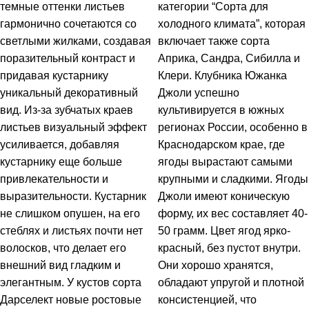
темные оттенки листьев
категории “Сорта для
гармонично сочетаются со
холодного климата”, которая
светлыми жилками, создавая
включает также сорта
поразительный контраст и
Априка, Сандра, Сибилла и
придавая кустарнику
Клери. Клубника Южанка
уникальный декоративный
Джоли успешно
вид. Из-за зубчатых краев
культивируется в южных
листьев визуальный эффект
регионах России, особенно в
усиливается, добавляя
Краснодарском крае, где
кустарнику еще больше
ягоды вырастают самыми
привлекательности и
крупными и сладкими. Ягоды
выразительности. Кустарник
Джоли имеют коническую
не слишком опушен, на его
форму, их вес составляет 40-
стеблях и листьях почти нет
50 грамм. Цвет ягод ярко-
волосков, что делает его
красный, без пустот внутри.
внешний вид гладким и
Они хорошо хранятся,
элегантным. У кустов сорта
обладают упругой и плотной
Дарселект новые ростовые
консистенцией, что