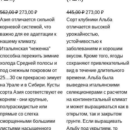
562,00
₽
273,00
₽
445,00
₽
273,00
₽
Азия отличается сильной
Сорт клубники Альба
корневой системой, что
отличается высокой
важно для ее адаптации к
урожайностью,
нашему климату.
устойчивостью к
Итальянская “неженка”
заболеваниям и хорошим
способна пережить зимние
вкусом. Кроме того, ягоды
холода Средней полосы и
сохраняют привлекательный
под снежным покровом от
вид в течение длительного
25…30 см прекрасно зимует
времени. Альба была
на Урале и в Сибири. Кусты
выведена итальянскими
сорта Азия соответствуют ее
селекционерами с расчетом
корням - они крупные,
на континентальный климат
полураскидистые или
и может выращиваться как в
прямые со слегка
открытом, так и закрытом
сморщенными большими
грунте. Если выращивать
листьями насыщенного
Альбу под укрытием, то