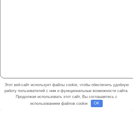
Этот веб-сайт использует файлы cookie, чтобы обеспечить удобную
●
Гибискус
работу пользователей с ним и функциональные возможности сайта.
●
Гортензия
Продолжая использовать этот сайт, Вы соглашаетесь с
использованием файлов cookie
OK
●
Гладиолус
●
Пионы
●
Розы
●
Флоксы