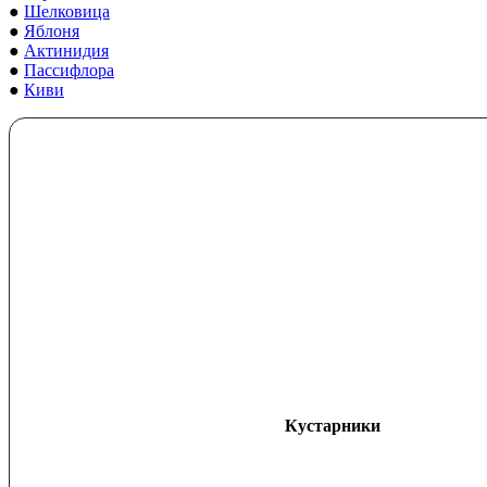
●
Шелковица
●
Яблоня
●
Актинидия
●
Пассифлора
●
Киви
Кустарники