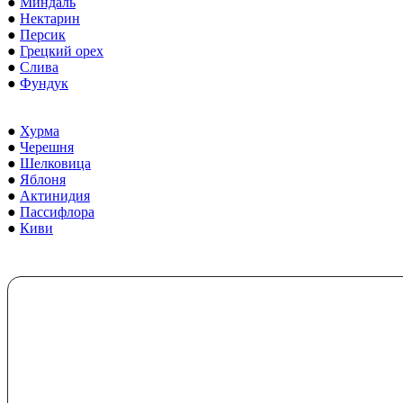
●
Миндаль
●
Нектарин
●
Персик
●
Грецкий орех
●
Слива
●
Фундук
●
Хурма
●
Черешня
●
Шелковица
●
Яблоня
●
Актинидия
●
Пассифлора
●
Киви