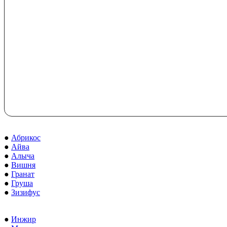
●
Абрикос
●
Айва
●
Алыча
●
Вишня
●
Гранат
●
Груша
●
Зизифус
●
Инжир