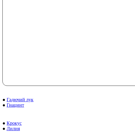
●
Гадючий лук
●
Гиацинт
●
Крокус
●
Лилия