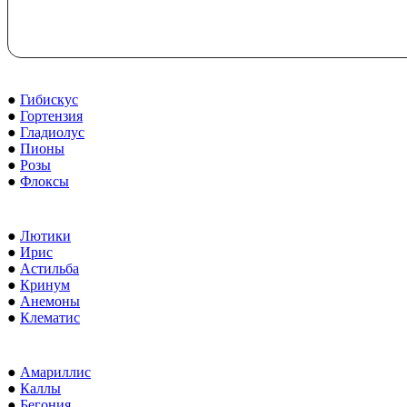
●
Гибискус
●
Гортензия
●
Гладиолус
●
Пионы
●
Розы
●
Флоксы
●
Лютики
●
Ирис
●
Астильба
●
Кринум
●
Анемоны
●
Клематис
●
Амариллис
●
Каллы
●
Бегония