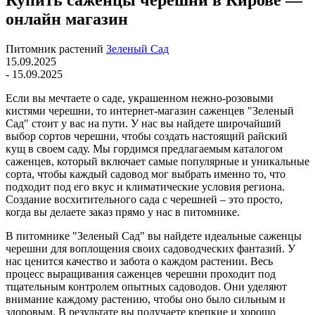
Купить саженцы черешни в Кирове —
онлайн магазин
Питомник растений
Зеленый Сад
15.09.2025
- 15.09.2025
Если вы мечтаете о саде, украшенном нежно-розовыми
кистями черешни, то интернет-магазин саженцев "Зеленый
Сад" стоит у вас на пути. У нас вы найдете широчайший
выбор сортов черешни, чтобы создать настоящий райский
кущ в своем саду. Мы гордимся предлагаемым каталогом
саженцев, который включает самые популярные и уникальные
сорта, чтобы каждый садовод мог выбрать именно то, что
подходит под его вкус и климатические условия региона.
Создание восхитительного сада с черешней – это просто,
когда вы делаете заказ прямо у нас в питомнике.
В питомнике "Зеленый Сад" вы найдете идеальные саженцы
черешни для воплощения своих садоводческих фантазий. У
нас ценится качество и забота о каждом растении. Весь
процесс выращивания саженцев черешни проходит под
тщательным контролем опытных садоводов. Они уделяют
внимание каждому растению, чтобы оно было сильным и
здоровым. В результате вы получаете крепкие и хорошо