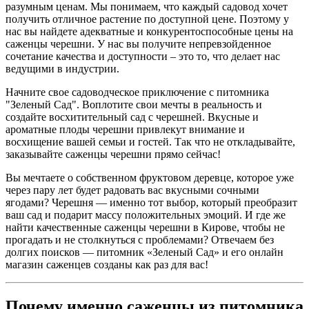
разумным ценам. Мы понимаем, что каждый садовод хочет
получить отличное растение по доступной цене. Поэтому у
нас вы найдете адекватные и конкурентоспособные цены на
саженцы черешни. У нас вы получите непревзойденное
сочетание качества и доступности – это то, что делает нас
ведущими в индустрии.
Начните свое садоводческое приключение с питомника
"Зеленый Сад". Воплотите свои мечты в реальность и
создайте восхитительный сад с черешней. Вкусные и
ароматные плоды черешни привлекут внимание и
восхищение вашей семьи и гостей. Так что не откладывайте,
заказывайте саженцы черешни прямо сейчас!
Вы мечтаете о собственном фруктовом деревце, которое уже
через пару лет будет радовать вас вкусными сочными
ягодами? Черешня — именно тот выбор, который преобразит
ваш сад и подарит массу положительных эмоций. И где же
найти качественные саженцы черешни в Кирове, чтобы не
прогадать и не столкнуться с проблемами? Отвечаем без
долгих поисков — питомник «Зеленый Сад» и его онлайн
магазин саженцев созданы как раз для вас!
Почему именно саженцы из питомника