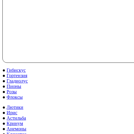
●
Гибискус
●
Гортензия
●
Гладиолус
●
Пионы
●
Розы
●
Флоксы
●
Лютики
●
Ирис
●
Астильба
●
Кринум
●
Анемоны