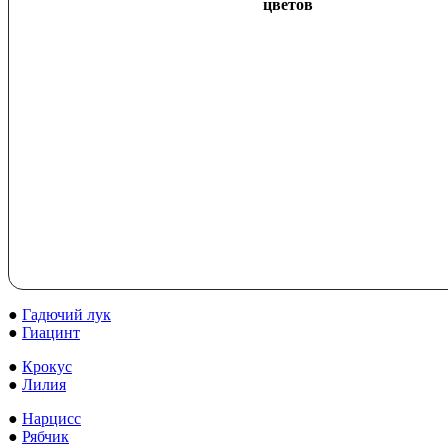
цветов
●
Гадючий лук
●
Гиацинт
●
Крокус
●
Лилия
●
Нарцисс
●
Рябчик