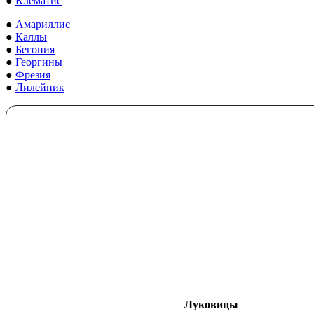
●
Клематис
●
Амариллис
●
Каллы
●
Бегония
●
Георгины
●
Фрезия
●
Лилейник
Луковицы