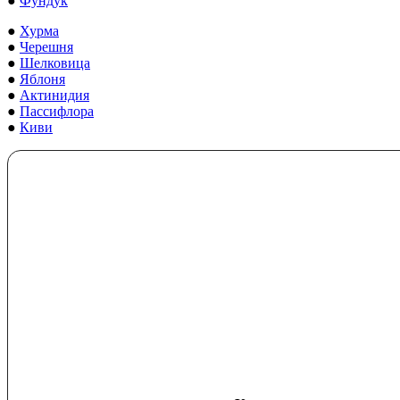
●
Фундук
●
Хурма
●
Черешня
●
Шелковица
●
Яблоня
●
Актинидия
●
Пассифлора
●
Киви