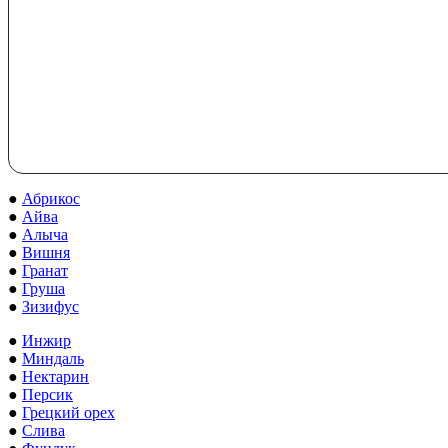
●
Абрикос
●
Айва
●
Алыча
●
Вишня
●
Гранат
●
Груша
●
Зизифус
●
Инжир
●
Миндаль
●
Нектарин
●
Персик
●
Грецкий орех
●
Слива