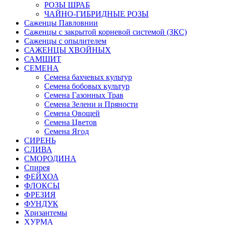
РОЗЫ ШРАБ
ЧАЙНО-ГИБРИДНЫЕ РОЗЫ
Саженцы Павловнии
Саженцы с закрытой корневой системой (ЗКС)
Саженцы с опылителем
САЖЕНЦЫ ХВОЙНЫХ
САМШИТ
СЕМЕНА
Семена бахчевых культур
Семена бобовых культур
Семена Газонных Трав
Семена Зелени и Пряности
Семена Овощей
Семена Цветов
Семена Ягод
СИРЕНЬ
СЛИВА
СМОРОДИНА
Спирея
ФЕЙХОА
ФЛОКСЫ
ФРЕЗИЯ
ФУНДУК
Хризантемы
ХУРМА