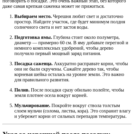
поговорить о посадке. Это очень важный этап, без которого
даже самая крепкая саженка может не прижиться.
Выбираем место.
Черешня любит свет и достаточно
простор. Найдите участок, где будет минимум полдня
солнечного света и нет застоя воды.
Подготовка ямы.
Глубина стоит около полуметра,
диаметр — примерно 60 см. В яму добавьте перегной и
немного комплексных удобрений, чтобы дерево
получило первый мощный заряд питания.
Посадка саженца.
Аккуратно расправьте корни, чтобы
они не были скручены. Сажайте дерево так, чтобы
корневая шейка осталась на уровне земли. Это важно
для правильного развития.
Полив.
После посадки сразу обильно полейте, чтобы
земля плотнее осела вокруг корней.
Мульчирование.
Покройте вокруг ствола толстым
слоем мульчи (солома, листва, кора). Это сохранит влагу
и убережет корни от сильных перепадов температуры.