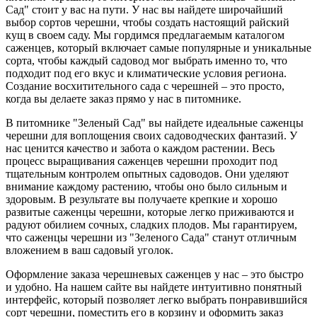
Сад" стоит у вас на пути. У нас вы найдете широчайший
выбор сортов черешни, чтобы создать настоящий райский
кущ в своем саду. Мы гордимся предлагаемым каталогом
саженцев, который включает самые популярные и уникальные
сорта, чтобы каждый садовод мог выбрать именно то, что
подходит под его вкус и климатические условия региона.
Создание восхитительного сада с черешней – это просто,
когда вы делаете заказ прямо у нас в питомнике.
В питомнике "Зеленый Сад" вы найдете идеальные саженцы
черешни для воплощения своих садоводческих фантазий. У
нас ценится качество и забота о каждом растении. Весь
процесс выращивания саженцев черешни проходит под
тщательным контролем опытных садоводов. Они уделяют
внимание каждому растению, чтобы оно было сильным и
здоровым. В результате вы получаете крепкие и хорошо
развитые саженцы черешни, которые легко приживаются и
радуют обилием сочных, сладких плодов. Мы гарантируем,
что саженцы черешни из "Зеленого Сада" станут отличным
вложением в ваш садовый уголок.
Оформление заказа черешневых саженцев у нас – это быстро
и удобно. На нашем сайте вы найдете интуитивно понятный
интерфейс, который позволяет легко выбрать понравившийся
сорт черешни, поместить его в корзину и оформить заказ