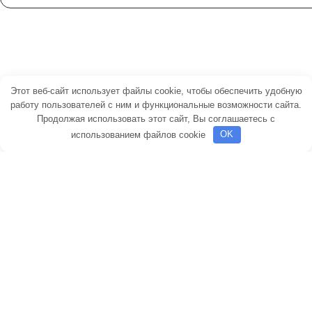
●
Гибискус
●
Гортензия
●
Гладиолус
●
Пионы
Этот веб-сайт использует файлы cookie, чтобы обеспечить удобную
●
Розы
работу пользователей с ним и функциональные возможности сайта.
Продолжая использовать этот сайт, Вы соглашаетесь с
●
Флоксы
использованием файлов cookie
OK
●
Лютики
●
Ирис
●
Астильба
●
Кринум
●
Анемоны
●
Клематис
●
Амариллис
●
Каллы
●
Бегония
●
Георгины