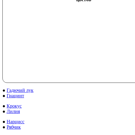
●
Гадючий лук
●
Гиацинт
●
Крокус
●
Лилия
●
Нарцисс
●
Рябчик