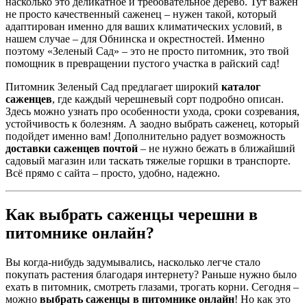
насколько это деликатное и требовательное дерево. Тут важен
не просто качественный саженец – нужен такой, который
адаптирован именно для ваших климатических условий, в
нашем случае – для Обнинска и окрестностей. Именно
поэтому «Зеленый Сад» – это не просто питомник, это твой
помощник в превращении пустого участка в райский сад!
Питомник Зеленый Сад предлагает широкий
каталог
саженцев
, где каждый черешневый сорт подробно описан.
Здесь можно узнать про особенности ухода, сроки созревания,
устойчивость к болезням. А заодно выбрать саженец, который
подойдет именно вам! Дополнительно радует возможность
доставки саженцев почтой
– не нужно бежать в ближайший
садовый магазин или таскать тяжелые горшки в транспорте.
Всё прямо с сайта – просто, удобно, надежно.
Как выбрать саженцы черешни в
питомнике онлайн?
Вы когда-нибудь задумывались, насколько легче стало
покупать растения благодаря интернету? Раньше нужно было
ехать в питомник, смотреть глазами, трогать корни. Сегодня –
можно
выбрать саженцы в питомнике онлайн
! Но как это