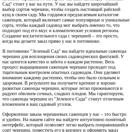
Сад" стоит у вас на пути. У нас вы найдете широчайший
выбор сортов черешни, чтобы создать настоящий райский
кущ в своем саду. Мы гордимся предлагаемым каталогом
саженцев, который включает самые популярные и уникальные
сорта, чтобы каждый садовод мог выбрать именно то, что
подходит под его вкус и климатические условия региона.
Создание восхитительного сада с черешней – это просто,
когда вы делаете заказ прямо у нас в питомнике.
В питомнике "Зеленый Сад" вы найдете идеальные саженцы
черешни для воплощения своих садоводческих фантазий. У
нас ценится качество и забота о каждом растении. Весь
процесс выращивания саженцев черешни проходит под
тщательным контролем опытных садоводов. Они уделяют
внимание каждому растению, чтобы оно было сильным и
здоровым. В результате вы получаете крепкие и хорошо
развитые саженцы черешни, которые легко приживаются и
радуют обилием сочных, сладких плодов. Мы гарантируем,
что саженцы черешни из "Зеленого Сада" станут отличным
вложением в ваш садовый уголок.
Оформление заказа черешневых саженцев у нас – это быстро
и удобно. На нашем сайте вы найдете интуитивно понятный
интерфейс, который позволяет легко выбрать понравившийся
сорт черешни, поместить его в корзину и оформить заказ