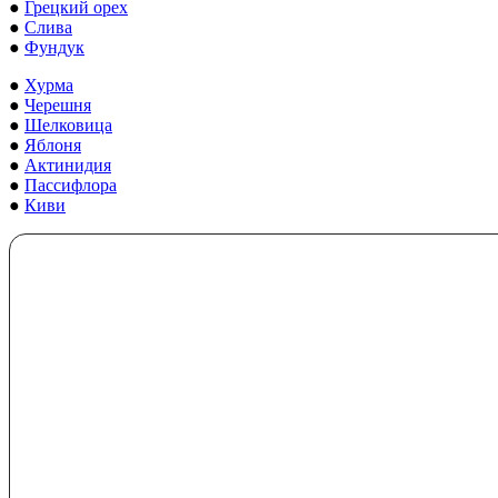
●
Грецкий орех
●
Слива
●
Фундук
●
Хурма
●
Черешня
●
Шелковица
●
Яблоня
●
Актинидия
●
Пассифлора
●
Киви