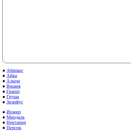
●
Абрикос
●
Айва
●
Алыча
●
Вишня
●
Гранат
●
Груша
●
Зизифус
●
Инжир
●
Миндаль
●
Нектарин
●
Персик