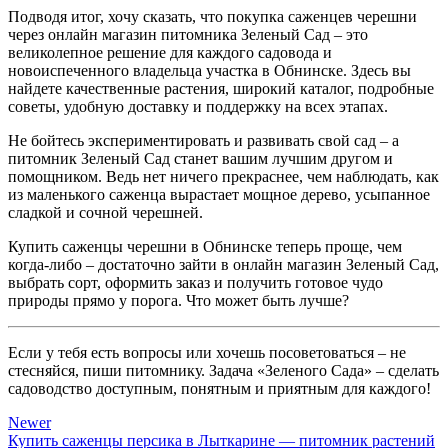
Подводя итог, хочу сказать, что покупка саженцев черешни
через онлайн магазин питомника Зеленый Сад – это
великолепное решение для каждого садовода и
новоиспеченного владельца участка в Обнинске. Здесь вы
найдете качественные растения, широкий каталог, подробные
советы, удобную доставку и поддержку на всех этапах.
Не бойтесь экспериментировать и развивать свой сад – а
питомник Зеленый Сад станет вашим лучшим другом и
помощником. Ведь нет ничего прекраснее, чем наблюдать, как
из маленького саженца вырастает мощное дерево, усыпанное
сладкой и сочной черешней.
Купить саженцы черешни в Обнинске теперь проще, чем
когда-либо – достаточно зайти в онлайн магазин Зеленый Сад,
выбрать сорт, оформить заказ и получить готовое чудо
природы прямо у порога. Что может быть лучше?
Если у тебя есть вопросы или хочешь посоветоваться – не
стесняйся, пиши питомнику. Задача «Зеленого Сада» – сделать
садоводство доступным, понятным и приятным для каждого!
Newer
Купить саженцы персика в Лыткарине — питомник растений