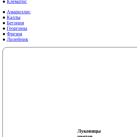
●
Клематис
●
Амариллис
●
Каллы
●
Бегония
●
Георгины
●
Фрезия
●
Лилейник
Луковицы
цветов