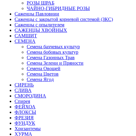
РОЗЫ ШРАБ
ЧАЙНО-ГИБРИДНЫЕ РОЗЫ
Саженцы Павловнии
Саженцы с закрытой корневой системой (ЗКС)
Саженцы с опылителем
САЖЕНЦЫ ХВОЙНЫХ
САМШИТ
СЕМЕНА
Семена бахчевых культур
Семена бобовых культур
Семена Газонных Трав
Семена Зелени и Пряности
Семена Овощей
Семена Цветов
Семена Ягод
СИРЕНЬ
СЛИВА
СМОРОДИНА
Спирея
ФЕЙХОА
ФЛОКСЫ
ФРЕЗИЯ
ФУНДУК
Хризантемы
ХУРМА