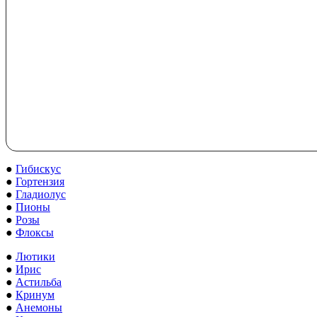
●
Гибискус
●
Гортензия
●
Гладиолус
●
Пионы
●
Розы
●
Флоксы
●
Лютики
●
Ирис
●
Астильба
●
Кринум
●
Анемоны