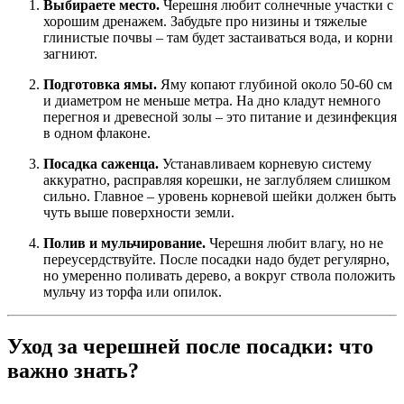
Выбираете место.
Черешня любит солнечные участки с
хорошим дренажем. Забудьте про низины и тяжелые
глинистые почвы – там будет застаиваться вода, и корни
загниют.
Подготовка ямы.
Яму копают глубиной около 50-60 см
и диаметром не меньше метра. На дно кладут немного
перегноя и древесной золы – это питание и дезинфекция
в одном флаконе.
Посадка саженца.
Устанавливаем корневую систему
аккуратно, расправляя корешки, не заглубляем слишком
сильно. Главное – уровень корневой шейки должен быть
чуть выше поверхности земли.
Полив и мульчирование.
Черешня любит влагу, но не
переусердствуйте. После посадки надо будет регулярно,
но умеренно поливать дерево, а вокруг ствола положить
мульчу из торфа или опилок.
Уход за черешней после посадки: что
важно знать?