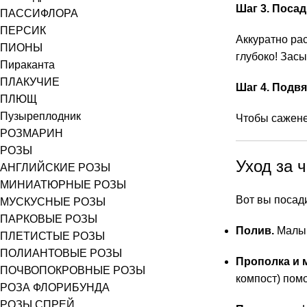
Шаг 3. Посад
ПАССИФЛОРА
ПЕРСИК
Аккуратно ра
ПИОНЫ
глубоко! Засы
Пираканта
ПЛАКУЧИЕ
Шаг 4. Подвя
ПЛЮЩ
Пузыреплодник
Чтобы саженец
РОЗМАРИН
РОЗЫ
Уход за 
АНГЛИЙСКИЕ РОЗЫ
МИНИАТЮРНЫЕ РОЗЫ
Вот вы посад
МУСКУСНЫЕ РОЗЫ
ПАРКОВЫЕ РОЗЫ
Полив.
Малыш
ПЛЕТИСТЫЕ РОЗЫ
ПОЛИАНТОВЫЕ РОЗЫ
Прополка и 
ПОЧВОПОКРОВНЫЕ РОЗЫ
компост) пом
РОЗА ФЛОРИБУНДА
РОЗЫ СПРЕЙ