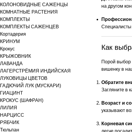
КОЛОНОВИДНЫЕ САЖЕНЦЫ
на другом кон
КОМНАТНЫЕ РАСТЕНИЯ
КОМПЛЕКТЫ
Профессиона
КОМПЛЕКТЫ САЖЕНЦЕВ
Специалисты 
Кортадерия
КРИНУМ
Как выбр
Крокус
КРЫЖОВНИК
Порой выбор с
ЛАВАНДА
вишенку в на
ЛАГЕРСТРЁМИЯ ИНДИЙСКАЯ
ЛУКОВИЦЫ ЦВЕТОВ
Обратите вн
ГАДЮЧИЙ ЛУК (МУСКАРИ)
Загляните в к
ГИАЦИНТ
КРОКУС (ШАФРАН)
Возраст и со
ЛИЛИЯ
указывают воз
НАРЦИСС
РЯБЧИК
Корневая си
Тюльпан
легче посадит