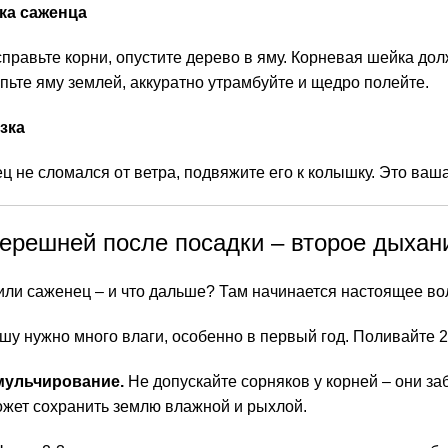
ка саженца
справьте корни, опустите дерево в яму. Корневая шейка до
пьте яму землей, аккуратно утрамбуйте и щедро полейте.
зка
 не сломался от ветра, подвяжите его к колышку. Это ваша
черешней после посадки – второе дыхан
или саженец – и что дальше? Там начинается настоящее в
у нужно много влаги, особенно в первый год. Поливайте 2-
мульчирование.
Не допускайте сорняков у корней – они за
ожет сохранить землю влажной и рыхлой.