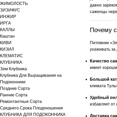
ЖИМОЛОСТЬ
давно зареко
ЗИЗИФУС
саженцы чере
ИНЖИР
ИРГА
Почему с
КАЛЛЫ
Каштан
КИВИ
Питомник «Зел
КИЗИЛ
ухаживать за
КЛЕМАТИС
Качество са
КЛУБНИКА
имеет хорошие
Зем Клубника
Клубника Для Выращивания на
Большой кат
Подоконнике
климата Тулы,
Поздние Сорта
Ранние Сорта
Удобный онл
Ремонтантные Сорта
избавляет от 
Среднего Срока Плодоношения
КЛУБНИКА ДЛЯ ПОДОКОННИКА
Доставка са