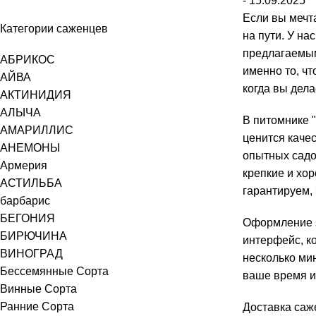
- 15.09.2025
Если вы мечт
Категории саженцев
на пути. У н
предлагаемым
АБРИКОС
именно то, чт
АЙВА
когда вы дела
АКТИНИДИЯ
АЛЫЧА
В питомнике 
АМАРИЛЛИС
ценится каче
АНЕМОНЫ
опытных садо
Армерия
крепкие и хо
АСТИЛЬБА
гарантируем,
барбарис
БЕГОНИЯ
Оформление з
БИРЮЧИНА
интерфейс, ко
ВИНОГРАД
несколько ми
Бессемянные Сорта
ваше время и
Винные Сорта
Ранние Сорта
Доставка саж