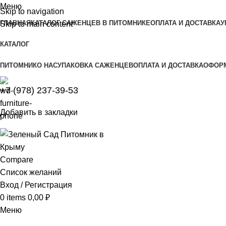
Меню
Skip to navigation
ГЛАВНАЯ
КАТАЛОГ САЖЕНЦЕВ В ПИТОМНИКЕ
ОПЛАТА И ДОСТАВКА
У
Skip to main content
КАТАЛОГ
ПИТОМНИК
О НАС
УПАКОВКА САЖЕНЦЕВ
ОПЛАТА И ДОСТАВКА
ОФОРМ
+7 (978) 237-39-53
Добавить в закладки
Compare
Список желаний
Вход / Регистрация
0
items
0,00
₽
Меню