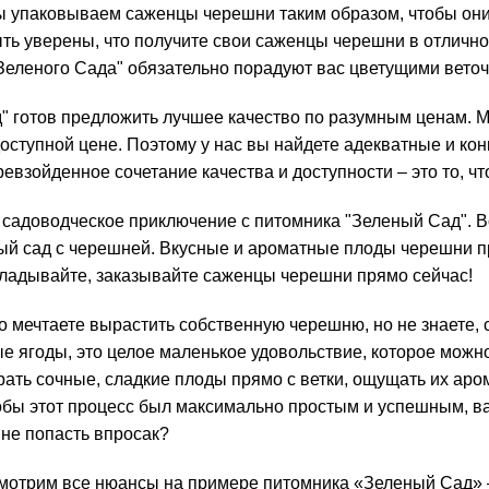
ы упаковываем саженцы черешни таким образом, чтобы они
ть уверены, что получите свои саженцы черешни в отличном
Зеленого Сада" обязательно порадуют вас цветущими веточ
" готов предложить лучшее качество по разумным ценам. М
доступной цене. Поэтому у нас вы найдете адекватные и к
евзойденное сочетание качества и доступности – это то, чт
 садоводческое приключение с питомника "Зеленый Сад". В
ый сад с черешней. Вкусные и ароматные плоды черешни п
ткладывайте, заказывайте саженцы черешни прямо сейчас!
 мечтаете вырастить собственную черешню, но не знаете, с 
е ягоды, это целое маленькое удовольствие, которое можно
ать сочные, сладкие плоды прямо с ветки, ощущать их аром
тобы этот процесс был максимально простым и успешным, в
 не попасть впросак?
мотрим все нюансы на примере питомника «Зеленый Сад» –