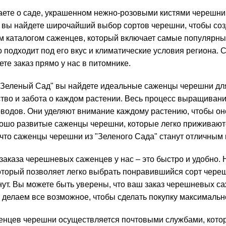
аете о саде, украшенном нежно-розовыми кистями черешни, 
ас вы найдете широчайший выбор сортов черешни, чтобы соз
 каталогом саженцев, который включает самые популярные
о подходит под его вкус и климатические условия региона. 
ете заказ прямо у нас в питомнике.
"Зеленый Сад" вы найдете идеальные саженцы черешни для
ство и забота о каждом растении. Весь процесс выращива
водов. Они уделяют внимание каждому растению, чтобы оно
рошо развитые саженцы черешни, которые легко приживают
 что саженцы черешни из "Зеленого Сада" станут отличным
аказа черешневых саженцев у нас – это быстро и удобно. 
торый позволяет легко выбрать понравившийся сорт черешн
нут. Вы можете быть уверены, что ваш заказ черешневых с
 делаем все возможное, чтобы сделать покупку максимально
енцев черешни осуществляется почтовыми службами, котор