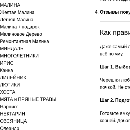
МАЛИНА
Отзывы поку
Желтая Малина
Летняя Малина
Малина + подарок
Как прав
Малиновое Дерево
Ремонтантная Малина
Даже самый л
МИНДАЛЬ
всё по уму.
МНОГОЛЕТНИКИ
ИРИС
Шаг 1. Выбо
Канна
ЛИЛЕЙНИК
Черешня люби
ЛЮТИКИ
почвой. Не ст
ХОСТА
МЯТА и ПРЯНЫЕ ТРАВЫ
Шаг 2. Подг
Нарцисс
Готовьте ямку
НЕКТАРИН
корней. Доба
ОВСЯНИЦА
Олеандр