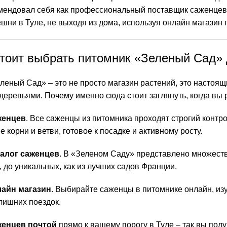
мендовал себя как профессиональный поставщик саженцев. 
шни в Туле, не выходя из дома, используя онлайн магазин
тоит выбрать питомник «Зеленый Сад» 
еный Сад» – это не просто магазин растений, это настоящ
 деревьями. Почему именно сюда стоит заглянуть, когда в
женцев
. Все саженцы из питомника проходят строгий контро
 корни и ветви, готовое к посадке и активному росту.
алог саженцев
. В «Зеленом Саду» представлено множеств
 до уникальных, как из лучших садов Франции.
айн магазин
. Выбирайте саженцы в питомнике онлайн, из
лишних поездок.
женцев почтой
прямо к вашему порогу в Туле – так вы пол