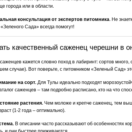
це города или в области.
льная консультация от экспертов питомника
. Не знае
«Зеленого Сада» всегда помогут!
ать качественный саженец черешни в о
аженцев кажется словно поход в лабиринт: сортов много, о
шем случае). Вот поверьте, с питомником «Зеленый Сад» эт
имание на сорт.
Для Тулы идеально подходят морозоустойч
аталог саженцев – там подробно расписано, кто на что спос
стояние растения.
Чем моложе и крепче саженец, тем выш
раст (1-2 года – оптимально).
стема.
В описании часто рассказывают об особенностях ко
ь, и они быстрее приживаются.