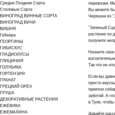
Средне Поздние Сорта
перевозки. М
Столовые Сорта
Вы можете бы
ВИНОГРАД ВИННЫЕ СОРТА
Черешни из "
ВИНОГРАД ВИЧИ
"Зеленый Сад
ВИШНЯ
растение по 
Гейхера
получите непр
ГЕОРГИНЫ
ГИБИСКУС
Начните свое
ГЛАДИОЛУСЫ
восхитительн
ГЛИЦИНИЯ
Так что не о
ГОЛУБИКА
ГОРТЕНЗИЯ
Если вы давно
ГРАНАТ
просто вкусны
ГРЕЦКИЙ ОРЕХ
приятно собир
ГРУША
заботой. А ч
ДЕКОРАТИВНЫЕ РАСТЕНИЯ
в Туле, чтобы
ЕЖЕВИКА
ЕЖЕМАЛИНА
Давайте расс