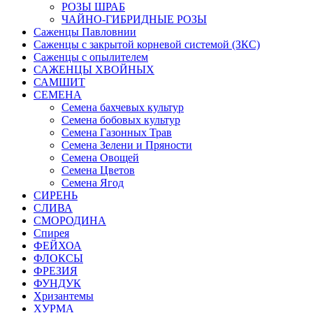
РОЗЫ ШРАБ
ЧАЙНО-ГИБРИДНЫЕ РОЗЫ
Саженцы Павловнии
Саженцы с закрытой корневой системой (ЗКС)
Саженцы с опылителем
САЖЕНЦЫ ХВОЙНЫХ
САМШИТ
СЕМЕНА
Семена бахчевых культур
Семена бобовых культур
Семена Газонных Трав
Семена Зелени и Пряности
Семена Овощей
Семена Цветов
Семена Ягод
СИРЕНЬ
СЛИВА
СМОРОДИНА
Спирея
ФЕЙХОА
ФЛОКСЫ
ФРЕЗИЯ
ФУНДУК
Хризантемы
ХУРМА