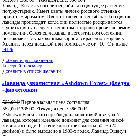
Лаванда Rosae - многолетнее, обильно цветущее растение,
полукустарник. Имеет цветы лилово-розового оттенка с
приятным ароматом. Цветет с июля по сентябрь. Сбор цветов
лаванды происходит, когда они полностью раскрываются.
Сушить цветы следует в тенистом и хорошо проветриваемом
помещении. Саженец лаванды в вегетативном состоянии
поставляется с упакованным корнем в красочной коробке.
Хранить перед посадкой при температуре от +10 °С и выше.
-41%
Добавить для сравнения
Быстрый просмотр
Добавить в список желаний
Лаванда узколистная «Ashdown Forest» (бледно
-фиолетовая)
562,00
₽
Первоначальная цена составляла
562,00 ₽.
386,00
₽
Текущая цена: 386,00 ₽.
Ashdown Forest - это сорт бледно-фиолетовой цветущей
лаванды, который идеально подходит для создания низкой
живой изгороди. Растение достигает высоты 50 см (20
дюймов) и было выведено в 1980-х годах. Лаванда Эшдаун