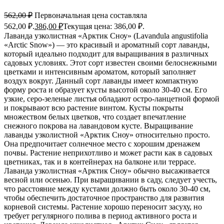
562,00
₽
Первоначальная цена составляла
562,00 ₽.
386,00
₽
Текущая цена: 386,00 ₽.
Лаванда узколистная «Арктик Сноу» (Lavandula angustifolia
«Arctic Snow») — это красивый и ароматный сорт лаванды,
который идеально подходит для выращивания в различных
садовых условиях. Этот сорт известен своими белоснежными
цветками и интенсивным ароматом, который заполняет
воздух вокруг. Данный сорт лаванды имеет компактную
форму роста и образует кусты высотой около 30-40 см. Его
узкие, серо-зеленые листья обладают остро-ланцетной формой
и покрывают всю растение винтом. Кусты покрыты
множеством белых цветков, что создает впечатление
снежного покрова на лавандовом кусте. Выращивание
лаванды узколистной «Арктик Сноу» относительно просто.
Она предпочитает солнечное место с хорошим дренажем
почвы. Растение неприхотливо и может расти как в садовых
цветниках, так и в контейнерах на балконе или террасе.
Лаванда узколистная «Арктик Сноу» обычно высаживается
весной или осенью. При выращивании в саду, следует учесть,
что расстояние между кустами должно быть около 30-40 см,
чтобы обеспечить достаточное пространство для развития
корневой системы. Растение хорошо переносит засуху, но
требует регулярного полива в период активного роста и