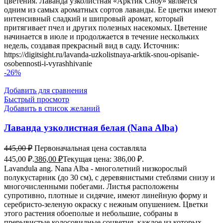
цветения. Лаванда узколистная «Арктик Сноу» является
одним из самых ароматных сортов лаванды. Ее цветки имеют
интенсивный сладкий и шипровый аромат, который
притягивает пчел и других полезных насекомых. Цветение
начинается в июле и продолжается в течение нескольких
недель, создавая прекрасный вид в саду. Источник:
https://digitsight.ru/lavanda-uzkolistnaya-arktik-snou-opisanie-
osobennosti-i-vyrashhivanie
-26%
Добавить для сравнения
Быстрый просмотр
Добавить в список желаний
Лаванда узколистная белая (Nana Alba)
445,00
₽
Первоначальная цена составляла
445,00 ₽.
386,00
₽
Текущая цена: 386,00 ₽.
Lavandula ang. Nana Alba - многолетний низкорослый
полукустарник (до 30 см), с деревянистыми стеблями снизу и
многочисленными побегами. Листья расположены
супротивно, плотные и сидячие, имеют линейную форму и
серебристо-зеленую окраску с нежным опушением. Цветки
этого растения обоеполые и небольшие, собраны в
прерывистые колосовидные соцветия, каждое из которых