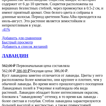
содержит от 6 до 10 цветков. Соцветия расположены на
вершинах безлистных стеблей, через промежутки в 0.5-2 см, и
имеют приятный аромат. Они белого цвета и собраны в
длинные колосья. Период цветения Nana Alba приходится на
июль-август. Это растение является зимостойким и
неприхотливым в уходе.
-41%
Добавить для сравнения
Быстрый просмотр
Добавить в список желаний
ЛАВАНДИН
562,00
₽
Первоначальная цена составляла
562,00 ₽.
386,00
₽
Текущая цена: 386,00 ₽.
Куст лавандина заметно отличается от лаванды. Цветы у него
расположены более компактно, они крупнее и плотнее, чем у
обычной лаванды. Во время моего прошлогоднего посещения
Лавандовых полей в Учкуевке я наблюдала оба вида
растений. Лавандин обладает более интенсивным окрасом,
близким к “лавандовому” оттенку, в то время как лаванда -
более светлая и голубая. Стебли лавандина характеризуются
большей высотой и жесткостью, а также прямостоячей