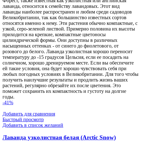
Форест, также известная как узколистная или английская
лаванда, относится к семейству лавандовых. Этот вид
лаванды наиболее распространен и любим среди садоводов
Великобритании, так как большинство известных сортов
относятся именно к нему. Эти растения обычно компактные, с
узкой, серо-зеленой листвой. Примерно половина их высоты
приходится на крепкие, компактные цветоносы
цилиндрической формы. Они доступны в различных
насыщенных оттенках - от синего до фиолетового, от
розового до белого. Лаванда узколистная хорошо переносит
температуру до -15 градусов Цельсия, если ее посадить на
солнечном, хорошо дренируемом месте. Если вы обеспечите
ей такие условия, она будет хорошо чувствовать себя при
любых погодных условиях в Великобритании. Для того чтобы
получить наилучшие результаты и продлить жизнь ваших
растений, регулярно обрезайте их после цветения. Это
поможет сохранить их компактность и густоту на долгие
годы.
-41%
Добавить для сравнения
Быстрый просмотр
Добавить в список желаний
Лаванда узколистная белая (Arctic Snow)