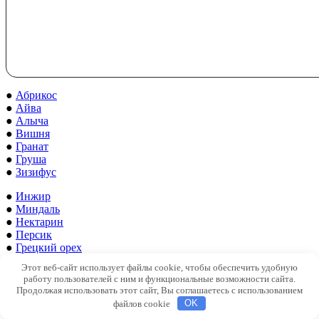
●
Абрикос
●
Айва
●
Алыча
●
Вишня
●
Гранат
●
Груша
●
Зизифус
●
Инжир
●
Миндаль
●
Нектарин
●
Персик
●
Грецкий орех
●
Слива
Этот веб-сайт использует файлы cookie, чтобы обеспечить удобную
●
Фундук
работу пользователей с ним и функциональные возможности сайта.
Продолжая использовать этот сайт, Вы соглашаетесь с использованием
●
Хурма
файлов cookie
OK
●
Черешня