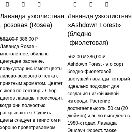
Лаванда узколистная
Лаванда узколистная
, розовая (Rosea)
«Ashdown Forest»
(бледно
562,00
₽
386,00
₽
-фиолетовая)
Лаванда Rosae -
многолетнее, обильно
562,00
₽
386,00
₽
цветущее растение,
Ashdown Forest - это сорт
полукустарник. Имеет цветы
бледно-фиолетовой
лилово-розового оттенка с
цветущей лаванды, который
приятным ароматом. Цветет
идеально подходит для
с июля по сентябрь. Сбор
создания низкой живой
цветов лаванды происходит,
изгороди. Растение
когда они полностью
достигает высоты 50 см (20
раскрываются. Сушить
дюймов) и было выведено в
цветы следует в тенистом и
1980-х годах. Лаванда
хорошо проветриваемом
Эшдаун Форест, также