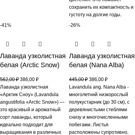
сохранить их компактность и
густоту на долгие годы.
-41%
-26%
Лаванда узколистная
Лаванда узколистная
белая (Arctic Snow)
белая (Nana Alba)
562,00
₽
386,00
₽
445,00
₽
386,00
₽
Лаванда узколистная
Lavandula ang. Nana Alba -
«Арктик Сноу» (Lavandula
многолетний низкорослый
angustifolia «Arctic Snow») —
полукустарник (до 30 см), с
это красивый и ароматный
деревянистыми стеблями
сорт лаванды, который
снизу и многочисленными
идеально подходит для
побегами. Листья
выращивания в различных
расположены супротивно,