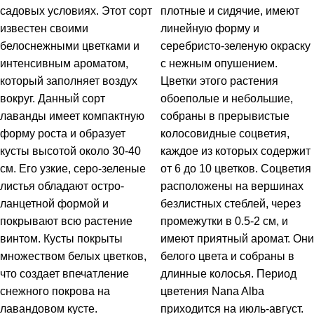
садовых условиях. Этот сорт
плотные и сидячие, имеют
известен своими
линейную форму и
белоснежными цветками и
серебристо-зеленую окраску
интенсивным ароматом,
с нежным опушением.
который заполняет воздух
Цветки этого растения
вокруг. Данный сорт
обоеполые и небольшие,
лаванды имеет компактную
собраны в прерывистые
форму роста и образует
колосовидные соцветия,
кусты высотой около 30-40
каждое из которых содержит
см. Его узкие, серо-зеленые
от 6 до 10 цветков. Соцветия
листья обладают остро-
расположены на вершинах
ланцетной формой и
безлистных стеблей, через
покрывают всю растение
промежутки в 0.5-2 см, и
винтом. Кусты покрыты
имеют приятный аромат. Они
множеством белых цветков,
белого цвета и собраны в
что создает впечатление
длинные колосья. Период
снежного покрова на
цветения Nana Alba
лавандовом кусте.
приходится на июль-август.