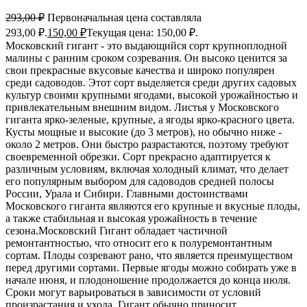
293,00
₽
Первоначальная цена составляла
293,00 ₽.
150,00
₽
Текущая цена: 150,00 ₽.
Московский гигант - это выдающийся сорт крупноплодной
малины с ранним сроком созревания. Он высоко ценится за
свои прекрасные вкусовые качества и широко популярен
среди садоводов. Этот сорт выделяется среди других садовых
культур своими крупными ягодами, высокой урожайностью и
привлекательным внешним видом. Листья у Московского
гиганта ярко-зеленые, крупные, а ягоды ярко-красного цвета.
Кусты мощные и высокие (до 3 метров), но обычно ниже -
около 2 метров. Они быстро разрастаются, поэтому требуют
своевременной обрезки. Сорт прекрасно адаптируется к
различным условиям, включая холодный климат, что делает
его популярным выбором для садоводов средней полосы
России, Урала и Сибири. Главными достоинствами
Московского гиганта являются его крупные и вкусные плоды,
а также стабильная и высокая урожайность в течение
сезона.Московский Гигант обладает частичной
ремонтантностью, что относит его к полуремонтантным
сортам. Плоды созревают рано, что является преимуществом
перед другими сортами. Первые ягоды можно собирать уже в
начале июня, и плодоношение продолжается до конца июля.
Сроки могут варьироваться в зависимости от условий
произрастания и ухода. Гигант обычно приносит