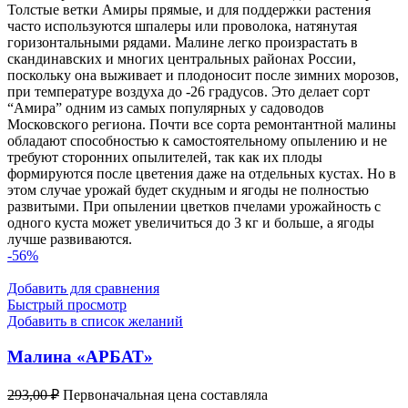
Толстые ветки Амиры прямые, и для поддержки растения
часто используются шпалеры или проволока, натянутая
горизонтальными рядами. Малине легко произрастать в
скандинавских и многих центральных районах России,
поскольку она выживает и плодоносит после зимних морозов,
при температуре воздуха до -26 градусов. Это делает сорт
“Амира” одним из самых популярных у садоводов
Московского региона. Почти все сорта ремонтантной малины
обладают способностью к самостоятельному опылению и не
требуют сторонних опылителей, так как их плоды
формируются после цветения даже на отдельных кустах. Но в
этом случае урожай будет скудным и ягоды не полностью
развитыми. При опылении цветков пчелами урожайность с
одного куста может увеличиться до 3 кг и больше, а ягоды
лучше развиваются.
-56%
Добавить для сравнения
Быстрый просмотр
Добавить в список желаний
Малина «АРБАТ»
293,00
₽
Первоначальная цена составляла