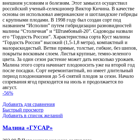
внешним условиям и болезням. Этот замысел осуществил
российский ученый-селекционер Виктор Кичина. В качестве
основы он использовал американские и шотландские гибриды
с крупными плодами. В 1998 году был создан сорт под
названием “Исполин” путем гибридизации разновидностей
малины “Столичная” и “Штамбовый-20”. Садоводы назвали
его “Гордость России”. Характеристика сорта Куст малины
“Гордость России” высокий (1,5-1,8 метра), компактный и
малораскидистый. Ветви прямые, толстые, гибкие, без шипов,
покрыты восковым слоем. Листья крупные, темно-зеленого
цвета. За один сезон растение может дать несколько урожаев.
Малина этого сорта начинает плодоносить уже на второй год
после посадки. Сорт неремонтантный, но имеет длительный
период плодоношения до 5-6 снятий плодов за сезон. Начало
созревания ягод приходится на июль и продолжается по
август.
-56%
Добавить для сравнения
Быстрый просмотр
Добавить в список желаний
Малина «ГУСАР»