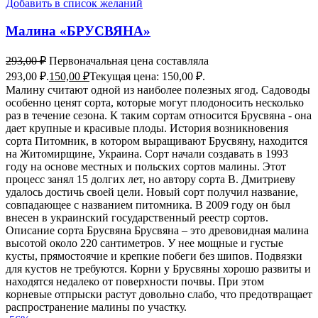
Добавить в список желаний
Малина «БРУСВЯНА»
293,00
₽
Первоначальная цена составляла
293,00 ₽.
150,00
₽
Текущая цена: 150,00 ₽.
Малину считают одной из наиболее полезных ягод. Садоводы
особенно ценят сорта, которые могут плодоносить несколько
раз в течение сезона. К таким сортам относится Брусвяна - она
дает крупные и красивые плоды. История возникновения
сорта Питомник, в котором выращивают Брусвяну, находится
на Житомирщине, Украина. Сорт начали создавать в 1993
году на основе местных и польских сортов малины. Этот
процесс занял 15 долгих лет, но автору сорта В. Дмитриеву
удалось достичь своей цели. Новый сорт получил название,
совпадающее с названием питомника. В 2009 году он был
внесен в украинский государственный реестр сортов.
Описание сорта Брусвяна Брусвяна – это древовидная малина
высотой около 220 сантиметров. У нее мощные и густые
кусты, прямостоячие и крепкие побеги без шипов. Подвязки
для кустов не требуются. Корни у Брусвяны хорошо развиты и
находятся недалеко от поверхности почвы. При этом
корневые отпрыски растут довольно слабо, что предотвращает
распространение малины по участку.