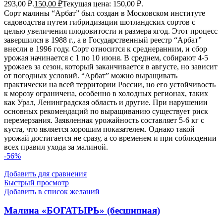
293,00 ₽.
150,00
₽
Текущая цена: 150,00 ₽.
Сорт малины “Арбат” был создан в Московском институте
садоводства путем гибридизации шотландских сортов с
целью увеличения плодовитости и размера ягод. Этот процесс
завершился в 1988 г., а в Государственный реестр “Арбат”
внесли в 1996 году. Сорт относится к среднеранним, и сбор
урожая начинается с 1 по 10 июня. В среднем, собирают 4-5
урожаев за сезон, который заканчивается в августе, но зависит
от погодных условий. “Арбат” можно выращивать
практически на всей территории России, но его устойчивость
к морозу ограничена, особенно в холодных регионах, таких
как Урал, Ленинградская область и другие. При нарушении
основных рекомендаций по выращиванию существует риск
перемерзания. Заявленная урожайность составляет 5-6 кг с
куста, что является хорошим показателем. Однако такой
урожай достигается не сразу, а со временем и при соблюдении
всех правил ухода за малиной.
-56%
Добавить для сравнения
Быстрый просмотр
Добавить в список желаний
Малина «БОГАТЫРЬ» (бесшипная)