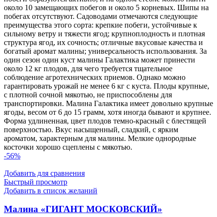
около 10 замещающих побегов и около 5 корневых. Шипы на
побегах отсутствуют. Садоводами отмечаются следующие
преимущества этого сорта: крепкие побеги, устойчивые к
сильному ветру и тяжести ягод; крупноплодность и плотная
структура ягод, их сочность; отличные вкусовые качества и
богатый аромат малины; универсальность использования. За
один сезон один куст малины Галактика может принести
около 12 кг плодов, для чего требуется тщательное
соблюдение агротехнических приемов. Однако можно
гарантировать урожай не менее 6 кг с куста. Плоды крупные,
с плотной сочной мякотью, не приспособлены для
транспортировки. Малина Галактика имеет довольно крупные
ягоды, весом от 6 до 15 грамм, хотя иногда бывают и крупнее.
Форма удлиненная, цвет плодов темно-красный с блестящей
поверхностью. Вкус насыщенный, сладкий, с ярким
ароматом, характерным для малины. Мелкие однородные
косточки хорошо сцеплены с мякотью.
-56%
Добавить для сравнения
Быстрый просмотр
Добавить в список желаний
Малина «ГИГАНТ МОСКОВСКИЙ»