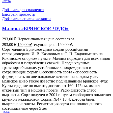
-56%
Добавить для сравнения
Быстрый просмотр
Добавить в список желаний
Малина «БРЯНСКОЕ ЧУДО»
293,00
₽
Первоначальная цена составляла
293,00 ₽.
150,00
₽
Текущая цена: 150,00 ₽.
Сорт малины Брянское Диво создан российскими
селекционерами И. В. Казаковым и С. Н. Евдокименко на
Кокинском опорном пункте. Малина подходит для всех видов
обработки и потребления свежей. Плоды крупные,
транспортабельные, устойчивые к повреждениям и
сохраняющие форму. Особенность сорта - способность
формировать по две плодовые веточки на каждом узле.
Брянское Диво также известно под названием Брянское Чуду.
Кусты средние по высоте, достигают 160–175 см, имеют
открытый тип и мощные побеги. Раскидистость слабо
выражена. Сорт получен в 2001 г. путем свободного опыления
крупной межвидовой формы №47-18-4, которая была
выделена из элиты. Регистрация сорта как полноценного
состоялась еще через 5 лет.
-56%