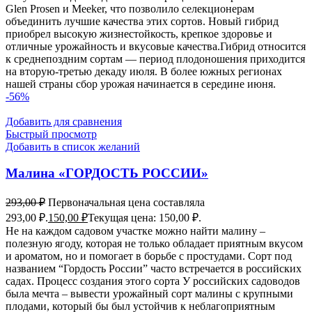
Glen Prosen и Meeker, что позволило селекционерам
объединить лучшие качества этих сортов. Новый гибрид
приобрел высокую жизнестойкость, крепкое здоровье и
отличные урожайность и вкусовые качества.Гибрид относится
к среднепоздним сортам — период плодоношения приходится
на вторую-третью декаду июля. В более южных регионах
нашей страны сбор урожая начинается в середине июня.
-56%
Добавить для сравнения
Быстрый просмотр
Добавить в список желаний
Малина «ГОРДОСТЬ РОССИИ»
293,00
₽
Первоначальная цена составляла
293,00 ₽.
150,00
₽
Текущая цена: 150,00 ₽.
Не на каждом садовом участке можно найти малину –
полезную ягоду, которая не только обладает приятным вкусом
и ароматом, но и помогает в борьбе с простудами. Сорт под
названием “Гордость России” часто встречается в российских
садах. Процесс создания этого сорта У российских садоводов
была мечта – вывести урожайный сорт малины с крупными
плодами, который бы был устойчив к неблагоприятным