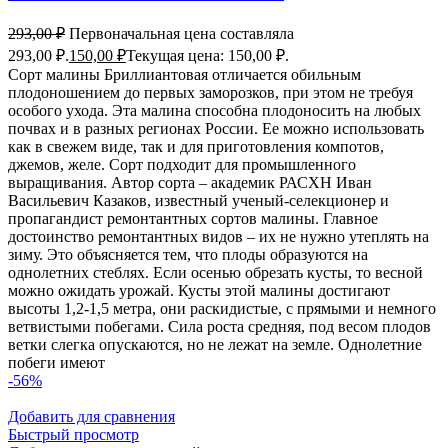
293,00
₽
Первоначальная цена составляла
293,00 ₽.
150,00
₽
Текущая цена: 150,00 ₽.
Сорт малины Бриллиантовая отличается обильным
плодоношением до первых заморозков, при этом не требуя
особого ухода. Эта малина способна плодоносить на любых
почвах и в разных регионах России. Ее можно использовать
как в свежем виде, так и для приготовления компотов,
джемов, желе. Сорт подходит для промышленного
выращивания. Автор сорта – академик РАСХН Иван
Васильевич Казаков, известный ученый-селекционер и
пропагандист ремонтантных сортов малины. Главное
достоинство ремонтантных видов – их не нужно утеплять на
зиму. Это объясняется тем, что плоды образуются на
однолетних стеблях. Если осенью обрезать кусты, то весной
можно ожидать урожай. Кусты этой малины достигают
высоты 1,2-1,5 метра, они раскидистые, с прямыми и немного
ветвистыми побегами. Сила роста средняя, под весом плодов
ветки слегка опускаются, но не лежат на земле. Однолетние
побеги имеют
-56%
Добавить для сравнения
Быстрый просмотр