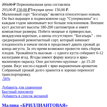
293,00
₽
Первоначальная цена составляла
293,00 ₽.
150,00
₽
Текущая цена: 150,00 ₽.
Малиновый сорт “Богатырь” является относительно новым.
Он был выращен в подмосковном саду “Супермалина” и с
каждым годом завоевывает все больше поклонников. Внешне
куст достигает высоты 180-200 сантиметров и имеет
компактные размеры. Побеги мощные и пряморослые,
междоузлия короткие, а шипы отсутствуют. “Богатырь” - это
среднеранний ремонтантный сорт, который начинает
плодоносить в начале июля и продолжает давать урожай до
конца августа. За это время возможно провести пять сборов
плодов. Урожайность высокая - с одного куста собирают 6-12
килограмм ягод. Ягоды имеют форму конуса и ярко-
малиновую окраску. Они достаточно крупные – до 15-20
грамм. Вкус кисло-сладкий с ярко выраженным ароматом.
Собранный урожай долго хранится и хорошо переносит
транспортировку.
-56%
Добавить для сравнения
Быстрый просмотр
Добавить в список желаний
Малина «БРИЛЛИАНТОВАЯ»