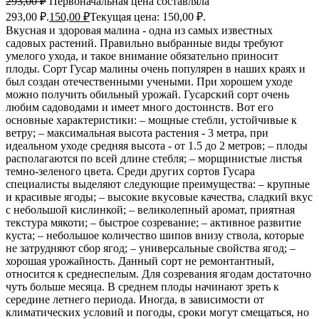
293,00
₽
Первоначальная цена составляла
293,00 ₽.
150,00
₽
Текущая цена: 150,00 ₽.
Вкусная и здоровая малина - одна из самых известных
садовых растений. Правильно выбранные виды требуют
умелого ухода, и такое внимание обязательно приносит
плоды. Сорт Гусар малины очень популярен в наших краях и
был создан отечественными учеными. При хорошем уходе
можно получить обильный урожай. Гусарский сорт очень
любим садоводами и имеет много достоинств. Вот его
основные характеристики: – мощные стебли, устойчивые к
ветру; – максимальная высота растения - 3 метра, при
идеальном уходе средняя высота - от 1.5 до 2 метров; – плоды
располагаются по всей длине стебля; – морщинистые листья
темно-зеленого цвета. Среди других сортов Гусара
специалисты выделяют следующие преимущества: – крупные
и красивые ягоды; – высокие вкусовые качества, сладкий вкус
с небольшой кислинкой; – великолепный аромат, приятная
текстура мякоти; – быстрое созревание; – активное развитие
куста; – небольшое количество шипов внизу ствола, которые
не затрудняют сбор ягод; – универсальные свойства ягод; –
хорошая урожайность. Данный сорт не ремонтантный,
относится к среднеспелым. Для созревания ягодам достаточно
чуть больше месяца. В среднем плоды начинают зреть к
середине летнего периода. Иногда, в зависимости от
климатических условий и погоды, сроки могут смещаться, но