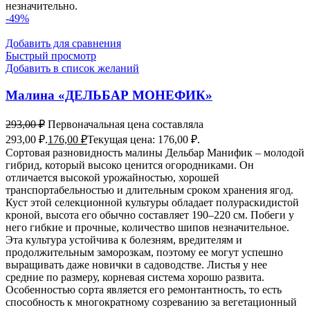
незначительно.
-49%
Добавить для сравнения
Быстрый просмотр
Добавить в список желаний
Малина «ДЕЛЬБАР МОНЕФИК»
293,00
₽
Первоначальная цена составляла
293,00 ₽.
176,00
₽
Текущая цена: 176,00 ₽.
Сортовая разновидность малины Дельбар Манифик – молодой
гибрид, который высоко ценится огородниками. Он
отличается высокой урожайностью, хорошей
транспортабельностью и длительным сроком хранения ягод.
Куст этой селекционной культуры обладает полураскидистой
кроной, высота его обычно составляет 190–220 см. Побеги у
него гибкие и прочные, количество шипов незначительное.
Эта культура устойчива к болезням, вредителям и
продолжительным заморозкам, поэтому ее могут успешно
выращивать даже новички в садоводстве. Листья у нее
средние по размеру, корневая система хорошо развита.
Особенностью сорта является его ремонтантность, то есть
способность к многократному созреванию за вегетационный