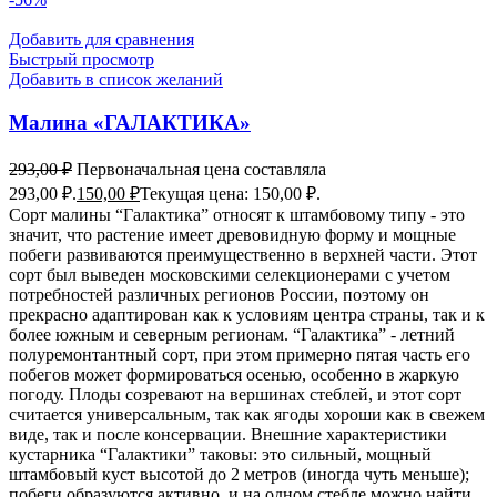
Добавить для сравнения
Быстрый просмотр
Добавить в список желаний
Малина «ГАЛАКТИКА»
293,00
₽
Первоначальная цена составляла
293,00 ₽.
150,00
₽
Текущая цена: 150,00 ₽.
Сорт малины “Галактика” относят к штамбовому типу - это
значит, что растение имеет древовидную форму и мощные
побеги развиваются преимущественно в верхней части. Этот
сорт был выведен московскими селекционерами с учетом
потребностей различных регионов России, поэтому он
прекрасно адаптирован как к условиям центра страны, так и к
более южным и северным регионам. “Галактика” - летний
полуремонтантный сорт, при этом примерно пятая часть его
побегов может формироваться осенью, особенно в жаркую
погоду. Плоды созревают на вершинах стеблей, и этот сорт
считается универсальным, так как ягоды хороши как в свежем
виде, так и после консервации. Внешние характеристики
кустарника “Галактики” таковы: это сильный, мощный
штамбовый куст высотой до 2 метров (иногда чуть меньше);
побеги образуются активно, и на одном стебле можно найти