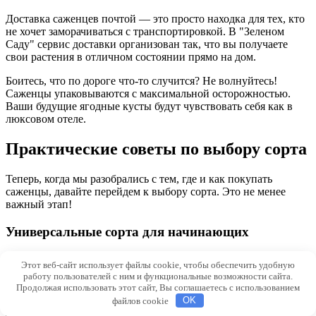
Доставка саженцев почтой — это просто находка для тех, кто
не хочет заморачиваться с транспортировкой. В "Зеленом
Саду" сервис доставки организован так, что вы получаете
свои растения в отличном состоянии прямо на дом.
Боитесь, что по дороге что-то случится? Не волнуйтесь!
Саженцы упаковываются с максимальной осторожностью.
Ваши будущие ягодные кусты будут чувствовать себя как в
люксовом отеле.
Практические советы по выбору сорта
Теперь, когда мы разобрались с тем, где и как покупать
саженцы, давайте перейдем к выбору сорта. Это не менее
важный этап!
Универсальные сорта для начинающих
Для тех, кто только начинает свой путь в садоводстве, я бы
Этот веб-сайт использует файлы cookie, чтобы обеспечить удобную
порекомендовал уделить внимание универсальным,
работу пользователей с ним и функциональные возможности сайта.
неприхотливым сортам. В питомнике "Зеленый Сад" можно
Продолжая использовать этот сайт, Вы соглашаетесь с использованием
купить саженцы таких сортов, которые прекрасно подходят
файлов cookie
OK
для нашего климата в Ейске.