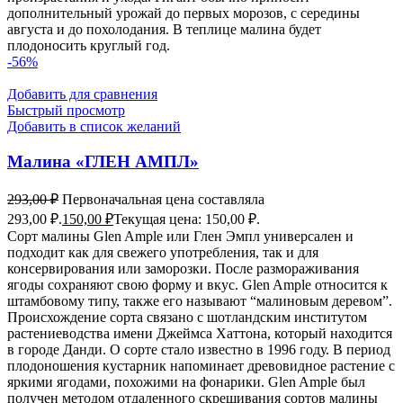
дополнительный урожай до первых морозов, с середины
августа и до похолодания. В теплице малина будет
плодоносить круглый год.
-56%
Добавить для сравнения
Быстрый просмотр
Добавить в список желаний
Малина «ГЛЕН АМПЛ»
293,00
₽
Первоначальная цена составляла
293,00 ₽.
150,00
₽
Текущая цена: 150,00 ₽.
Сорт малины Glen Ample или Глен Эмпл универсален и
подходит как для свежего употребления, так и для
консервирования или заморозки. После размораживания
ягоды сохраняют свою форму и вкус. Glen Ample относится к
штамбовому типу, также его называют “малиновым деревом”.
Происхождение сорта связано с шотландским институтом
растениеводства имени Джеймса Хаттона, который находится
в городе Данди. О сорте стало известно в 1996 году. В период
плодоношения кустарник напоминает древовидное растение с
яркими ягодами, похожими на фонарики. Glen Ample был
получен методом отдаленного скрещивания сортов малины