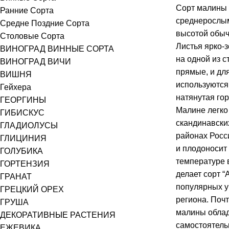
Сорт малины 
Ранние Сорта
среднерослым
Средне Поздние Сорта
высотой обычн
Столовые Сорта
Листья ярко-
ВИНОГРАД ВИННЫЕ СОРТА
на одной из с
ВИНОГРАД ВИЧИ
прямые, и дл
ВИШНЯ
используются
Гейхера
натянутая го
ГЕОРГИНЫ
Малине легко
ГИБИСКУС
скандинавски
ГЛАДИОЛУСЫ
районах Росс
ГЛИЦИНИЯ
и плодоносит
ГОЛУБИКА
температуре в
ГОРТЕНЗИЯ
делает сорт “
ГРАНАТ
популярных у
ГРЕЦКИЙ ОРЕХ
региона. Поч
ГРУША
малины облад
ДЕКОРАТИВНЫЕ РАСТЕНИЯ
самостоятель
ЕЖЕВИКА