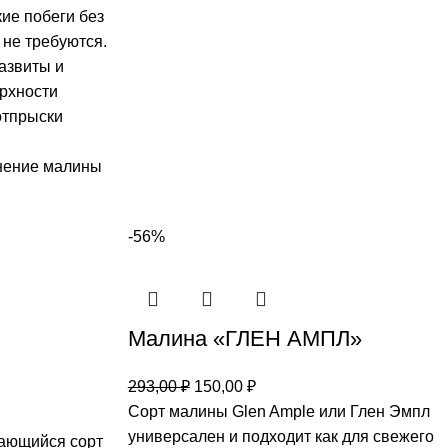
кие побеги без
 не требуются.
азвиты и
ерхности
отпрыски
нение малины
-56%
Малина «ГЛЕН АМПЛ»
293,00
₽
150,00
₽
Сорт малины Glen Ample или Глен Эмпл
универсален и подходит как для свежего
дающийся сорт