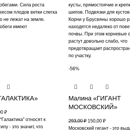
обегами. Сила роста
кусты, прямостоячие и креп
весом плодов ветки слегка
шипов. Подвязки для кустов
о не лежат на земле.
Корни у Брусвяны хорошо р
обеги имеют
находятся недалеко от пов
почвы. При этом корневые 
растут довольно слабо, что
предотвращает распростра
по участку.
-56%
ГАЛАКТИКА»
Малина «ГИГАНТ
МОСКОВСКИЙ»
00
₽
Галактика” относят к
293,00
₽
150,00
₽
пу - это значит, что
Московский гигант - это вы