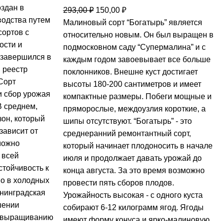
здан в
293,00
₽
150,00
₽
водства путем
Малиновый сорт “Богатырь” является
сортов с
относительно новым. Он был выращен в
ости и
подмосковном саду “Супермалина” и с
 завершился в
каждым годом завоевывает все больше
й реестр
поклонников. Внешне куст достигает
 Сорт
высоты 180-200 сантиметров и имеет
и сбор урожая
компактные размеры. Побеги мощные и
В среднем,
пряморослые, междоузлия короткие, а
зон, который
шипы отсутствуют. “Богатырь” - это
 зависит от
среднеранний ремонтантный сорт,
можно
который начинает плодоносить в начале
 всей
июля и продолжает давать урожай до
стойчивость к
конца августа. За это время возможно
но в холодных
провести пять сборов плодов.
енинградская
Урожайность высокая - с одного куста
шении
собирают 6-12 килограмм ягод. Ягоды
о выращиванию
имеют форму конуса и ярко-малиновую