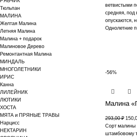
РЯБЧИК
ветвистыми п
Тюльпан
средняя, под 
МАЛИНА
опускаются, н
Желтая Малина
Однолетние п
Летняя Малина
Малина + подарок
Малиновое Дерево
Ремонтантная Малина
МИНДАЛЬ
МНОГОЛЕТНИКИ
-56%
ИРИС
Канна
ЛИЛЕЙНИК
ЛЮТИКИ
Малина «
ХОСТА
МЯТА и ПРЯНЫЕ ТРАВЫ
293,00
₽
150,
Нарцисс
Сорт малины “
НЕКТАРИН
штамбовому ти