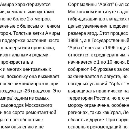
Амира характеризуется
Сорт малины “Арбат” был со
и, компактными кустами
Московском институте садо
о не более 2-х метров.
гибридизации шотландских 
зеленые с белесым оттенком
целью увеличения плодовит
торон. Толстые ветки Амиры
размера ягод. Этот процесс
я поддержки растения часто
1988 г., а в Государственны
 шпалеры или проволока,
“Арбат” внесли в 1996 году.
ризонтальными рядами.
относится к среднеранним, 
 произрастать в
начинается с 1 по 10 июня. 
х и многих центральных
собирают 4-5 урожаев за се
ии, поскольку она выживает
заканчивается в августе, но
 после зимних морозов, при
погодных условий. “Арбат” 
оздуха до -26 градусов. Это
выращивать практически на
Амира” одним из самых
территории России, но его у
 садоводов Московского
морозу ограничена, особен
ти все сорта ремонтантной
регионах, таких как Урал, Л
ают способностью к
область и другие. При нару
ному опылению и не
основных рекомендаций п