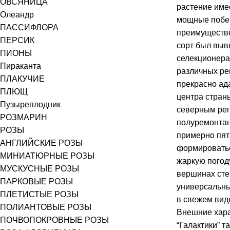
ОВСЯНИЦА
растение име
Олеандр
мощные побе
ПАССИФЛОРА
преимуществе
ПЕРСИК
сорт был выв
ПИОНЫ
селекционера
Пираканта
различных ре
ПЛАКУЧИЕ
прекрасно ад
ПЛЮЩ
центра страны
Пузыреплодник
северным реги
РОЗМАРИН
полуремонтан
РОЗЫ
примерно пят
АНГЛИЙСКИЕ РОЗЫ
формироватьс
МИНИАТЮРНЫЕ РОЗЫ
жаркую погод
МУСКУСНЫЕ РОЗЫ
вершинах стеб
ПАРКОВЫЕ РОЗЫ
универсальны
ПЛЕТИСТЫЕ РОЗЫ
в свежем виде
ПОЛИАНТОВЫЕ РОЗЫ
Внешние хара
ПОЧВОПОКРОВНЫЕ РОЗЫ
“Галактики” т