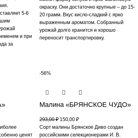
ния.
окраску. Они достаточно крупные – до 15-
ставляет 5-6
20 грамм. Вкус кисло-сладкий с ярко
рошим
выраженным ароматом. Собранный
урожай
урожай долго хранится и хорошо
временем и при
переносит транспортировку.
ода за
-56%
А»
Малина «БРЯНСКОЕ ЧУДО»
293,00
₽
150,00
₽
аиболее
Сорт малины Брянское Диво создан
собенно ценят
российскими селекционерами И. В.