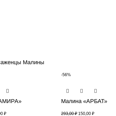
саженцы Малины
-56%
«АМИРА»
Малина «АРБАТ»
00
₽
293,00
₽
150,00
₽