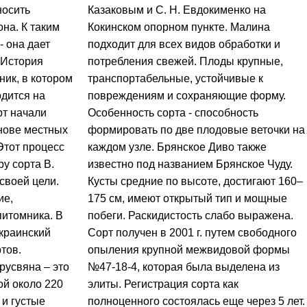
носить
Казаковым и С. Н. Евдокименко на
она. К таким
Кокинском опорном пункте. Малина
- она дает
подходит для всех видов обработки и
 История
потребления свежей. Плоды крупные,
ик, в котором
транспортабельные, устойчивые к
дится на
повреждениям и сохраняющие форму.
т начали
Особенность сорта - способность
снове местных
формировать по две плодовые веточки на
Этот процесс
каждом узле. Брянское Диво также
ру сорта В.
известно под названием Брянское Чуду.
своей цели.
Кусты средние по высоте, достигают 160–
ие,
175 см, имеют открытый тип и мощные
итомника. В
побеги. Раскидистость слабо выражена.
украинский
Сорт получен в 2001 г. путем свободного
тов.
опыления крупной межвидовой формы
русвяна – это
№47-18-4, которая была выделена из
й около 220
элиты. Регистрация сорта как
 и густые
полноценного состоялась еще через 5 лет.