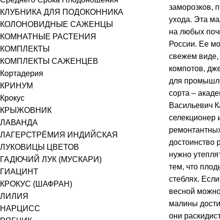
заморозков, п
КЛУБНИКА ДЛЯ ПОДОКОННИКА
ухода. Эта м
КОЛОНОВИДНЫЕ САЖЕНЦЫ
на любых поч
КОМНАТНЫЕ РАСТЕНИЯ
России. Ее мо
КОМПЛЕКТЫ
свежем виде, 
КОМПЛЕКТЫ САЖЕНЦЕВ
компотов, дж
Кортадерия
для промышл
КРИНУМ
сорта – акад
Крокус
Васильевич К
КРЫЖОВНИК
селекционер 
ЛАВАНДА
ремонтантных
ЛАГЕРСТРЁМИЯ ИНДИЙСКАЯ
достоинство 
ЛУКОВИЦЫ ЦВЕТОВ
нужно утеплят
ГАДЮЧИЙ ЛУК (МУСКАРИ)
тем, что пло
ГИАЦИНТ
стеблях. Если
КРОКУС (ШАФРАН)
весной можно
ЛИЛИЯ
малины достиг
НАРЦИСС
они раскидис