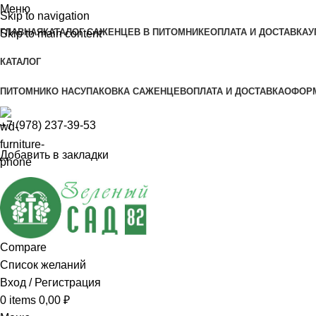
Меню
Skip to navigation
ГЛАВНАЯ
КАТАЛОГ САЖЕНЦЕВ В ПИТОМНИКЕ
ОПЛАТА И ДОСТАВКА
У
Skip to main content
КАТАЛОГ
ПИТОМНИК
О НАС
УПАКОВКА САЖЕНЦЕВ
ОПЛАТА И ДОСТАВКА
ОФОРМ
+7 (978) 237-39-53
Добавить в закладки
Compare
Список желаний
Вход / Регистрация
0
items
0,00
₽