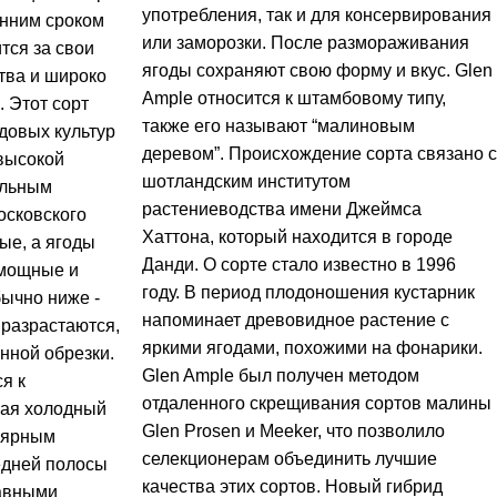
употребления, так и для консервирования
анним сроком
или заморозки. После размораживания
тся за свои
ягоды сохраняют свою форму и вкус. Glen
тва и широко
Ample относится к штамбовому типу,
 Этот сорт
также его называют “малиновым
довых культур
деревом”. Происхождение сорта связано с
высокой
шотландским институтом
ельным
растениеводства имени Джеймса
осковского
Хаттона, который находится в городе
ые, а ягоды
Данди. О сорте стало известно в 1996
 мощные и
году. В период плодоношения кустарник
бычно ниже -
напоминает древовидное растение с
 разрастаются,
яркими ягодами, похожими на фонарики.
нной обрезки.
Glen Ample был получен методом
я к
отдаленного скрещивания сортов малины
чая холодный
Glen Prosen и Meeker, что позволило
улярным
селекционерам объединить лучшие
едней полосы
качества этих сортов. Новый гибрид
лавными