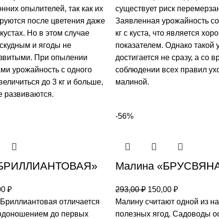
нних опылителей, так как их
существует риск перемерза
уются после цветения даже
Заявленная урожайность со
кустах. Но в этом случае
кг с куста, что является хо
 скудным и ягоды не
показателем. Однако такой 
звитыми. При опылении
достигается не сразу, а со 
ами урожайность с одного
соблюдении всех правил ух
величиться до 3 кг и больше,
малиной.
е развиваются.
-56%
«БРИЛЛИАНТОВАЯ»
Малина «БРУСВЯН
00
₽
293,00
₽
150,00
₽
Бриллиантовая отличается
Малину считают одной из н
одоношением до первых
полезных ягод. Садоводы о