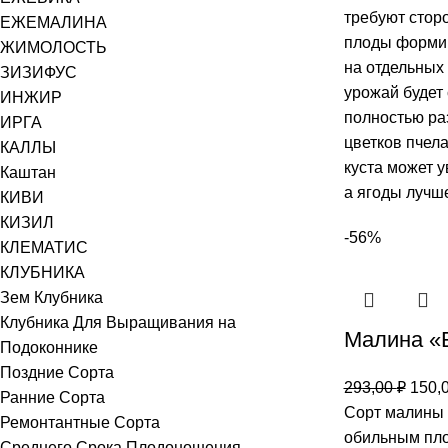
требуют сторо
ЕЖЕМАЛИНА
плоды формир
ЖИМОЛОСТЬ
на отдельных 
ЗИЗИФУС
урожай будет
ИНЖИР
полностью ра
ИРГА
цветков пчел
КАЛЛЫ
куста может у
Каштан
а ягоды лучш
КИВИ
КИЗИЛ
-56%
КЛЕМАТИС
КЛУБНИКА
Зем Клубника
Клубника Для Выращивания на
Малина 
Подоконнике
Поздние Сорта
293,00
₽
150,
Ранние Сорта
Сорт малины 
Ремонтантные Сорта
обильным пл
Среднего Срока Плодоношения