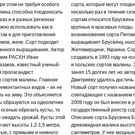
ри этом не требуя особого
сорта, которые могут плодо
алина способна плодоносить
несколько раз в течение сез
вах и в разных регионах
сортам относится Брусвяна 
жно использовать как в
крупные и красивые плоды.
так и для приготовления
возникновения сорта Питомн
емов, желе. Сорт подходит
выращивают Брусвяну, нахо
енного выращивания. Автор
Житомирщине, Украина. Сор
емик РАСХН Иван
создавать в 1993 году на о
азаков, известный ученый-
и польских сортов малины. 
и пропагандист
занял 15 долгих лет, но авто
 сортов малины. Главное
Дмитриеву удалось достичь 
ремонтантных видов – их не
Новый сорт получил назван
ь на зиму. Это объясняется
совпадающее с названием п
ды образуются на однолетних
2009 году он был внесен в 
 осенью обрезать кусты, то
государственный реестр сор
 ожидать урожай. Кусты этой
Описание сорта Брусвяна Б
ают высоты 1,2-1,5 метра,
древовидная малина высото
тые, с прямыми и немного
сантиметров. У нее мощные