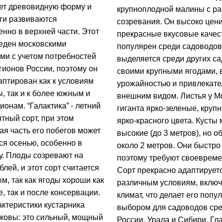
ет древовидную форму и
крупноплодной малины с р
ги развиваются
созревания. Он высоко цени
нно в верхней части. Этот
прекрасные вкусовые качес
еден московскими
популярен среди садоводов.
ми с учетом потребностей
выделяется среди других са
гионов России, поэтому он
своими крупными ягодами, 
аптирован как к условиям
урожайностью и привлекат
, так и к более южным и
внешним видом. Листья у М
онам. “Галактика” - летний
гиганта ярко-зеленые, крупн
тный сорт, при этом
ярко-красного цвета. Кусты
ая часть его побегов может
высокие (до 3 метров), но о
я осенью, особенно в
около 2 метров. Они быстро
у. Плоды созревают на
поэтому требуют своевреме
лей, и этот сорт считается
Сорт прекрасно адаптируетс
м, так как ягоды хороши как
различным условиям, вклю
, так и после консервации.
климат, что делает его поп
ктеристики кустарника
выбором для садоводов ср
аковы: это сильный, мощный
России, Урала и Сибири. Г