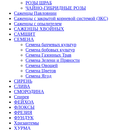
РОЗЫ ШРАБ
ЧАЙНО-ГИБРИДНЫЕ РОЗЫ
Саженцы Павловнии
Саженцы с закрытой корневой системой (ЗКС)
Саженцы с опылителем
САЖЕНЦЫ ХВОЙНЫХ
САМШИТ
СЕМЕНА
Семена бахчевых культур
Семена бобовых культур
Семена Газонных Трав
Семена Зелени и Пряности
Семена Овощей
Семена Цветов
Семена Ягод
СИРЕНЬ
СЛИВА
СМОРОДИНА
Спирея
ФЕЙХОА
ФЛОКСЫ
ФРЕЗИЯ
ФУНДУК
Хризантемы
ХУРМА