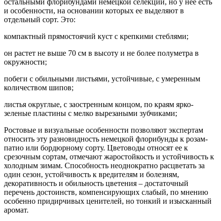
остальными флорибундами немецкой селекции, но у нее есть
и особенности, на основании которых ее выделяют в
отдельный сорт. Это:
компактный прямостоячий куст с крепкими стеблями;
он растет не выше 70 см в высоту и не более полуметра в
окружности;
побеги с обильными листьями, устойчивые, с умеренным
количеством шипов;
листья округлые, с заостренным концом, по краям ярко-
зеленые пластины с мелко вырезаными зубчиками;
Ростовые и визуальные особенности позволяют экспертам
относить эту разновидность немецкой флорибунды к розам-
патио или бордюрному сорту. Цветоводы относят ее к
срезочным сортам, отмечают жаростойкость и устойчивость к
холодным зимам. Способность неоднократно расцветать за
один сезон, устойчивость к вредителям и болезням,
декоративность и обильность цветения – достаточный
перечень достоинств, компенсирующих слабый, по мнению
особенно придирчивых ценителей, но тонкий и изысканный
аромат.