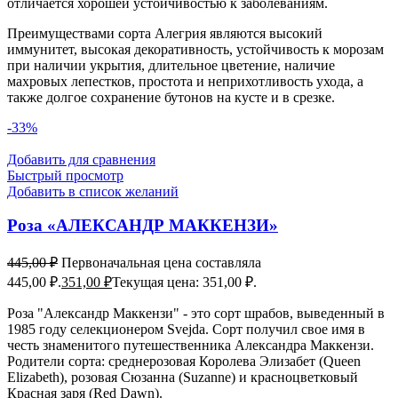
отличается хорошей устойчивостью к заболеваниям.
Преимуществами сорта Алегрия являются высокий
иммунитет, высокая декоративность, устойчивость к морозам
при наличии укрытия, длительное цветение, наличие
махровых лепестков, простота и неприхотливость ухода, а
также долгое сохранение бутонов на кусте и в срезке.
-33%
Добавить для сравнения
Быстрый просмотр
Добавить в список желаний
Роза «АЛЕКСАНДР МАККЕНЗИ»
445,00
₽
Первоначальная цена составляла
445,00 ₽.
351,00
₽
Текущая цена: 351,00 ₽.
Роза "Александр Маккензи" - это сорт шрабов, выведенный в
1985 году селекционером Svejda. Сорт получил свое имя в
честь знаменитого путешественника Александра Маккензи.
Родители сорта: среднерозовая Королева Элизабет (Queen
Elizabeth), розовая Сюзанна (Suzanne) и красноцветковый
Красная заря (Red Dawn).