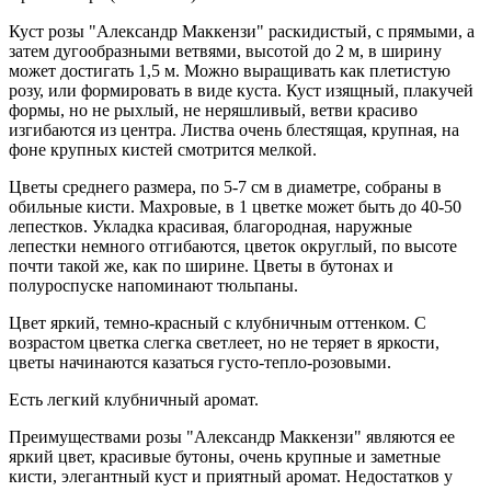
Куст розы "Александр Маккензи" раскидистый, с прямыми, а
затем дугообразными ветвями, высотой до 2 м, в ширину
может достигать 1,5 м. Можно выращивать как плетистую
розу, или формировать в виде куста. Куст изящный, плакучей
формы, но не рыхлый, не неряшливый, ветви красиво
изгибаются из центра. Листва очень блестящая, крупная, на
фоне крупных кистей смотрится мелкой.
Цветы среднего размера, по 5-7 см в диаметре, собраны в
обильные кисти. Махровые, в 1 цветке может быть до 40-50
лепестков. Укладка красивая, благородная, наружные
лепестки немного отгибаются, цветок округлый, по высоте
почти такой же, как по ширине. Цветы в бутонах и
полуроспуске напоминают тюльпаны.
Цвет яркий, темно-красный с клубничным оттенком. С
возрастом цветка слегка светлеет, но не теряет в яркости,
цветы начинаются казаться густо-тепло-розовыми.
Есть легкий клубничный аромат.
Преимуществами розы "Александр Маккензи" являются ее
яркий цвет, красивые бутоны, очень крупные и заметные
кисти, элегантный куст и приятный аромат. Недостатков у