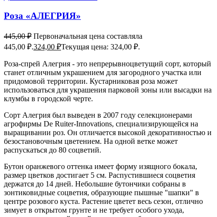
Роза «АЛЕГРИЯ»
445,00
₽
Первоначальная цена составляла
445,00 ₽.
324,00
₽
Текущая цена: 324,00 ₽.
Роза-спрей Алегрия - это непрерывноцветущий сорт, который
станет отличным украшением для загородного участка или
придомовой территории. Кустарниковая роза может
использоваться для украшения парковой зоны или высадки на
клумбы в городской черте.
Сорт Алегрия был выведен в 2007 году селекционерами
агрофирмы De Ruiter-Innovations, специализирующейся на
выращивании роз. Он отличается высокой декоративностью и
безостановочным цветением. На одной ветке может
распускаться до 80 соцветий.
Бутон оранжевого оттенка имеет форму изящного бокала,
размер цветков достигает 5 см. Распустившиеся соцветия
держатся до 14 дней. Небольшие бутончики собраны в
зонтиковидные соцветия, образующие пышные "шапки" в
центре розового куста. Растение цветет весь сезон, отлично
зимует в открытом грунте и не требует особого ухода,