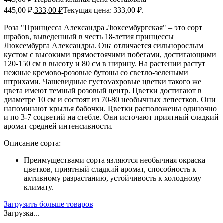
445,00 ₽.
333,00
₽
Текущая цена: 333,00 ₽.
Роза "Принцесса Александра Люксембургская" – это сорт
шрабов, выведенный в честь 18-летия принцессы
Люксембурга Александры. Она отличается сильнорослым
кустом с высокими прямостоячими побегами, достигающими
120-150 см в высоту и 80 см в ширину. На растении растут
нежные кремово-розовые бутоны со светло-зелеными
штрихами. Чашевидные густомахровые цветки такого же
цвета имеют темный розовый центр. Цветки достигают в
диаметре 10 см и состоят из 70-80 необычных лепестков. Они
напоминают крылья бабочки. Цветки расположены одиночно
и по 3-7 соцветий на стебле. Они источают приятный сладкий
аромат средней интенсивности.
Описание сорта:
Преимуществами сорта являются необычная окраска
цветков, приятный сладкий аромат, способность к
активному разрастанию, устойчивость к холодному
климату.
Загрузить больше товаров
Загрузка...