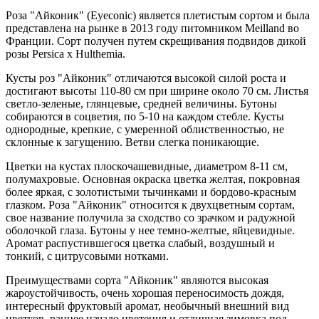
Роза "Айконик" (Eyeconic) является плетистым сортом и была
представлена на рынке в 2013 году питомником Meilland во
Франции. Сорт получен путем скрещивания подвидов дикой
розы Persica x Hulthemia.
Кусты роз "Айконик" отличаются высокой силой роста и
достигают высоты 110-80 см при ширине около 70 см. Листья
светло-зеленые, глянцевые, средней величины. Бутоны
собираются в соцветия, по 5-10 на каждом стебле. Кусты
однородные, крепкие, с умеренной облиственностью, не
склонные к загущению. Ветви слегка поникающие.
Цветки на кустах плоскочашевидные, диаметром 8-11 см,
полумахровые. Основная окраска цветка желтая, покровная
более яркая, с золотистыми тычинками и бордово-красным
глазком. Роза "Айконик" относится к двухцветным сортам,
свое название получила за сходство со зрачком и радужной
оболочкой глаза. Бутоны у нее темно-желтые, яйцевидные.
Аромат распустившегося цветка слабый, воздушный и
тонкий, с цитрусовыми нотками.
Преимуществами сорта "Айконик" являются высокая
жароустойчивость, очень хорошая переносимость дождя,
интересный фруктовый аромат, необычный внешний вид
цветков, раннее начало цветения и отличная зимовка под