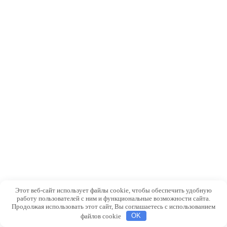
Этот веб-сайт использует файлы cookie, чтобы обеспечить удобную
работу пользователей с ним и функциональные возможности сайта.
Продолжая использовать этот сайт, Вы соглашаетесь с использованием
Ты когда-нибудь мечтал о своем маленьком розарии, где
файлов cookie
OK
цветут самые ароматные, яркие и нежные розы? Представь
это: утренний воздух, наполненный сладким запахом