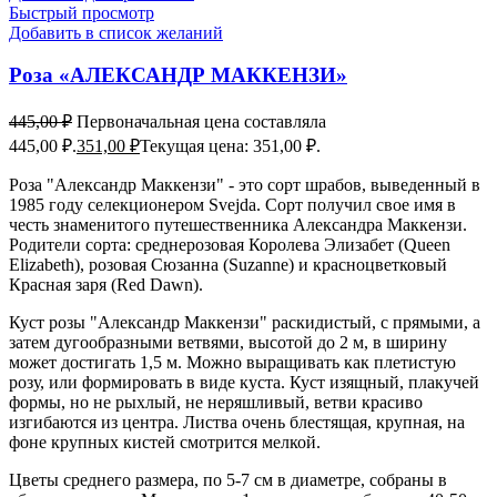
Быстрый просмотр
Добавить в список желаний
Роза «АЛЕКСАНДР МАККЕНЗИ»
445,00
₽
Первоначальная цена составляла
445,00 ₽.
351,00
₽
Текущая цена: 351,00 ₽.
Роза "Александр Маккензи" - это сорт шрабов, выведенный в
1985 году селекционером Svejda. Сорт получил свое имя в
честь знаменитого путешественника Александра Маккензи.
Родители сорта: среднерозовая Королева Элизабет (Queen
Elizabeth), розовая Сюзанна (Suzanne) и красноцветковый
Красная заря (Red Dawn).
Куст розы "Александр Маккензи" раскидистый, с прямыми, а
затем дугообразными ветвями, высотой до 2 м, в ширину
может достигать 1,5 м. Можно выращивать как плетистую
розу, или формировать в виде куста. Куст изящный, плакучей
формы, но не рыхлый, не неряшливый, ветви красиво
изгибаются из центра. Листва очень блестящая, крупная, на
фоне крупных кистей смотрится мелкой.
Цветы среднего размера, по 5-7 см в диаметре, собраны в