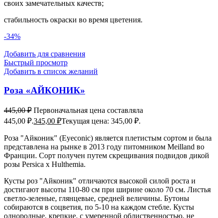
своих замечательных качеств;
стабильность окраски во время цветения.
-34%
Добавить для сравнения
Быстрый просмотр
Добавить в список желаний
Роза «АЙКОНИК»
445,00
₽
Первоначальная цена составляла
445,00 ₽.
345,00
₽
Текущая цена: 345,00 ₽.
Роза "Айконик" (Eyeconic) является плетистым сортом и была
представлена на рынке в 2013 году питомником Meilland во
Франции. Сорт получен путем скрещивания подвидов дикой
розы Persica x Hulthemia.
Кусты роз "Айконик" отличаются высокой силой роста и
достигают высоты 110-80 см при ширине около 70 см. Листья
светло-зеленые, глянцевые, средней величины. Бутоны
собираются в соцветия, по 5-10 на каждом стебле. Кусты
однородные, крепкие, с умеренной облиственностью, не