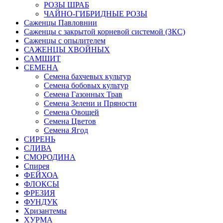
РОЗЫ ШРАБ
ЧАЙНО-ГИБРИДНЫЕ РОЗЫ
Саженцы Павловнии
Саженцы с закрытой корневой системой (ЗКС)
Саженцы с опылителем
САЖЕНЦЫ ХВОЙНЫХ
САМШИТ
СЕМЕНА
Семена бахчевых культур
Семена бобовых культур
Семена Газонных Трав
Семена Зелени и Пряности
Семена Овощей
Семена Цветов
Семена Ягод
СИРЕНЬ
СЛИВА
СМОРОДИНА
Спирея
ФЕЙХОА
ФЛОКСЫ
ФРЕЗИЯ
ФУНДУК
Хризантемы
ХУРМА