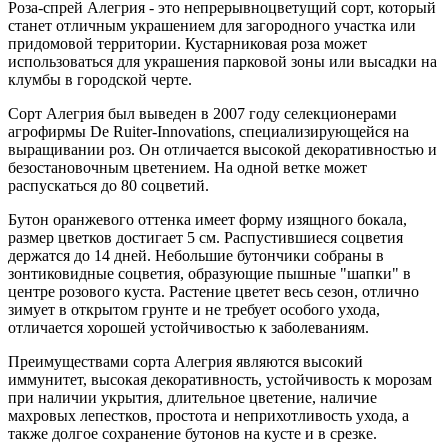
Роза-спрей Алегрия - это непрерывноцветущий сорт, который
станет отличным украшением для загородного участка или
придомовой территории. Кустарниковая роза может
использоваться для украшения парковой зоны или высадки на
клумбы в городской черте.
Сорт Алегрия был выведен в 2007 году селекционерами
агрофирмы De Ruiter-Innovations, специализирующейся на
выращивании роз. Он отличается высокой декоративностью и
безостановочным цветением. На одной ветке может
распускаться до 80 соцветий.
Бутон оранжевого оттенка имеет форму изящного бокала,
размер цветков достигает 5 см. Распустившиеся соцветия
держатся до 14 дней. Небольшие бутончики собраны в
зонтиковидные соцветия, образующие пышные "шапки" в
центре розового куста. Растение цветет весь сезон, отлично
зимует в открытом грунте и не требует особого ухода,
отличается хорошей устойчивостью к заболеваниям.
Преимуществами сорта Алегрия являются высокий
иммунитет, высокая декоративность, устойчивость к морозам
при наличии укрытия, длительное цветение, наличие
махровых лепестков, простота и неприхотливость ухода, а
также долгое сохранение бутонов на кусте и в срезке.