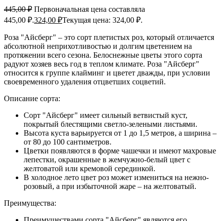
445,00
₽
Первоначальная цена составляла
445,00 ₽.
324,00
₽
Текущая цена: 324,00 ₽.
Роза "Айсберг" – это сорт плетистых роз, который отличается
абсолютной неприхотливостью и долгим цветением на
протяжении всего сезона. Белоснежные цветы этого сорта
радуют хозяев весь год в теплом климате. Роза "Айсберг"
относится к группе клайминг и цветет дважды, при условии
своевременного удаления отцветших соцветий.
Описание сорта:
Сорт "Айсберг" имеет сильный ветвистый куст,
покрытый блестящими светло-зелеными листьями.
Высота куста варьируется от 1 до 1,5 метров, а ширина –
от 80 до 100 сантиметров.
Цветки появляются в форме чашечки и имеют махровые
лепестки, окрашенные в жемчужно-белый цвет с
желтоватой или кремовой серединкой.
В холодное лето цвет роз может измениться на нежно-
розовый, а при избыточной жаре – на желтоватый.
Преимущества:
Преимуществами сорта "Айсберг" являются его