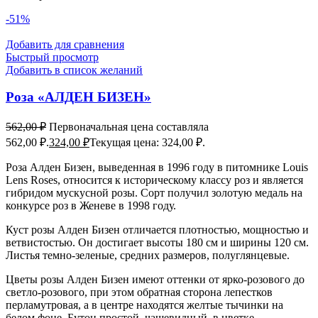
-51%
Добавить для сравнения
Быстрый просмотр
Добавить в список желаний
Роза «АЛДЕН БИЗЕН»
562,00
₽
Первоначальная цена составляла
562,00 ₽.
324,00
₽
Текущая цена: 324,00 ₽.
Роза Алден Бизен, выведенная в 1996 году в питомнике Louis
Lens Roses, относится к историческому классу роз и является
гибридом мускусной розы. Сорт получил золотую медаль на
конкурсе роз в Женеве в 1998 году.
Куст розы Алден Бизен отличается плотностью, мощностью и
ветвистостью. Он достигает высоты 180 см и ширины 120 см.
Листья темно-зеленые, средних размеров, полуглянцевые.
Цветы розы Алден Бизен имеют оттенки от ярко-розового до
светло-розового, при этом обратная сторона лепестков
перламутровая, а в центре находятся желтые тычинки на
белом фоне. Бутон простой, чашевидный, в цветке