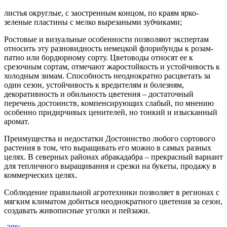
листья округлые, с заостренным концом, по краям ярко-
зеленые пластины с мелко вырезаными зубчиками;
Ростовые и визуальные особенности позволяют экспертам
относить эту разновидность немецкой флорибунды к розам-
патио или бордюрному сорту. Цветоводы относят ее к
срезочным сортам, отмечают жаростойкость и устойчивость к
холодным зимам. Способность неоднократно расцветать за
один сезон, устойчивость к вредителям и болезням,
декоративность и обильность цветения – достаточный
перечень достоинств, компенсирующих слабый, по мнению
особенно придирчивых ценителей, но тонкий и изысканный
аромат.
Преимущества и недостатки Достоинство любого сортового
растения в том, что выращивать его можно в самых разных
целях. В северных районах абракадабра – прекрасный вариант
для тепличного выращивания и срезки на букеты, продажу в
коммерческих целях.
Соблюдение правильной агротехники позволяет в регионах с
мягким климатом добиться неоднократного цветения за сезон,
создавать живописные уголки и пейзажи.