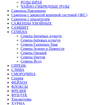
РОЗЫ ШРАБ
ЧАЙНО-ГИБРИДНЫЕ РОЗЫ
Саженцы Павловнии
Саженцы с закрытой корневой системой (ЗКС)
Саженцы с опылителем
САЖЕНЦЫ ХВОЙНЫХ
САМШИТ
СЕМЕНА
Семена бахчевых культур
Семена бобовых культур
Семена Газонных Трав
Семена Зелени и Пряности
Семена Овощей
Семена Цветов
Семена Ягод
СИРЕНЬ
СЛИВА
СМОРОДИНА
Спирея
ФЕЙХОА
ФЛОКСЫ
ФРЕЗИЯ
ФУНДУК
Хризантемы
ХУРМА