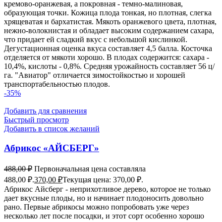
кремово-оранжевая, а покровная - темно-малиновая,
образующая точки. Кожица плода тонкая, но плотная, слегка
хрящеватая и бархатистая. Мякоть оранжевого цвета, плотная,
нежно-волокнистая и обладает высоким содержанием сахара,
что придает ей сладкий вкус с небольшой кислинкой.
Дегустационная оценка вкуса составляет 4,5 балла. Косточка
отделяется от мякоти хорошо. В плодах содержится: сахара -
10,4%, кислоты - 0,8%. Средняя урожайность составляет 56 ц/
га. "Авиатор" отличается зимостойкостью и хорошей
транспортабельностью плодов.
-35%
Добавить для сравнения
Быстрый просмотр
Добавить в список желаний
Абрикос «АЙСБЕРГ»
488,00
₽
Первоначальная цена составляла
488,00 ₽.
370,00
₽
Текущая цена: 370,00 ₽.
Абрикос Айсберг - неприхотливое дерево, которое не только
дает вкусные плоды, но и начинает плодоносить довольно
рано. Первые абрикосы можно попробовать уже через
несколько лет после посадки, и этот сорт особенно хорошо