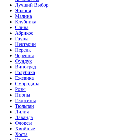
Лучший Выбор
Яблоня
Малина
Клубника
Слива
Абрикос
Груша
Нектарин
Персик
Черешня
Фундук
Виноград
Голубика
Ежевика
Смородина
Розы
Пионы
Георгины
Тюльпан
Лилия
Лаванда
Флоксы
Хвойные
Хоста
Инжир