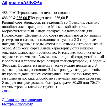
Абрикос «АЛЬФА»
488,00
₽
Первоначальная цена составляла
488,00 ₽.
356,00
₽
Текущая цена: 356,00 ₽.
Ранний сорт абрикосов, выведенный во Франции, отлично
подойдет для выращивания в Московской области.
Морозоустойчивый Альфа прекрасно адаптирован для
Подмосковья. Деревья этого сорта не отличаются большими
размерами и начинают плодоносить уже на 2-3 год после
посадки. Крупные плоды имеют приятный желто-оранжевый
окрас. Абрикосы сорта Альфа характеризуются нежной
мякотью, сладостью и сочностью. К тому же, косточка легко
отделяется от мякоти. Альфа - самоплодный сорт, устойчивый
к болезням и хорошо переносящий транспортировку. Подвой -
Жердель. Посадка: на дачном участке можно посадить 2-3
дерева в ряд, на расстоянии 3-4 метров друг от друга, чтобы
их кроны в дальнейшем сомкнулись. Учёные считают, что
загущенная посадка способствует лучшей зимовке деревьев.
Ямы для посадки должны быть размерами 80x80 или 70x70
сантиметров, и такой же глубины.
-38%
Добавить для сравнения
Быстрый просмотр