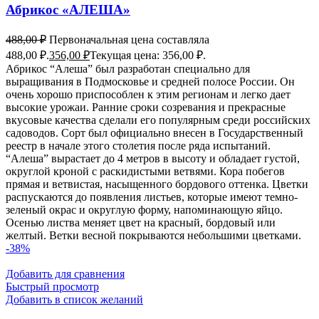
Абрикос «АЛЕША»
488,00
₽
Первоначальная цена составляла
488,00 ₽.
356,00
₽
Текущая цена: 356,00 ₽.
Абрикос “Алеша” был разработан специально для
выращивания в Подмосковье и средней полосе России. Он
очень хорошо приспособлен к этим регионам и легко дает
высокие урожаи. Ранние сроки созревания и прекрасные
вкусовые качества сделали его популярным среди российских
садоводов. Сорт был официально внесен в Государственный
реестр в начале этого столетия после ряда испытаний.
“Алеша” вырастает до 4 метров в высоту и обладает густой,
округлой кроной с раскидистыми ветвями. Кора побегов
прямая и ветвистая, насыщенного бордового оттенка. Цветки
распускаются до появления листьев, которые имеют темно-
зеленый окрас и округлую форму, напоминающую яйцо.
Осенью листва меняет цвет на красный, бордовый или
желтый. Ветки весной покрываются небольшими цветками.
-38%
Добавить для сравнения
Быстрый просмотр
Добавить в список желаний