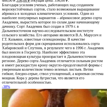
488,00 ₽.
356,00
₽
Текущая цена: 356,00 ₽.
Благодаря усилиям ученых, работающих над созданием
морозоустойчивых сортов, стало возможным выращивание
абрикоса в холодных климатических условиях. Один из
наиболее популярных вариантов – абрикосовое дерево сорта
Академик, вырастить которое по силам даже начинающему
дачнику. Сорт Академик был создан в 1979 г. в
Дальневосточном научно-исследовательском институте
сельского хозяйства. Его авторами являются В.А. Марусич и
Г.Т. Казьмин, известные селекционеры. В качестве
родительских форм для скрещивания использовались сорта
Хабаровский и Спутник, в результате чего в 1996 г. Академик
был внесен в Госреестр. Наиболее эффективно эта
плодоовощная культура произрастает в Дальневосточном
регионе. Дерево сорта Академик отличается сильным ростом
и имеет раскидистую крону округло-продолговатой формы с
умеренным количеством темно-зеленых листьев. Ветви
гибкие, бледно-серые, ствол утолщенный, а корневая система
мощная. Кора у дерева бугристая, что является его
отличительной особенностью.
-38%