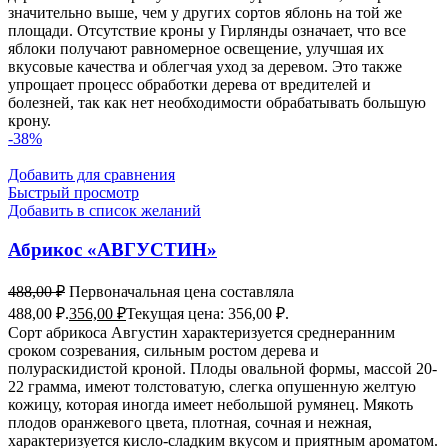
значительно выше, чем у других сортов яблонь на той же
площади. Отсутствие кроны у Гирлянды означает, что все
яблоки получают равномерное освещение, улучшая их
вкусовые качества и облегчая уход за деревом. Это также
упрощает процесс обработки дерева от вредителей и
болезней, так как нет необходимости обрабатывать большую
крону.
-38%
Добавить для сравнения
Быстрый просмотр
Добавить в список желаний
Абрикос «АВГУСТИН»
488,00
₽
Первоначальная цена составляла
488,00 ₽.
356,00
₽
Текущая цена: 356,00 ₽.
Сорт абрикоса Августин характеризуется среднеранним
сроком созревания, сильным ростом дерева и
полураскидистой кроной. Плоды овальной формы, массой 20-
22 грамма, имеют толстоватую, слегка опушенную желтую
кожицу, которая иногда имеет небольшой румянец. Мякоть
плодов оранжевого цвета, плотная, сочная и нежная,
характеризуется кисло-сладким вкусом и приятным ароматом.