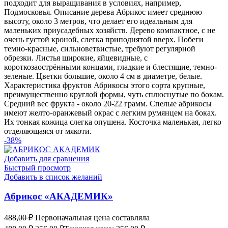
подходит для выращивания в условиях, например,
Подмосковья. Описание дерева Абрикос имеет среднюю
высоту, около 3 метров, что делает его идеальным для
маленьких приусадебных хозяйств. Дерево компактное, с не
очень густой кроной, слегка приподнятой вверх. Побеги
темно-красные, сильноветвистые, требуют регулярной
обрезки. Листья широкие, яйцевидные, с
короткозаострёнными концами, гладкие и блестящие, темно-
зеленые. Цветки большие, около 4 см в диаметре, белые.
Характеристика фруктов Абрикосы этого сорта крупные,
преимущественно круглой формы, чуть сплюснутые по бокам.
Средний вес фрукта - около 20-22 грамм. Спелые абрикосы
имеют желто-оранжевый окрас с легким румянцем на боках.
Их тонкая кожица слегка опушена. Косточка маленькая, легко
отделяющаяся от мякоти.
-38%
Добавить для сравнения
Быстрый просмотр
Добавить в список желаний
Абрикос «АКАДЕМИК»
488,00
₽
Первоначальная цена составляла