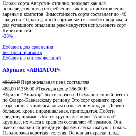
Плоды сорта Августин отлично подходят как для
непосредственного потребления, так и для приготовления
варенья и компотов. Зимостойкость сорта составляет до -40
градусов. Однако данный сорт является самобесплодным, и
для успешного опыления рекомендуется использовать сорт
Кичигинский.
-38%
Добавить для сравнения
Быстрый просмотр
Добавить в список желаний
Абрикос «АВИАТОР»
488,00
₽
Первоначальная цена составляла
488,00 ₽.
356,00
₽
Текущая цена: 356,00 ₽.
Абрикос "Авиатор" был включен в Государственный реестр
по Северо-Кавказскому региону. Это сорт среднего срока
созревания с универсальным назначением плодов. Дерево
большое, крона пирамидальная, приподнятая. Побеги
средние, прямые. Листья крупные. Плоды "Авиатора"
крупные, их масса в среднем составляет 46 граммов. Они
имеют овально-яйцевидную форму, слегка сжатую с боков.
Плодоножка короткая, толстая. Основная окраска плода