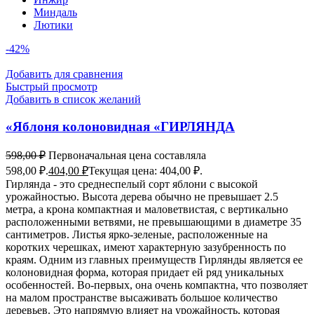
Миндаль
Лютики
-42%
Добавить для сравнения
Быстрый просмотр
Добавить в список желаний
«Яблоня колоновидная «ГИРЛЯНДА
598,00
₽
Первоначальная цена составляла
598,00 ₽.
404,00
₽
Текущая цена: 404,00 ₽.
Гирлянда - это среднеспелый сорт яблони с высокой
урожайностью. Высота дерева обычно не превышает 2.5
метра, а крона компактная и маловетвистая, с вертикально
расположенными ветвями, не превышающими в диаметре 35
сантиметров. Листья ярко-зеленые, расположенные на
коротких черешках, имеют характерную зазубренность по
краям. Одним из главных преимуществ Гирлянды является ее
колоновидная форма, которая придает ей ряд уникальных
особенностей. Во-первых, она очень компактна, что позволяет
на малом пространстве высаживать большое количество
деревьев. Это напрямую влияет на урожайность, которая