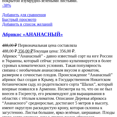
покрытой изумрудно-зелеными листьями.
-38%
Добавить для сравнения
Быстрый просмотр
Добавить в список желаний
Абрикос «АНАНАСНЫЙ»
488,00
₽
Первоначальная цена составляла
488,00 ₽.
356,00
₽
Текущая цена: 356,00 ₽.
Абрикос “Ананасный” - давно известный сорт на юге России
и Украины, который сейчас успешно культивируется в более
суровых климатических условиях. Такая популярность
связана с необычным ананасовым вкусом и ароматом,
размером и сочностью плодов. Происхождение “Ананасный”
абрикос был создан в Крыму, в Государственном Никитском
ботаническом саду, из родительского сорта “Шалах”, который
впервые появился в Армении. Несмотря на то, что он не был
внесен в Госреестр, его рекомендуют для выращивания в
областях с тёплым климатом. Описание Деревья абрикоса
“Ананасного” среднерослые, достигают 5 метров в высоту,
имеют округлую раскидистую крону, которая склонна к
загустению. Листья большие, ярко-зелёные, шершавые. Плоды