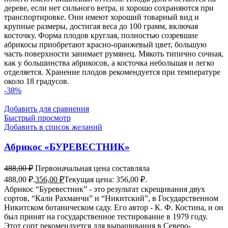
дереве, если нет сильного ветра, и хорошо сохраняются при
транспортировке. Они имеют хороший товарный вид и
крупные размеры, достигая веса до 100 грамм, включая
косточку. Форма плодов круглая, полностью созревшие
абрикосы приобретают красно-оранжевый цвет, большую
часть поверхности занимает румянец. Мякоть типично сочная,
как у большинства абрикосов, а косточка небольшая и легко
отделяется. Хранение плодов рекомендуется при температуре
около 18 градусов.
-38%
Добавить для сравнения
Быстрый просмотр
Добавить в список желаний
Абрикос «БУРЕВЕСТНИК»
488,00
₽
Первоначальная цена составляла
488,00 ₽.
356,00
₽
Текущая цена: 356,00 ₽.
Абрикос “Буревестник” - это результат скрещивания двух
сортов, “Кали Рахманчи” и “Никитский”, в Государственном
Никитском ботаническом саду. Его автор - К. Ф. Костина, и он
был принят на государственное тестирование в 1979 году.
Этот сорт рекомендуется для выращивания в Северо-