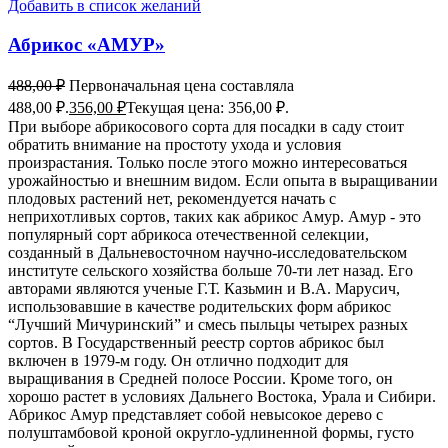
Добавить в список желаний
Абрикос «АМУР»
488,00
₽
Первоначальная цена составляла
488,00 ₽.
356,00
₽
Текущая цена: 356,00 ₽.
При выборе абрикосового сорта для посадки в саду стоит
обратить внимание на простоту ухода и условия
произрастания. Только после этого можно интересоваться
урожайностью и внешним видом. Если опыта в выращивании
плодовых растений нет, рекомендуется начать с
неприхотливых сортов, таких как абрикос Амур. Амур - это
популярный сорт абрикоса отечественной селекции,
созданный в Дальневосточном научно-исследовательском
институте сельского хозяйства больше 70-ти лет назад. Его
авторами являются ученые Г.Т. Казьмин и В.А. Марусич,
использовавшие в качестве родительских форм абрикос
“Лучший Мичуринский” и смесь пыльцы четырех разных
сортов. В Государственный реестр сортов абрикос был
включен в 1979-м году. Он отлично подходит для
выращивания в Средней полосе России. Кроме того, он
хорошо растет в условиях Дальнего Востока, Урала и Сибири.
Абрикос Амур представляет собой невысокое дерево с
полуштамбовой кроной округло-удлиненной формы, густо