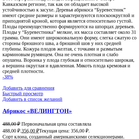
Кавказском регионе, так как он обладает высокой
устойчивостью к засухе. Деревья абрикоса “Буревестник”
имеют средние размеры и характеризуются плоскоокруглой и
приподнятой кроной, которая является относительно густой.
Плоды преимущественно формируются на шпорцах деревьев.
Плоды у “Буревестника” мелкие, их масса составляет около 31
грамма. Они имеют широкоовальную форму, слегка сжатую со
стороны брюшного шва, а брюшной шов у них средней
глубины. Кожура плодов желтая, с точками и размытым
карминовым румянцем. Она не очень плотная и слабо
опушена. Воронка у плода глубокая и относительно широкая,
а вершина округлая и вдавленная. Мякоть плода кремовая и
средней плотности.
-38%
Добавить для сравнения
Быстрый просмотр
Добавить в список желаний
Абрикос «ВЕЛИНГТОН»
488,00
₽
Первоначальная цена составляла
488,00 ₽.
356,00
₽
Текущая цена: 356,00 ₽.
Сорт клона, созданный американскими селекционерами.