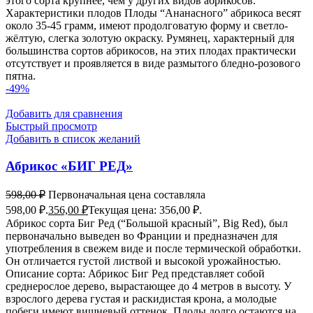
этого сорта крупнее, чем у других видов абрикосов.
Характеристики плодов Плоды “Ананасного” абрикоса весят
около 35-45 грамм, имеют продолговатую форму и светло-
жёлтую, слегка золотую окраску. Румянец, характерный для
большинства сортов абрикосов, на этих плодах практически
отсутствует и проявляется в виде размытого бледно-розового
пятна.
-49%
Добавить для сравнения
Быстрый просмотр
Добавить в список желаний
Абрикос «БИГ РЕД»
598,00
₽
Первоначальная цена составляла
598,00 ₽.
356,00
₽
Текущая цена: 356,00 ₽.
Абрикос сорта Биг Ред (“Большой красный”, Big Red), был
первоначально выведен во Франции и предназначен для
употребления в свежем виде и после термической обработки.
Он отличается густой листвой и высокой урожайностью.
Описание сорта: Абрикос Биг Ред представляет собой
среднерослое дерево, вырастающее до 4 метров в высоту. У
взрослого дерева густая и раскидистая крона, а молодые
побеги имеют вишневый оттенок. Плоды долго остаются на