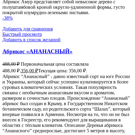
Абрикос Амур представляет собой невысокое дерево с
полуштамбовой кроной округло-удлиненной формы, густо
покрытой изумрудно-зелеными листьями.
-38%
Добавить для сравнения
Быстрый просмотр
Добавить в список желаний
Абрикос «АНАНАСНЫЙ»
488,00
₽
Первоначальная цена составляла
488,00 ₽.
356,00
₽
Текущая цена: 356,00 ₽.
Абрикос “Ананасный” - давно известный сорт на юге России
и Украины, который сейчас успешно культивируется в более
суровых климатических условиях. Такая популярность
связана с необычным ананасовым вкусом и ароматом,
размером и сочностью плодов. Происхождение “Ананасный”
абрикос был создан в Крыму, в Государственном Никитском
ботаническом саду, из родительского сорта “Шалах”, который
впервые появился в Армении. Несмотря на то, что он не был
внесен в Госреестр, его рекомендуют для выращивания в
областях с тёплым климатом. Описание Деревья абрикоса
“Ананасного” среднерослые, достигают 5 метров в высоту,