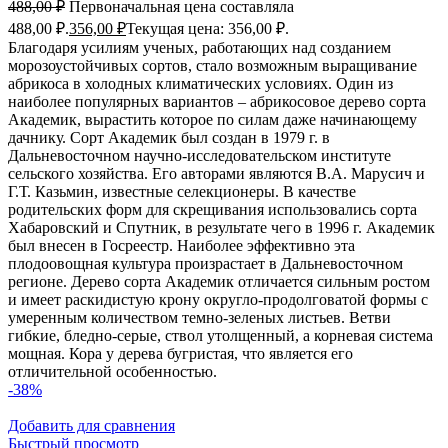
488,00
₽
Первоначальная цена составляла
488,00 ₽.
356,00
₽
Текущая цена: 356,00 ₽.
Благодаря усилиям ученых, работающих над созданием
морозоустойчивых сортов, стало возможным выращивание
абрикоса в холодных климатических условиях. Один из
наиболее популярных вариантов – абрикосовое дерево сорта
Академик, вырастить которое по силам даже начинающему
дачнику. Сорт Академик был создан в 1979 г. в
Дальневосточном научно-исследовательском институте
сельского хозяйства. Его авторами являются В.А. Марусич и
Г.Т. Казьмин, известные селекционеры. В качестве
родительских форм для скрещивания использовались сорта
Хабаровский и Спутник, в результате чего в 1996 г. Академик
был внесен в Госреестр. Наиболее эффективно эта
плодоовощная культура произрастает в Дальневосточном
регионе. Дерево сорта Академик отличается сильным ростом
и имеет раскидистую крону округло-продолговатой формы с
умеренным количеством темно-зеленых листьев. Ветви
гибкие, бледно-серые, ствол утолщенный, а корневая система
мощная. Кора у дерева бугристая, что является его
отличительной особенностью.
-38%
Добавить для сравнения
Быстрый просмотр