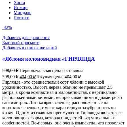
Хоста
Инжир
Миндаль
Лютики
-42%
Добавить для сравнения
Быстрый просмотр
Добавить в список желаний
«Яблоня колоновидная «ГИРЛЯНДА
598,00
₽
Первоначальная цена составляла
598,00 ₽.
404,00
₽
Текущая цена: 404,00 ₽.
Гирлянда - это среднеспелый сорт яблони с высокой
урожайностью. Высота дерева обычно не превышает 2.5
метра, а крона компактная и маловетвистая, с вертикально
расположенными ветвями, не превышающими в диаметре 35
сантиметров. Листья ярко-зеленые, расположенные на
коротких черешках, имеют характерную зазубренность по
краям. Одним из главных преимуществ Гирлянды является ее
колоновидная форма, которая придает ей ряд уникальных
особенностей. Во-первых, она очень компактна, что позволяет