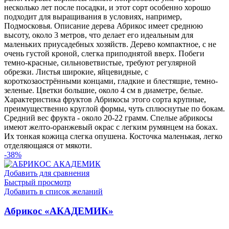
несколько лет после посадки, и этот сорт особенно хорошо
подходит для выращивания в условиях, например,
Подмосковья. Описание дерева Абрикос имеет среднюю
высоту, около 3 метров, что делает его идеальным для
маленьких приусадебных хозяйств. Дерево компактное, с не
очень густой кроной, слегка приподнятой вверх. Побеги
темно-красные, сильноветвистые, требуют регулярной
обрезки. Листья широкие, яйцевидные, с
короткозаострёнными концами, гладкие и блестящие, темно-
зеленые. Цветки большие, около 4 см в диаметре, белые.
Характеристика фруктов Абрикосы этого сорта крупные,
преимущественно круглой формы, чуть сплюснутые по бокам.
Средний вес фрукта - около 20-22 грамм. Спелые абрикосы
имеют желто-оранжевый окрас с легким румянцем на боках.
Их тонкая кожица слегка опушена. Косточка маленькая, легко
отделяющаяся от мякоти.
-38%
Добавить для сравнения
Быстрый просмотр
Добавить в список желаний
Абрикос «АКАДЕМИК»