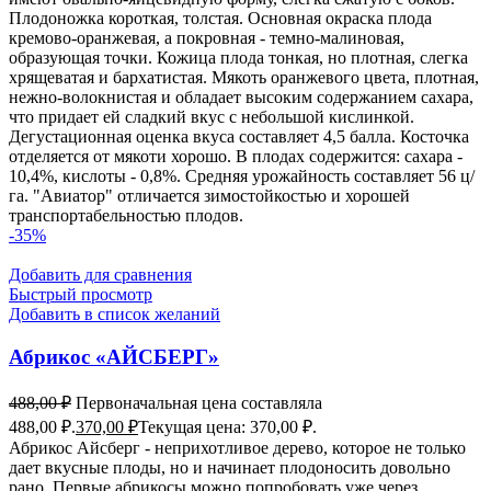
Плодоножка короткая, толстая. Основная окраска плода
кремово-оранжевая, а покровная - темно-малиновая,
образующая точки. Кожица плода тонкая, но плотная, слегка
хрящеватая и бархатистая. Мякоть оранжевого цвета, плотная,
нежно-волокнистая и обладает высоким содержанием сахара,
что придает ей сладкий вкус с небольшой кислинкой.
Дегустационная оценка вкуса составляет 4,5 балла. Косточка
отделяется от мякоти хорошо. В плодах содержится: сахара -
10,4%, кислоты - 0,8%. Средняя урожайность составляет 56 ц/
га. "Авиатор" отличается зимостойкостью и хорошей
транспортабельностью плодов.
-35%
Добавить для сравнения
Быстрый просмотр
Добавить в список желаний
Абрикос «АЙСБЕРГ»
488,00
₽
Первоначальная цена составляла
488,00 ₽.
370,00
₽
Текущая цена: 370,00 ₽.
Абрикос Айсберг - неприхотливое дерево, которое не только
дает вкусные плоды, но и начинает плодоносить довольно
рано. Первые абрикосы можно попробовать уже через