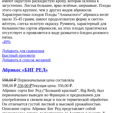
имеют округлую раскидистую крону, которая склонна к
загустению. Листья большие, ярко-зелёные, шершавые. Плоды
этого сорта крупнее, чем у других видов абрикосов.
Характеристики плодов Плоды “Ананасного” абрикоса весят
около 35-45 грамм, имеют продолговатую форму и светло-
жёлтую, слегка золотую окраску. Румянец, характерный для
большинства сортов абрикосов, на этих плодах практически
отсутствует и проявляется в виде размытого бледно-розового
пятна.
-49%
Добавить для сравнения
Быстрый просмотр
Добавить в список желаний
Абрикос «БИГ РЕД»
598,00
₽
Первоначальная цена составляла
598,00 ₽.
356,00
₽
Текущая цена: 356,00 ₽.
Абрикос сорта Биг Ред (“Большой красный”, Big Red), был
первоначально выведен во Франции и предназначен для
употребления в свежем виде и после термической обработки.
Он отличается густой листвой и высокой урожайностью.
Описание сорта: Абрикос Биг Ред представляет собой