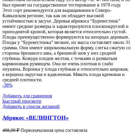
был принят на государственное тестирование в 1979 году.
Этот сорт рекомендуется для выращивания в Северо-
Кавказском регионе, так как он обладает высокой
устойчивостью к засухе. Деревья абрикоса “Буревестник”
имеют средние размеры и характеризуются плоскоокруглой и
приподнятой кроной, которая является относительно густой.
Плоды преимущественно формируются на шпорцах деревьев.
Плоды у “Буревестника” мелкие, их масса составляет около 31
грамма. Они имеют широкоовальную форму, слегка сжатую со
стороны брюшного шва, а брюшной шов у них средней
глубины. Кожура плодов желтая, с точками и размытым
карминовым румянцем. Она не очень плотная и слабо
опушена. Воронка у плода глубокая и относительно широкая,
а вершина округлая и вдавленная. Мякоть плода кремовая и
средней плотности.
-38%
Добавить для сравнения
Быстрый просмотр
Добавить в список желаний
Абрикос «ВЕЛИНГТОН»
488,00
₽
Первоначальная цена составляла