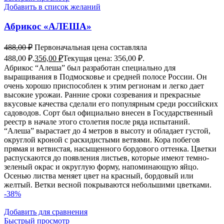
Добавить в список желаний
Абрикос «АЛЕША»
488,00
₽
Первоначальная цена составляла
488,00 ₽.
356,00
₽
Текущая цена: 356,00 ₽.
Абрикос “Алеша” был разработан специально для
выращивания в Подмосковье и средней полосе России. Он
очень хорошо приспособлен к этим регионам и легко дает
высокие урожаи. Ранние сроки созревания и прекрасные
вкусовые качества сделали его популярным среди российских
садоводов. Сорт был официально внесен в Государственный
реестр в начале этого столетия после ряда испытаний.
“Алеша” вырастает до 4 метров в высоту и обладает густой,
округлой кроной с раскидистыми ветвями. Кора побегов
прямая и ветвистая, насыщенного бордового оттенка. Цветки
распускаются до появления листьев, которые имеют темно-
зеленый окрас и округлую форму, напоминающую яйцо.
Осенью листва меняет цвет на красный, бордовый или
желтый. Ветки весной покрываются небольшими цветками.
-38%
Добавить для сравнения
Быстрый просмотр