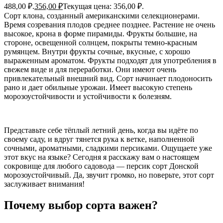
488,00 ₽.
356,00
₽
Текущая цена: 356,00 ₽.
Сорт клона, созданный американскими селекционерами.
Время созревания плодов среднее позднее. Растение не очень
высокое, крона в форме пирамиды. Фрукты большие, на
стороне, освещенной солнцем, покрыты темно-красным
румянцем. Внутри фрукты сочные, вкусные, с хорошо
выраженным ароматом. Фрукты подходят для употребления в
свежем виде и для переработки. Они имеют очень
привлекательный внешний вид. Сорт начинает плодоносить
рано и дает обильные урожаи. Имеет высокую степень
морозоустойчивости и устойчивости к болезням.
Представьте себе тёплый летний день, когда вы идёте по
своему саду, и вдруг тянется рука к ветке, наполненной
сочными, ароматными, сладкими персиками. Ощущаете уже
этот вкус на языке? Сегодня я расскажу вам о настоящем
сокровище для любого садовода — персик сорт Донской
морозоустойчивый. Да, звучит громко, но поверьте, этот сорт
заслуживает внимания!
Почему выбор сорта важен?