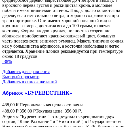
среднерослое дерево, вырастающее до 4 метров в высоту. У
взрослого дерева густая и раскидистая крона, а молодые
побеги имеют вишневый оттенок. Плоды долго остаются на
дереве, если нет сильного ветра, и хорошо сохраняются при
транспортировке. Они имеют хороший товарный вид и
крупные размеры, достигая веса до 100 грамм, включая
косточку. Форма плодов круглая, полностью созревшие
абрикосы приобретают красно-оранжевый цвет, большую
часть поверхности занимает румянец. Мякоть типично сочная,
как у большинства абрикосов, а косточка небольшая и легко
отделяется. Хранение плодов рекомендуется при температуре
около 18 градусов.
-38%
Добавить для сравнения
Быстрый просмотр
Добавить в список желаний
Абрикос «БУРЕВЕСТНИК»
488,00
₽
Первоначальная цена составляла
488,00 ₽.
356,00
₽
Текущая цена: 356,00 ₽.
Абрикос “Буревестник” - это результат скрещивания двух
сортов, “Кали Рахманчи” и “Никитский”, в Государственном
Никитском ботаническом саду. Его автор - К. Ф. Костина, и он