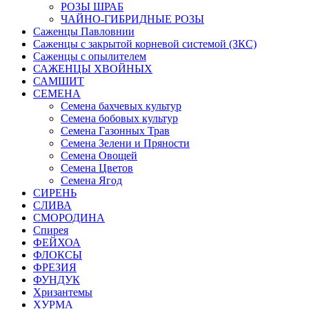
РОЗЫ ШРАБ
ЧАЙНО-ГИБРИДНЫЕ РОЗЫ
Саженцы Павловнии
Саженцы с закрытой корневой системой (ЗКС)
Саженцы с опылителем
САЖЕНЦЫ ХВОЙНЫХ
САМШИТ
СЕМЕНА
Семена бахчевых культур
Семена бобовых культур
Семена Газонных Трав
Семена Зелени и Пряности
Семена Овощей
Семена Цветов
Семена Ягод
СИРЕНЬ
СЛИВА
СМОРОДИНА
Спирея
ФЕЙХОА
ФЛОКСЫ
ФРЕЗИЯ
ФУНДУК
Хризантемы
ХУРМА