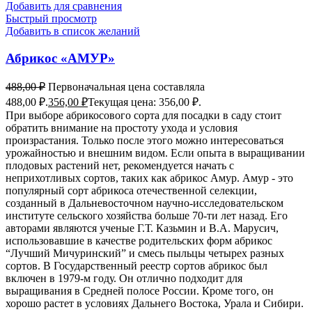
Добавить для сравнения
Быстрый просмотр
Добавить в список желаний
Абрикос «АМУР»
488,00
₽
Первоначальная цена составляла
488,00 ₽.
356,00
₽
Текущая цена: 356,00 ₽.
При выборе абрикосового сорта для посадки в саду стоит
обратить внимание на простоту ухода и условия
произрастания. Только после этого можно интересоваться
урожайностью и внешним видом. Если опыта в выращивании
плодовых растений нет, рекомендуется начать с
неприхотливых сортов, таких как абрикос Амур. Амур - это
популярный сорт абрикоса отечественной селекции,
созданный в Дальневосточном научно-исследовательском
институте сельского хозяйства больше 70-ти лет назад. Его
авторами являются ученые Г.Т. Казьмин и В.А. Марусич,
использовавшие в качестве родительских форм абрикос
“Лучший Мичуринский” и смесь пыльцы четырех разных
сортов. В Государственный реестр сортов абрикос был
включен в 1979-м году. Он отлично подходит для
выращивания в Средней полосе России. Кроме того, он
хорошо растет в условиях Дальнего Востока, Урала и Сибири.