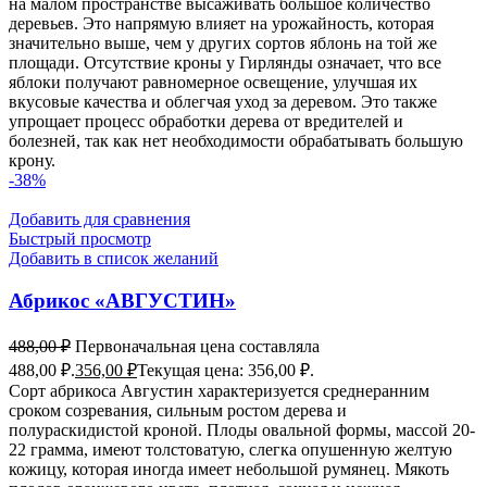
на малом пространстве высаживать большое количество
деревьев. Это напрямую влияет на урожайность, которая
значительно выше, чем у других сортов яблонь на той же
площади. Отсутствие кроны у Гирлянды означает, что все
яблоки получают равномерное освещение, улучшая их
вкусовые качества и облегчая уход за деревом. Это также
упрощает процесс обработки дерева от вредителей и
болезней, так как нет необходимости обрабатывать большую
крону.
-38%
Добавить для сравнения
Быстрый просмотр
Добавить в список желаний
Абрикос «АВГУСТИН»
488,00
₽
Первоначальная цена составляла
488,00 ₽.
356,00
₽
Текущая цена: 356,00 ₽.
Сорт абрикоса Августин характеризуется среднеранним
сроком созревания, сильным ростом дерева и
полураскидистой кроной. Плоды овальной формы, массой 20-
22 грамма, имеют толстоватую, слегка опушенную желтую
кожицу, которая иногда имеет небольшой румянец. Мякоть