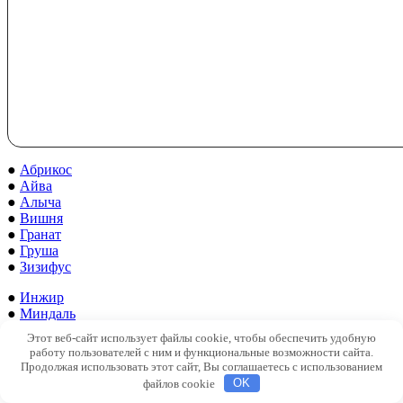
●
Абрикос
●
Айва
●
Алыча
●
Вишня
●
Гранат
●
Груша
●
Зизифус
●
Инжир
●
Миндаль
●
Нектарин
Этот веб-сайт использует файлы cookie, чтобы обеспечить удобную
●
Персик
работу пользователей с ним и функциональные возможности сайта.
●
Грецкий орех
Продолжая использовать этот сайт, Вы соглашаетесь с использованием
●
Слива
файлов cookie
OK
●
Фундук