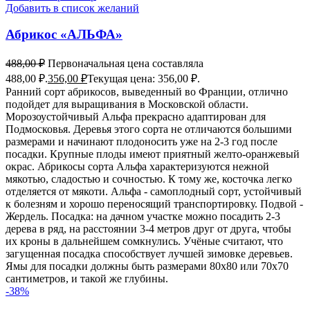
Добавить в список желаний
Абрикос «АЛЬФА»
488,00
₽
Первоначальная цена составляла
488,00 ₽.
356,00
₽
Текущая цена: 356,00 ₽.
Ранний сорт абрикосов, выведенный во Франции, отлично
подойдет для выращивания в Московской области.
Морозоустойчивый Альфа прекрасно адаптирован для
Подмосковья. Деревья этого сорта не отличаются большими
размерами и начинают плодоносить уже на 2-3 год после
посадки. Крупные плоды имеют приятный желто-оранжевый
окрас. Абрикосы сорта Альфа характеризуются нежной
мякотью, сладостью и сочностью. К тому же, косточка легко
отделяется от мякоти. Альфа - самоплодный сорт, устойчивый
к болезням и хорошо переносящий транспортировку. Подвой -
Жердель. Посадка: на дачном участке можно посадить 2-3
дерева в ряд, на расстоянии 3-4 метров друг от друга, чтобы
их кроны в дальнейшем сомкнулись. Учёные считают, что
загущенная посадка способствует лучшей зимовке деревьев.
Ямы для посадки должны быть размерами 80x80 или 70x70
сантиметров, и такой же глубины.
-38%