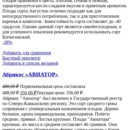
плодов оранжевого цвета, плотная, сочная и нежная,
характеризуется кисло-сладким вкусом и приятным ароматом.
Плоды сорта Августин отлично подходят как для
непосредственного потребления, так и для приготовления
варенья и компотов. Зимостойкость сорта составляет до -40
градусов. Однако данный сорт является самобесплодным, и
для успешного опыления рекомендуется использовать сорт
Кичигинский.
-38%
Добавить для сравнения
Быстрый просмотр
Добавить в список желаний
Абрикос «АВИАТОР»
488,00
₽
Первоначальная цена составляла
488,00 ₽.
356,00
₽
Текущая цена: 356,00 ₽.
Абрикос "Авиатор" был включен в Государственный реестр
по Северо-Кавказскому региону. Это сорт среднего срока
созревания с универсальным назначением плодов. Дерево
большое, крона пирамидальная, приподнятая. Побеги
средние, прямые. Листья крупные. Плоды "Авиатора"
крупные, их масса в среднем составляет 46 граммов. Они
имеют овально-яйцевидную форму, слегка сжатую с боков.