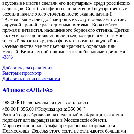
вкусовые качества сделали его популярным среди российских
садоводов. Сорт был официально внесен в Государственный
реестр в начале этого столетия после ряда испытаний.
“Алеша” вырастает до 4 метров в высоту и обладает густой,
округлой кроной с раскидистыми ветвями. Кора побегов
прямая и ветвистая, насыщенного бордового оттенка. Цветки
распускаются до появления листьев, которые имеют темно-
зеленый окрас и округлую форму, напоминающую яйцо.
Осенью листва меняет цвет на красный, бордовый или
желтый. Ветки весной покрываются небольшими цветками.
-38%
Добавить для сравнения
Быстрый просмотр
Добавить в список желаний
Абрикос «АЛЬФА»
488,00
₽
Первоначальная цена составляла
488,00 ₽.
356,00
₽
Текущая цена: 356,00 ₽.
Ранний сорт абрикосов, выведенный во Франции, отлично
подойдет для выращивания в Московской области.
Морозоустойчивый Альфа прекрасно адаптирован для
Подмосковья. Деревья этого сорта не отличаются большими