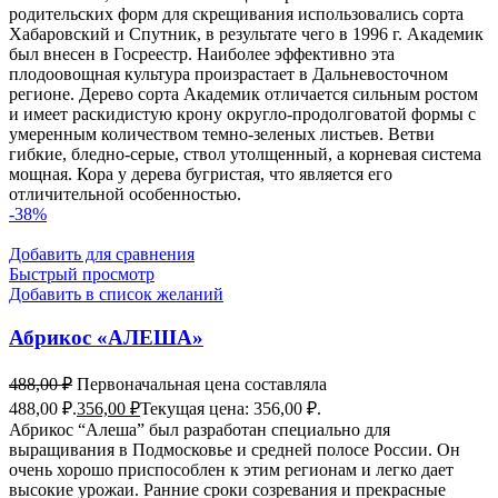
родительских форм для скрещивания использовались сорта
Хабаровский и Спутник, в результате чего в 1996 г. Академик
был внесен в Госреестр. Наиболее эффективно эта
плодоовощная культура произрастает в Дальневосточном
регионе. Дерево сорта Академик отличается сильным ростом
и имеет раскидистую крону округло-продолговатой формы с
умеренным количеством темно-зеленых листьев. Ветви
гибкие, бледно-серые, ствол утолщенный, а корневая система
мощная. Кора у дерева бугристая, что является его
отличительной особенностью.
-38%
Добавить для сравнения
Быстрый просмотр
Добавить в список желаний
Абрикос «АЛЕША»
488,00
₽
Первоначальная цена составляла
488,00 ₽.
356,00
₽
Текущая цена: 356,00 ₽.
Абрикос “Алеша” был разработан специально для
выращивания в Подмосковье и средней полосе России. Он
очень хорошо приспособлен к этим регионам и легко дает
высокие урожаи. Ранние сроки созревания и прекрасные