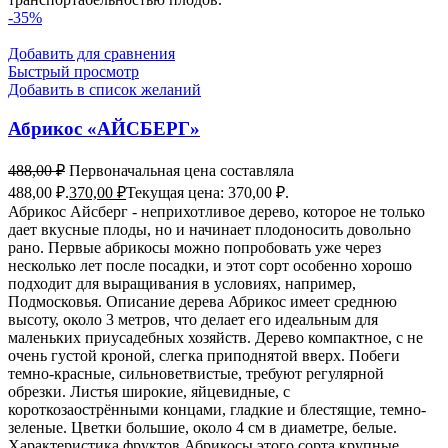
-35%
Добавить для сравнения
Быстрый просмотр
Добавить в список желаний
Абрикос «АЙСБЕРГ»
488,00
₽
Первоначальная цена составляла
488,00 ₽.
370,00
₽
Текущая цена: 370,00 ₽.
Абрикос Айсберг - неприхотливое дерево, которое не только
дает вкусные плоды, но и начинает плодоносить довольно
рано. Первые абрикосы можно попробовать уже через
несколько лет после посадки, и этот сорт особенно хорошо
подходит для выращивания в условиях, например,
Подмосковья. Описание дерева Абрикос имеет среднюю
высоту, около 3 метров, что делает его идеальным для
маленьких приусадебных хозяйств. Дерево компактное, с не
очень густой кроной, слегка приподнятой вверх. Побеги
темно-красные, сильноветвистые, требуют регулярной
обрезки. Листья широкие, яйцевидные, с
короткозаострёнными концами, гладкие и блестящие, темно-
зеленые. Цветки большие, около 4 см в диаметре, белые.
Характеристика фруктов Абрикосы этого сорта крупные,