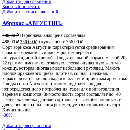
Добавить для сравнения
Быстрый просмотр
Добавить в список желаний
Абрикос «АВГУСТИН»
488,00
₽
Первоначальная цена составляла
488,00 ₽.
356,00
₽
Текущая цена: 356,00 ₽.
Сорт абрикоса Августин характеризуется среднеранним
сроком созревания, сильным ростом дерева и
полураскидистой кроной. Плоды овальной формы, массой 20-
22 грамма, имеют толстоватую, слегка опушенную желтую
кожицу, которая иногда имеет небольшой румянец. Мякоть
плодов оранжевого цвета, плотная, сочная и нежная,
характеризуется кисло-сладким вкусом и приятным ароматом.
Плоды сорта Августин отлично подходят как для
непосредственного потребления, так и для приготовления
варенья и компотов. Зимостойкость сорта составляет до -40
градусов. Однако данный сорт является самобесплодным, и
для успешного опыления рекомендуется использовать сорт
Кичигинский.
-38%
Добавить для сравнения