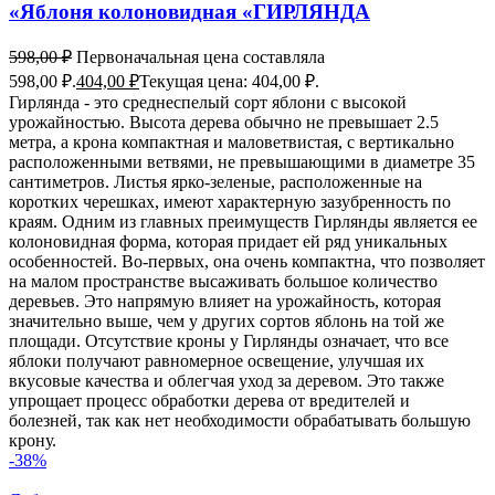
«Яблоня колоновидная «ГИРЛЯНДА
598,00
₽
Первоначальная цена составляла
598,00 ₽.
404,00
₽
Текущая цена: 404,00 ₽.
Гирлянда - это среднеспелый сорт яблони с высокой
урожайностью. Высота дерева обычно не превышает 2.5
метра, а крона компактная и маловетвистая, с вертикально
расположенными ветвями, не превышающими в диаметре 35
сантиметров. Листья ярко-зеленые, расположенные на
коротких черешках, имеют характерную зазубренность по
краям. Одним из главных преимуществ Гирлянды является ее
колоновидная форма, которая придает ей ряд уникальных
особенностей. Во-первых, она очень компактна, что позволяет
на малом пространстве высаживать большое количество
деревьев. Это напрямую влияет на урожайность, которая
значительно выше, чем у других сортов яблонь на той же
площади. Отсутствие кроны у Гирлянды означает, что все
яблоки получают равномерное освещение, улучшая их
вкусовые качества и облегчая уход за деревом. Это также
упрощает процесс обработки дерева от вредителей и
болезней, так как нет необходимости обрабатывать большую
крону.
-38%