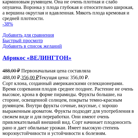
карминовым румянцем. Она не очень плотная и слабо
опушена. Воронка у плода глубокая и относительно широкая,
а вершина округлая и вдавленная. Мякоть плода кремовая и
средней плотности.
-38%
Добавить для сравнения
Быстрый просмотр
Добавить в список желаний
Абрикос «ВЕЛИНГТОН»
488,00
₽
Первоначальная цена составляла
488,00 ₽.
356,00
₽
Текущая цена: 356,00 ₽.
Сорт клона, созданный американскими селекционерами.
Время созревания плодов среднее позднее. Растение не очень
высокое, крона в форме пирамиды. Фрукты большие, на
стороне, освещенной солнцем, покрыты темно-красным
румянцем. Внутри фрукты сочные, вкусные, с хорошо
выраженным ароматом. Фрукты подходят для употребления в
свежем виде и для переработки. Они имеют очень
привлекательный внешний вид. Сорт начинает плодоносить
рано и дает обильные урожаи. Имеет высокую степень
морозоустойчивости и устойчивости к болезням.