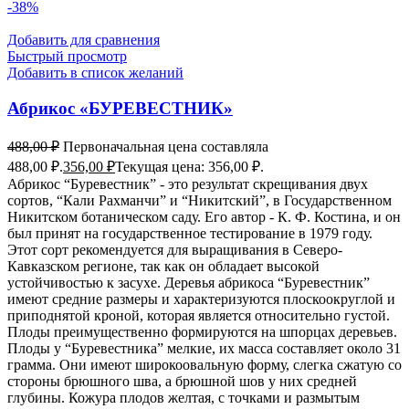
-38%
Добавить для сравнения
Быстрый просмотр
Добавить в список желаний
Абрикос «БУРЕВЕСТНИК»
488,00
₽
Первоначальная цена составляла
488,00 ₽.
356,00
₽
Текущая цена: 356,00 ₽.
Абрикос “Буревестник” - это результат скрещивания двух
сортов, “Кали Рахманчи” и “Никитский”, в Государственном
Никитском ботаническом саду. Его автор - К. Ф. Костина, и он
был принят на государственное тестирование в 1979 году.
Этот сорт рекомендуется для выращивания в Северо-
Кавказском регионе, так как он обладает высокой
устойчивостью к засухе. Деревья абрикоса “Буревестник”
имеют средние размеры и характеризуются плоскоокруглой и
приподнятой кроной, которая является относительно густой.
Плоды преимущественно формируются на шпорцах деревьев.
Плоды у “Буревестника” мелкие, их масса составляет около 31
грамма. Они имеют широкоовальную форму, слегка сжатую со
стороны брюшного шва, а брюшной шов у них средней
глубины. Кожура плодов желтая, с точками и размытым