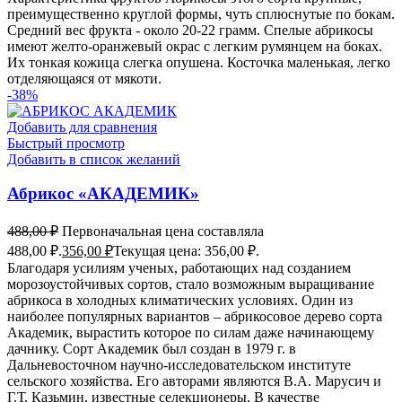
преимущественно круглой формы, чуть сплюснутые по бокам.
Средний вес фрукта - около 20-22 грамм. Спелые абрикосы
имеют желто-оранжевый окрас с легким румянцем на боках.
Их тонкая кожица слегка опушена. Косточка маленькая, легко
отделяющаяся от мякоти.
-38%
Добавить для сравнения
Быстрый просмотр
Добавить в список желаний
Абрикос «АКАДЕМИК»
488,00
₽
Первоначальная цена составляла
488,00 ₽.
356,00
₽
Текущая цена: 356,00 ₽.
Благодаря усилиям ученых, работающих над созданием
морозоустойчивых сортов, стало возможным выращивание
абрикоса в холодных климатических условиях. Один из
наиболее популярных вариантов – абрикосовое дерево сорта
Академик, вырастить которое по силам даже начинающему
дачнику. Сорт Академик был создан в 1979 г. в
Дальневосточном научно-исследовательском институте
сельского хозяйства. Его авторами являются В.А. Марусич и
Г.Т. Казьмин, известные селекционеры. В качестве