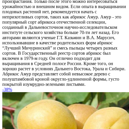
произрастания. Только после этого можно интересоваться
урожайностью и внешним видом. Если опыта в выращивании
плодовых растений нет, рекомендуется начать с
неприхотливых сортов, таких как абрикос Амур. Амур - это
популярный сорт абрикоса отечественной селекции,
созданный в Дальневосточном научно-исследовательском
институте сельского хозяйства больше 70-ти лет назад. Его
авторами являются ученые Г.Т. Казьмин и В.А. Марусич,
использовавшие в качестве родительских форм абрикос
“Лучший Мичуринский” и смесь пыльцы четырех разных
сортов. В Государственный реестр сортов абрикос был
включен в 1979-м году. Он отлично подходит для
выращивания в Средней полосе России. Кроме того, он
хорошо растет в условиях Дальнего Востока, Урала и Сибири.
Абрикос Амур представляет собой невысокое дерево с
полуштамбовой кроной округло-удлиненной формы, густо
покрытой изумрудно-зелеными листьями.
-38%