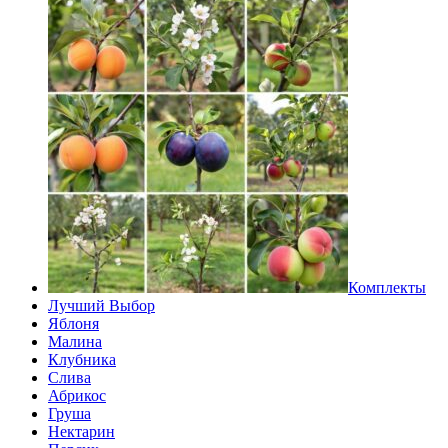
Комплекты
Лучший Выбор
Яблоня
Малина
Клубника
Слива
Абрикос
Груша
Нектарин