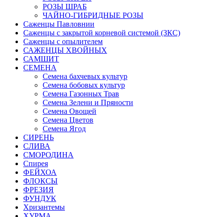
РОЗЫ ШРАБ
ЧАЙНО-ГИБРИДНЫЕ РОЗЫ
Саженцы Павловнии
Саженцы с закрытой корневой системой (ЗКС)
Саженцы с опылителем
САЖЕНЦЫ ХВОЙНЫХ
САМШИТ
СЕМЕНА
Семена бахчевых культур
Семена бобовых культур
Семена Газонных Трав
Семена Зелени и Пряности
Семена Овощей
Семена Цветов
Семена Ягод
СИРЕНЬ
СЛИВА
СМОРОДИНА
Спирея
ФЕЙХОА
ФЛОКСЫ
ФРЕЗИЯ
ФУНДУК
Хризантемы
ХУРМА