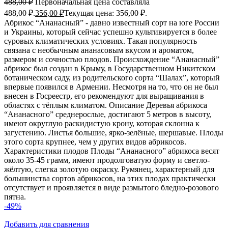
488,00
₽
Первоначальная цена составляла
488,00 ₽.
356,00
₽
Текущая цена: 356,00 ₽.
Абрикос “Ананасный” - давно известный сорт на юге России
и Украины, который сейчас успешно культивируется в более
суровых климатических условиях. Такая популярность
связана с необычным ананасовым вкусом и ароматом,
размером и сочностью плодов. Происхождение “Ананасный”
абрикос был создан в Крыму, в Государственном Никитском
ботаническом саду, из родительского сорта “Шалах”, который
впервые появился в Армении. Несмотря на то, что он не был
внесен в Госреестр, его рекомендуют для выращивания в
областях с тёплым климатом. Описание Деревья абрикоса
“Ананасного” среднерослые, достигают 5 метров в высоту,
имеют округлую раскидистую крону, которая склонна к
загустению. Листья большие, ярко-зелёные, шершавые. Плоды
этого сорта крупнее, чем у других видов абрикосов.
Характеристики плодов Плоды “Ананасного” абрикоса весят
около 35-45 грамм, имеют продолговатую форму и светло-
жёлтую, слегка золотую окраску. Румянец, характерный для
большинства сортов абрикосов, на этих плодах практически
отсутствует и проявляется в виде размытого бледно-розового
пятна.
-49%
Добавить для сравнения