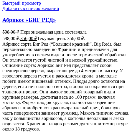
Быстрый просмотр
Добавить в список желаний
Абрикос «БИГ РЕД»
598,00
₽
Первоначальная цена составляла
598,00 ₽.
356,00
₽
Текущая цена: 356,00 ₽.
Абрикос сорта Биг Ред (“Большой красный”, Big Red), был
первоначально выведен во Франции и предназначен для
употребления в свежем виде и после термической обработки.
Он отличается густой листвой и высокой урожайностью.
Описание сорта: Абрикос Биг Ред представляет собой
среднерослое дерево, вырастающее до 4 метров в высоту. У
взрослого дерева густая и раскидистая крона, а молодые
побеги имеют вишневый оттенок. Плоды долго остаются на
дереве, если нет сильного ветра, и хорошо сохраняются при
транспортировке. Они имеют хороший товарный вид и
крупные размеры, достигая веса до 100 грамм, включая
косточку. Форма плодов круглая, полностью созревшие
абрикосы приобретают красно-оранжевый цвет, большую
часть поверхности занимает румянец. Мякоть типично сочная,
как у большинства абрикосов, а косточка небольшая и легко
отделяется. Хранение плодов рекомендуется при температуре
около 18 градусов.