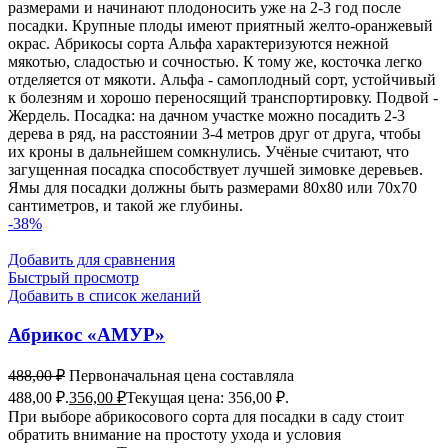
размерами и начинают плодоносить уже на 2-3 год после
посадки. Крупные плоды имеют приятный желто-оранжевый
окрас. Абрикосы сорта Альфа характеризуются нежной
мякотью, сладостью и сочностью. К тому же, косточка легко
отделяется от мякоти. Альфа - самоплодный сорт, устойчивый
к болезням и хорошо переносящий транспортировку. Подвой -
Жердель. Посадка: на дачном участке можно посадить 2-3
дерева в ряд, на расстоянии 3-4 метров друг от друга, чтобы
их кроны в дальнейшем сомкнулись. Учёные считают, что
загущенная посадка способствует лучшей зимовке деревьев.
Ямы для посадки должны быть размерами 80x80 или 70x70
сантиметров, и такой же глубины.
-38%
Добавить для сравнения
Быстрый просмотр
Добавить в список желаний
Абрикос «АМУР»
488,00
₽
Первоначальная цена составляла
488,00 ₽.
356,00
₽
Текущая цена: 356,00 ₽.
При выборе абрикосового сорта для посадки в саду стоит
обратить внимание на простоту ухода и условия