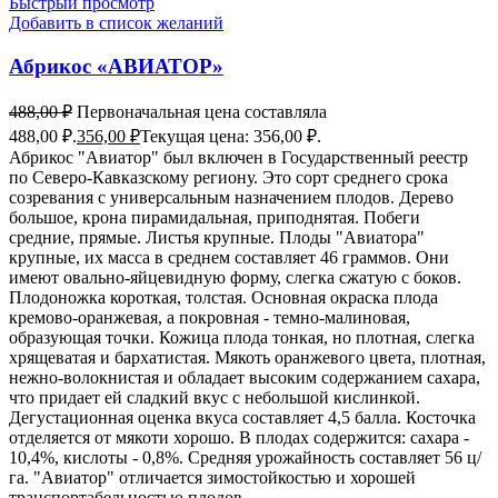
Быстрый просмотр
Добавить в список желаний
Абрикос «АВИАТОР»
488,00
₽
Первоначальная цена составляла
488,00 ₽.
356,00
₽
Текущая цена: 356,00 ₽.
Абрикос "Авиатор" был включен в Государственный реестр
по Северо-Кавказскому региону. Это сорт среднего срока
созревания с универсальным назначением плодов. Дерево
большое, крона пирамидальная, приподнятая. Побеги
средние, прямые. Листья крупные. Плоды "Авиатора"
крупные, их масса в среднем составляет 46 граммов. Они
имеют овально-яйцевидную форму, слегка сжатую с боков.
Плодоножка короткая, толстая. Основная окраска плода
кремово-оранжевая, а покровная - темно-малиновая,
образующая точки. Кожица плода тонкая, но плотная, слегка
хрящеватая и бархатистая. Мякоть оранжевого цвета, плотная,
нежно-волокнистая и обладает высоким содержанием сахара,
что придает ей сладкий вкус с небольшой кислинкой.
Дегустационная оценка вкуса составляет 4,5 балла. Косточка
отделяется от мякоти хорошо. В плодах содержится: сахара -
10,4%, кислоты - 0,8%. Средняя урожайность составляет 56 ц/
га. "Авиатор" отличается зимостойкостью и хорошей
транспортабельностью плодов.