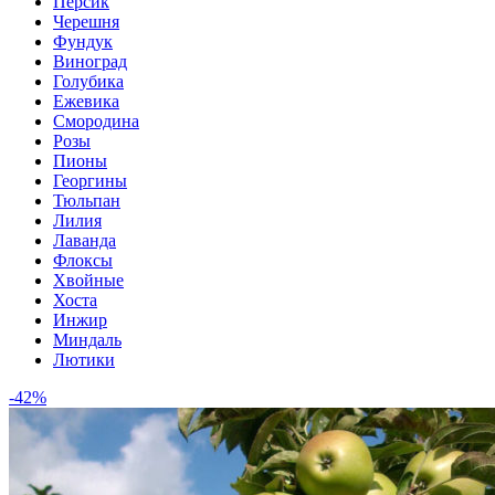
Персик
Черешня
Фундук
Виноград
Голубика
Ежевика
Смородина
Розы
Пионы
Георгины
Тюльпан
Лилия
Лаванда
Флоксы
Хвойные
Хоста
Инжир
Миндаль
Лютики
-42%