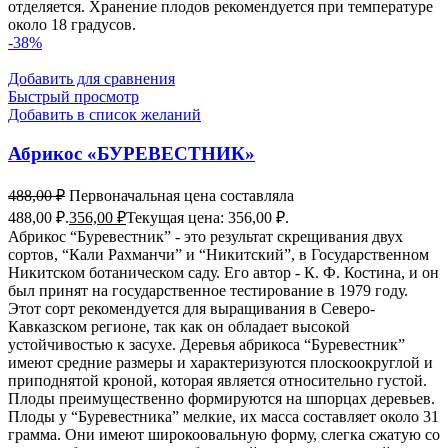
отделяется. Хранение плодов рекомендуется при температуре
около 18 градусов.
-38%
Добавить для сравнения
Быстрый просмотр
Добавить в список желаний
Абрикос «БУРЕВЕСТНИК»
488,00
₽
Первоначальная цена составляла
488,00 ₽.
356,00
₽
Текущая цена: 356,00 ₽.
Абрикос “Буревестник” - это результат скрещивания двух
сортов, “Кали Рахманчи” и “Никитский”, в Государственном
Никитском ботаническом саду. Его автор - К. Ф. Костина, и он
был принят на государственное тестирование в 1979 году.
Этот сорт рекомендуется для выращивания в Северо-
Кавказском регионе, так как он обладает высокой
устойчивостью к засухе. Деревья абрикоса “Буревестник”
имеют средние размеры и характеризуются плоскоокруглой и
приподнятой кроной, которая является относительно густой.
Плоды преимущественно формируются на шпорцах деревьев.
Плоды у “Буревестника” мелкие, их масса составляет около 31
грамма. Они имеют широкоовальную форму, слегка сжатую со