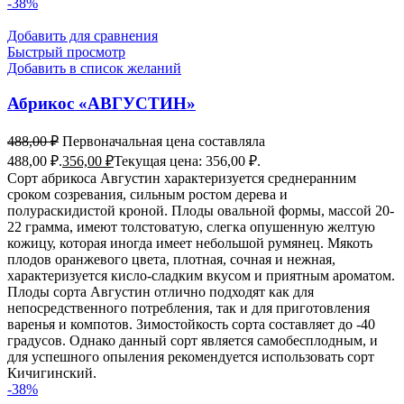
-38%
Добавить для сравнения
Быстрый просмотр
Добавить в список желаний
Абрикос «АВГУСТИН»
488,00
₽
Первоначальная цена составляла
488,00 ₽.
356,00
₽
Текущая цена: 356,00 ₽.
Сорт абрикоса Августин характеризуется среднеранним
сроком созревания, сильным ростом дерева и
полураскидистой кроной. Плоды овальной формы, массой 20-
22 грамма, имеют толстоватую, слегка опушенную желтую
кожицу, которая иногда имеет небольшой румянец. Мякоть
плодов оранжевого цвета, плотная, сочная и нежная,
характеризуется кисло-сладким вкусом и приятным ароматом.
Плоды сорта Августин отлично подходят как для
непосредственного потребления, так и для приготовления
варенья и компотов. Зимостойкость сорта составляет до -40
градусов. Однако данный сорт является самобесплодным, и
для успешного опыления рекомендуется использовать сорт
Кичигинский.
-38%