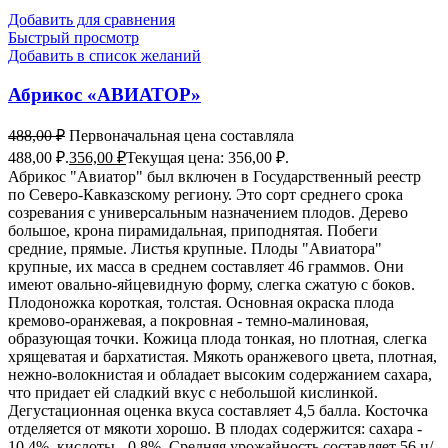
Добавить для сравнения
Быстрый просмотр
Добавить в список желаний
Абрикос «АВИАТОР»
488,00
₽
Первоначальная цена составляла
488,00 ₽.
356,00
₽
Текущая цена: 356,00 ₽.
Абрикос "Авиатор" был включен в Государственный реестр
по Северо-Кавказскому региону. Это сорт среднего срока
созревания с универсальным назначением плодов. Дерево
большое, крона пирамидальная, приподнятая. Побеги
средние, прямые. Листья крупные. Плоды "Авиатора"
крупные, их масса в среднем составляет 46 граммов. Они
имеют овально-яйцевидную форму, слегка сжатую с боков.
Плодоножка короткая, толстая. Основная окраска плода
кремово-оранжевая, а покровная - темно-малиновая,
образующая точки. Кожица плода тонкая, но плотная, слегка
хрящеватая и бархатистая. Мякоть оранжевого цвета, плотная,
нежно-волокнистая и обладает высоким содержанием сахара,
что придает ей сладкий вкус с небольшой кислинкой.
Дегустационная оценка вкуса составляет 4,5 балла. Косточка
отделяется от мякоти хорошо. В плодах содержится: сахара -
10,4%, кислоты - 0,8%. Средняя урожайность составляет 56 ц/