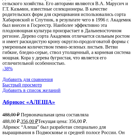
сельского хозяйства. Его авторами являются В.А. Марусич и
Г.Т. Казьмин, известные селекционеры. В качестве
родительских форм для скрещивания использовались сорта
Хабаровский и Спутник, в результате чего в 1996 г. Академик
был внесен в Госреестр. Наиболее эффективно эта
плодоовощная культура произрастает в Дальневосточном
регионе. Дерево сорта Академик отличается сильным ростом
и имеет раскидистую крону округло-продолговатой формы с
умеренным количеством темно-зеленых листьев. Ветви
гибкие, бледно-серые, ствол утолщенный, а корневая система
мощная. Кора у дерева бугристая, что является его
отличительной особенностью.
-38%
Добавить для сравнения
Быстрый просмотр
Добавить в список желаний
Абрикос «АЛЕША»
488,00
₽
Первоначальная цена составляла
488,00 ₽.
356,00
₽
Текущая цена: 356,00 ₽.
Абрикос “Алеша” был разработан специально для
выращивания в Подмосковье и средней полосе России. Он