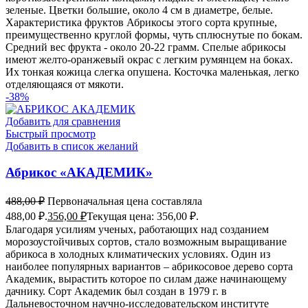
зеленые. Цветки большие, около 4 см в диаметре, белые.
Характеристика фруктов Абрикосы этого сорта крупные,
преимущественно круглой формы, чуть сплюснутые по бокам.
Средний вес фрукта - около 20-22 грамм. Спелые абрикосы
имеют желто-оранжевый окрас с легким румянцем на боках.
Их тонкая кожица слегка опушена. Косточка маленькая, легко
отделяющаяся от мякоти.
-38%
Добавить для сравнения
Быстрый просмотр
Добавить в список желаний
Абрикос «АКАДЕМИК»
488,00
₽
Первоначальная цена составляла
488,00 ₽.
356,00
₽
Текущая цена: 356,00 ₽.
Благодаря усилиям ученых, работающих над созданием
морозоустойчивых сортов, стало возможным выращивание
абрикоса в холодных климатических условиях. Один из
наиболее популярных вариантов – абрикосовое дерево сорта
Академик, вырастить которое по силам даже начинающему
дачнику. Сорт Академик был создан в 1979 г. в
Дальневосточном научно-исследовательском институте