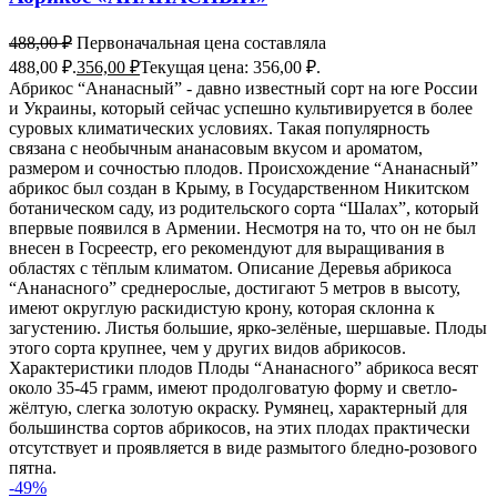
488,00
₽
Первоначальная цена составляла
488,00 ₽.
356,00
₽
Текущая цена: 356,00 ₽.
Абрикос “Ананасный” - давно известный сорт на юге России
и Украины, который сейчас успешно культивируется в более
суровых климатических условиях. Такая популярность
связана с необычным ананасовым вкусом и ароматом,
размером и сочностью плодов. Происхождение “Ананасный”
абрикос был создан в Крыму, в Государственном Никитском
ботаническом саду, из родительского сорта “Шалах”, который
впервые появился в Армении. Несмотря на то, что он не был
внесен в Госреестр, его рекомендуют для выращивания в
областях с тёплым климатом. Описание Деревья абрикоса
“Ананасного” среднерослые, достигают 5 метров в высоту,
имеют округлую раскидистую крону, которая склонна к
загустению. Листья большие, ярко-зелёные, шершавые. Плоды
этого сорта крупнее, чем у других видов абрикосов.
Характеристики плодов Плоды “Ананасного” абрикоса весят
около 35-45 грамм, имеют продолговатую форму и светло-
жёлтую, слегка золотую окраску. Румянец, характерный для
большинства сортов абрикосов, на этих плодах практически
отсутствует и проявляется в виде размытого бледно-розового
пятна.
-49%