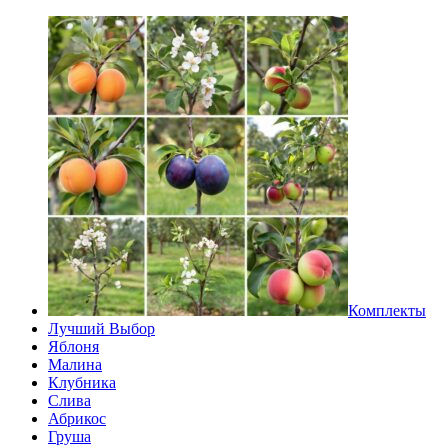
Комплекты
Лучший Выбор
Яблоня
Малина
Клубника
Слива
Абрикос
Груша