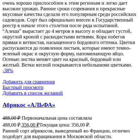
очень хорошо приспособлен к этим регионам и легко дает
высокие урожаи. Ранние сроки созревания и прекрасные
вкусовые качества сделали его популярным среди российских
садоводов. Сорт был официально внесен в Государственный
реестр в начале этого столетия после ряда испытаний.
“Алеша” вырастает до 4 метров в высоту и обладает густой,
округлой кроной с раскидистыми ветвями. Кора побегов
прямая и ветвистая, насыщенного бордового оттенка. Цветки
распускаются до появления листьев, которые имеют темно-
зеленый окрас и округлую форму, напоминающую яйцо.
Осенью листва меняет цвет на красный, бордовый или
желтый. Ветки весной покрываются небольшими цветками.
-38%
Добавить для сравнения
Быстрый просмотр
Добавить в список желаний
Абрикос «АЛЬФА»
488,00
₽
Первоначальная цена составляла
488,00 ₽.
356,00
₽
Текущая цена: 356,00 ₽.
Ранний сорт абрикосов, выведенный во Франции, отлично
подойдет для выращивания в Московской области.