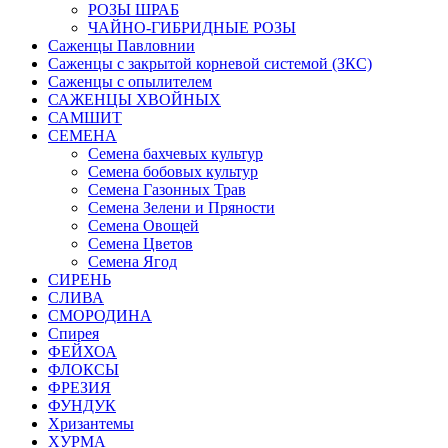
РОЗЫ ШРАБ
ЧАЙНО-ГИБРИДНЫЕ РОЗЫ
Саженцы Павловнии
Саженцы с закрытой корневой системой (ЗКС)
Саженцы с опылителем
САЖЕНЦЫ ХВОЙНЫХ
САМШИТ
СЕМЕНА
Семена бахчевых культур
Семена бобовых культур
Семена Газонных Трав
Семена Зелени и Пряности
Семена Овощей
Семена Цветов
Семена Ягод
СИРЕНЬ
СЛИВА
СМОРОДИНА
Спирея
ФЕЙХОА
ФЛОКСЫ
ФРЕЗИЯ
ФУНДУК
Хризантемы
ХУРМА