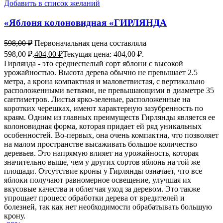
Добавить в список желаний
«Яблоня колоновидная «ГИРЛЯНДА
598,00
₽
Первоначальная цена составляла
598,00 ₽.
404,00
₽
Текущая цена: 404,00 ₽.
Гирлянда - это среднеспелый сорт яблони с высокой
урожайностью. Высота дерева обычно не превышает 2.5
метра, а крона компактная и маловетвистая, с вертикально
расположенными ветвями, не превышающими в диаметре 35
сантиметров. Листья ярко-зеленые, расположенные на
коротких черешках, имеют характерную зазубренность по
краям. Одним из главных преимуществ Гирлянды является ее
колоновидная форма, которая придает ей ряд уникальных
особенностей. Во-первых, она очень компактна, что позволяет
на малом пространстве высаживать большое количество
деревьев. Это напрямую влияет на урожайность, которая
значительно выше, чем у других сортов яблонь на той же
площади. Отсутствие кроны у Гирлянды означает, что все
яблоки получают равномерное освещение, улучшая их
вкусовые качества и облегчая уход за деревом. Это также
упрощает процесс обработки дерева от вредителей и
болезней, так как нет необходимости обрабатывать большую
крону.