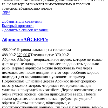
га. "Авиатор" отличается зимостойкостью и хорошей
транспортабельностью плодов.
-35%
Добавить для сравнения
Быстрый просмотр
Добавить в список желаний
Абрикос «АЙСБЕРГ»
488,00
₽
Первоначальная цена составляла
488,00 ₽.
370,00
₽
Текущая цена: 370,00 ₽.
Абрикос Айсберг - неприхотливое дерево, которое не только
дает вкусные плоды, но и начинает плодоносить довольно
рано. Первые абрикосы можно попробовать уже через
несколько лет после посадки, и этот сорт особенно хорошо
подходит для выращивания в условиях, например,
Подмосковья. Описание дерева Абрикос имеет среднюю
высоту, около 3 метров, что делает его идеальным для
маленьких приусадебных хозяйств. Дерево компактное, с не
очень густой кроной, слегка приподнятой вверх. Побеги
темно-красные, сильноветвистые, требуют регулярной
обрезки. Листья широкие, яйцевидные, с
короткозаострёнными концами, гладкие и блестящие, темно-