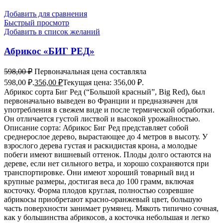
Добавить для сравнения
Быстрый просмотр
Добавить в список желаний
Абрикос «БИГ РЕД»
598,00
₽
Первоначальная цена составляла
598,00 ₽.
356,00
₽
Текущая цена: 356,00 ₽.
Абрикос сорта Биг Ред (“Большой красный”, Big Red), был
первоначально выведен во Франции и предназначен для
употребления в свежем виде и после термической обработки.
Он отличается густой листвой и высокой урожайностью.
Описание сорта: Абрикос Биг Ред представляет собой
среднерослое дерево, вырастающее до 4 метров в высоту. У
взрослого дерева густая и раскидистая крона, а молодые
побеги имеют вишневый оттенок. Плоды долго остаются на
дереве, если нет сильного ветра, и хорошо сохраняются при
транспортировке. Они имеют хороший товарный вид и
крупные размеры, достигая веса до 100 грамм, включая
косточку. Форма плодов круглая, полностью созревшие
абрикосы приобретают красно-оранжевый цвет, большую
часть поверхности занимает румянец. Мякоть типично сочная,
как у большинства абрикосов, а косточка небольшая и легко