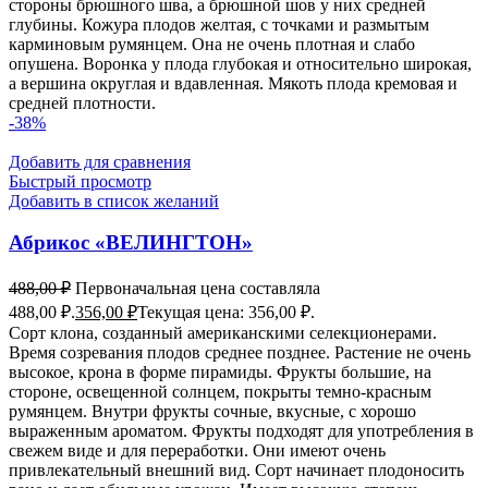
стороны брюшного шва, а брюшной шов у них средней
глубины. Кожура плодов желтая, с точками и размытым
карминовым румянцем. Она не очень плотная и слабо
опушена. Воронка у плода глубокая и относительно широкая,
а вершина округлая и вдавленная. Мякоть плода кремовая и
средней плотности.
-38%
Добавить для сравнения
Быстрый просмотр
Добавить в список желаний
Абрикос «ВЕЛИНГТОН»
488,00
₽
Первоначальная цена составляла
488,00 ₽.
356,00
₽
Текущая цена: 356,00 ₽.
Сорт клона, созданный американскими селекционерами.
Время созревания плодов среднее позднее. Растение не очень
высокое, крона в форме пирамиды. Фрукты большие, на
стороне, освещенной солнцем, покрыты темно-красным
румянцем. Внутри фрукты сочные, вкусные, с хорошо
выраженным ароматом. Фрукты подходят для употребления в
свежем виде и для переработки. Они имеют очень
привлекательный внешний вид. Сорт начинает плодоносить