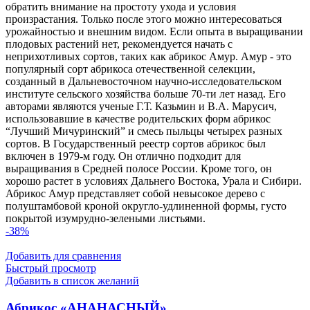
обратить внимание на простоту ухода и условия
произрастания. Только после этого можно интересоваться
урожайностью и внешним видом. Если опыта в выращивании
плодовых растений нет, рекомендуется начать с
неприхотливых сортов, таких как абрикос Амур. Амур - это
популярный сорт абрикоса отечественной селекции,
созданный в Дальневосточном научно-исследовательском
институте сельского хозяйства больше 70-ти лет назад. Его
авторами являются ученые Г.Т. Казьмин и В.А. Марусич,
использовавшие в качестве родительских форм абрикос
“Лучший Мичуринский” и смесь пыльцы четырех разных
сортов. В Государственный реестр сортов абрикос был
включен в 1979-м году. Он отлично подходит для
выращивания в Средней полосе России. Кроме того, он
хорошо растет в условиях Дальнего Востока, Урала и Сибири.
Абрикос Амур представляет собой невысокое дерево с
полуштамбовой кроной округло-удлиненной формы, густо
покрытой изумрудно-зелеными листьями.
-38%
Добавить для сравнения
Быстрый просмотр
Добавить в список желаний
Абрикос «АНАНАСНЫЙ»