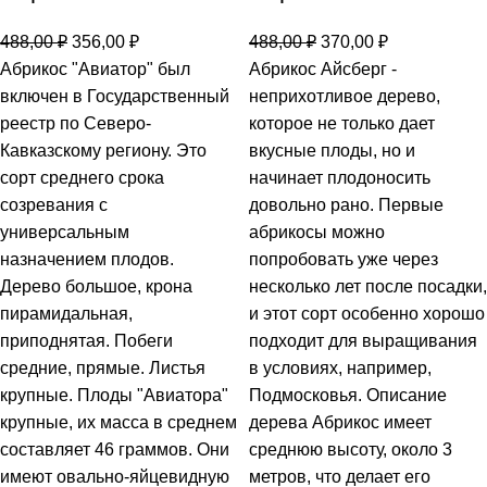
488,00
₽
356,00
₽
488,00
₽
370,00
₽
Абрикос "Авиатор" был
Абрикос Айсберг -
включен в Государственный
неприхотливое дерево,
реестр по Северо-
которое не только дает
Кавказскому региону. Это
вкусные плоды, но и
сорт среднего срока
начинает плодоносить
созревания с
довольно рано. Первые
универсальным
абрикосы можно
назначением плодов.
попробовать уже через
Дерево большое, крона
несколько лет после посадки,
пирамидальная,
и этот сорт особенно хорошо
приподнятая. Побеги
подходит для выращивания
средние, прямые. Листья
в условиях, например,
крупные. Плоды "Авиатора"
Подмосковья. Описание
крупные, их масса в среднем
дерева Абрикос имеет
составляет 46 граммов. Они
среднюю высоту, около 3
имеют овально-яйцевидную
метров, что делает его