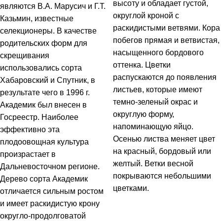
высоту и обладает густой,
являются В.А. Марусич и Г.Т.
округлой кроной с
Казьмин, известные
раскидистыми ветвями. Кора
селекционеры. В качестве
побегов прямая и ветвистая,
родительских форм для
насыщенного бордового
скрещивания
оттенка. Цветки
использовались сорта
распускаются до появления
Хабаровский и Спутник, в
листьев, которые имеют
результате чего в 1996 г.
темно-зеленый окрас и
Академик был внесен в
округлую форму,
Госреестр. Наиболее
напоминающую яйцо.
эффективно эта
Осенью листва меняет цвет
плодоовощная культура
на красный, бордовый или
произрастает в
желтый. Ветки весной
Дальневосточном регионе.
покрываются небольшими
Дерево сорта Академик
цветками.
отличается сильным ростом
и имеет раскидистую крону
округло-продолговатой