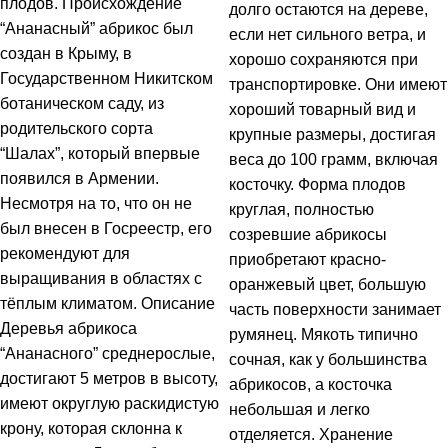
плодов. Происхождение
долго остаются на дереве,
“Ананасный” абрикос был
если нет сильного ветра, и
создан в Крыму, в
хорошо сохраняются при
Государственном Никитском
транспортировке. Они имеют
ботаническом саду, из
хороший товарный вид и
родительского сорта
крупные размеры, достигая
“Шалах”, который впервые
веса до 100 грамм, включая
появился в Армении.
косточку. Форма плодов
Несмотря на то, что он не
круглая, полностью
был внесен в Госреестр, его
созревшие абрикосы
рекомендуют для
приобретают красно-
выращивания в областях с
оранжевый цвет, большую
тёплым климатом. Описание
часть поверхности занимает
Деревья абрикоса
румянец. Мякоть типично
“Ананасного” среднерослые,
сочная, как у большинства
достигают 5 метров в высоту,
абрикосов, а косточка
имеют округлую раскидистую
небольшая и легко
крону, которая склонна к
отделяется. Хранение