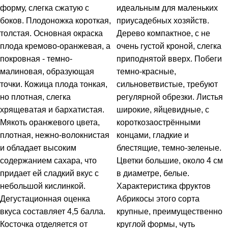
форму, слегка сжатую с
идеальным для маленьких
боков. Плодоножка короткая,
приусадебных хозяйств.
толстая. Основная окраска
Дерево компактное, с не
плода кремово-оранжевая, а
очень густой кроной, слегка
покровная - темно-
приподнятой вверх. Побеги
малиновая, образующая
темно-красные,
точки. Кожица плода тонкая,
сильноветвистые, требуют
но плотная, слегка
регулярной обрезки. Листья
хрящеватая и бархатистая.
широкие, яйцевидные, с
Мякоть оранжевого цвета,
короткозаострёнными
плотная, нежно-волокнистая
концами, гладкие и
и обладает высоким
блестящие, темно-зеленые.
содержанием сахара, что
Цветки большие, около 4 см
придает ей сладкий вкус с
в диаметре, белые.
небольшой кислинкой.
Характеристика фруктов
Дегустационная оценка
Абрикосы этого сорта
вкуса составляет 4,5 балла.
крупные, преимущественно
Косточка отделяется от
круглой формы, чуть