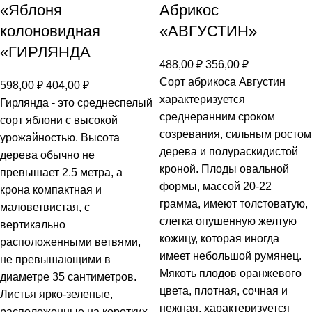
«Яблоня
Абрикос
колоновидная
«АВГУСТИН»
«ГИРЛЯНДА
488,00
₽
356,00
₽
Сорт абрикоса Августин
598,00
₽
404,00
₽
характеризуется
Гирлянда - это среднеспелый
среднеранним сроком
сорт яблони с высокой
созревания, сильным ростом
урожайностью. Высота
дерева и полураскидистой
дерева обычно не
кроной. Плоды овальной
превышает 2.5 метра, а
формы, массой 20-22
крона компактная и
грамма, имеют толстоватую,
маловетвистая, с
слегка опушенную желтую
вертикально
кожицу, которая иногда
расположенными ветвями,
имеет небольшой румянец.
не превышающими в
Мякоть плодов оранжевого
диаметре 35 сантиметров.
цвета, плотная, сочная и
Листья ярко-зеленые,
нежная, характеризуется
расположенные на коротких