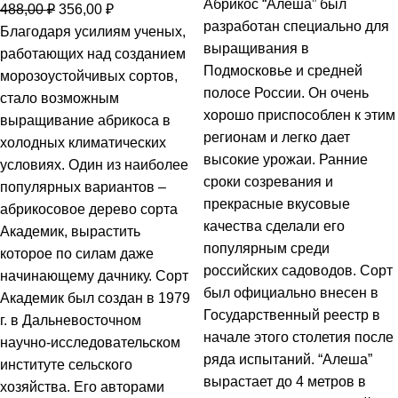
Абрикос “Алеша” был
488,00
₽
356,00
₽
разработан специально для
Благодаря усилиям ученых,
выращивания в
работающих над созданием
Подмосковье и средней
морозоустойчивых сортов,
полосе России. Он очень
стало возможным
хорошо приспособлен к этим
выращивание абрикоса в
регионам и легко дает
холодных климатических
высокие урожаи. Ранние
условиях. Один из наиболее
сроки созревания и
популярных вариантов –
прекрасные вкусовые
абрикосовое дерево сорта
качества сделали его
Академик, вырастить
популярным среди
которое по силам даже
российских садоводов. Сорт
начинающему дачнику. Сорт
был официально внесен в
Академик был создан в 1979
Государственный реестр в
г. в Дальневосточном
начале этого столетия после
научно-исследовательском
ряда испытаний. “Алеша”
институте сельского
вырастает до 4 метров в
хозяйства. Его авторами