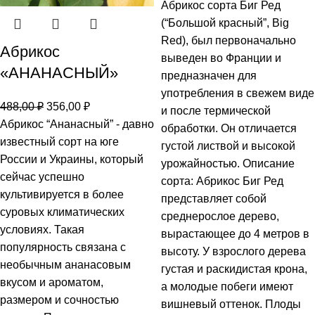
Абрикос сорта Биг Ред
(“Большой красный”, Big
Red), был первоначально
Абрикос
выведен во Франции и
«АНАНАСНЫЙ»
предназначен для
употребления в свежем виде
488,00
₽
356,00
₽
и после термической
Абрикос “Ананасный” - давно
обработки. Он отличается
известный сорт на юге
густой листвой и высокой
России и Украины, который
урожайностью. Описание
сейчас успешно
сорта: Абрикос Биг Ред
культивируется в более
представляет собой
суровых климатических
среднерослое дерево,
условиях. Такая
вырастающее до 4 метров в
популярность связана с
высоту. У взрослого дерева
необычным ананасовым
густая и раскидистая крона,
вкусом и ароматом,
а молодые побеги имеют
размером и сочностью
вишневый оттенок. Плоды