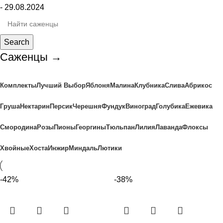
- 29.08.2024
Search
Саженцы →
Комплекты
Лучший Выбор
Яблоня
Малина
Клубника
Слива
Абрикос
Груша
Нектарин
Персик
Черешня
Фундук
Виноград
Голубика
Ежевика
Смородина
Розы
Пионы
Георгины
Тюльпан
Лилия
Лаванда
Флоксы
Хвойные
Хоста
Инжир
Миндаль
Лютики
-42%
-38%