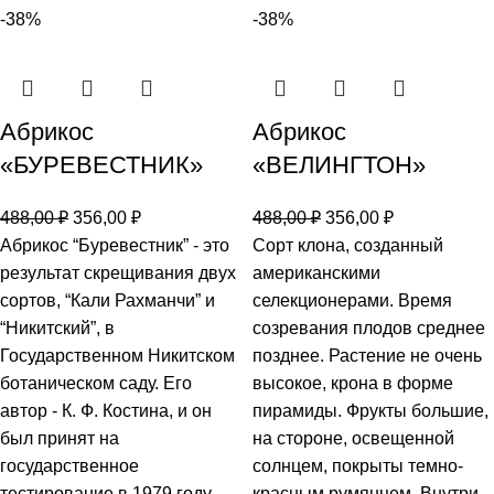
-38%
-38%
Абрикос
Абрикос
«БУРЕВЕСТНИК»
«ВЕЛИНГТОН»
488,00
₽
356,00
₽
488,00
₽
356,00
₽
Абрикос “Буревестник” - это
Сорт клона, созданный
результат скрещивания двух
американскими
сортов, “Кали Рахманчи” и
селекционерами. Время
“Никитский”, в
созревания плодов среднее
Государственном Никитском
позднее. Растение не очень
ботаническом саду. Его
высокое, крона в форме
автор - К. Ф. Костина, и он
пирамиды. Фрукты большие,
был принят на
на стороне, освещенной
государственное
солнцем, покрыты темно-
тестирование в 1979 году.
красным румянцем. Внутри