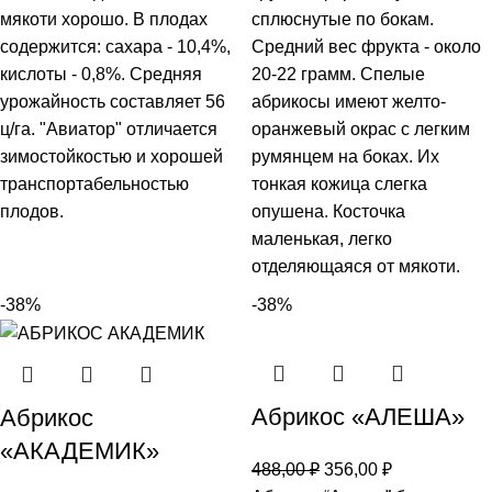
мякоти хорошо. В плодах
сплюснутые по бокам.
содержится: сахара - 10,4%,
Средний вес фрукта - около
кислоты - 0,8%. Средняя
20-22 грамм. Спелые
урожайность составляет 56
абрикосы имеют желто-
ц/га. "Авиатор" отличается
оранжевый окрас с легким
зимостойкостью и хорошей
румянцем на боках. Их
транспортабельностью
тонкая кожица слегка
плодов.
опушена. Косточка
маленькая, легко
отделяющаяся от мякоти.
-38%
-38%
Абрикос «АЛЕША»
Абрикос
«АКАДЕМИК»
488,00
₽
356,00
₽