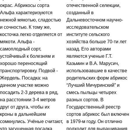
окрас. Абрикосы сорта
отечественной селекции,
Альфа характеризуются
созданный в
нежной мякотью, сладостью
Дальневосточном научно-
и сочностью. К тому же,
исследовательском
косточка легко отделяется от
институте сельского
мякоти. Альфа -
хозяйства больше 70-ти лет
самоплодный сорт,
назад. Его авторами
устойчивый к болезням и
являются ученые Г.Т.
хорошо переносящий
Казьмин и В.А. Марусич,
транспортировку. Подвой -
использовавшие в качестве
Жердель. Посадка: на
родительских форм абрикос
дачном участке можно
“Лучший Мичуринский” и
посадить 2-3 дерева в ряд,
смесь пыльцы четырех
на расстоянии 3-4 метров
разных сортов. В
друг от друга, чтобы их
Государственный реестр
кроны в дальнейшем
сортов абрикос был включен
сомкнулись. Учёные считают,
в 1979-м году. Он отлично
что загущенная посадка
подходит для выращивания