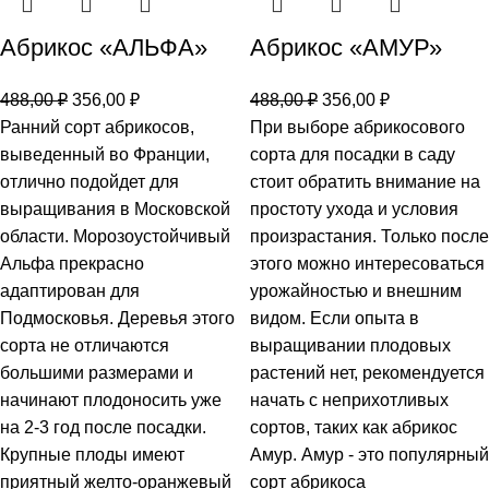
Абрикос «АЛЬФА»
Абрикос «АМУР»
488,00
₽
356,00
₽
488,00
₽
356,00
₽
Ранний сорт абрикосов,
При выборе абрикосового
выведенный во Франции,
сорта для посадки в саду
отлично подойдет для
стоит обратить внимание на
выращивания в Московской
простоту ухода и условия
области. Морозоустойчивый
произрастания. Только после
Альфа прекрасно
этого можно интересоваться
адаптирован для
урожайностью и внешним
Подмосковья. Деревья этого
видом. Если опыта в
сорта не отличаются
выращивании плодовых
большими размерами и
растений нет, рекомендуется
начинают плодоносить уже
начать с неприхотливых
на 2-3 год после посадки.
сортов, таких как абрикос
Крупные плоды имеют
Амур. Амур - это популярный
приятный желто-оранжевый
сорт абрикоса