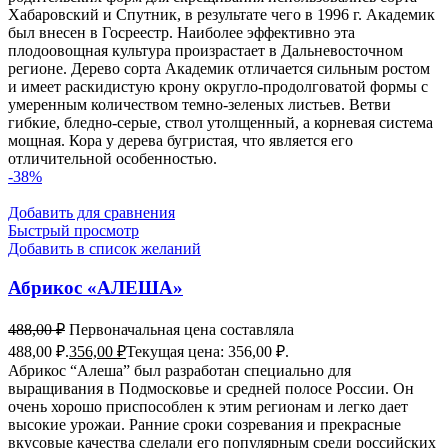
Хабаровский и Спутник, в результате чего в 1996 г. Академик
был внесен в Госреестр. Наиболее эффективно эта
плодоовощная культура произрастает в Дальневосточном
регионе. Дерево сорта Академик отличается сильным ростом
и имеет раскидистую крону округло-продолговатой формы с
умеренным количеством темно-зеленых листьев. Ветви
гибкие, бледно-серые, ствол утолщенный, а корневая система
мощная. Кора у дерева бугристая, что является его
отличительной особенностью.
-38%
Добавить для сравнения
Быстрый просмотр
Добавить в список желаний
Абрикос «АЛЕША»
488,00
₽
Первоначальная цена составляла
488,00 ₽.
356,00
₽
Текущая цена: 356,00 ₽.
Абрикос “Алеша” был разработан специально для
выращивания в Подмосковье и средней полосе России. Он
очень хорошо приспособлен к этим регионам и легко дает
высокие урожаи. Ранние сроки созревания и прекрасные
вкусовые качества сделали его популярным среди российских