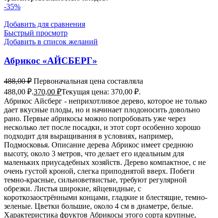
-35%
Добавить для сравнения
Быстрый просмотр
Добавить в список желаний
Абрикос «АЙСБЕРГ»
488,00
₽
Первоначальная цена составляла
488,00 ₽.
370,00
₽
Текущая цена: 370,00 ₽.
Абрикос Айсберг - неприхотливое дерево, которое не только
дает вкусные плоды, но и начинает плодоносить довольно
рано. Первые абрикосы можно попробовать уже через
несколько лет после посадки, и этот сорт особенно хорошо
подходит для выращивания в условиях, например,
Подмосковья. Описание дерева Абрикос имеет среднюю
высоту, около 3 метров, что делает его идеальным для
маленьких приусадебных хозяйств. Дерево компактное, с не
очень густой кроной, слегка приподнятой вверх. Побеги
темно-красные, сильноветвистые, требуют регулярной
обрезки. Листья широкие, яйцевидные, с
короткозаострёнными концами, гладкие и блестящие, темно-
зеленые. Цветки большие, около 4 см в диаметре, белые.
Характеристика фруктов Абрикосы этого сорта крупные,