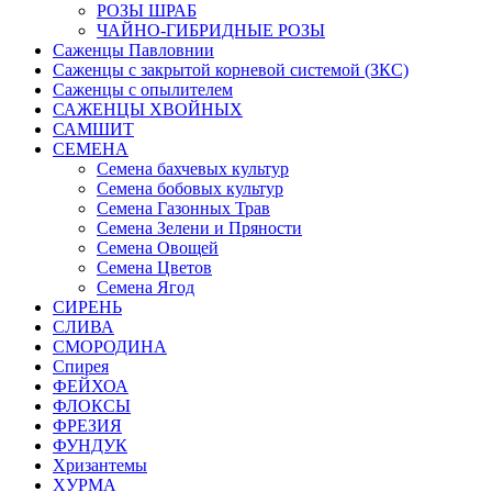
РОЗЫ ШРАБ
ЧАЙНО-ГИБРИДНЫЕ РОЗЫ
Саженцы Павловнии
Саженцы с закрытой корневой системой (ЗКС)
Саженцы с опылителем
САЖЕНЦЫ ХВОЙНЫХ
САМШИТ
СЕМЕНА
Семена бахчевых культур
Семена бобовых культур
Семена Газонных Трав
Семена Зелени и Пряности
Семена Овощей
Семена Цветов
Семена Ягод
СИРЕНЬ
СЛИВА
СМОРОДИНА
Спирея
ФЕЙХОА
ФЛОКСЫ
ФРЕЗИЯ
ФУНДУК
Хризантемы
ХУРМА