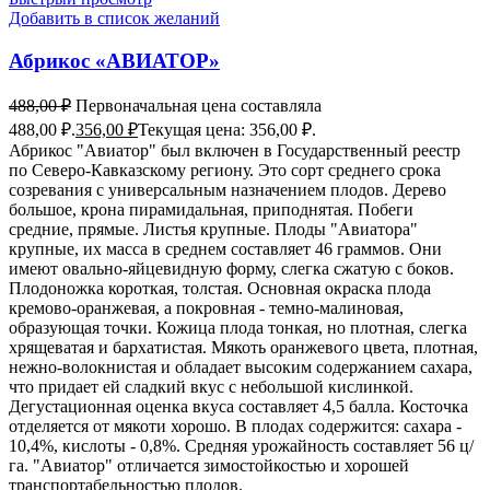
Добавить в список желаний
Абрикос «АВИАТОР»
488,00
₽
Первоначальная цена составляла
488,00 ₽.
356,00
₽
Текущая цена: 356,00 ₽.
Абрикос "Авиатор" был включен в Государственный реестр
по Северо-Кавказскому региону. Это сорт среднего срока
созревания с универсальным назначением плодов. Дерево
большое, крона пирамидальная, приподнятая. Побеги
средние, прямые. Листья крупные. Плоды "Авиатора"
крупные, их масса в среднем составляет 46 граммов. Они
имеют овально-яйцевидную форму, слегка сжатую с боков.
Плодоножка короткая, толстая. Основная окраска плода
кремово-оранжевая, а покровная - темно-малиновая,
образующая точки. Кожица плода тонкая, но плотная, слегка
хрящеватая и бархатистая. Мякоть оранжевого цвета, плотная,
нежно-волокнистая и обладает высоким содержанием сахара,
что придает ей сладкий вкус с небольшой кислинкой.
Дегустационная оценка вкуса составляет 4,5 балла. Косточка
отделяется от мякоти хорошо. В плодах содержится: сахара -
10,4%, кислоты - 0,8%. Средняя урожайность составляет 56 ц/
га. "Авиатор" отличается зимостойкостью и хорошей
транспортабельностью плодов.