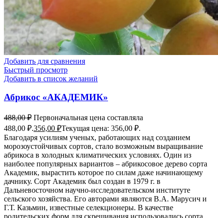
Добавить для сравнения
Быстрый просмотр
Добавить в список желаний
Абрикос «АКАДЕМИК»
488,00
₽
Первоначальная цена составляла
488,00 ₽.
356,00
₽
Текущая цена: 356,00 ₽.
Благодаря усилиям ученых, работающих над созданием
морозоустойчивых сортов, стало возможным выращивание
абрикоса в холодных климатических условиях. Один из
наиболее популярных вариантов – абрикосовое дерево сорта
Академик, вырастить которое по силам даже начинающему
дачнику. Сорт Академик был создан в 1979 г. в
Дальневосточном научно-исследовательском институте
сельского хозяйства. Его авторами являются В.А. Марусич и
Г.Т. Казьмин, известные селекционеры. В качестве
родительских форм для скрещивания использовались сорта