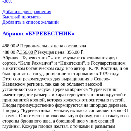
-38%
Добавить для сравнения
Быстрый просмотр
Добавить в список желаний
Абрикос «БУРЕВЕСТНИК»
488,00
₽
Первоначальная цена составляла
488,00 ₽.
356,00
₽
Текущая цена: 356,00 ₽.
Абрикос “Буревестник” - это результат скрещивания двух
сортов, “Кали Рахманчи” и “Никитский”, в Государственном
Никитском ботаническом саду. Его автор - К. Ф. Костина, и он
был принят на государственное тестирование в 1979 году.
Этот сорт рекомендуется для выращивания в Северо-
Кавказском регионе, так как он обладает высокой
устойчивостью к засухе. Деревья абрикоса “Буревестник”
имеют средние размеры и характеризуются плоскоокруглой и
приподнятой кроной, которая является относительно густой.
Плоды преимущественно формируются на шпорцах деревьев.
Плоды у “Буревестника” мелкие, их масса составляет около 31
грамма. Они имеют широкоовальную форму, слегка сжатую со
стороны брюшного шва, а брюшной шов у них средней
глубины. Кожура плодов желтая, с точками и размытым