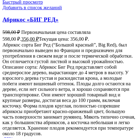
Быстрый просмотр
Добавить в список желаний
Абрикос «БИГ РЕД»
598,00
₽
Первоначальная цена составляла
598,00 ₽.
356,00
₽
Текущая цена: 356,00 ₽.
Абрикос сорта Биг Ред (“Большой красный”, Big Red), был
первоначально выведен во Франции и предназначен для
употребления в свежем виде и после термической обработки.
Он отличается густой листвой и высокой урожайностью.
Описание сорта: Абрикос Биг Ред представляет собой
среднерослое дерево, вырастающее до 4 метров в высоту. У
взрослого дерева густая и раскидистая крона, а молодые
побеги имеют вишневый оттенок. Плоды долго остаются на
дереве, если нет сильного ветра, и хорошо сохраняются при
транспортировке. Они имеют хороший товарный вид и
крупные размеры, достигая веса до 100 грамм, включая
косточку. Форма плодов круглая, полностью созревшие
абрикосы приобретают красно-оранжевый цвет, большую
часть поверхности занимает румянец. Мякоть типично сочная,
как у большинства абрикосов, а косточка небольшая и легко
отделяется. Хранение плодов рекомендуется при температуре
около 18 градусов.