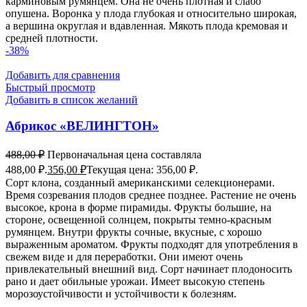
карминовым румянцем. Она не очень плотная и слабо
опушена. Воронка у плода глубокая и относительно широкая,
а вершина округлая и вдавленная. Мякоть плода кремовая и
средней плотности.
-38%
Добавить для сравнения
Быстрый просмотр
Добавить в список желаний
Абрикос «ВЕЛИНГТОН»
488,00
₽
Первоначальная цена составляла
488,00 ₽.
356,00
₽
Текущая цена: 356,00 ₽.
Сорт клона, созданный американскими селекционерами.
Время созревания плодов среднее позднее. Растение не очень
высокое, крона в форме пирамиды. Фрукты большие, на
стороне, освещенной солнцем, покрыты темно-красным
румянцем. Внутри фрукты сочные, вкусные, с хорошо
выраженным ароматом. Фрукты подходят для употребления в
свежем виде и для переработки. Они имеют очень
привлекательный внешний вид. Сорт начинает плодоносить
рано и дает обильные урожаи. Имеет высокую степень
морозоустойчивости и устойчивости к болезням.