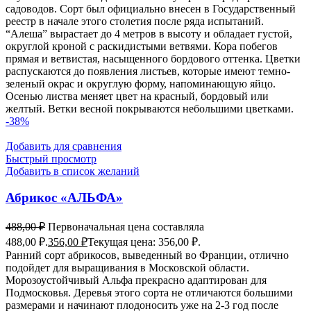
садоводов. Сорт был официально внесен в Государственный
реестр в начале этого столетия после ряда испытаний.
“Алеша” вырастает до 4 метров в высоту и обладает густой,
округлой кроной с раскидистыми ветвями. Кора побегов
прямая и ветвистая, насыщенного бордового оттенка. Цветки
распускаются до появления листьев, которые имеют темно-
зеленый окрас и округлую форму, напоминающую яйцо.
Осенью листва меняет цвет на красный, бордовый или
желтый. Ветки весной покрываются небольшими цветками.
-38%
Добавить для сравнения
Быстрый просмотр
Добавить в список желаний
Абрикос «АЛЬФА»
488,00
₽
Первоначальная цена составляла
488,00 ₽.
356,00
₽
Текущая цена: 356,00 ₽.
Ранний сорт абрикосов, выведенный во Франции, отлично
подойдет для выращивания в Московской области.
Морозоустойчивый Альфа прекрасно адаптирован для
Подмосковья. Деревья этого сорта не отличаются большими
размерами и начинают плодоносить уже на 2-3 год после