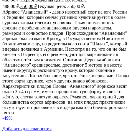
488,00 ₽.
356,00
₽
Текущая цена: 356,00 ₽.
Абрикос “Ананасный” - давно известный сорт на юге России
и Украины, который сейчас успешно культивируется в более
суровых климатических условиях. Такая популярность
связана с необычным ананасовым вкусом и ароматом,
размером и сочностью плодов. Происхождение “Ананасный”
абрикос был создан в Крыму, в Государственном Никитском
ботаническом саду, из родительского сорта “Шалах”, который
впервые появился в Армении. Несмотря на то, что он не был
внесен в Госреестр, его рекомендуют для выращивания в
областях с тёплым климатом. Описание Деревья абрикоса
“Ананасного” среднерослые, достигают 5 метров в высоту,
имеют округлую раскидистую крону, которая склонна к
загустению. Листья большие, ярко-зелёные, шершавые. Плоды
этого сорта крупнее, чем у других видов абрикосов.
Характеристики плодов Плоды “Ананасного” абрикоса весят
около 35-45 грамм, имеют продолговатую форму и светло-
жёлтую, слегка золотую окраску. Румянец, характерный для
большинства сортов абрикосов, на этих плодах практически
отсутствует и проявляется в виде размытого бледно-розового
пятна.
-49%
Добавить для сравнения