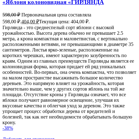
«Яблоня колоновидная «ГИРЛЯНДА
598,00
₽
Первоначальная цена составляла
598,00 ₽.
404,00
₽
Текущая цена: 404,00 ₽.
Гирлянда - это среднеспелый сорт яблони с высокой
урожайностью. Высота дерева обычно не превышает 2.5
метра, а крона компактная и маловетвистая, с вертикально
расположенными ветвями, не превышающими в диаметре 35
сантиметров. Листья ярко-зеленые, расположенные на
коротких черешках, имеют характерную зазубренность по
краям. Одним из главных преимуществ Гирлянды является ее
колоновидная форма, которая придает ей ряд уникальных
особенностей. Во-первых, она очень компактна, что позволяет
на малом пространстве высаживать большое количество
деревьев. Это напрямую влияет на урожайность, которая
значительно выше, чем у других сортов яблонь на той же
площади. Отсутствие кроны у Гирлянды означает, что все
яблоки получают равномерное освещение, улучшая их
вкусовые качества и облегчая уход за деревом. Это также
упрощает процесс обработки дерева от вредителей и
болезней, так как нет необходимости обрабатывать большую
крону.
-38%