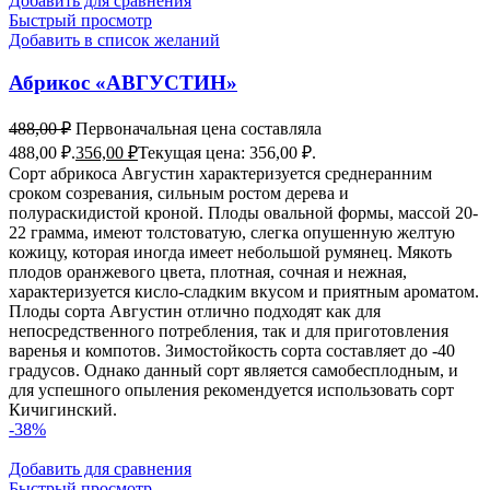
Добавить для сравнения
Быстрый просмотр
Добавить в список желаний
Абрикос «АВГУСТИН»
488,00
₽
Первоначальная цена составляла
488,00 ₽.
356,00
₽
Текущая цена: 356,00 ₽.
Сорт абрикоса Августин характеризуется среднеранним
сроком созревания, сильным ростом дерева и
полураскидистой кроной. Плоды овальной формы, массой 20-
22 грамма, имеют толстоватую, слегка опушенную желтую
кожицу, которая иногда имеет небольшой румянец. Мякоть
плодов оранжевого цвета, плотная, сочная и нежная,
характеризуется кисло-сладким вкусом и приятным ароматом.
Плоды сорта Августин отлично подходят как для
непосредственного потребления, так и для приготовления
варенья и компотов. Зимостойкость сорта составляет до -40
градусов. Однако данный сорт является самобесплодным, и
для успешного опыления рекомендуется использовать сорт
Кичигинский.
-38%
Добавить для сравнения
Быстрый просмотр