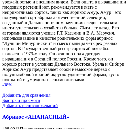
урожайностью и внешним видом. Если опыта в выращивании
плодовых растений нет, рекомендуется начать с
неприхотливых сортов, таких как абрикос Амур. Амур - это
популярный сорт абрикоса отечественной селекции,
созданный в Дальневосточном научно-исследовательском
институте сельского хозяйства больше 70-ти лет назад. Его
авторами являются ученые Г.Т. Казьмин и В.А. Марусич,
использовавшие в качестве родительских форм абрикос
“Лучший Мичуринский” и смесь пыльцы четырех разных
сортов. В Государственный реестр сортов абрикос был
включен в 1979-м году. Он отлично подходит для
выращивания в Средней полосе России. Кроме того, он
хорошо растет в условиях Дальнего Востока, Урала и Сибири.
Абрикос Амур представляет собой невысокое дерево с
полуштамбовой кроной округло-удлиненной формы, густо
покрытой изумрудно-зелеными листьями.
-38%
Добавить для сравнения
Быстрый просмотр
Добавить в список желаний
Абрикос «АНАНАСНЫЙ»
488,00
₽
Первоначальная цена составляла