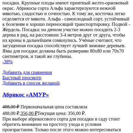
посадки. Крупные плоды имеют приятный желто-оранжевый
окрас. Абрикосы сорта Альфа характеризуются нежной
мякотью, сладостью и сочностью. К тому же, косточка легко
отделяется от мякоти. Альфа - самоплодный сорт, устойчивый
к болезням и хорошо переносящий транспортировку. Подвой -
Жердель. Посадка: на дачном участке можно посадить 2-3
дерева в ряд, на расстоянии 3-4 метров друг от друга, чтобы
их кроны в дальнейшем сомкнулись. Учёные считают, что
загущенная посадка способствует лучшей зимовке деревьев.
Ямы для посадки должны быть размерами 80x80 или 70x70
сантиметров, и такой же глубины.
-38%
Добавить для сравнения
Быстрый просмотр
Добавить в список желаний
Абрикос «АМУР»
488,00
₽
Первоначальная цена составляла
488,00 ₽.
356,00
₽
Текущая цена: 356,00 ₽.
При выборе абрикосового сорта для посадки в саду стоит
обратить внимание на простоту ухода и условия
произрастания. Только после этого можно интересоваться