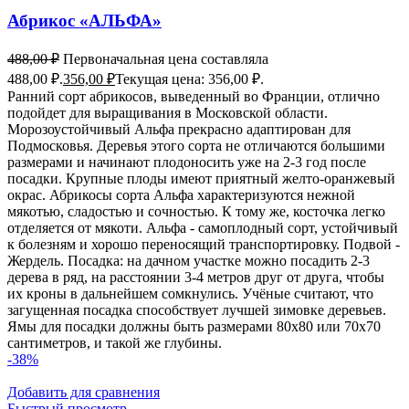
Абрикос «АЛЬФА»
488,00
₽
Первоначальная цена составляла
488,00 ₽.
356,00
₽
Текущая цена: 356,00 ₽.
Ранний сорт абрикосов, выведенный во Франции, отлично
подойдет для выращивания в Московской области.
Морозоустойчивый Альфа прекрасно адаптирован для
Подмосковья. Деревья этого сорта не отличаются большими
размерами и начинают плодоносить уже на 2-3 год после
посадки. Крупные плоды имеют приятный желто-оранжевый
окрас. Абрикосы сорта Альфа характеризуются нежной
мякотью, сладостью и сочностью. К тому же, косточка легко
отделяется от мякоти. Альфа - самоплодный сорт, устойчивый
к болезням и хорошо переносящий транспортировку. Подвой -
Жердель. Посадка: на дачном участке можно посадить 2-3
дерева в ряд, на расстоянии 3-4 метров друг от друга, чтобы
их кроны в дальнейшем сомкнулись. Учёные считают, что
загущенная посадка способствует лучшей зимовке деревьев.
Ямы для посадки должны быть размерами 80x80 или 70x70
сантиметров, и такой же глубины.
-38%
Добавить для сравнения
Быстрый просмотр