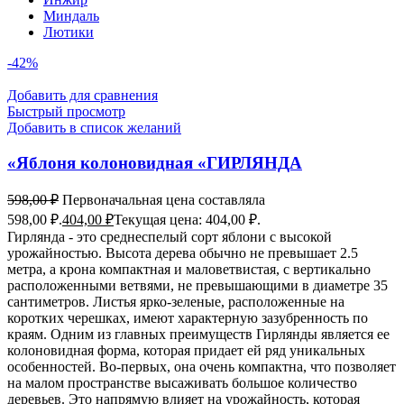
Миндаль
Лютики
-42%
Добавить для сравнения
Быстрый просмотр
Добавить в список желаний
«Яблоня колоновидная «ГИРЛЯНДА
598,00
₽
Первоначальная цена составляла
598,00 ₽.
404,00
₽
Текущая цена: 404,00 ₽.
Гирлянда - это среднеспелый сорт яблони с высокой
урожайностью. Высота дерева обычно не превышает 2.5
метра, а крона компактная и маловетвистая, с вертикально
расположенными ветвями, не превышающими в диаметре 35
сантиметров. Листья ярко-зеленые, расположенные на
коротких черешках, имеют характерную зазубренность по
краям. Одним из главных преимуществ Гирлянды является ее
колоновидная форма, которая придает ей ряд уникальных
особенностей. Во-первых, она очень компактна, что позволяет
на малом пространстве высаживать большое количество
деревьев. Это напрямую влияет на урожайность, которая