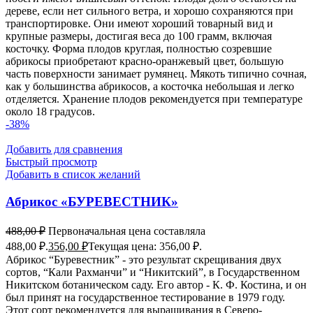
дереве, если нет сильного ветра, и хорошо сохраняются при
транспортировке. Они имеют хороший товарный вид и
крупные размеры, достигая веса до 100 грамм, включая
косточку. Форма плодов круглая, полностью созревшие
абрикосы приобретают красно-оранжевый цвет, большую
часть поверхности занимает румянец. Мякоть типично сочная,
как у большинства абрикосов, а косточка небольшая и легко
отделяется. Хранение плодов рекомендуется при температуре
около 18 градусов.
-38%
Добавить для сравнения
Быстрый просмотр
Добавить в список желаний
Абрикос «БУРЕВЕСТНИК»
488,00
₽
Первоначальная цена составляла
488,00 ₽.
356,00
₽
Текущая цена: 356,00 ₽.
Абрикос “Буревестник” - это результат скрещивания двух
сортов, “Кали Рахманчи” и “Никитский”, в Государственном
Никитском ботаническом саду. Его автор - К. Ф. Костина, и он
был принят на государственное тестирование в 1979 году.
Этот сорт рекомендуется для выращивания в Северо-