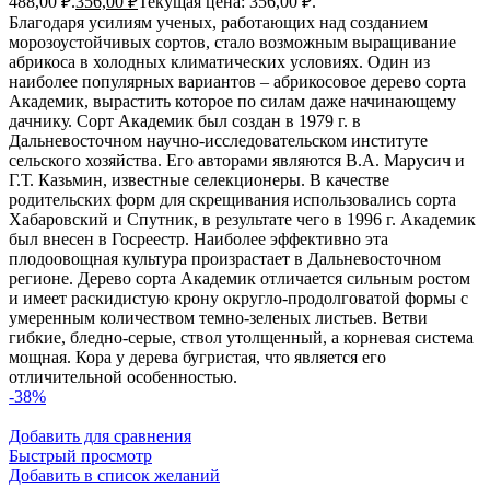
488,00 ₽.
356,00
₽
Текущая цена: 356,00 ₽.
Благодаря усилиям ученых, работающих над созданием
морозоустойчивых сортов, стало возможным выращивание
абрикоса в холодных климатических условиях. Один из
наиболее популярных вариантов – абрикосовое дерево сорта
Академик, вырастить которое по силам даже начинающему
дачнику. Сорт Академик был создан в 1979 г. в
Дальневосточном научно-исследовательском институте
сельского хозяйства. Его авторами являются В.А. Марусич и
Г.Т. Казьмин, известные селекционеры. В качестве
родительских форм для скрещивания использовались сорта
Хабаровский и Спутник, в результате чего в 1996 г. Академик
был внесен в Госреестр. Наиболее эффективно эта
плодоовощная культура произрастает в Дальневосточном
регионе. Дерево сорта Академик отличается сильным ростом
и имеет раскидистую крону округло-продолговатой формы с
умеренным количеством темно-зеленых листьев. Ветви
гибкие, бледно-серые, ствол утолщенный, а корневая система
мощная. Кора у дерева бугристая, что является его
отличительной особенностью.
-38%
Добавить для сравнения
Быстрый просмотр
Добавить в список желаний