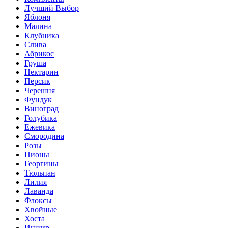
Лучший Выбор
Яблоня
Малина
Клубника
Слива
Абрикос
Груша
Нектарин
Персик
Черешня
Фундук
Виноград
Голубика
Ежевика
Смородина
Розы
Пионы
Георгины
Тюльпан
Лилия
Лаванда
Флоксы
Хвойные
Хоста
Инжир