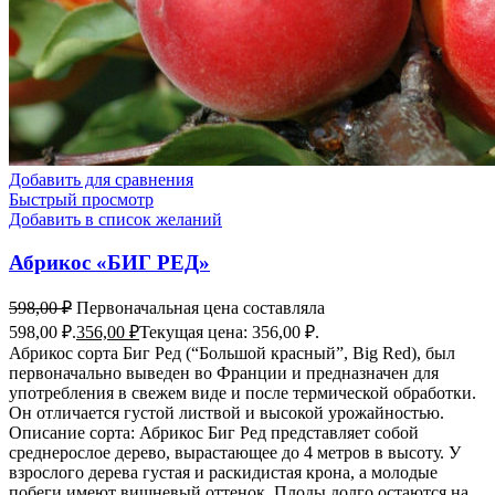
Добавить для сравнения
Быстрый просмотр
Добавить в список желаний
Абрикос «БИГ РЕД»
598,00
₽
Первоначальная цена составляла
598,00 ₽.
356,00
₽
Текущая цена: 356,00 ₽.
Абрикос сорта Биг Ред (“Большой красный”, Big Red), был
первоначально выведен во Франции и предназначен для
употребления в свежем виде и после термической обработки.
Он отличается густой листвой и высокой урожайностью.
Описание сорта: Абрикос Биг Ред представляет собой
среднерослое дерево, вырастающее до 4 метров в высоту. У
взрослого дерева густая и раскидистая крона, а молодые
побеги имеют вишневый оттенок. Плоды долго остаются на