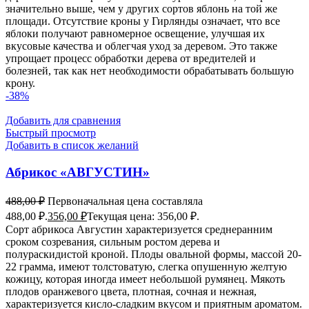
значительно выше, чем у других сортов яблонь на той же
площади. Отсутствие кроны у Гирлянды означает, что все
яблоки получают равномерное освещение, улучшая их
вкусовые качества и облегчая уход за деревом. Это также
упрощает процесс обработки дерева от вредителей и
болезней, так как нет необходимости обрабатывать большую
крону.
-38%
Добавить для сравнения
Быстрый просмотр
Добавить в список желаний
Абрикос «АВГУСТИН»
488,00
₽
Первоначальная цена составляла
488,00 ₽.
356,00
₽
Текущая цена: 356,00 ₽.
Сорт абрикоса Августин характеризуется среднеранним
сроком созревания, сильным ростом дерева и
полураскидистой кроной. Плоды овальной формы, массой 20-
22 грамма, имеют толстоватую, слегка опушенную желтую
кожицу, которая иногда имеет небольшой румянец. Мякоть
плодов оранжевого цвета, плотная, сочная и нежная,
характеризуется кисло-сладким вкусом и приятным ароматом.