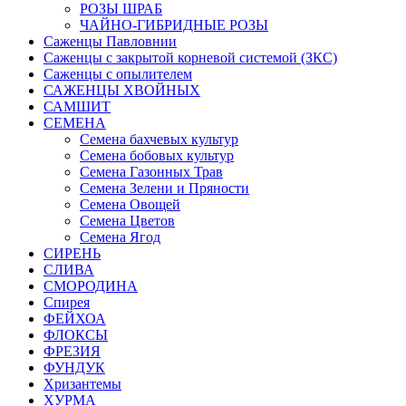
РОЗЫ ШРАБ
ЧАЙНО-ГИБРИДНЫЕ РОЗЫ
Саженцы Павловнии
Саженцы с закрытой корневой системой (ЗКС)
Саженцы с опылителем
САЖЕНЦЫ ХВОЙНЫХ
САМШИТ
СЕМЕНА
Семена бахчевых культур
Семена бобовых культур
Семена Газонных Трав
Семена Зелени и Пряности
Семена Овощей
Семена Цветов
Семена Ягод
СИРЕНЬ
СЛИВА
СМОРОДИНА
Спирея
ФЕЙХОА
ФЛОКСЫ
ФРЕЗИЯ
ФУНДУК
Хризантемы
ХУРМА