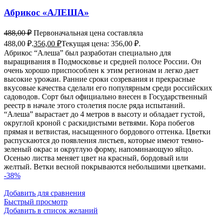
Абрикос «АЛЕША»
488,00
₽
Первоначальная цена составляла
488,00 ₽.
356,00
₽
Текущая цена: 356,00 ₽.
Абрикос “Алеша” был разработан специально для
выращивания в Подмосковье и средней полосе России. Он
очень хорошо приспособлен к этим регионам и легко дает
высокие урожаи. Ранние сроки созревания и прекрасные
вкусовые качества сделали его популярным среди российских
садоводов. Сорт был официально внесен в Государственный
реестр в начале этого столетия после ряда испытаний.
“Алеша” вырастает до 4 метров в высоту и обладает густой,
округлой кроной с раскидистыми ветвями. Кора побегов
прямая и ветвистая, насыщенного бордового оттенка. Цветки
распускаются до появления листьев, которые имеют темно-
зеленый окрас и округлую форму, напоминающую яйцо.
Осенью листва меняет цвет на красный, бордовый или
желтый. Ветки весной покрываются небольшими цветками.
-38%
Добавить для сравнения
Быстрый просмотр
Добавить в список желаний