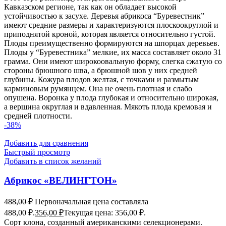
Кавказском регионе, так как он обладает высокой
устойчивостью к засухе. Деревья абрикоса “Буревестник”
имеют средние размеры и характеризуются плоскоокруглой и
приподнятой кроной, которая является относительно густой.
Плоды преимущественно формируются на шпорцах деревьев.
Плоды у “Буревестника” мелкие, их масса составляет около 31
грамма. Они имеют широкоовальную форму, слегка сжатую со
стороны брюшного шва, а брюшной шов у них средней
глубины. Кожура плодов желтая, с точками и размытым
карминовым румянцем. Она не очень плотная и слабо
опушена. Воронка у плода глубокая и относительно широкая,
а вершина округлая и вдавленная. Мякоть плода кремовая и
средней плотности.
-38%
Добавить для сравнения
Быстрый просмотр
Добавить в список желаний
Абрикос «ВЕЛИНГТОН»
488,00
₽
Первоначальная цена составляла
488,00 ₽.
356,00
₽
Текущая цена: 356,00 ₽.
Сорт клона, созданный американскими селекционерами.