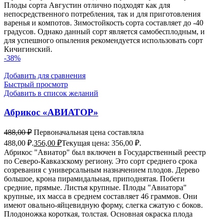
Плоды сорта Августин отлично подходят как для
непосредственного потребления, так и для приготовления
варенья и компотов. Зимостойкость сорта составляет до -40
градусов. Однако данный сорт является самобесплодным, и
для успешного опыления рекомендуется использовать сорт
Кичигинский.
-38%
Добавить для сравнения
Быстрый просмотр
Добавить в список желаний
Абрикос «АВИАТОР»
488,00
₽
Первоначальная цена составляла
488,00 ₽.
356,00
₽
Текущая цена: 356,00 ₽.
Абрикос "Авиатор" был включен в Государственный реестр
по Северо-Кавказскому региону. Это сорт среднего срока
созревания с универсальным назначением плодов. Дерево
большое, крона пирамидальная, приподнятая. Побеги
средние, прямые. Листья крупные. Плоды "Авиатора"
крупные, их масса в среднем составляет 46 граммов. Они
имеют овально-яйцевидную форму, слегка сжатую с боков.
Плодоножка короткая, толстая. Основная окраска плода