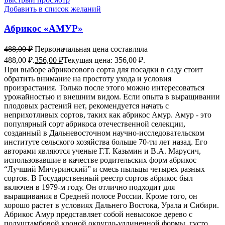
Добавить в список желаний
Абрикос «АМУР»
488,00
₽
Первоначальная цена составляла
488,00 ₽.
356,00
₽
Текущая цена: 356,00 ₽.
При выборе абрикосового сорта для посадки в саду стоит
обратить внимание на простоту ухода и условия
произрастания. Только после этого можно интересоваться
урожайностью и внешним видом. Если опыта в выращивании
плодовых растений нет, рекомендуется начать с
неприхотливых сортов, таких как абрикос Амур. Амур - это
популярный сорт абрикоса отечественной селекции,
созданный в Дальневосточном научно-исследовательском
институте сельского хозяйства больше 70-ти лет назад. Его
авторами являются ученые Г.Т. Казьмин и В.А. Марусич,
использовавшие в качестве родительских форм абрикос
“Лучший Мичуринский” и смесь пыльцы четырех разных
сортов. В Государственный реестр сортов абрикос был
включен в 1979-м году. Он отлично подходит для
выращивания в Средней полосе России. Кроме того, он
хорошо растет в условиях Дальнего Востока, Урала и Сибири.
Абрикос Амур представляет собой невысокое дерево с
полуштамбовой кроной округло-удлиненной формы, густо