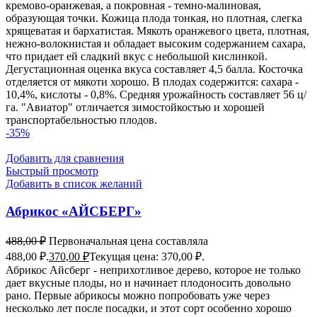
кремово-оранжевая, а покровная - темно-малиновая,
образующая точки. Кожица плода тонкая, но плотная, слегка
хрящеватая и бархатистая. Мякоть оранжевого цвета, плотная,
нежно-волокнистая и обладает высоким содержанием сахара,
что придает ей сладкий вкус с небольшой кислинкой.
Дегустационная оценка вкуса составляет 4,5 балла. Косточка
отделяется от мякоти хорошо. В плодах содержится: сахара -
10,4%, кислоты - 0,8%. Средняя урожайность составляет 56 ц/
га. "Авиатор" отличается зимостойкостью и хорошей
транспортабельностью плодов.
-35%
Добавить для сравнения
Быстрый просмотр
Добавить в список желаний
Абрикос «АЙСБЕРГ»
488,00
₽
Первоначальная цена составляла
488,00 ₽.
370,00
₽
Текущая цена: 370,00 ₽.
Абрикос Айсберг - неприхотливое дерево, которое не только
дает вкусные плоды, но и начинает плодоносить довольно
рано. Первые абрикосы можно попробовать уже через
несколько лет после посадки, и этот сорт особенно хорошо