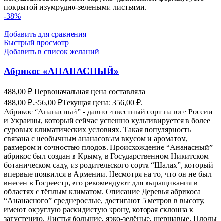
покрытой изумрудно-зелеными листьями.
-38%
Добавить для сравнения
Быстрый просмотр
Добавить в список желаний
Абрикос «АНАНАСНЫЙ»
488,00
₽
Первоначальная цена составляла
488,00 ₽.
356,00
₽
Текущая цена: 356,00 ₽.
Абрикос “Ананасный” - давно известный сорт на юге России
и Украины, который сейчас успешно культивируется в более
суровых климатических условиях. Такая популярность
связана с необычным ананасовым вкусом и ароматом,
размером и сочностью плодов. Происхождение “Ананасный”
абрикос был создан в Крыму, в Государственном Никитском
ботаническом саду, из родительского сорта “Шалах”, который
впервые появился в Армении. Несмотря на то, что он не был
внесен в Госреестр, его рекомендуют для выращивания в
областях с тёплым климатом. Описание Деревья абрикоса
“Ананасного” среднерослые, достигают 5 метров в высоту,
имеют округлую раскидистую крону, которая склонна к
загустению. Листья большие, ярко-зелёные, шершавые. Плоды