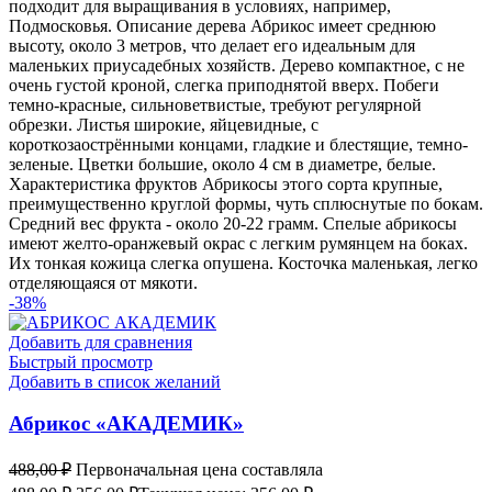
подходит для выращивания в условиях, например,
Подмосковья. Описание дерева Абрикос имеет среднюю
высоту, около 3 метров, что делает его идеальным для
маленьких приусадебных хозяйств. Дерево компактное, с не
очень густой кроной, слегка приподнятой вверх. Побеги
темно-красные, сильноветвистые, требуют регулярной
обрезки. Листья широкие, яйцевидные, с
короткозаострёнными концами, гладкие и блестящие, темно-
зеленые. Цветки большие, около 4 см в диаметре, белые.
Характеристика фруктов Абрикосы этого сорта крупные,
преимущественно круглой формы, чуть сплюснутые по бокам.
Средний вес фрукта - около 20-22 грамм. Спелые абрикосы
имеют желто-оранжевый окрас с легким румянцем на боках.
Их тонкая кожица слегка опушена. Косточка маленькая, легко
отделяющаяся от мякоти.
-38%
Добавить для сравнения
Быстрый просмотр
Добавить в список желаний
Абрикос «АКАДЕМИК»
488,00
₽
Первоначальная цена составляла