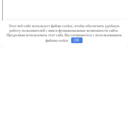
Этот веб-сайт использует файлы cookie, чтобы обеспечить удобную
работу пользователей с ним и функциональные возможности сайта.
Продолжая использовать этот сайт, Вы соглашаетесь с использованием
файлов cookie
OK
●
Гадючий лук
●
Гиацинт
●
Крокус
●
Лилия
●
Нарцисс
●
Рябчик
●
Тюльпан
●
Гладиолус