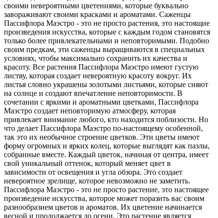
своими невероятными цветениями, которые буквально
завораживают своими красками и ароматами. Саженцы
Пассифлора Маэстро - это не просто растения, это настоящие
произведения искусства, которые с каждым годом становятся
только более привлекательными и неповторимыми. Подобно
своим предкам, эти саженцы выращиваются в специальных
условиях, чтобы максимально сохранить их качества и
красоту. Все растения Пассифлора Маэстро имеют густую
листву, которая создает невероятную красоту вокруг. Их
листья словно украшены золотыми листьями, которые сияют
на солнце и создают впечатление неповторимости. В
сочетании с яркими и ароматными цветками, Пассифлора
Маэстро создает неповторимую атмосферу, которая
привлекает внимание любого, кто находится поблизости. Но
что делает Пассифлора Маэстро по-настоящему особенной,
так это их необычное строение цветков. Эти цветы имеют
форму огромных и ярких колец, которые выглядят как пазлы,
собранные вместе. Каждый цветок, начиная от центра, имеет
свой уникальный оттенок, который меняет цвет в
зависимости от освещения и угла обзора. Это создает
невероятное зрелище, которое невозможно не заметить.
Пассифлора Маэстро - это не просто растение, это настоящее
произведение искусства, которое может поразить вас своим
разнообразием цветов и ароматов. Их цветение начинается
весной и продолжается до осени. Это растение является