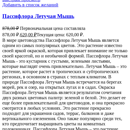
Добавить в список желаний
Пассифлора Летучая Мышь
878,00
₽
Первоначальная цена составляла
878,00 ₽.
620,00
₽
Текущая цена: 620,00 ₽.
В мире цветоводства Пассифлора Летучая Мышь является
одним из самых популярных цветов. Это растение известно
своей яркой окраской, которая привлекает внимание не только
своей красотой, но и необычной формой. Пассифлора Летучая
Мышь - это кустарник с густыми, зелеными листьями,
которые выглядят очень привлекательно. Летучая Мышь – это
растение, которое растет в тропических и субтропических
регионах, в основном в странах с теплым климатом. В
природе Пассифлора Летучая Мышь встречается на берегах
морей, рек и озер, на открытых лугах и в садах. Окраска
Пассифлора Летучая Мышь является результатом сочетания
двух разных цветовых палитр: зеленой и белой. Это делает ее
еще более привлекательной для цветоводов, и она прекрасно
смотрится в любых условиях. Это растение прекрасно
подходит для украшения садов, террас, балконов и даже
вертикального озеленения. Оно также популярно среди тех,
кто предпочитает выращивать цветы на комнатных
подоконниках. Пассифлора Летучая Мышь – это растение,