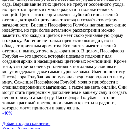
сада. Выращивание этих цветов не требует особенного ухода,
но при этом приносит много радости и положительных
эмоций. Цветы этого сорта имеют глубокий сине-зеленый
оттенок, который притягивает взгляд и создаёт атмосферу
загадочности. Внешне Пассифлора Голубая напоминает синие
незабутки, но при более детальном рассмотрении можно
заметить, что каждый цветок имеет свою уникальную форму
и окраску. Растение не только прекрасно выглядит, но и
обладает приятным ароматом. Его листья имеют зеленый
оттенок и выглядят очень декоративно. В целом, Пассифлора
Голубая — это цветок, который идеально подходит для
создания ярких и насыщенных цветочных композиций. Кроме
того, эти цветы очень устойчивы к погодным условиям и
могут выдержать даже самые суровые зимы. Именно поэтому
Пассифлора Голубая так популярна среди садоводов по всему
миру. Саженцы Пассифлоры Голубой можно приобрести в
специализированных магазинах, а также заказать онлайн. Они
могут стать прекрасным дополнением к вашему саду и создать
неповторимую атмосферу. Пассифлора Голубая — это не
только красивый цветок, но и символ красоты и радости,
которые могут принести в вашу жизнь.
-40%
Добавить для сравнения
Быстрый просмотр