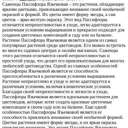
Саженцы Пассифлора Язычковая – это растения, обладающие
яркими цветками, привлекающие внимание своей необычной
окраской и формой. Их цветы имеют форму звезды, а сам
цветок – ярко-желтую окраску. Этот вид Пассифлоры
отличается неприхотливостью в уходе, легко адаптируется к
различным условиям выращивания и прекрасно подходит для
создания цветочных композиций в саду или на балконе.
Растение Пассифлора Язычковая является одним из самых
популярных растений среди цветоводов. Его можно встретить
во многих садовых центрах и онлайн магазинах. Саженцы
этого растения отличаются своей неприхотливостью и
простотой ухода, что делает его привлекательным для многих
любителей цветоводства. Одной из главных особенностей
Пассифлоры Язычковой является ее способность
приспосабливаться к различным условиям выращивания.
Растение неприхотливо в уходе и легко адаптируется к
различным условиям, включая климатические условия.
Благодаря своей неприхотливости и легкости в уходе,
Пассифлора Язычковая является идеальным растением для
цветоводов, которые хотят создать красивые цветочные
композиции в своем саду или на балконе. Еще одной
особенностью Пассифлоры Язычковой является ее
способность привлекать внимание своей необычной формой.
Цветки растения имеют форму звезды, и их яркая окраска
привлекает внимание. Это делает Пассифлору Язычковую