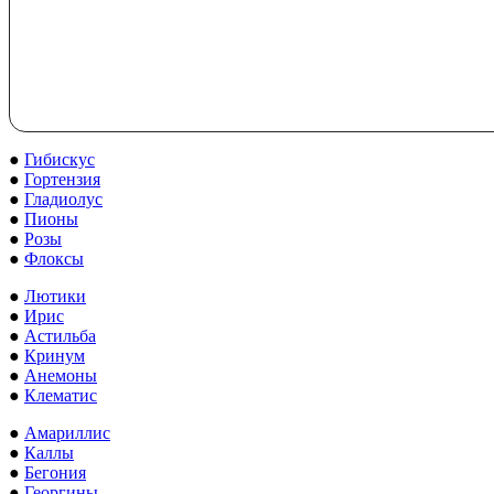
●
Гибискус
●
Гортензия
●
Гладиолус
●
Пионы
●
Розы
●
Флоксы
●
Лютики
●
Ирис
●
Астильба
●
Кринум
●
Анемоны
●
Клематис
●
Амариллис
●
Каллы
●
Бегония
●
Георгины