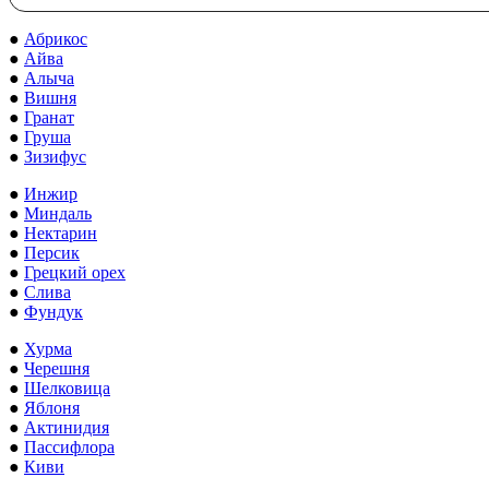
●
Абрикос
●
Айва
●
Алыча
●
Вишня
●
Гранат
●
Груша
●
Зизифус
●
Инжир
●
Миндаль
●
Нектарин
●
Персик
●
Грецкий орех
●
Слива
●
Фундук
●
Хурма
●
Черешня
●
Шелковица
●
Яблоня
●
Актинидия
●
Пассифлора
●
Киви