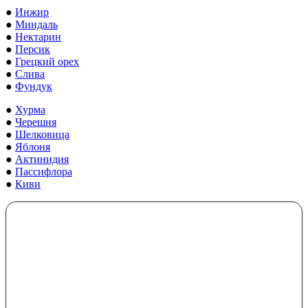
●
Инжир
●
Миндаль
●
Нектарин
●
Персик
●
Грецкий орех
●
Слива
●
Фундук
●
Хурма
●
Черешня
●
Шелковица
●
Яблоня
●
Актинидия
●
Пассифлора
●
Киви