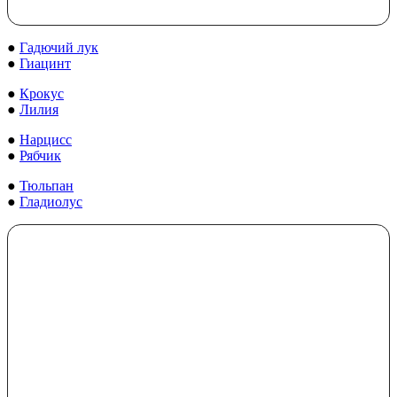
●
Гадючий лук
●
Гиацинт
●
Крокус
●
Лилия
●
Нарцисс
●
Рябчик
●
Тюльпан
●
Гладиолус