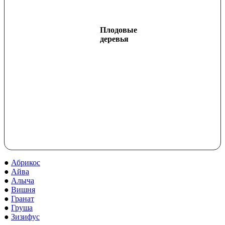
Плодовые
деревья
●
Абрикос
●
Айва
●
Алыча
●
Вишня
●
Гранат
●
Груша
●
Зизифус