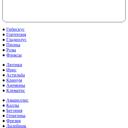
●
Гибискус
●
Гортензия
●
Гладиолус
●
Пионы
●
Розы
●
Флоксы
●
Лютики
●
Ирис
●
Астильба
●
Кринум
●
Анемоны
●
Клематис
●
Амариллис
●
Каллы
●
Бегония
●
Георгины
●
Фрезия
●
Лилейник