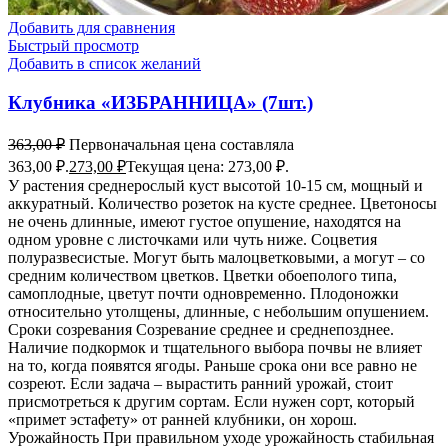
Добавить для сравнения
Быстрый просмотр
Добавить в список желаний
Клубника «ИЗБРАННИЦА» (7шт.)
363,00
₽
Первоначальная цена составляла
363,00 ₽.
273,00
₽
Текущая цена: 273,00 ₽.
У растения среднерослый куст высотой 10-15 см, мощный и
аккуратный. Количество розеток на кусте среднее. Цветоносы
не очень длинные, имеют густое опушение, находятся на
одном уровне с листочками или чуть ниже. Соцветия
полуразвесистые. Могут быть малоцветковыми, а могут – со
средним количеством цветков. Цветки обоеполого типа,
самоплодные, цветут почти одновременно. Плодоножки
относительно утолщены, длинные, с небольшим опушением.
Сроки созревания Созревание среднее и среднепозднее.
Наличие подкормок и тщательного выбора почвы не влияет
на то, когда появятся ягоды. Раньше срока они все равно не
созреют. Если задача – вырастить ранний урожай, стоит
присмотреться к другим сортам. Если нужен сорт, который
«примет эстафету» от ранней клубники, он хорош.
Урожайность При правильном уходе урожайность стабильная