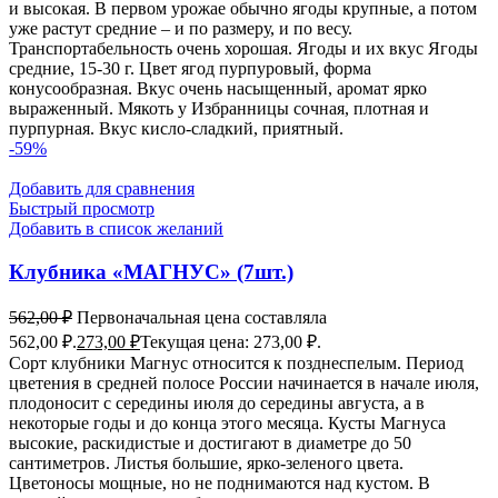
и высокая. В первом урожае обычно ягоды крупные, а потом
уже растут средние – и по размеру, и по весу.
Транспортабельность очень хорошая. Ягоды и их вкус Ягоды
средние, 15-30 г. Цвет ягод пурпуровый, форма
конусообразная. Вкус очень насыщенный, аромат ярко
выраженный. Мякоть у Избранницы сочная, плотная и
пурпурная. Вкус кисло-сладкий, приятный.
-59%
Добавить для сравнения
Быстрый просмотр
Добавить в список желаний
Клубника «МАГНУС» (7шт.)
562,00
₽
Первоначальная цена составляла
562,00 ₽.
273,00
₽
Текущая цена: 273,00 ₽.
Сорт клубники Магнус относится к позднеспелым. Период
цветения в средней полосе России начинается в начале июля,
плодоносит с середины июля до середины августа, а в
некоторые годы и до конца этого месяца. Кусты Магнуса
высокие, раскидистые и достигают в диаметре до 50
сантиметров. Листья большие, ярко-зеленого цвета.
Цветоносы мощные, но не поднимаются над кустом. В