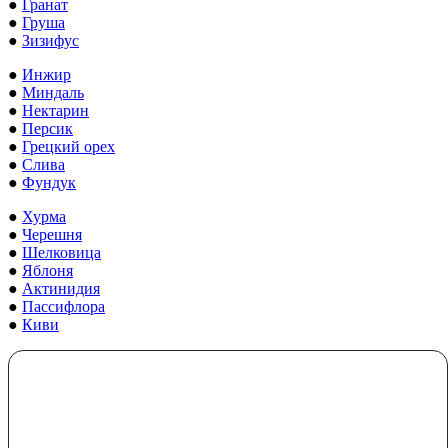
●
Гранат
●
Груша
●
Зизифус
●
Инжир
●
Миндаль
●
Нектарин
●
Персик
●
Грецкий орех
●
Слива
●
Фундук
●
Хурма
●
Черешня
●
Шелковица
●
Яблоня
●
Актинидия
●
Пассифлора
●
Киви