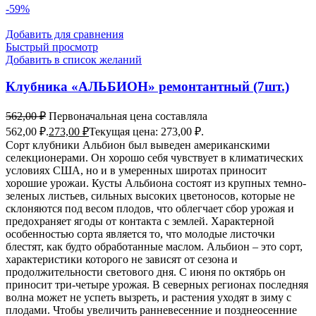
-59%
Добавить для сравнения
Быстрый просмотр
Добавить в список желаний
Клубника «АЛЬБИОН» ремонтантный (7шт.)
562,00
₽
Первоначальная цена составляла
562,00 ₽.
273,00
₽
Текущая цена: 273,00 ₽.
Сорт клубники Альбион был выведен американскими
селекционерами. Он хорошо себя чувствует в климатических
условиях США, но и в умеренных широтах приносит
хорошие урожаи. Кусты Альбиона состоят из крупных темно-
зеленых листьев, сильных высоких цветоносов, которые не
склоняются под весом плодов, что облегчает сбор урожая и
предохраняет ягоды от контакта с землей. Характерной
особенностью сорта является то, что молодые листочки
блестят, как будто обработанные маслом. Альбион – это сорт,
характеристики которого не зависят от сезона и
продолжительности светового дня. С июня по октябрь он
приносит три-четыре урожая. В северных регионах последняя
волна может не успеть вызреть, и растения уходят в зиму с
плодами. Чтобы увеличить ранневесенние и позднеосенние