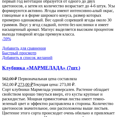
первый год вегетации образуется от одного до двух
цветоносов, а затем их количество возрастает до 4-6 штук. Усы
формируются активно. Ягоды имеют интенсивно-алый окрас,
глянцевые и в форме широкого конуса, размер которых
примерно одинаковый. Вес одной созревшей ягоды около 30
граммов. Вкус у ягод сладкий, почти без кислинки и имеет
насыщенный аромат. Магнус выделяется высоким процентом
выхода товарной ягоды премиум класса.
-59%
Добавить для сравнения
Быстрый просмотр
Добавить в список желаний
Клубника «МАРМЕЛАДА» (7шт.)
562,00
₽
Первоначальная цена составляла
562,00 ₽.
273,00
₽
Текущая цена: 273,00 ₽.
Сорт клубники Мармелада универсален. Растение обладает
свойством хорошо тянуться вверх, его кусты крупные и
раскидистые. Мощная прямостоячая листва имеет темно-
зеленый цвет и эффектно расправлена в стороны. Количество
цветоносов значительное, они расположены выше листьев.
Цветение этого сорта происходит очень обильно и привлекает