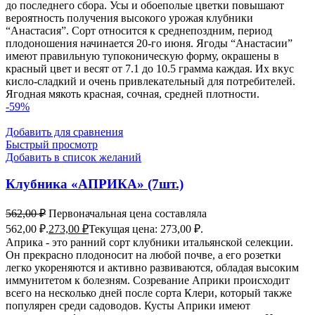
до последнего сбора. Усы и обоеполые цветки повышают
вероятность получения высокого урожая клубники
“Анастасия”. Сорт относится к среднепоздним, период
плодоношения начинается 20-го июня. Ягоды “Анастасии”
имеют правильную тупоконическую форму, окрашены в
красный цвет и весят от 7.1 до 10.5 грамма каждая. Их вкус
кисло-сладкий и очень привлекательный для потребителей.
Ягодная мякоть красная, сочная, средней плотности.
-59%
Добавить для сравнения
Быстрый просмотр
Добавить в список желаний
Клубника «АПРИКА» (7шт.)
562,00
₽
Первоначальная цена составляла
562,00 ₽.
273,00
₽
Текущая цена: 273,00 ₽.
Априка - это ранний сорт клубники итальянской селекции.
Он прекрасно плодоносит на любой почве, а его розетки
легко укореняются и активно развиваются, обладая высоким
иммунитетом к болезням. Созревание Априки происходит
всего на несколько дней после сорта Клери, который также
популярен среди садоводов. Кусты Априки имеют