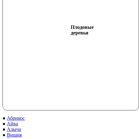
Плодовые
деревья
●
Абрикос
●
Айва
●
Алыча
●
Вишня