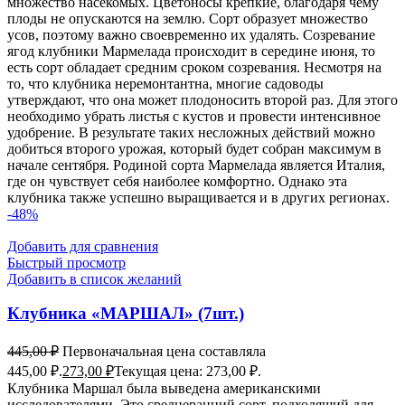
множество насекомых. Цветоносы крепкие, благодаря чему
плоды не опускаются на землю. Сорт образует множество
усов, поэтому важно своевременно их удалять. Созревание
ягод клубники Мармелада происходит в середине июня, то
есть сорт обладает средним сроком созревания. Несмотря на
то, что клубника неремонтантна, многие садоводы
утверждают, что она может плодоносить второй раз. Для этого
необходимо убрать листья с кустов и провести интенсивное
удобрение. В результате таких несложных действий можно
добиться второго урожая, который будет собран максимум в
начале сентября. Родиной сорта Мармелада является Италия,
где он чувствует себя наиболее комфортно. Однако эта
клубника также успешно выращивается и в других регионах.
-48%
Добавить для сравнения
Быстрый просмотр
Добавить в список желаний
Клубника «МАРШАЛ» (7шт.)
445,00
₽
Первоначальная цена составляла
445,00 ₽.
273,00
₽
Текущая цена: 273,00 ₽.
Клубника Маршал была выведена американскими
исследователями. Это среднеранний сорт, подходящий для