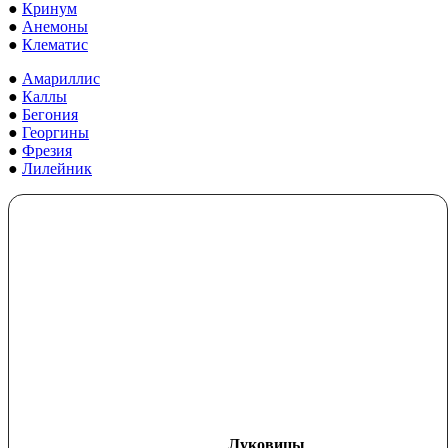
●
Кринум
●
Анемоны
●
Клематис
●
Амариллис
●
Каллы
●
Бегония
●
Георгины
●
Фрезия
●
Лилейник
Луковицы