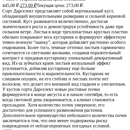
445,00 ₽.
273,00
₽
Текущая цена: 273,00 ₽.
Сорт Дарселект представляет собой вертикальный куст,
обладающий внушительными размерами и сильной корневой
системой. Куст развивается величественно, достигая
значительного роста и демонстрируя устойчивость даже при
сильном ветре. Листья в виде трехлопастных круглых пластин
обильно покрывают весь кустарник и формируют эффектную
темно-зеленую “шапку”, которая добавляет растению особого
очарования. Более того, темные оттенки листьев гармонично
сочетаются со светлыми жилками, создавая поразительный
контраст и придавая кустарнику уникальный декоративный
вид. Из-за зубчатых краев листьев визуальный эффект
усиливается, добавляя кустарнику еще больше
привлекательности и выразительности. Кустарник не
слишком опушен, на его стеблях и листьях почти нет
волосков, что делает его внешний вид гладким и элегантным.
У кустов сорта Дарселект новые ростовые почки
формируются в конце августа и в начале сентября, то есть
когда световой день укорачивается, а климат становится
прохладнее. Хотя количество почек умеренное, его
достаточно для успешного размножения растения.
Дополнительное преимущество небольшого количества почек
заключается в том, что они менее подвержены риску
повреждения от неблагоприятных погодных условий.