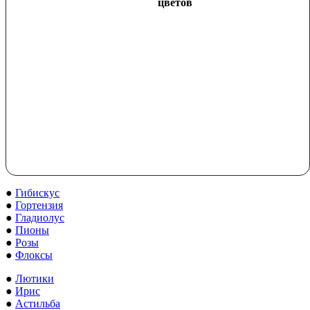
цветов
●
Гибискус
●
Гортензия
●
Гладиолус
●
Пионы
●
Розы
●
Флоксы
●
Лютики
●
Ирис
●
Астильба