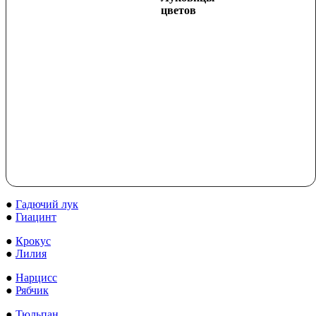
цветов
●
Гадючий лук
●
Гиацинт
●
Крокус
●
Лилия
●
Нарцисс
●
Рябчик
●
Тюльпан