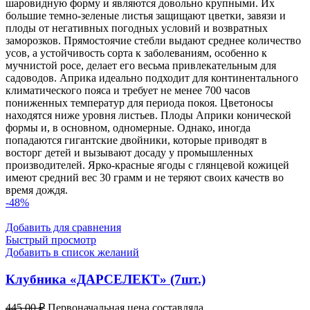
шаровидную форму и являются довольно крупными. Их
большие темно-зеленые листья защищают цветки, завязи и
плоды от негативных погодных условий и возвратных
заморозков. Прямостоячие стебли выдают среднее количество
усов, а устойчивость сорта к заболеваниям, особенно к
мучнистой росе, делает его весьма привлекательным для
садоводов. Априка идеально подходит для континентального
климатического пояса и требует не менее 700 часов
пониженных температур для периода покоя. Цветоносы
находятся ниже уровня листьев. Плоды Априки конической
формы и, в основном, одномерные. Однако, иногда
попадаются гигантские двойники, которые приводят в
восторг детей и вызывают досаду у промышленных
производителей. Ярко-красные ягоды с глянцевой кожицей
имеют средний вес 30 грамм и не теряют своих качеств во
время дождя.
-48%
Добавить для сравнения
Быстрый просмотр
Добавить в список желаний
Клубника «ДАРСЕЛЕКТ» (7шт.)
445,00
₽
Первоначальная цена составляла