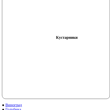
Кустарники
●
Виноград
●
Голубика