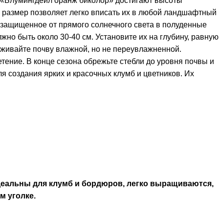
и «Блумингдейл оранж биколор» достигают высоты
ый размер позволяет легко вписать их в любой ландшафтный
защищенное от прямого солнечного света в полуденные
но быть около 30-40 см. Установите их на глубину, равную
живайте почву влажной, но не переувлажненной.
тение. В конце сезона обрежьте стебли до уровня почвы и
 создания ярких и красочных клумб и цветников. Их
деальны для клумб и бордюров, легко выращиваются,
м уголке.