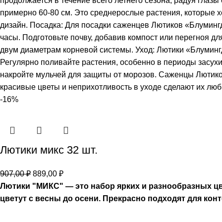
продолжается в течение всего летнего сезона, радуя глаз
примерно 60-80 см. Это среднерослые растения, которые х
дизайн. Посадка: Для посадки саженцев Лютиков «Блуминг
часы. Подготовьте почву, добавив компост или перегноя д
двум диаметрам корневой системы. Уход: Лютики «Блуминг
Регулярно поливайте растения, особенно в периоды засухи
накройте мульчей для защиты от морозов. Саженцы Лютиков
красивые цветы и неприхотливость в уходе сделают их люб
-16%
Лютики микс 32 шт.
907,00
₽
889,00
₽
Лютики "МИКС" — это набор ярких и разнообразных ц
цветут с весны до осени. Прекрасно подходят для кон