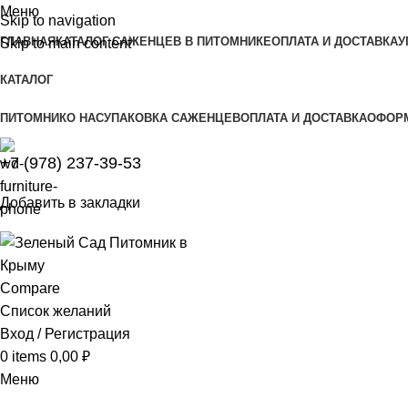
Меню
Skip to navigation
ГЛАВНАЯ
КАТАЛОГ САЖЕНЦЕВ В ПИТОМНИКЕ
ОПЛАТА И ДОСТАВКА
У
Skip to main content
КАТАЛОГ
ПИТОМНИК
О НАС
УПАКОВКА САЖЕНЦЕВ
ОПЛАТА И ДОСТАВКА
ОФОРМ
+7 (978) 237-39-53
Добавить в закладки
Compare
Список желаний
Вход / Регистрация
0
items
0,00
₽
Меню