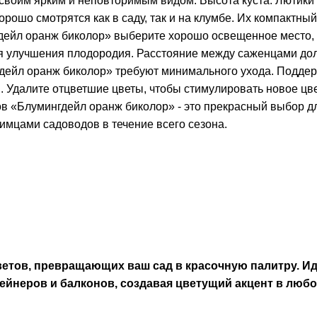
ы своим ярким и неповторимым видом. Высота куста: Лютик
орошо смотрятся как в саду, так и на клумбе. Их компактн
дейл оранж биколор» выберите хорошо освещенное место, 
ля улучшения плодородия. Расстояние между саженцами долж
дейл оранж биколор» требуют минимального ухода. Поддер
. Удалите отцветшие цветы, чтобы стимулировать новое цве
 «Блумингдейл оранж биколор» - это прекрасный выбор для
имцами садоводов в течение всего сезона.
ветов, превращающих ваш сад в красочную палитру. И
тейнеров и балконов, создавая цветущий акцент в любо