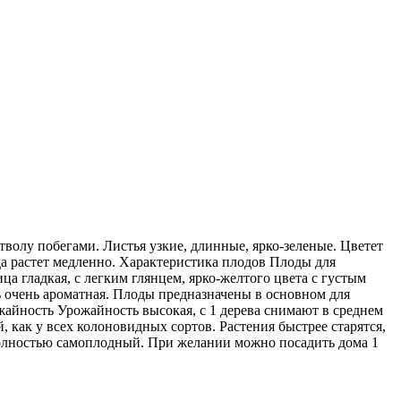
стволу побегами. Листья узкие, длинные, ярко-зеленые. Цветет
да растет медленно. Характеристика плодов Плоды для
ца гладкая, с легким глянцем, ярко-желтого цвета с густым
ть очень ароматная. Плоды предназначены в основном для
айность Урожайность высокая, с 1 дерева снимают в среднем
 как у всех колоновидных сортов. Растения быстрее старятся,
олностью самоплодный. При желании можно посадить дома 1