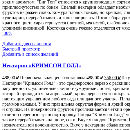
ярким ароматом. "Биг Топ" относится к крупноплодным сортам
приплюснутостью по бокам. Спелый нектарин обладает необ
фруктов выражен слабо. Кожура плодов тонкая, но крепкая, с
кулинарии, перерабатывать и консервировать. После сбора ур
красного цвета характеризуется плотной, мясистой, слабовол
уловимой кислинкой. Косточка очень тяжело отделяется от мяк
-38%
Добавить для сравнения
Быстрый просмотр
Добавить в список желаний
Нектарин «КРИМСОН ГОЛД»
488,00
₽
Первоначальная цена составляла 488,00 ₽.
356,00
₽
Теку
Нектарин "Кримсон Голд" - это среднерослое дерево с раскид
загущенность, удлиненные светло-изумрудные листья, крепкий 
который приходится на апрель-май, крона дерева густо покры
настоящим украшением любого сада или дачного участка. Пло
граммов каждый. У них правильная округлая форма и яркий ок
и опушки. На поверхности фруктов прослеживается четкий брю
отлично переносят транспортировку. Плоды "Кримсон Голд" уни
также перерабатывать на пюре, соки. Вкус у плодов "Кримсон 
незначительной волокнистостью. Вкус у нектарина сбалансиров