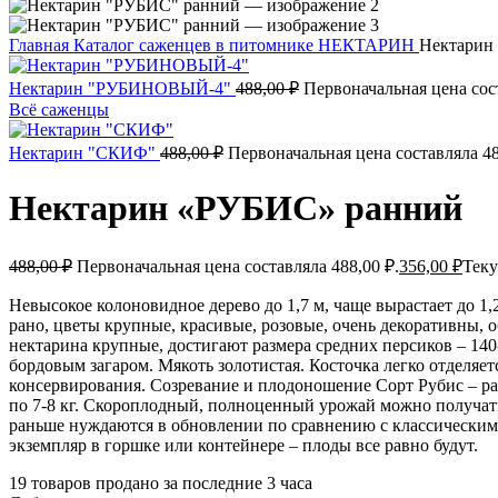
Главная
Каталог саженцев в питомнике
НЕКТАРИН
Нектарин
Нектарин "РУБИНОВЫЙ-4"
488,00
₽
Первоначальная цена сост
Всё саженцы
Нектарин "СКИФ"
488,00
₽
Первоначальная цена составляла 48
Нектарин «РУБИС» ранний
488,00
₽
Первоначальная цена составляла 488,00 ₽.
356,00
₽
Теку
Невысокое колоновидное дерево до 1,7 м, чаще вырастает до 1,
рано, цветы крупные, красивые, розовые, очень декоративны, 
нектарина крупные, достигают размера средних персиков – 140-
бордовым загаром. Мякоть золотистая. Косточка легко отделяе
консервирования. Созревание и плодоношение Сорт Рубис – ра
по 7-8 кг. Скороплодный, полноценный урожай можно получать 
раньше нуждаются в обновлении по сравнению с классическим
экземпляр в горшке или контейнере – плоды все равно будут.
19
товаров продано за последние 3 часа