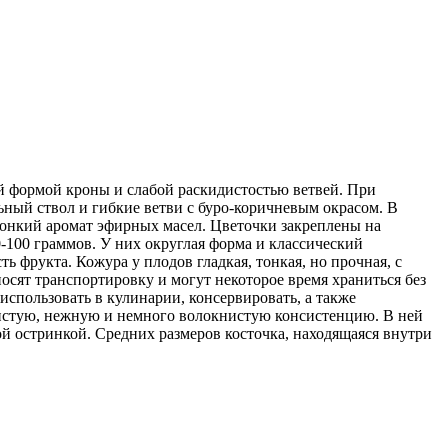
ой формой кроны и слабой раскидистостью ветвей. При
ьный ствол и гибкие ветви с буро-коричневым окрасом. В
тонкий аромат эфирных масел. Цветочки закреплены на
-100 граммов. У них округлая форма и классический
фрукта. Кожура у плодов гладкая, тонкая, но прочная, с
сят транспортировку и могут некоторое время храниться без
использовать в кулинарии, консервировать, а также
ясистую, нежную и немного волокнистую консистенцию. В ней
й остринкой. Средних размеров косточка, находящаяся внутри