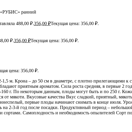
 «РУБИС» ранний
авляла 488,00 ₽.
356,00
₽
Текущая цена: 356,00 ₽.
8,00 ₽.
356,00
₽
Текущая цена: 356,00 ₽.
щая цена: 356,00 ₽.
2-1,5 м. Крона – до 50 см в диаметре, с плотно прилегающими к 
обладают приятным ароматом. Сила роста средняя, в первые 2 го
160 г. По некоторым данным, плоды могут быть и по 250 г. Кожи
тся от мякоти. Вкусовые качества Вкус сладкий, приятный, мяко
ннеспелый, первые плоды начинают снимать в конце июля. Урож
на 2-3-й год после посадки. Продуктивный период – небольшой,
и сортами. Самоплодность и необходимость опылителей Сорт п