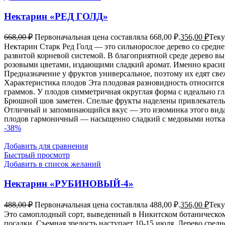
Нектарин «РЕД ГОЛД»
668,00
₽
Первоначальная цена составляла 668,00 ₽.
356,00
₽
Теку
Нектарин Старк Ред Голд — это сильнорослое дерево со сред
развитой корневой системой. В благоприятной среде дерево выр
розовыми цветами, издающими сладкий аромат. Именно красив
Предназначение у фруктов универсальное, поэтому их едят св
Характеристика плодов Эта плодовая разновидность относитс
граммов. У плодов симметричная округлая форма с идеально гл
Брюшной шов заметен. Спелые фрукты наделены привлекатель
Отличный и запоминающийся вкус — это изюминка этого вида н
плодов гармоничный — насыщенно сладкий с медовыми нотками
-38%
Добавить для сравнения
Быстрый просмотр
Добавить в список желаний
Нектарин «РУБИНОВЫЙ-4»
488,00
₽
Первоначальная цена составляла 488,00 ₽.
356,00
₽
Теку
Это самоплодный сорт, выведенный в Никитском ботаническом 
посадки. Съемная зрелость наступает 10-15 июля. Дерево сред