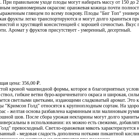
. При правильном уходе плоды могут набирать массу от 150 до 
ычным неравномерным окрасом: оранжевая кожица почти полно
 выраженным глянцем по всему покрову. Плоды "Биг Топ" универ
ожая фрукты легко транспортируются и могут долго храниться п
окнистой и хрустящей консистенцией с хорошей сочностью. Вкус
оти. Аромат у фруктов присутствует - умеренный, десертный.
щая цена: 356,00 ₽.
истой кроной чашевидной формы, которое в благоприятных услови
ствол, гибкие ветви буро-коричневатого окраса и широкая, силь
вается светлыми цветками, издающими сладковатый аромат. Это 
ды "Кримсон Голд" относятся к крупноплодным сортам. На здор
рас - желтая основа разбавлена карминным или малиновым румян
шной шов. После сбора урожая нектарины могут долго храниться
версальны в использовании: их можно есть свежими, добавлять 
Голд" превосходный. Светло-оранжевая мякоть характеризуется 
анный - медовая сладость дополнена нотками пикантной кислинк