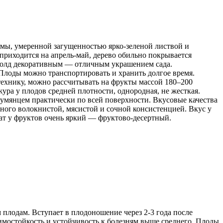
рмы, умеренной загущенностью ярко-зеленой листвой и
 приходится на апрель-май, дерево обильно покрывается
 Голд декоративным — отличным украшением сада.
Плоды можно транспортировать и хранить долгое время.
ехнику, можно рассчитывать на фрукты массой 180–200
ура у плодов средней плотности, однородная, не жесткая.
мянцем практически по всей поверхности. Вкусовые качества
ного волокнистой, мясистой и сочной консистенцией. Вкус у
ат у фруктов очень яркий — фруктово-десертный.
плодам. Вступает в плодоношение через 2-3 года после
зимостойкость и устойчивость к болезням выше среднего. Плоды