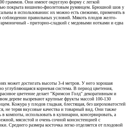
200 граммов. Они имеют округлую форму с легкой
стью покрыта вишнево-фиолетовым румянцем. Брюшной шов у
сальны в использовании: их можно есть свежими, применять в
ри соблюдении правильных условий. Мякоть плодов желто-
 гармоничный - приторно-сладкий с медовыми нотками и едва
ях может достигать высоты 3-4 метров. У него хорошая
но углубляющаяся корневая система. В период цветения,
красивое цветение делает "Кримсон Голд" декоративным и
овом дереве вызревают крупные фрукты массой 100-130
цем. Кожура у плодов гладкая, блестящая, без шероховатостей
, не теряя вкусовые качества и товарный вид. Они также
в компоты, использовать в кулинарии, консервировать, а
нежной, мясистой и очень сочной консистенцией с
и. Среднего размера косточка легко отделяется от плодовой