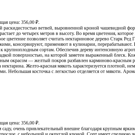
щая цена: 356,00 ₽.
ней раскидистостью ветвей, выровненной кроной чашевидной фо
астает до четырех метров в высоту. Во время цветения, которое
ое цветение позволяет считать нектариновое дерево Старк Ред
ежими, консервируют, применяют в кулинарии, перерабатывают. 
я к крупноплодным сортам. Обеспечив дереву интенсивную агрот
адкой поверхностью, на которой заметен выраженный блеск. Кож
ным окрасом — желтый покров разбавлен карминово-красным ру
ектарина. Желто-красная мякоть характеризуется плотной, нем
. Небольшая косточка с легкостью отделяется от мякоти. Аром
щая цена: 356,00 ₽.
саду, очень привлекательный внешне благодаря крупным ярким 
нерослое, с небольшой и округлой кроной. Сорт имеет среднюю 