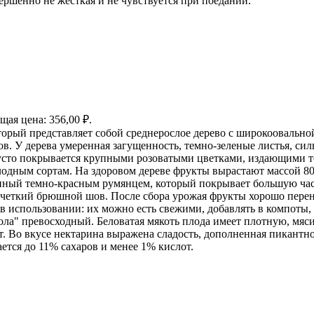
ершенно не жесткая и не чувствуется при поедании.
щая цена: 356,00 ₽.
оторый представляет собой среднерослое дерево с широкоовальн
в. У дерева умеренная загущенность, темно-зеленые листья, сил
 густо покрывается крупными розоватыми цветками, издающими 
одным сортам. На здоровом дереве фрукты вырастают массой 80
ный темно-красным румянцем, который покрывает большую часть 
четкий брюшной шов. После сбора урожая фрукты хорошо перено
в использовании: их можно есть свежими, добавлять в компоты, 
Лола" превосходный. Беловатая мякоть плода имеет плотную, м
. Во вкусе нектарина выражена сладость, дополненная пикантно
ается до 11% сахаров и менее 1% кислот.