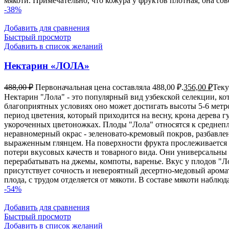
мякоти. Примечательно, что кожура у фруктов плотная, она сов
-38%
Добавить для сравнения
Быстрый просмотр
Добавить в список желаний
Нектарин «ЛОЛА»
488,00
₽
Первоначальная цена составляла 488,00 ₽.
356,00
₽
Теку
Нектарин "Лола" - это популярный вид узбекской селекции, к
благоприятных условиях оно может достигать высоты 5-6 метро
период цветения, который приходится на весну, крона дерева
укороченных цветоножках. Плоды "Лола" относятся к среднепл
неравномерный окрас - зеленовато-кремовый покров, разбавлен
выраженным глянцем. На поверхности фрукта прослеживается 
потери вкусовых качеств и товарного вида. Они универсальны 
перерабатывать на джемы, компоты, варенье. Вкус у плодов "
присутствует сочность и невероятный десертно-медовый аромат
плода, с трудом отделяется от мякоти. В составе мякоти наблюд
-54%
Добавить для сравнения
Быстрый просмотр
Добавить в список желаний