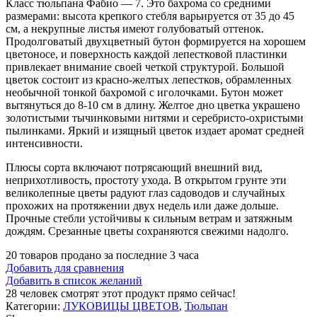
Класс тюльпана Фабио — 7. Это бахрома со средними
размерами: высота крепкого стебля варьируется от 35 до 45
см, а некрупные листья имеют голубоватый оттенок.
Продолговатый двухцветный бутон формируется на хорошем
цветоносе, и поверхность каждой лепестковой пластинки
привлекает внимание своей четкой структурой. Большой
цветок состоит из красно-желтых лепестков, обрамленных
необычной тонкой бахромой с иголочками. Бутон может
вытянуться до 8-10 см в длину. Желтое дно цветка украшено
золотистыми тычинковыми нитями и серебристо-охристыми
пылинками. Яркий и изящный цветок издает аромат средней
интенсивности.
Плюсы сорта включают потрясающий внешний вид,
неприхотливость, простоту ухода. В открытом грунте эти
великолепные цветы радуют глаз садоводов и случайных
прохожих на протяжении двух недель или даже дольше.
Прочные стебли устойчивы к сильным ветрам и затяжным
дождям. Срезанные цветы сохраняются свежими надолго.
20
товаров продано за последние 3 часа
Добавить для сравнения
Добавить в список желаний
28
человек смотрят этот продукт прямо сейчас!
Категории:
ЛУКОВИЦЫ ЦВЕТОВ
,
Тюльпан