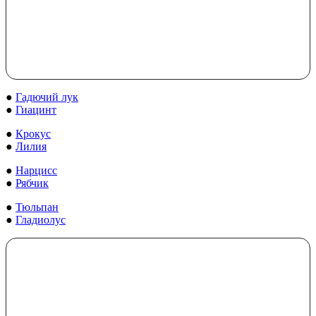
●
Гадючий лук
●
Гиацинт
●
Крокус
●
Лилия
●
Нарцисс
●
Рябчик
●
Тюльпан
●
Гладиолус