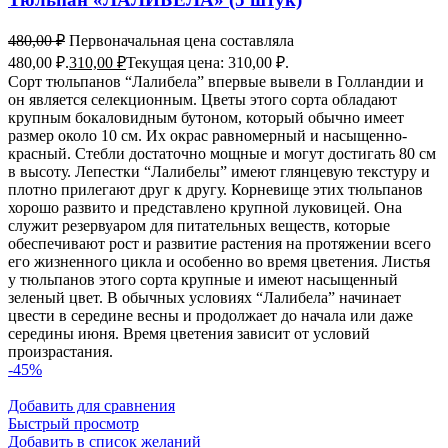
480,00
₽
Первоначальная цена составляла
480,00 ₽.
310,00
₽
Текущая цена: 310,00 ₽.
Сорт тюльпанов “Лалибела” впервые вывели в Голландии и
он является селекционным. Цветы этого сорта обладают
крупным бокаловидным бутоном, который обычно имеет
размер около 10 см. Их окрас равномерный и насыщенно-
красный. Стебли достаточно мощные и могут достигать 80 см
в высоту. Лепестки “Лалибелы” имеют глянцевую текстуру и
плотно прилегают друг к другу. Корневище этих тюльпанов
хорошо развито и представлено крупной луковицей. Она
служит резервуаром для питательных веществ, которые
обеспечивают рост и развитие растения на протяжении всего
его жизненного цикла и особенно во время цветения. Листья
у тюльпанов этого сорта крупные и имеют насыщенный
зеленый цвет. В обычных условиях “Лалибела” начинает
цвести в середине весны и продолжает до начала или даже
середины июня. Время цветения зависит от условий
произрастания.
-45%
Добавить для сравнения
Быстрый просмотр
Добавить в список желаний