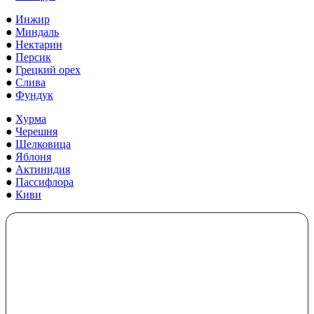
●
Инжир
●
Миндаль
●
Нектарин
●
Персик
●
Грецкий орех
●
Слива
●
Фундук
●
Хурма
●
Черешня
●
Шелковица
●
Яблоня
●
Актинидия
●
Пассифлора
●
Киви