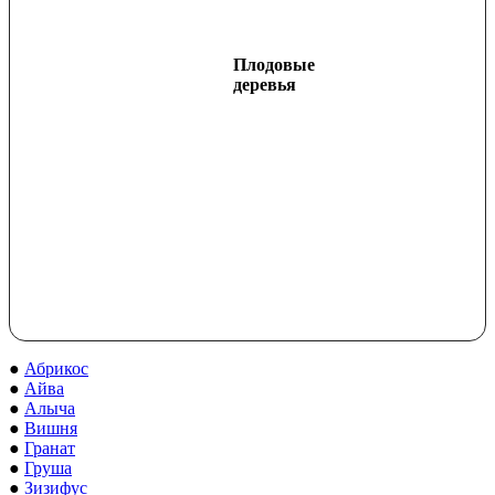
Плодовые
деревья
●
Абрикос
●
Айва
●
Алыча
●
Вишня
●
Гранат
●
Груша
●
Зизифус