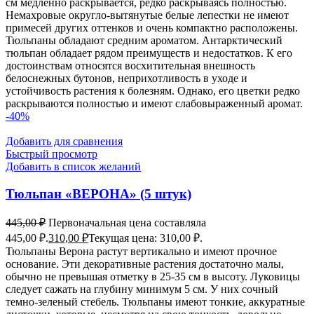
см медленно раскрывается, редко раскрываясь полностью.
Немахровые округло-вытянутые белые лепестки не имеют
примесей других оттенков и очень компактно расположены.
Тюльпаны обладают средним ароматом. Антарктический
тюльпан обладает рядом преимуществ и недостатков. К его
достоинствам относятся восхитительная внешность
белоснежных бутонов, неприхотливость в уходе и
устойчивость растения к болезням. Однако, его цветки редко
раскрываются полностью и имеют слабовыраженный аромат.
-40%
Добавить для сравнения
Быстрый просмотр
Добавить в список желаний
Тюльпан «ВЕРОНА» (5 штук)
445,00
₽
Первоначальная цена составляла
445,00 ₽.
310,00
₽
Текущая цена: 310,00 ₽.
Тюльпаны Верона растут вертикально и имеют прочное
основание. Эти декоративные растения достаточно малы,
обычно не превышая отметку в 25-35 см в высоту. Луковицы
следует сажать на глубину минимум 5 см. У них сочный
темно-зеленый стебель. Тюльпаны имеют тонкие, аккуратные