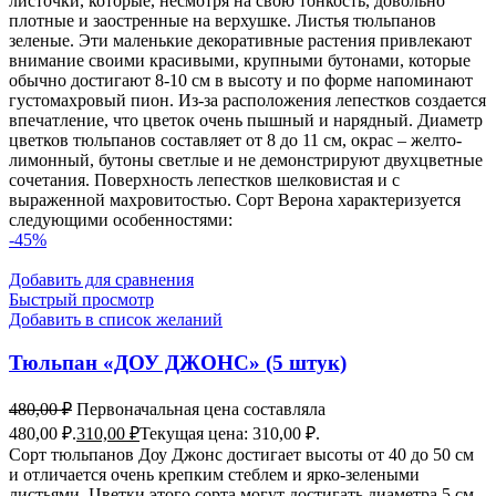
листочки, которые, несмотря на свою тонкость, довольно
плотные и заостренные на верхушке. Листья тюльпанов
зеленые. Эти маленькие декоративные растения привлекают
внимание своими красивыми, крупными бутонами, которые
обычно достигают 8-10 см в высоту и по форме напоминают
густомахровый пион. Из-за расположения лепестков создается
впечатление, что цветок очень пышный и нарядный. Диаметр
цветков тюльпанов составляет от 8 до 11 см, окрас – желто-
лимонный, бутоны светлые и не демонстрируют двухцветные
сочетания. Поверхность лепестков шелковистая и с
выраженной махровитостью. Сорт Верона характеризуется
следующими особенностями:
-45%
Добавить для сравнения
Быстрый просмотр
Добавить в список желаний
Тюльпан «ДОУ ДЖОНС» (5 штук)
480,00
₽
Первоначальная цена составляла
480,00 ₽.
310,00
₽
Текущая цена: 310,00 ₽.
Сорт тюльпанов Доу Джонс достигает высоты от 40 до 50 см
и отличается очень крепким стеблем и ярко-зелеными
листьями. Цветки этого сорта могут достигать диаметра 5 см,