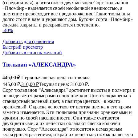
(середина мая), длится около двух месяцев.Сорт тюльпанов
«Пломбир» выделяется своей необычной внешностью, а
цветение превосходит все предположения. Такие тюльпаны
долго стоят в вазе и украшают дом. Бутоны сорта «Пломбир»
сначала закрыты и раскрываются постепенно.
-40%
Добавить для сравнения
Быстрый просмотр
Добавить в список желаний
Тюльпан «АЛЕКСАНДРА»
445,00
₽
Первоначальная цена составляла
445,00 ₽.
310,00
₽
Текущая цена: 310,00 ₽.
Сорт тюльпанов “Александра” достигает высоты в полметра и
не выделяется размерами своих цветков. Листья окрашены в
стандартный зеленый цвет, а палитра цветков - в желто-
оранжевый. Окраска лепестков от центра цветка к его краям
заметно изменяется. Эти тюльпаны признаны оранжевыми и
яркими по своей насыщенности. Они также считаются
двухцветными, а их лепестки обладают слегка колючей
подпушью. Сорт “Александра” относится к немахровым
культурным растениям, и край их лепестков похож на легкую