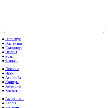
●
Гибискус
●
Гортензия
●
Гладиолус
●
Пионы
●
Розы
●
Флоксы
●
Лютики
●
Ирис
●
Астильба
●
Кринум
●
Анемоны
●
Клематис
●
Амариллис
●
Каллы
●
Бегония