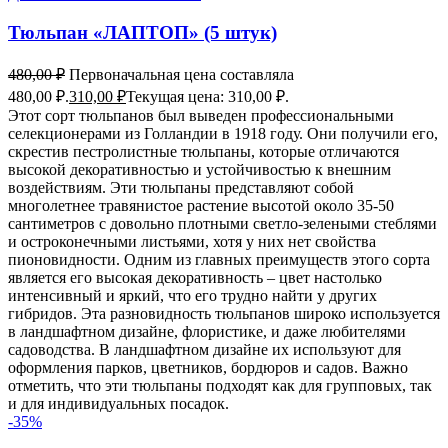
Тюльпан «ЛАПТОП» (5 штук)
480,00
₽
Первоначальная цена составляла
480,00 ₽.
310,00
₽
Текущая цена: 310,00 ₽.
Этот сорт тюльпанов был выведен профессиональными
селекционерами из Голландии в 1918 году. Они получили его,
скрестив пестролистные тюльпаны, которые отличаются
высокой декоративностью и устойчивостью к внешним
воздействиям. Эти тюльпаны представляют собой
многолетнее травянистое растение высотой около 35-50
сантиметров с довольно плотными светло-зелеными стеблями
и остроконечными листьями, хотя у них нет свойства
пионовидности. Одним из главных преимуществ этого сорта
является его высокая декоративность – цвет настолько
интенсивный и яркий, что его трудно найти у других
гибридов. Эта разновидность тюльпанов широко используется
в ландшафтном дизайне, флористике, и даже любителями
садоводства. В ландшафтном дизайне их используют для
оформления парков, цветников, бордюров и садов. Важно
отметить, что эти тюльпаны подходят как для групповых, так
и для индивидуальных посадок.
-35%