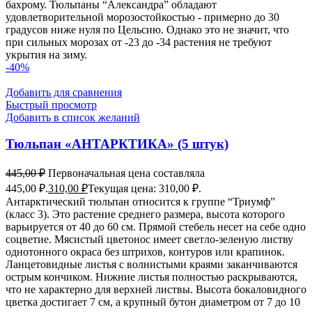
бахрому. Тюльпаны “Александра” обладают
удовлетворительной морозостойкостью - примерно до 30
градусов ниже нуля по Цельсию. Однако это не значит, что
при сильных морозах от -23 до -34 растения не требуют
укрытия на зиму.
-40%
Добавить для сравнения
Быстрый просмотр
Добавить в список желаний
Тюльпан «АНТАРКТИКА» (5 штук)
445,00
₽
Первоначальная цена составляла
445,00 ₽.
310,00
₽
Текущая цена: 310,00 ₽.
Антарктический тюльпан относится к группе “Триумф”
(класс 3). Это растение среднего размера, высота которого
варьируется от 40 до 60 см. Прямой стебель несет на себе одно
соцветие. Мясистый цветонос имеет светло-зеленую листву
однотонного окраса без штрихов, контуров или крапинок.
Ланцетовидные листья с волнистыми краями заканчиваются
острым кончиком. Нижние листья полностью раскрываются,
что не характерно для верхней листвы. Высота бокаловидного
цветка достигает 7 см, а крупный бутон диаметром от 7 до 10