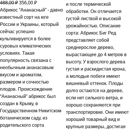
488,00
₽
356,00
₽
и после термической
Абрикос “Ананасный” - давно
обработки. Он отличается
известный сорт на юге
густой листвой и высокой
России и Украины, который
урожайностью. Описание
сейчас успешно
сорта: Абрикос Биг Ред
культивируется в более
представляет собой
суровых климатических
среднерослое дерево,
условиях. Такая
вырастающее до 4 метров в
популярность связана с
высоту. У взрослого дерева
необычным ананасовым
густая и раскидистая крона,
вкусом и ароматом,
а молодые побеги имеют
размером и сочностью
вишневый оттенок. Плоды
плодов. Происхождение
долго остаются на дереве,
“Ананасный” абрикос был
если нет сильного ветра, и
создан в Крыму, в
хорошо сохраняются при
Государственном Никитском
транспортировке. Они имеют
ботаническом саду, из
хороший товарный вид и
родительского сорта
крупные размеры, достигая