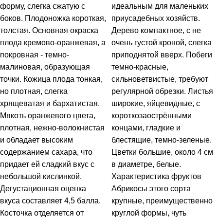
форму, слегка сжатую с
идеальным для маленьких
боков. Плодоножка короткая,
приусадебных хозяйств.
толстая. Основная окраска
Дерево компактное, с не
плода кремово-оранжевая, а
очень густой кроной, слегка
покровная - темно-
приподнятой вверх. Побеги
малиновая, образующая
темно-красные,
точки. Кожица плода тонкая,
сильноветвистые, требуют
но плотная, слегка
регулярной обрезки. Листья
хрящеватая и бархатистая.
широкие, яйцевидные, с
Мякоть оранжевого цвета,
короткозаострёнными
плотная, нежно-волокнистая
концами, гладкие и
и обладает высоким
блестящие, темно-зеленые.
содержанием сахара, что
Цветки большие, около 4 см
придает ей сладкий вкус с
в диаметре, белые.
небольшой кислинкой.
Характеристика фруктов
Дегустационная оценка
Абрикосы этого сорта
вкуса составляет 4,5 балла.
крупные, преимущественно
Косточка отделяется от
круглой формы, чуть