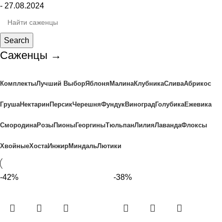
- 27.08.2024
Search
Саженцы →
Комплекты
Лучший Выбор
Яблоня
Малина
Клубника
Слива
Абрикос
Груша
Нектарин
Персик
Черешня
Фундук
Виноград
Голубика
Ежевика
Смородина
Розы
Пионы
Георгины
Тюльпан
Лилия
Лаванда
Флоксы
Хвойные
Хоста
Инжир
Миндаль
Лютики
-42%
-38%