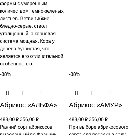
формы с умеренным
количеством темно-зеленых
листьев. Ветви гибкие,
бледно-серые, ствол
утолщенный, а корневая
система мощная. Кора у
дерева бугристая, что
является его отличительной
особенностью.
-38%
-38%
Абрикос «АЛЬФА»
Абрикос «АМУР»
488,00
₽
356,00
₽
488,00
₽
356,00
₽
Ранний сорт абрикосов,
При выборе абрикосового
выведенный во Франции,
сорта для посадки в саду