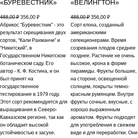
«БУРЕВЕСТНИК»
«ВЕЛИНГТОН»
488,00
₽
356,00
₽
488,00
₽
356,00
₽
Абрикос “Буревестник” - это
Сорт клона, созданный
результат скрещивания двух
американскими
сортов, “Кали Рахманчи” и
селекционерами. Время
“Никитский”, в
созревания плодов среднее
Государственном Никитском
позднее. Растение не очень
ботаническом саду. Его
высокое, крона в форме
автор - К. Ф. Костина, и он
пирамиды. Фрукты большие,
был принят на
на стороне, освещенной
государственное
солнцем, покрыты темно-
тестирование в 1979 году.
красным румянцем. Внутри
Этот сорт рекомендуется для
фрукты сочные, вкусные, с
выращивания в Северо-
хорошо выраженным
Кавказском регионе, так как
ароматом. Фрукты подходят
он обладает высокой
для употребления в свежем
устойчивостью к засухе.
виде и для переработки. Они