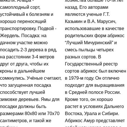
мякоти. Альфа -
хозяйства больше 70-ти лет
самоплодный сорт,
назад. Его авторами
устойчивый к болезням и
являются ученые Г.Т.
хорошо переносящий
Казьмин и В.А. Марусич,
транспортировку. Подвой -
использовавшие в качестве
Жердель. Посадка: на
родительских форм абрикос
дачном участке можно
“Лучший Мичуринский” и
посадить 2-3 дерева в ряд,
смесь пыльцы четырех
на расстоянии 3-4 метров
разных сортов. В
друг от друга, чтобы их
Государственный реестр
кроны в дальнейшем
сортов абрикос был включен
сомкнулись. Учёные считают,
в 1979-м году. Он отлично
что загущенная посадка
подходит для выращивания
способствует лучшей
в Средней полосе России.
зимовке деревьев. Ямы для
Кроме того, он хорошо
посадки должны быть
растет в условиях Дальнего
размерами 80x80 или 70x70
Востока, Урала и Сибири.
сантиметров, и такой же
Абрикос Амур представляет