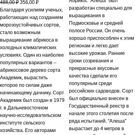
Абрикос “Алеша” был
488,00
₽
356,00
₽
разработан специально для
Благодаря усилиям ученых,
выращивания в
работающих над созданием
Подмосковье и средней
морозоустойчивых сортов,
полосе России. Он очень
стало возможным
хорошо приспособлен к этим
выращивание абрикоса в
регионам и легко дает
холодных климатических
высокие урожаи. Ранние
условиях. Один из наиболее
сроки созревания и
популярных вариантов –
прекрасные вкусовые
абрикосовое дерево сорта
качества сделали его
Академик, вырастить
популярным среди
которое по силам даже
российских садоводов. Сорт
начинающему дачнику. Сорт
был официально внесен в
Академик был создан в 1979
Государственный реестр в
г. в Дальневосточном
начале этого столетия после
научно-исследовательском
ряда испытаний. “Алеша”
институте сельского
вырастает до 4 метров в
хозяйства. Его авторами