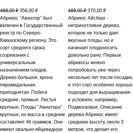
488,00
₽
356,00
₽
488,00
₽
370,00
₽
Абрикос "Авиатор" был
Абрикос Айсберг -
включен в Государственный
неприхотливое дерево,
реестр по Северо-
которое не только дает
Кавказскому региону. Это
вкусные плоды, но и
сорт среднего срока
начинает плодоносить
созревания с
довольно рано. Первые
универсальным
абрикосы можно
назначением плодов.
попробовать уже через
Дерево большое, крона
несколько лет после посадки,
пирамидальная,
и этот сорт особенно хорошо
приподнятая. Побеги
подходит для выращивания
средние, прямые. Листья
в условиях, например,
крупные. Плоды "Авиатора"
Подмосковья. Описание
крупные, их масса в среднем
дерева Абрикос имеет
составляет 46 граммов. Они
среднюю высоту, около 3
имеют овально-яйцевидную
метров, что делает его