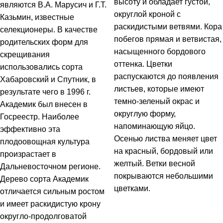
высоту и обладает густой,
являются В.А. Марусич и Г.Т.
округлой кроной с
Казьмин, известные
раскидистыми ветвями. Кора
селекционеры. В качестве
побегов прямая и ветвистая,
родительских форм для
насыщенного бордового
скрещивания
оттенка. Цветки
использовались сорта
распускаются до появления
Хабаровский и Спутник, в
листьев, которые имеют
результате чего в 1996 г.
темно-зеленый окрас и
Академик был внесен в
округлую форму,
Госреестр. Наиболее
напоминающую яйцо.
эффективно эта
Осенью листва меняет цвет
плодоовощная культура
на красный, бордовый или
произрастает в
желтый. Ветки весной
Дальневосточном регионе.
покрываются небольшими
Дерево сорта Академик
цветками.
отличается сильным ростом
и имеет раскидистую крону
округло-продолговатой