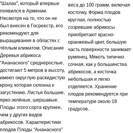
“Шалах”, который впервые
веса до 100 грамм, включая
появился в Армении.
косточку. Форма плодов
Несмотря на то, что он не
круглая, полностью
был внесен в Госреестр, его
созревшие абрикосы
рекомендуют для
приобретают красно-
выращивания в областях с
оранжевый цвет, большую
тёплым климатом. Описание
часть поверхности занимает
Деревья абрикоса
румянец. Мякоть типично
“Ананасного” среднерослые,
сочная, как у большинства
достигают 5 метров в высоту,
абрикосов, а косточка
имеют округлую раскидистую
небольшая и легко
крону, которая склонна к
отделяется. Хранение
загустению. Листья большие,
плодов рекомендуется при
ярко-зелёные, шершавые.
температуре около 18
Плоды этого сорта крупнее,
градусов.
чем у других видов
абрикосов. Характеристики
плодов Плоды “Ананасного”