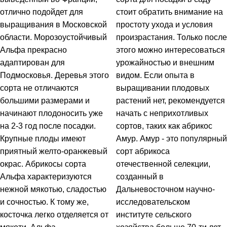
отлично подойдет для
стоит обратить внимание на
выращивания в Московской
простоту ухода и условия
области. Морозоустойчивый
произрастания. Только после
Альфа прекрасно
этого можно интересоваться
адаптирован для
урожайностью и внешним
Подмосковья. Деревья этого
видом. Если опыта в
сорта не отличаются
выращивании плодовых
большими размерами и
растений нет, рекомендуется
начинают плодоносить уже
начать с неприхотливых
на 2-3 год после посадки.
сортов, таких как абрикос
Крупные плоды имеют
Амур. Амур - это популярный
приятный желто-оранжевый
сорт абрикоса
окрас. Абрикосы сорта
отечественной селекции,
Альфа характеризуются
созданный в
нежной мякотью, сладостью
Дальневосточном научно-
и сочностью. К тому же,
исследовательском
косточка легко отделяется от
институте сельского