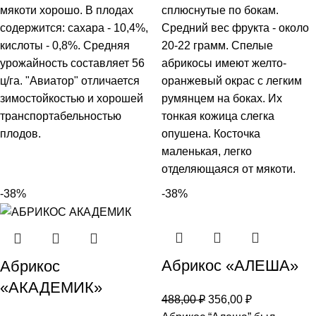
мякоти хорошо. В плодах
сплюснутые по бокам.
содержится: сахара - 10,4%,
Средний вес фрукта - около
кислоты - 0,8%. Средняя
20-22 грамм. Спелые
урожайность составляет 56
абрикосы имеют желто-
ц/га. "Авиатор" отличается
оранжевый окрас с легким
зимостойкостью и хорошей
румянцем на боках. Их
транспортабельностью
тонкая кожица слегка
плодов.
опушена. Косточка
маленькая, легко
отделяющаяся от мякоти.
-38%
-38%
Абрикос «АЛЕША»
Абрикос
«АКАДЕМИК»
488,00
₽
356,00
₽