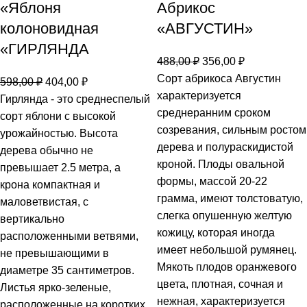
«Яблоня
Абрикос
колоновидная
«АВГУСТИН»
«ГИРЛЯНДА
488,00
₽
356,00
₽
Сорт абрикоса Августин
598,00
₽
404,00
₽
характеризуется
Гирлянда - это среднеспелый
среднеранним сроком
сорт яблони с высокой
созревания, сильным ростом
урожайностью. Высота
дерева и полураскидистой
дерева обычно не
кроной. Плоды овальной
превышает 2.5 метра, а
формы, массой 20-22
крона компактная и
грамма, имеют толстоватую,
маловетвистая, с
слегка опушенную желтую
вертикально
кожицу, которая иногда
расположенными ветвями,
имеет небольшой румянец.
не превышающими в
Мякоть плодов оранжевого
диаметре 35 сантиметров.
цвета, плотная, сочная и
Листья ярко-зеленые,
нежная, характеризуется
расположенные на коротких