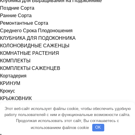
Клубника Для Выращивания на Подоконнике
Поздние Сорта
Ранние Сорта
Ремонтантные Сорта
Среднего Срока Плодоношения
КЛУБНИКА ДЛЯ ПОДОКОННИКА
КОЛОНОВИДНЫЕ САЖЕНЦЫ
КОМНАТНЫЕ РАСТЕНИЯ
КОМПЛЕКТЫ
КОМПЛЕКТЫ САЖЕНЦЕВ
Кортадерия
КРИНУМ
Крокус
КРЫЖОВНИК
ЛАВАНДА
Этот веб-сайт использует файлы cookie, чтобы обеспечить удобную
ЛАГЕРСТРЁМИЯ ИНДИЙСКАЯ
работу пользователей с ним и функциональные возможности сайта.
ЛУКОВИЦЫ ЦВЕТОВ
Продолжая использовать этот сайт, Вы соглашаетесь с
использованием файлов cookie
OK
ГАДЮЧИЙ ЛУК (МУСКАРИ)