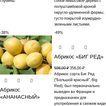
глубины.
собой невысокое дерево с
полуштамбовой кроной
округло-удлиненной формы,
густо покрытой изумрудно-
зелеными листьями.
-38%
-49%
Абрикос «БИГ РЕД»
598,00
₽
356,00
₽
Абрикос сорта Биг Ред
(“Большой красный”, Big
Red), был первоначально
Абрикос
выведен во Франции и
«АНАНАСНЫЙ»
предназначен для
употребления в свежем виде