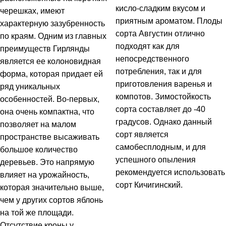
кисло-сладким вкусом и
черешках, имеют
приятным ароматом. Плоды
характерную зазубренность
сорта Августин отлично
по краям. Одним из главных
подходят как для
преимуществ Гирлянды
непосредственного
является ее колоновидная
потребления, так и для
форма, которая придает ей
приготовления варенья и
ряд уникальных
компотов. Зимостойкость
особенностей. Во-первых,
сорта составляет до -40
она очень компактна, что
градусов. Однако данный
позволяет на малом
сорт является
пространстве высаживать
самобесплодным, и для
большое количество
успешного опыления
деревьев. Это напрямую
рекомендуется использовать
влияет на урожайность,
сорт Кичигинский.
которая значительно выше,
чем у других сортов яблонь
на той же площади.
Отсутствие кроны у