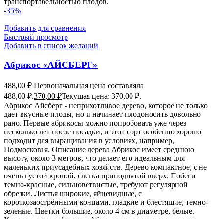
транспортабельностью плодов.
-35%
Добавить для сравнения
Быстрый просмотр
Добавить в список желаний
Абрикос «АЙСБЕРГ»
488,00
₽
Первоначальная цена составляла
488,00 ₽.
370,00
₽
Текущая цена: 370,00 ₽.
Абрикос Айсберг - неприхотливое дерево, которое не только
дает вкусные плоды, но и начинает плодоносить довольно
рано. Первые абрикосы можно попробовать уже через
несколько лет после посадки, и этот сорт особенно хорошо
подходит для выращивания в условиях, например,
Подмосковья. Описание дерева Абрикос имеет среднюю
высоту, около 3 метров, что делает его идеальным для
маленьких приусадебных хозяйств. Дерево компактное, с не
очень густой кроной, слегка приподнятой вверх. Побеги
темно-красные, сильноветвистые, требуют регулярной
обрезки. Листья широкие, яйцевидные, с
короткозаострёнными концами, гладкие и блестящие, темно-
зеленые. Цветки большие, около 4 см в диаметре, белые.