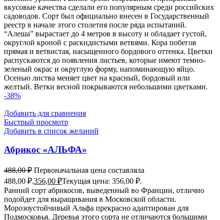
вкусовые качества сделали его популярным среди российских
садоводов. Сорт был официально внесен в Государственный
реестр в начале этого столетия после ряда испытаний.
“Алеша” вырастает до 4 метров в высоту и обладает густой,
округлой кроной с раскидистыми ветвями. Кора побегов
прямая и ветвистая, насыщенного бордового оттенка. Цветки
распускаются до появления листьев, которые имеют темно-
зеленый окрас и округлую форму, напоминающую яйцо.
Осенью листва меняет цвет на красный, бордовый или
желтый. Ветки весной покрываются небольшими цветками.
-38%
Добавить для сравнения
Быстрый просмотр
Добавить в список желаний
Абрикос «АЛЬФА»
488,00
₽
Первоначальная цена составляла
488,00 ₽.
356,00
₽
Текущая цена: 356,00 ₽.
Ранний сорт абрикосов, выведенный во Франции, отлично
подойдет для выращивания в Московской области.
Морозоустойчивый Альфа прекрасно адаптирован для
Подмосковья. Деревья этого сорта не отличаются большими