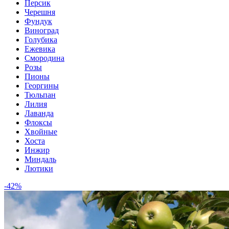
Персик
Черешня
Фундук
Виноград
Голубика
Ежевика
Смородина
Розы
Пионы
Георгины
Тюльпан
Лилия
Лаванда
Флоксы
Хвойные
Хоста
Инжир
Миндаль
Лютики
-42%