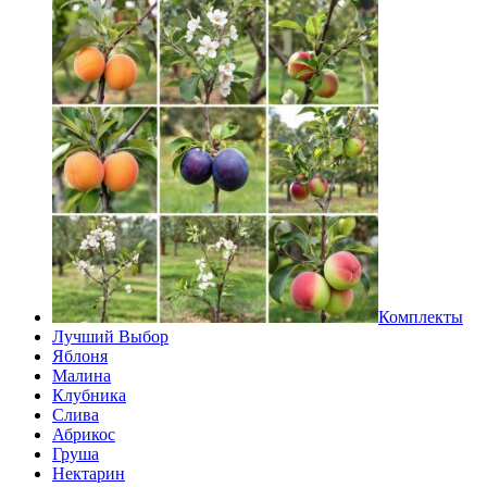
Комплекты
Лучший Выбор
Яблоня
Малина
Клубника
Слива
Абрикос
Груша
Нектарин