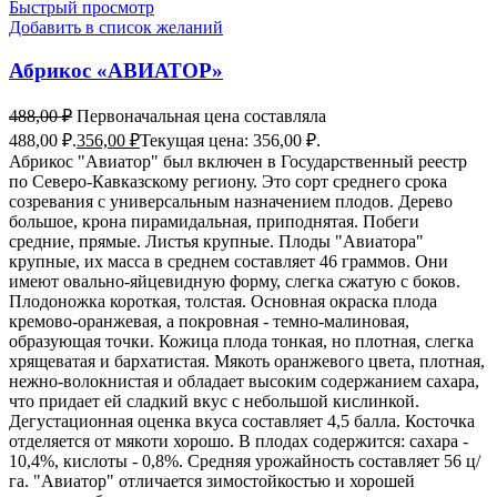
Быстрый просмотр
Добавить в список желаний
Абрикос «АВИАТОР»
488,00
₽
Первоначальная цена составляла
488,00 ₽.
356,00
₽
Текущая цена: 356,00 ₽.
Абрикос "Авиатор" был включен в Государственный реестр
по Северо-Кавказскому региону. Это сорт среднего срока
созревания с универсальным назначением плодов. Дерево
большое, крона пирамидальная, приподнятая. Побеги
средние, прямые. Листья крупные. Плоды "Авиатора"
крупные, их масса в среднем составляет 46 граммов. Они
имеют овально-яйцевидную форму, слегка сжатую с боков.
Плодоножка короткая, толстая. Основная окраска плода
кремово-оранжевая, а покровная - темно-малиновая,
образующая точки. Кожица плода тонкая, но плотная, слегка
хрящеватая и бархатистая. Мякоть оранжевого цвета, плотная,
нежно-волокнистая и обладает высоким содержанием сахара,
что придает ей сладкий вкус с небольшой кислинкой.
Дегустационная оценка вкуса составляет 4,5 балла. Косточка
отделяется от мякоти хорошо. В плодах содержится: сахара -
10,4%, кислоты - 0,8%. Средняя урожайность составляет 56 ц/
га. "Авиатор" отличается зимостойкостью и хорошей