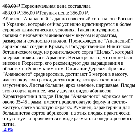
488,00
₽
Первоначальная цена составляла
488,00 ₽.
356,00
₽
Текущая цена: 356,00 ₽.
Абрикос “Ананасный” - давно известный сорт на юге России
и Украины, который сейчас успешно культивируется в более
суровых климатических условиях. Такая популярность
связана с необычным ананасовым вкусом и ароматом,
размером и сочностью плодов. Происхождение “Ананасный”
абрикос был создан в Крыму, в Государственном Никитском
ботаническом саду, из родительского сорта “Шалах”, который
впервые появился в Армении. Несмотря на то, что он не был
внесен в Госреестр, его рекомендуют для выращивания в
областях с тёплым климатом. Описание Деревья абрикоса
“Ананасного” среднерослые, достигают 5 метров в высоту,
имеют округлую раскидистую крону, которая склонна к
загустению. Листья большие, ярко-зелёные, шершавые. Плоды
этого сорта крупнее, чем у других видов абрикосов.
Характеристики плодов Плоды “Ананасного” абрикоса весят
около 35-45 грамм, имеют продолговатую форму и светло-
жёлтую, слегка золотую окраску. Румянец, характерный для
большинства сортов абрикосов, на этих плодах практически
отсутствует и проявляется в виде размытого бледно-розового
пятна.
-49%