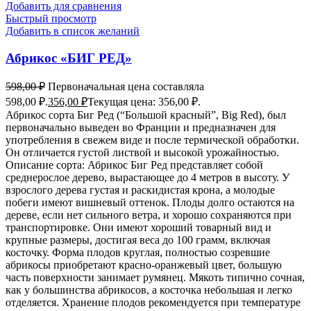
Добавить для сравнения
Быстрый просмотр
Добавить в список желаний
Абрикос «БИГ РЕД»
598,00
₽
Первоначальная цена составляла
598,00 ₽.
356,00
₽
Текущая цена: 356,00 ₽.
Абрикос сорта Биг Ред (“Большой красный”, Big Red), был
первоначально выведен во Франции и предназначен для
употребления в свежем виде и после термической обработки.
Он отличается густой листвой и высокой урожайностью.
Описание сорта: Абрикос Биг Ред представляет собой
среднерослое дерево, вырастающее до 4 метров в высоту. У
взрослого дерева густая и раскидистая крона, а молодые
побеги имеют вишневый оттенок. Плоды долго остаются на
дереве, если нет сильного ветра, и хорошо сохраняются при
транспортировке. Они имеют хороший товарный вид и
крупные размеры, достигая веса до 100 грамм, включая
косточку. Форма плодов круглая, полностью созревшие
абрикосы приобретают красно-оранжевый цвет, большую
часть поверхности занимает румянец. Мякоть типично сочная,
как у большинства абрикосов, а косточка небольшая и легко
отделяется. Хранение плодов рекомендуется при температуре