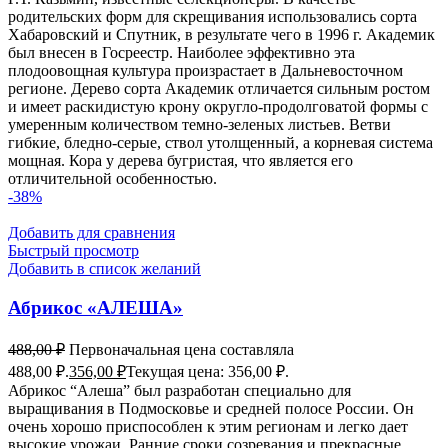
родительских форм для скрещивания использовались сорта
Хабаровский и Спутник, в результате чего в 1996 г. Академик
был внесен в Госреестр. Наиболее эффективно эта
плодоовощная культура произрастает в Дальневосточном
регионе. Дерево сорта Академик отличается сильным ростом
и имеет раскидистую крону округло-продолговатой формы с
умеренным количеством темно-зеленых листьев. Ветви
гибкие, бледно-серые, ствол утолщенный, а корневая система
мощная. Кора у дерева бугристая, что является его
отличительной особенностью.
-38%
Добавить для сравнения
Быстрый просмотр
Добавить в список желаний
Абрикос «АЛЕША»
488,00
₽
Первоначальная цена составляла
488,00 ₽.
356,00
₽
Текущая цена: 356,00 ₽.
Абрикос “Алеша” был разработан специально для
выращивания в Подмосковье и средней полосе России. Он
очень хорошо приспособлен к этим регионам и легко дает
высокие урожаи. Ранние сроки созревания и прекрасные