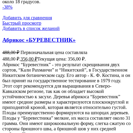
около 18 градусов.
-38%
Добавить для сравнения
Быстрый просмотр
Добавить в список желаний
Абрикос «БУРЕВЕСТНИК»
488,00
₽
Первоначальная цена составляла
488,00 ₽.
356,00
₽
Текущая цена: 356,00 ₽.
Абрикос “Буревестник” - это результат скрещивания двух
сортов, “Кали Рахманчи” и “Никитский”, в Государственном
Никитском ботаническом саду. Его автор - К. Ф. Костина, и он
был принят на государственное тестирование в 1979 году.
Этот сорт рекомендуется для выращивания в Северо-
Кавказском регионе, так как он обладает высокой
устойчивостью к засухе. Деревья абрикоса “Буревестник”
имеют средние размеры и характеризуются плоскоокруглой и
приподнятой кроной, которая является относительно густой.
Плоды преимущественно формируются на шпорцах деревьев.
Плоды у “Буревестника” мелкие, их масса составляет около 31
грамма. Они имеют широкоовальную форму, слегка сжатую со
стороны брюшного шва, а брюшной шов у них средней