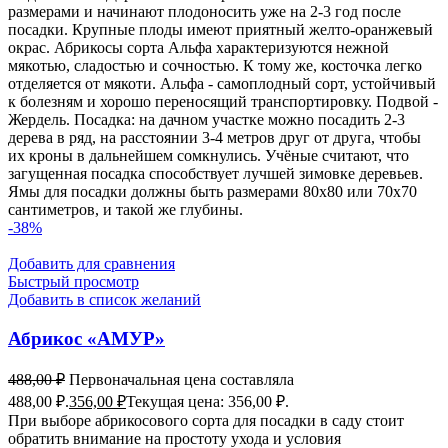
размерами и начинают плодоносить уже на 2-3 год после
посадки. Крупные плоды имеют приятный желто-оранжевый
окрас. Абрикосы сорта Альфа характеризуются нежной
мякотью, сладостью и сочностью. К тому же, косточка легко
отделяется от мякоти. Альфа - самоплодный сорт, устойчивый
к болезням и хорошо переносящий транспортировку. Подвой -
Жердель. Посадка: на дачном участке можно посадить 2-3
дерева в ряд, на расстоянии 3-4 метров друг от друга, чтобы
их кроны в дальнейшем сомкнулись. Учёные считают, что
загущенная посадка способствует лучшей зимовке деревьев.
Ямы для посадки должны быть размерами 80x80 или 70x70
сантиметров, и такой же глубины.
-38%
Добавить для сравнения
Быстрый просмотр
Добавить в список желаний
Абрикос «АМУР»
488,00
₽
Первоначальная цена составляла
488,00 ₽.
356,00
₽
Текущая цена: 356,00 ₽.
При выборе абрикосового сорта для посадки в саду стоит
обратить внимание на простоту ухода и условия