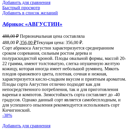
Добавить для сравнения
Быстрый просмотр
Добавить в список желаний
Абрикос «АВГУСТИН»
488,00
₽
Первоначальная цена составляла
488,00 ₽.
356,00
₽
Текущая цена: 356,00 ₽.
Сорт абрикоса Августин характеризуется среднеранним
сроком созревания, сильным ростом дерева и
полураскидистой кроной. Плоды овальной формы, массой 20-
22 грамма, имеют толстоватую, слегка опушенную желтую
кожицу, которая иногда имеет небольшой румянец. Мякоть
плодов оранжевого цвета, плотная, сочная и нежная,
характеризуется кисло-сладким вкусом и приятным ароматом.
Плоды сорта Августин отлично подходят как для
непосредственного потребления, так и для приготовления
варенья и компотов. Зимостойкость сорта составляет до -40
градусов. Однако данный сорт является самобесплодным, и
для успешного опыления рекомендуется использовать сорт
Кичигинский.
-38%
Добавить для сравнения