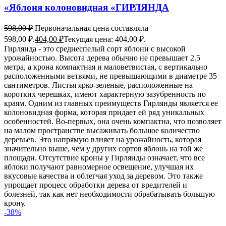
«Яблоня колоновидная «ГИРЛЯНДА
598,00
₽
Первоначальная цена составляла
598,00 ₽.
404,00
₽
Текущая цена: 404,00 ₽.
Гирлянда - это среднеспелый сорт яблони с высокой
урожайностью. Высота дерева обычно не превышает 2.5
метра, а крона компактная и маловетвистая, с вертикально
расположенными ветвями, не превышающими в диаметре 35
сантиметров. Листья ярко-зеленые, расположенные на
коротких черешках, имеют характерную зазубренность по
краям. Одним из главных преимуществ Гирлянды является ее
колоновидная форма, которая придает ей ряд уникальных
особенностей. Во-первых, она очень компактна, что позволяет
на малом пространстве высаживать большое количество
деревьев. Это напрямую влияет на урожайность, которая
значительно выше, чем у других сортов яблонь на той же
площади. Отсутствие кроны у Гирлянды означает, что все
яблоки получают равномерное освещение, улучшая их
вкусовые качества и облегчая уход за деревом. Это также
упрощает процесс обработки дерева от вредителей и
болезней, так как нет необходимости обрабатывать большую
крону.
-38%