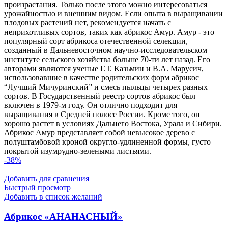
произрастания. Только после этого можно интересоваться
урожайностью и внешним видом. Если опыта в выращивании
плодовых растений нет, рекомендуется начать с
неприхотливых сортов, таких как абрикос Амур. Амур - это
популярный сорт абрикоса отечественной селекции,
созданный в Дальневосточном научно-исследовательском
институте сельского хозяйства больше 70-ти лет назад. Его
авторами являются ученые Г.Т. Казьмин и В.А. Марусич,
использовавшие в качестве родительских форм абрикос
“Лучший Мичуринский” и смесь пыльцы четырех разных
сортов. В Государственный реестр сортов абрикос был
включен в 1979-м году. Он отлично подходит для
выращивания в Средней полосе России. Кроме того, он
хорошо растет в условиях Дальнего Востока, Урала и Сибири.
Абрикос Амур представляет собой невысокое дерево с
полуштамбовой кроной округло-удлиненной формы, густо
покрытой изумрудно-зелеными листьями.
-38%
Добавить для сравнения
Быстрый просмотр
Добавить в список желаний
Абрикос «АНАНАСНЫЙ»