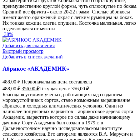
Характеристика фруктов Абрикосы этого сорта крупные,
преимущественно круглой формы, чуть сплюснутые по бокам.
Средний вес фрукта - около 20-22 грамм. Спелые абрикосы
имеют желто-оранжевый окрас с легким румянцем на боках.
Их тонкая кожица слегка опушена. Косточка маленькая, легко
отделяющаяся от мякоти.
-38%
Добавить для сравнения
Быстрый просмотр
Добавить в список желаний
Абрикос «АКАДЕМИК»
488,00
₽
Первоначальная цена составляла
488,00 ₽.
356,00
₽
Текущая цена: 356,00 ₽.
Благодаря усилиям ученых, работающих над созданием
морозоустойчивых сортов, стало возможным выращивание
абрикоса в холодных климатических условиях. Один из
наиболее популярных вариантов – абрикосовое дерево сорта
Академик, вырастить которое по силам даже начинающему
дачнику. Сорт Академик был создан в 1979 г. в
Дальневосточном научно-исследовательском институте
сельского хозяйства. Его авторами являются В.А. Марусич и
Г.Т. Казьмин, известные селекционеры. В качестве