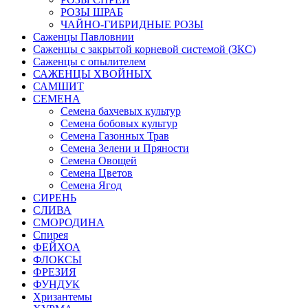
РОЗЫ ШРАБ
ЧАЙНО-ГИБРИДНЫЕ РОЗЫ
Саженцы Павловнии
Саженцы с закрытой корневой системой (ЗКС)
Саженцы с опылителем
САЖЕНЦЫ ХВОЙНЫХ
САМШИТ
СЕМЕНА
Семена бахчевых культур
Семена бобовых культур
Семена Газонных Трав
Семена Зелени и Пряности
Семена Овощей
Семена Цветов
Семена Ягод
СИРЕНЬ
СЛИВА
СМОРОДИНА
Спирея
ФЕЙХОА
ФЛОКСЫ
ФРЕЗИЯ
ФУНДУК
Хризантемы