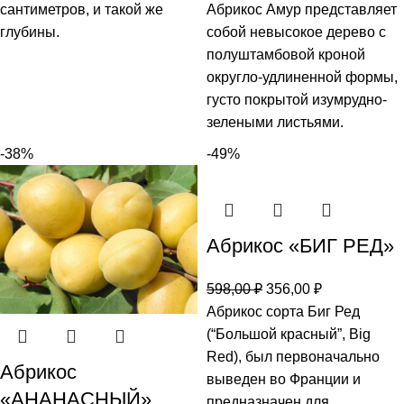
сантиметров, и такой же
Абрикос Амур представляет
глубины.
собой невысокое дерево с
полуштамбовой кроной
округло-удлиненной формы,
густо покрытой изумрудно-
зелеными листьями.
-38%
-49%
Абрикос «БИГ РЕД»
598,00
₽
356,00
₽
Абрикос сорта Биг Ред
(“Большой красный”, Big
Red), был первоначально
Абрикос
выведен во Франции и
«АНАНАСНЫЙ»
предназначен для