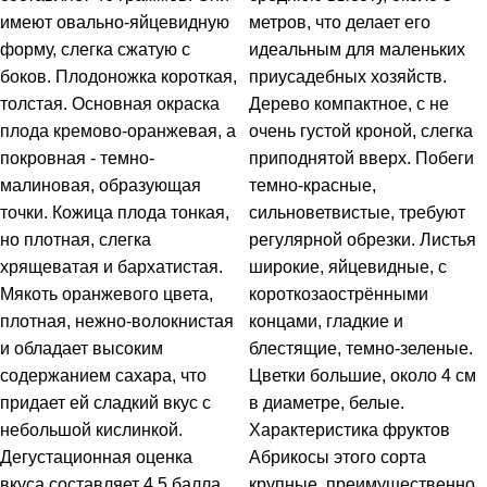
имеют овально-яйцевидную
метров, что делает его
форму, слегка сжатую с
идеальным для маленьких
боков. Плодоножка короткая,
приусадебных хозяйств.
толстая. Основная окраска
Дерево компактное, с не
плода кремово-оранжевая, а
очень густой кроной, слегка
покровная - темно-
приподнятой вверх. Побеги
малиновая, образующая
темно-красные,
точки. Кожица плода тонкая,
сильноветвистые, требуют
но плотная, слегка
регулярной обрезки. Листья
хрящеватая и бархатистая.
широкие, яйцевидные, с
Мякоть оранжевого цвета,
короткозаострёнными
плотная, нежно-волокнистая
концами, гладкие и
и обладает высоким
блестящие, темно-зеленые.
содержанием сахара, что
Цветки большие, около 4 см
придает ей сладкий вкус с
в диаметре, белые.
небольшой кислинкой.
Характеристика фруктов
Дегустационная оценка
Абрикосы этого сорта
вкуса составляет 4,5 балла.
крупные, преимущественно