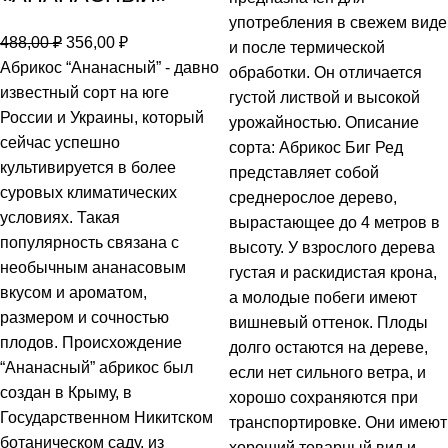
употребления в свежем виде
488,00
₽
356,00
₽
и после термической
Абрикос “Ананасный” - давно
обработки. Он отличается
известный сорт на юге
густой листвой и высокой
России и Украины, который
урожайностью. Описание
сейчас успешно
сорта: Абрикос Биг Ред
культивируется в более
представляет собой
суровых климатических
среднерослое дерево,
условиях. Такая
вырастающее до 4 метров в
популярность связана с
высоту. У взрослого дерева
необычным ананасовым
густая и раскидистая крона,
вкусом и ароматом,
а молодые побеги имеют
размером и сочностью
вишневый оттенок. Плоды
плодов. Происхождение
долго остаются на дереве,
“Ананасный” абрикос был
если нет сильного ветра, и
создан в Крыму, в
хорошо сохраняются при
Государственном Никитском
транспортировке. Они имеют
ботаническом саду, из
хороший товарный вид и