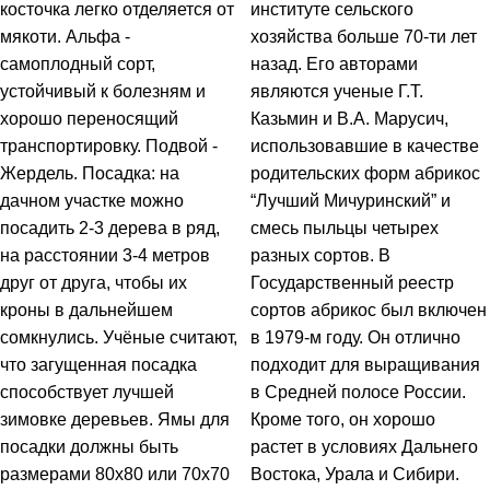
косточка легко отделяется от
институте сельского
мякоти. Альфа -
хозяйства больше 70-ти лет
самоплодный сорт,
назад. Его авторами
устойчивый к болезням и
являются ученые Г.Т.
хорошо переносящий
Казьмин и В.А. Марусич,
транспортировку. Подвой -
использовавшие в качестве
Жердель. Посадка: на
родительских форм абрикос
дачном участке можно
“Лучший Мичуринский” и
посадить 2-3 дерева в ряд,
смесь пыльцы четырех
на расстоянии 3-4 метров
разных сортов. В
друг от друга, чтобы их
Государственный реестр
кроны в дальнейшем
сортов абрикос был включен
сомкнулись. Учёные считают,
в 1979-м году. Он отлично
что загущенная посадка
подходит для выращивания
способствует лучшей
в Средней полосе России.
зимовке деревьев. Ямы для
Кроме того, он хорошо
посадки должны быть
растет в условиях Дальнего
размерами 80x80 или 70x70
Востока, Урала и Сибири.