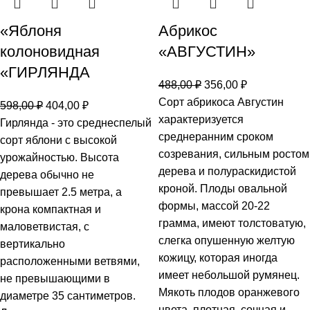
«Яблоня
Абрикос
колоновидная
«АВГУСТИН»
«ГИРЛЯНДА
488,00
₽
356,00
₽
Сорт абрикоса Августин
598,00
₽
404,00
₽
характеризуется
Гирлянда - это среднеспелый
среднеранним сроком
сорт яблони с высокой
созревания, сильным ростом
урожайностью. Высота
дерева и полураскидистой
дерева обычно не
кроной. Плоды овальной
превышает 2.5 метра, а
формы, массой 20-22
крона компактная и
грамма, имеют толстоватую,
маловетвистая, с
слегка опушенную желтую
вертикально
кожицу, которая иногда
расположенными ветвями,
имеет небольшой румянец.
не превышающими в
Мякоть плодов оранжевого
диаметре 35 сантиметров.
цвета, плотная, сочная и