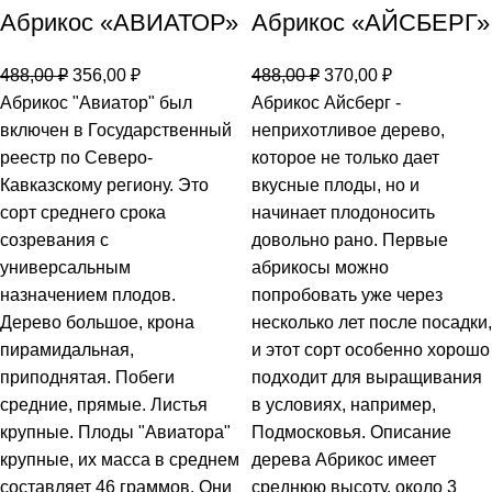
Абрикос «АВИАТОР»
Абрикос «АЙСБЕРГ»
488,00
₽
356,00
₽
488,00
₽
370,00
₽
Абрикос "Авиатор" был
Абрикос Айсберг -
включен в Государственный
неприхотливое дерево,
реестр по Северо-
которое не только дает
Кавказскому региону. Это
вкусные плоды, но и
сорт среднего срока
начинает плодоносить
созревания с
довольно рано. Первые
универсальным
абрикосы можно
назначением плодов.
попробовать уже через
Дерево большое, крона
несколько лет после посадки,
пирамидальная,
и этот сорт особенно хорошо
приподнятая. Побеги
подходит для выращивания
средние, прямые. Листья
в условиях, например,
крупные. Плоды "Авиатора"
Подмосковья. Описание
крупные, их масса в среднем
дерева Абрикос имеет
составляет 46 граммов. Они
среднюю высоту, около 3