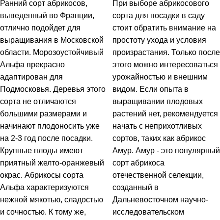
Ранний сорт абрикосов,
При выборе абрикосового
выведенный во Франции,
сорта для посадки в саду
отлично подойдет для
стоит обратить внимание на
выращивания в Московской
простоту ухода и условия
области. Морозоустойчивый
произрастания. Только после
Альфа прекрасно
этого можно интересоваться
адаптирован для
урожайностью и внешним
Подмосковья. Деревья этого
видом. Если опыта в
сорта не отличаются
выращивании плодовых
большими размерами и
растений нет, рекомендуется
начинают плодоносить уже
начать с неприхотливых
на 2-3 год после посадки.
сортов, таких как абрикос
Крупные плоды имеют
Амур. Амур - это популярный
приятный желто-оранжевый
сорт абрикоса
окрас. Абрикосы сорта
отечественной селекции,
Альфа характеризуются
созданный в
нежной мякотью, сладостью
Дальневосточном научно-
и сочностью. К тому же,
исследовательском