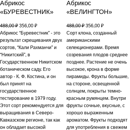
Абрикос
Абрикос
«БУРЕВЕСТНИК»
«ВЕЛИНГТОН»
488,00
₽
356,00
₽
488,00
₽
356,00
₽
Абрикос “Буревестник” - это
Сорт клона, созданный
результат скрещивания двух
американскими
сортов, “Кали Рахманчи” и
селекционерами. Время
“Никитский”, в
созревания плодов среднее
Государственном Никитском
позднее. Растение не очень
ботаническом саду. Его
высокое, крона в форме
автор - К. Ф. Костина, и он
пирамиды. Фрукты большие,
был принят на
на стороне, освещенной
государственное
солнцем, покрыты темно-
тестирование в 1979 году.
красным румянцем. Внутри
Этот сорт рекомендуется для
фрукты сочные, вкусные, с
выращивания в Северо-
хорошо выраженным
Кавказском регионе, так как
ароматом. Фрукты подходят
он обладает высокой
для употребления в свежем