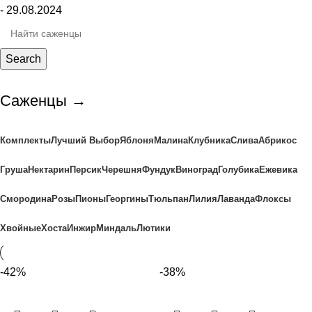
- 29.08.2024
Search
Саженцы →
Комплекты
Лучший Выбор
Яблоня
Малина
Клубника
Слива
Абрикос
Груша
Нектарин
Персик
Черешня
Фундук
Виноград
Голубика
Ежевика
Смородина
Розы
Пионы
Георгины
Тюльпан
Лилия
Лаванда
Флоксы
Хвойные
Хоста
Инжир
Миндаль
Лютики
-42%
-38%