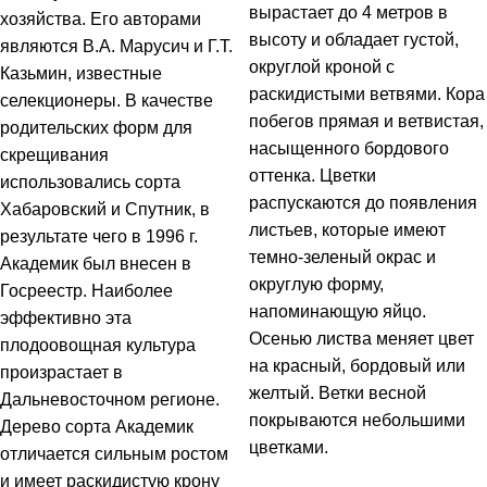
вырастает до 4 метров в
хозяйства. Его авторами
высоту и обладает густой,
являются В.А. Марусич и Г.Т.
округлой кроной с
Казьмин, известные
раскидистыми ветвями. Кора
селекционеры. В качестве
побегов прямая и ветвистая,
родительских форм для
насыщенного бордового
скрещивания
оттенка. Цветки
использовались сорта
распускаются до появления
Хабаровский и Спутник, в
листьев, которые имеют
результате чего в 1996 г.
темно-зеленый окрас и
Академик был внесен в
округлую форму,
Госреестр. Наиболее
напоминающую яйцо.
эффективно эта
Осенью листва меняет цвет
плодоовощная культура
на красный, бордовый или
произрастает в
желтый. Ветки весной
Дальневосточном регионе.
покрываются небольшими
Дерево сорта Академик
цветками.
отличается сильным ростом
и имеет раскидистую крону