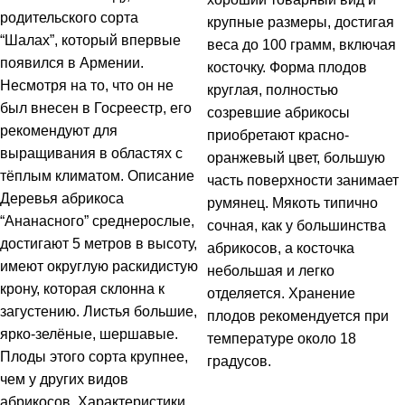
родительского сорта
крупные размеры, достигая
“Шалах”, который впервые
веса до 100 грамм, включая
появился в Армении.
косточку. Форма плодов
Несмотря на то, что он не
круглая, полностью
был внесен в Госреестр, его
созревшие абрикосы
рекомендуют для
приобретают красно-
выращивания в областях с
оранжевый цвет, большую
тёплым климатом. Описание
часть поверхности занимает
Деревья абрикоса
румянец. Мякоть типично
“Ананасного” среднерослые,
сочная, как у большинства
достигают 5 метров в высоту,
абрикосов, а косточка
имеют округлую раскидистую
небольшая и легко
крону, которая склонна к
отделяется. Хранение
загустению. Листья большие,
плодов рекомендуется при
ярко-зелёные, шершавые.
температуре около 18
Плоды этого сорта крупнее,
градусов.
чем у других видов
абрикосов. Характеристики