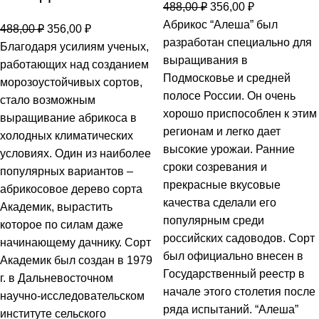
488,00
₽
356,00
₽
Абрикос “Алеша” был
488,00
₽
356,00
₽
разработан специально для
Благодаря усилиям ученых,
выращивания в
работающих над созданием
Подмосковье и средней
морозоустойчивых сортов,
полосе России. Он очень
стало возможным
хорошо приспособлен к этим
выращивание абрикоса в
регионам и легко дает
холодных климатических
высокие урожаи. Ранние
условиях. Один из наиболее
сроки созревания и
популярных вариантов –
прекрасные вкусовые
абрикосовое дерево сорта
качества сделали его
Академик, вырастить
популярным среди
которое по силам даже
российских садоводов. Сорт
начинающему дачнику. Сорт
был официально внесен в
Академик был создан в 1979
Государственный реестр в
г. в Дальневосточном
начале этого столетия после
научно-исследовательском
ряда испытаний. “Алеша”
институте сельского