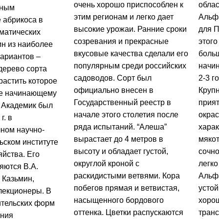
очень хорошо приспособлен к
облас
жным
этим регионам и легко дает
Альф
 абрикоса в
высокие урожаи. Ранние сроки
для 
матических
созревания и прекрасные
этого
ин из наиболее
вкусовые качества сделали его
боль
ариантов –
популярным среди российских
начин
дерево сорта
садоводов. Сорт был
2-3 г
растить которое
официально внесен в
Круп
же начинающему
Государственный реестр в
прия
т Академик был
начале этого столетия после
окрас
г. в
ряда испытаний. “Алеша”
хара
ном научно-
вырастает до 4 метров в
мякот
ьском институте
высоту и обладает густой,
сочно
яйства. Его
округлой кроной с
легко
яются В.А.
раскидистыми ветвями. Кора
Альфа
. Казьмин,
побегов прямая и ветвистая,
устой
лекционеры. В
насыщенного бордового
хоро
ительских форм
оттенка. Цветки распускаются
транс
ания