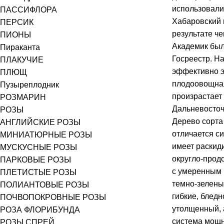
использовали
ПАССИФЛОРА
Хабаровский 
ПЕРСИК
результате чег
ПИОНЫ
Академик был
Пираканта
Госреестр. Н
ПЛАКУЧИЕ
эффективно э
ПЛЮЩ
плодоовощная
Пузыреплодник
произрастает
РОЗМАРИН
Дальневосточ
РОЗЫ
Дерево сорта
АНГЛИЙСКИЕ РОЗЫ
отличается с
МИНИАТЮРНЫЕ РОЗЫ
имеет раскид
МУСКУСНЫЕ РОЗЫ
округло-прод
ПАРКОВЫЕ РОЗЫ
с умеренным 
ПЛЕТИСТЫЕ РОЗЫ
темно-зелены
ПОЛИАНТОВЫЕ РОЗЫ
гибкие, бледн
ПОЧВОПОКРОВНЫЕ РОЗЫ
утолщенный, 
РОЗА ФЛОРИБУНДА
система мощн
РОЗЫ СПРЕЙ