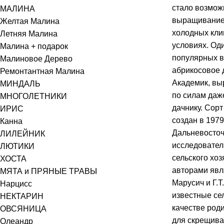
стало возмо
МАЛИНА
выращивание
Желтая Малина
холодных кли
Летняя Малина
условиях. Од
Малина + подарок
популярных в
Малиновое Дерево
абрикосовое 
Ремонтантная Малина
Академик, вы
МИНДАЛЬ
по силам да
МНОГОЛЕТНИКИ
дачнику. Сор
ИРИС
создан в 1979 
Канна
Дальневосточ
ЛИЛЕЙНИК
исследовател
ЛЮТИКИ
сельского хоз
ХОСТА
авторами явл
МЯТА и ПРЯНЫЕ ТРАВЫ
Марусич и Г.Т
Нарцисс
известные се
НЕКТАРИН
качестве род
ОВСЯНИЦА
для скрещив
Олеандр