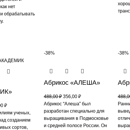
хоро
как нет
транс
и обрабатывать
у.
-38%
-38%
Абрикос «АЛЕША»
Абр
ИК»
488,00
₽
356,00
₽
488,
Абрикос “Алеша” был
Ранни
00
₽
разработан специально для
выве
илиям ученых,
выращивания в Подмосковье
отлич
ад созданием
и средней полосе России. Он
выра
ивых сортов,