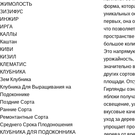
ЖИМОЛОСТЬ
форма, котор
ЗИЗИФУС
уникальных о
ИНЖИР
первых, она о
ИРГА
что позволяе
КАЛЛЫ
пространстве
Каштан
большое коли
КИВИ
Это напрямую
КИЗИЛ
урожайность,
КЛЕМАТИС
значительно 
КЛУБНИКА
других сортов
Зем Клубника
площади. Отс
Клубника Для Выращивания на
Гирлянды озна
Подоконнике
яблоки получ
Поздние Сорта
освещение, у
Ранние Сорта
вкусовые каче
Ремонтантные Сорта
уход за дерев
Среднего Срока Плодоношения
упрощает про
КЛУБНИКА ДЛЯ ПОДОКОННИКА
дерева от вр