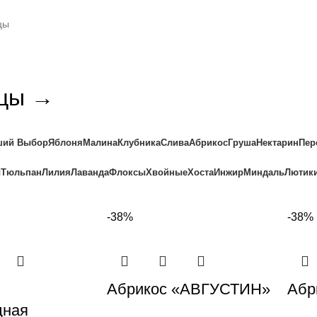
цы →
ший Выбор
Яблоня
Малина
Клубника
Слива
Абрикос
Груша
Нектарин
Пер
ы
Тюльпан
Лилия
Лаванда
Флоксы
Хвойные
Хоста
Инжир
Миндаль
Лютик
-38%
-38%
Абрикос «АВГУСТИН»
Абр
дная