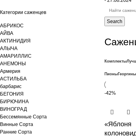
- 27.08.2024
Категории саженцев
Search
АБРИКОС
АЙВА
Сажен
АКТИНИДИЯ
АЛЫЧА
АМАРИЛЛИС
Комплекты
Луч
АНЕМОНЫ
Армерия
Пионы
Георгин
АСТИЛЬБА
барбарис
-42%
БЕГОНИЯ
БИРЮЧИНА
ВИНОГРАД
Бессемянные Сорта
«Яблоня
Винные Сорта
Ранние Сорта
колонови