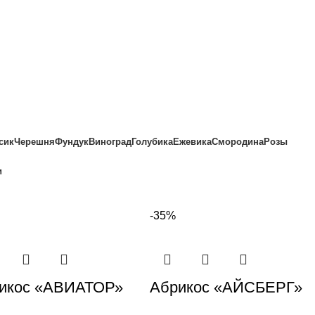
сик
Черешня
Фундук
Виноград
Голубика
Ежевика
Смородина
Розы
и
-35%
икос «АВИАТОР»
Абрикос «АЙСБЕРГ»