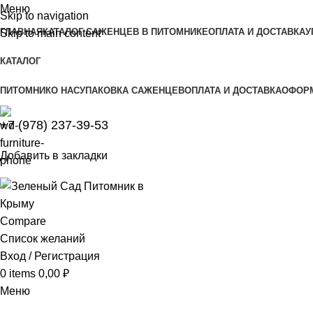
Меню
Skip to navigation
ГЛАВНАЯ
КАТАЛОГ САЖЕНЦЕВ В ПИТОМНИКЕ
ОПЛАТА И ДОСТАВКА
У
Skip to main content
КАТАЛОГ
ПИТОМНИК
О НАС
УПАКОВКА САЖЕНЦЕВ
ОПЛАТА И ДОСТАВКА
ОФОРМ
+7 (978) 237-39-53
Добавить в закладки
Compare
Список желаний
Вход / Регистрация
0
items
0,00
₽
Меню