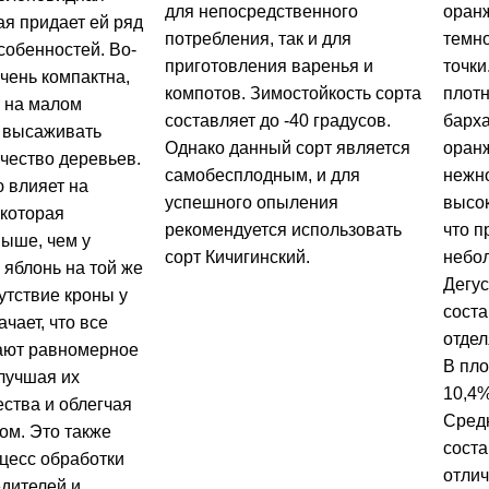
для непосредственного
оранж
ая придает ей ряд
потребления, так и для
темн
собенностей. Во-
приготовления варенья и
точки
чень компактна,
компотов. Зимостойкость сорта
плотн
т на малом
составляет до -40 градусов.
барха
 высаживать
Однако данный сорт является
оранж
чество деревьев.
самобесплодным, и для
нежно
 влияет на
успешного опыления
высо
 которая
рекомендуется использовать
что п
выше, чем у
сорт Кичигинский.
небол
 яблонь на той же
Дегус
утствие кроны у
соста
чает, что все
отдел
ают равномерное
В пло
лучшая их
10,4%
ства и облегчая
Сред
ом. Это также
соста
цесс обработки
отлич
едителей и