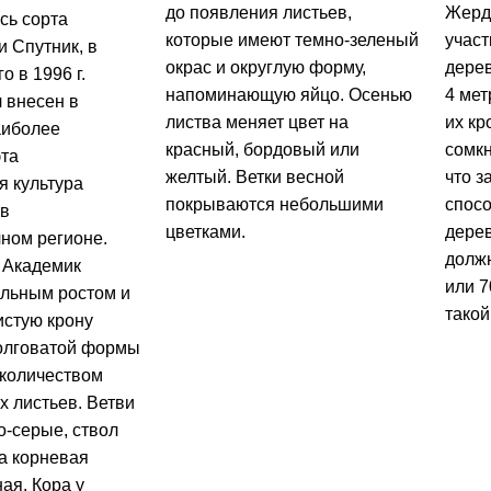
до появления листьев,
Жерде
сь сорта
которые имеют темно-зеленый
участ
и Спутник, в
окрас и округлую форму,
дерев
о в 1996 г.
напоминающую яйцо. Осенью
4 мет
 внесен в
листва меняет цвет на
их к
аиболее
красный, бордовый или
сомкн
та
желтый. Ветки весной
что з
 культура
покрываются небольшими
спосо
 в
цветками.
дерев
ном регионе.
долж
 Академик
или 7
ильным ростом и
такой
истую крону
олговатой формы
количеством
х листьев. Ветви
о-серые, ствол
а корневая
ая. Кора у