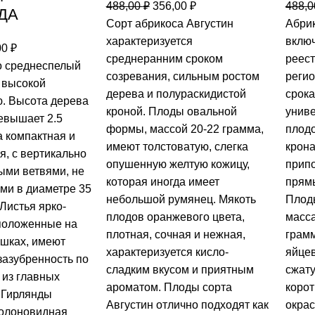
488,00
₽
356,00
₽
488,
ДА
Сорт абрикоса Августин
Абрик
характеризуется
включ
00
₽
среднеранним сроком
реест
то среднеспелый
созревания, сильным ростом
регио
с высокой
дерева и полураскидистой
срока
. Высота дерева
кроной. Плоды овальной
унив
евышает 2.5
формы, массой 20-22 грамма,
плодо
а компактная и
имеют толстоватую, слегка
крона
я, с вертикально
опушенную желтую кожицу,
припо
ми ветвями, не
которая иногда имеет
прямы
и в диаметре 35
небольшой румянец. Мякоть
Плоды
Листья ярко-
плодов оранжевого цвета,
масса
положенные на
плотная, сочная и нежная,
грамм
ешках, имеют
характеризуется кисло-
яйцев
зазубренность по
сладким вкусом и приятным
сжату
 из главных
ароматом. Плоды сорта
корот
 Гирлянды
Августин отлично подходят как
окрас
колоновидная