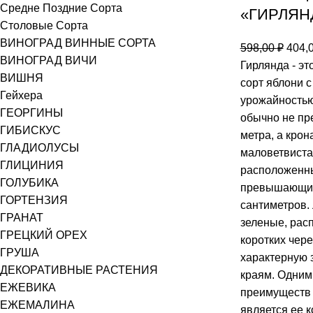
Средне Поздние Сорта
«ГИРЛЯН
Столовые Сорта
ВИНОГРАД ВИННЫЕ СОРТА
598,00
₽
404,
ВИНОГРАД ВИЧИ
Гирлянда - э
ВИШНЯ
сорт яблони 
Гейхера
урожайностью
ГЕОРГИНЫ
обычно не пр
ГИБИСКУС
метра, а крон
ГЛАДИОЛУСЫ
маловетвиста
ГЛИЦИНИЯ
расположенны
ГОЛУБИКА
превышающим
ГОРТЕНЗИЯ
сантиметров. 
ГРАНАТ
зеленые, рас
ГРЕЦКИЙ ОРЕХ
коротких чер
ГРУША
характерную 
ДЕКОРАТИВНЫЕ РАСТЕНИЯ
краям. Одним
ЕЖЕВИКА
преимуществ
ЕЖЕМАЛИНА
является ее 