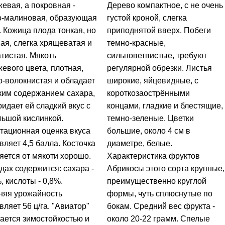
евая, а покровная -
Дерево компактное, с не очень
о-малиновая, образующая
густой кроной, слегка
. Кожица плода тонкая, но
приподнятой вверх. Побеги
ая, слегка хрящеватая и
темно-красные,
тистая. Мякоть
сильноветвистые, требуют
евого цвета, плотная,
регулярной обрезки. Листья
-волокнистая и обладает
широкие, яйцевидные, с
ким содержанием сахара,
короткозаострёнными
ридает ей сладкий вкус с
концами, гладкие и блестящие,
ьшой кислинкой.
темно-зеленые. Цветки
тационная оценка вкуса
большие, около 4 см в
вляет 4,5 балла. Косточка
диаметре, белые.
яется от мякоти хорошо.
Характеристика фруктов
дах содержится: сахара -
Абрикосы этого сорта крупные,
, кислоты - 0,8%.
преимущественно круглой
няя урожайность
формы, чуть сплюснутые по
вляет 56 ц/га. "Авиатор"
бокам. Средний вес фрукта -
ается зимостойкостью и
около 20-22 грамм. Спелые