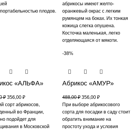
шей
абрикосы имеют желто-
портабельностью плодов.
оранжевый окрас с легким
румянцем на боках. Их тонкая
кожица слегка опушена.
Косточка маленькая, легко
отделяющаяся от мякоти.
-38%
икос «АЛЬФА»
Абрикос «АМУР»
00
₽
356,00
₽
488,00
₽
356,00
₽
й сорт абрикосов,
При выборе абрикосового
денный во Франции,
сорта для посадки в саду стоит
но подойдет для
обратить внимание на
щивания в Московской
простоту ухода и условия