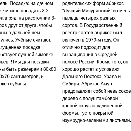
ль. Посадка: на дачном
родительских форм абрикос
ке можно посадить 2-3
“Лучший Мичуринский” и смесь
а в ряд, на расстоянии 3-
пыльцы четырех разных
ров друг от друга, чтобы
сортов. В Государственный
роны в дальнейшем
реестр сортов абрикос был
улись. Учёные считают,
включен в 1979-м году. Он
агущенная посадка
отлично подходит для
бствует лучшей зимовке
выращивания в Средней
ьев. Ямы для посадки
полосе России. Кроме того, он
ны быть размерами 80x80
хорошо растет в условиях
0x70 сантиметров, и
Дальнего Востока, Урала и
 же глубины.
Сибири. Абрикос Амур
представляет собой невысокое
дерево с полуштамбовой
кроной округло-удлиненной
формы, густо покрытой
изумрудно-зелеными листьями.