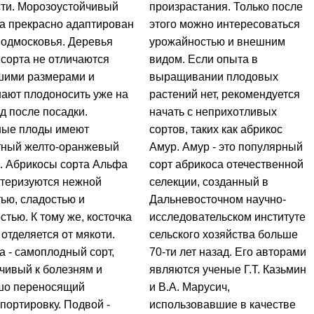
ти. Морозоустойчивый
произрастания. Только после
а прекрасно адаптирован
этого можно интересоваться
Подмосковья. Деревья
урожайностью и внешним
 сорта не отличаются
видом. Если опыта в
шими размерами и
выращивании плодовых
ают плодоносить уже на
растений нет, рекомендуется
од после посадки.
начать с неприхотливых
ные плоды имеют
сортов, таких как абрикос
тный желто-оранжевый
Амур. Амур - это популярный
. Абрикосы сорта Альфа
сорт абрикоса отечественной
ктеризуются нежной
селекции, созданный в
ью, сладостью и
Дальневосточном научно-
стью. К тому же, косточка
исследовательском институте
 отделяется от мякоти.
сельского хозяйства больше
 - самоплодный сорт,
70-ти лет назад. Его авторами
чивый к болезням и
являются ученые Г.Т. Казьмин
шо переносящий
и В.А. Марусич,
портировку. Подвой -
использовавшие в качестве