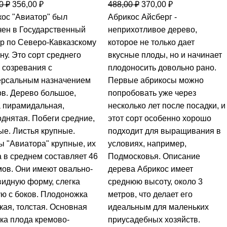
00
₽
356,00
₽
488,00
₽
370,00
₽
ос "Авиатор" был
Абрикос Айсберг -
ен в Государственный
неприхотливое дерево,
р по Северо-Кавказскому
которое не только дает
ну. Это сорт среднего
вкусные плоды, но и начинает
 созревания с
плодоносить довольно рано.
ерсальным назначением
Первые абрикосы можно
в. Дерево большое,
попробовать уже через
 пирамидальная,
несколько лет после посадки, и
днятая. Побеги средние,
этот сорт особенно хорошо
е. Листья крупные.
подходит для выращивания в
 "Авиатора" крупные, их
условиях, например,
 в среднем составляет 46
Подмосковья. Описание
ов. Они имеют овально-
дерева Абрикос имеет
идную форму, слегка
среднюю высоту, около 3
ю с боков. Плодоножка
метров, что делает его
кая, толстая. Основная
идеальным для маленьких
ка плода кремово-
приусадебных хозяйств.