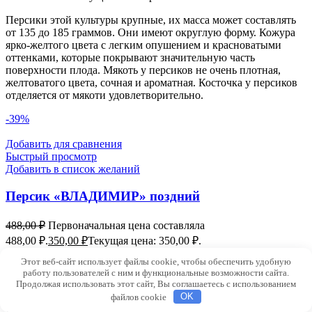
Персики этой культуры крупные, их масса может составлять
от 135 до 185 граммов. Они имеют округлую форму. Кожура
ярко-желтого цвета с легким опушением и красноватыми
оттенками, которые покрывают значительную часть
поверхности плода. Мякоть у персиков не очень плотная,
желтоватого цвета, сочная и ароматная. Косточка у персиков
отделяется от мякоти удовлетворительно.
-39%
Добавить для сравнения
Быстрый просмотр
Добавить в список желаний
Персик «ВЛАДИМИР» поздний
488,00
₽
Первоначальная цена составляла
488,00 ₽.
350,00
₽
Текущая цена: 350,00 ₽.
Этот веб-сайт использует файлы cookie, чтобы обеспечить удобную
Персиковое дерево "Владимир" - это среднерослое,
работу пользователей с ним и функциональные возможности сайта.
многолетнее растение, которое может достигать высоты до 5
Продолжая использовать этот сайт, Вы соглашаетесь с использованием
метров. У него компактная крона. Цветки на дереве похожи
файлов cookie
OK
на шиповниковые и имеют бледно-розовую окраску.