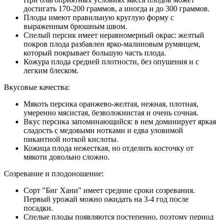
достигать 170-200 граммов, а иногда и до 300 граммов.
Плоды имеют правильную круглую форму с
выраженным брюшным швом.
Спелый персик имеет неравномерный окрас: желтый
покров плода разбавлен ярко-малиновым румянцем,
который покрывает большую часть плода.
Кожура плода средней плотности, без опушения и с
легким блеском.
Вкусовые качества:
Мякоть персика оранжево-желтая, нежная, плотная,
умеренно мясистая, безволокнистая и очень сочная.
Вкус персика запоминающийся: в нем доминирует яркая
сладость с медовыми нотками и едва уловимой
пикантной ноткой кислоты.
Кожица плода нежесткая, но отделить косточку от
мякоти довольно сложно.
Созревание и плодоношение:
Сорт "Биг Хани" имеет средние сроки созревания.
Первый урожай можно ожидать на 3-4 год после
посадки.
Спелые плоды появляются постепенно, поэтому период