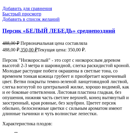
Добавить для сравнения
Быстрый просмотр
Добавить в список желаний
Персик «БЕЛЫЙ ЛЕБЕДЬ» среднепоздний
488,00
₽
Первоначальная цена составляла
488,00 ₽.
350,00
₽
Текущая цена: 350,00 ₽.
Персик "Низкорослый" - это сорт с низкорослым деревом
высотой 2-3 метра и шаровидной, слегка раскидистой кроной.
Молодые растущие побеги окрашены в светлые тона, со
временем тонкая кожица грубеет и приобретает коричневый
цвет. Ветви покрыты темно-зеленой ланцетовидной листвой,
слегка вогнутой по центральной жилке, хорошо видимой, как
и ее боковые ответвления. Листовая пластина гладкая, без
опушения, нижняя часть светлее верхней, конец вытянутый и
заостренный, края ровные, без зазубрин. Цветет персик
обильно, белоснежные цветки с сильным ароматом имеют
длинные тычинки и чуть волнистые лепестки.
Характеристика плодов: