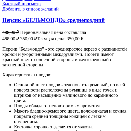
Быстрый просмотр
Добавить в список желаний
Персик «БЕЛЬМОНДО» среднепоздний
488,00
₽
Первоначальная цена составляла
488,00 ₽.
350,00
₽
Текущая цена: 350,00 ₽.
Персик "Бельмондо" - это среднерослое дерево с раскидистой
кроной и укороченными междоузлиями. Побеги имеют
красный цвет с солнечной стороны и желто-зеленый с
затененной стороны.
Характеристика плодов:
Основной цвет плодов - зеленовато-кремовый, по всей
поверхности расположены румянцы в виде точек и
штрихов от насыщенно-малинового до карминного
цвета.
Плоды обладают неповторимым ароматом.
Мякоть бледно-кремового цвета, волокончатая и сочная,
покрыта средней толщины кожицей с легким
опушением.
Косточка хорошо отделяется от мякоти.