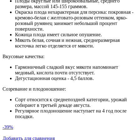
Плоды округлые или широкоовальные, среднего
размера, массой 145-155 граммов.
Окраска плода нехарактерная для персика: покровная -
кремово-белая с желтовато-розовым оттенком, ярко-
розовый румянец занимает небольшой процент
поверхности.
Кожица плода имеет сильное опушение.
Мякоть белая, сочная и нежная, среднеразмерная
косточка легко отделяется от мякоти.
Вкусовые качества:
Гармоничный сладкий вкус мякоти напоминает
медовый, кислота почти отсутствует.
Дегустационная оценка - 4,5 баллов.
Созревание и плодоношение:
Сорт относится к среднепоздней категории, урожай
собирают в третьей декаде августа.
Регулярное плодоношение наступает на 4 год после
посадки.
-39%
Добавить для сравнения