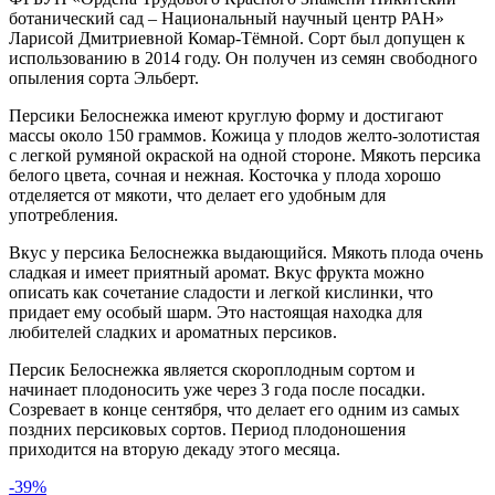
ботанический сад – Национальный научный центр РАН»
Ларисой Дмитриевной Комар-Тёмной. Сорт был допущен к
использованию в 2014 году. Он получен из семян свободного
опыления сорта Эльберт.
Персики Белоснежка имеют круглую форму и достигают
массы около 150 граммов. Кожица у плодов желто-золотистая
с легкой румяной окраской на одной стороне. Мякоть персика
белого цвета, сочная и нежная. Косточка у плода хорошо
отделяется от мякоти, что делает его удобным для
употребления.
Вкус у персика Белоснежка выдающийся. Мякоть плода очень
сладкая и имеет приятный аромат. Вкус фрукта можно
описать как сочетание сладости и легкой кислинки, что
придает ему особый шарм. Это настоящая находка для
любителей сладких и ароматных персиков.
Персик Белоснежка является скороплодным сортом и
начинает плодоносить уже через 3 года после посадки.
Созревает в конце сентября, что делает его одним из самых
поздних персиковых сортов. Период плодоношения
приходится на вторую декаду этого месяца.
-39%