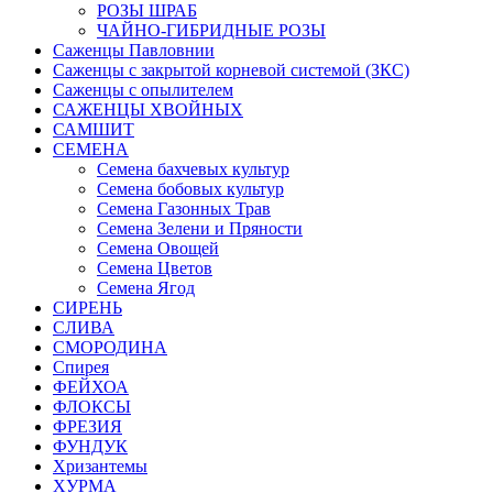
РОЗЫ ШРАБ
ЧАЙНО-ГИБРИДНЫЕ РОЗЫ
Саженцы Павловнии
Саженцы с закрытой корневой системой (ЗКС)
Саженцы с опылителем
САЖЕНЦЫ ХВОЙНЫХ
САМШИТ
СЕМЕНА
Семена бахчевых культур
Семена бобовых культур
Семена Газонных Трав
Семена Зелени и Пряности
Семена Овощей
Семена Цветов
Семена Ягод
СИРЕНЬ
СЛИВА
СМОРОДИНА
Спирея
ФЕЙХОА
ФЛОКСЫ
ФРЕЗИЯ
ФУНДУК
Хризантемы
ХУРМА