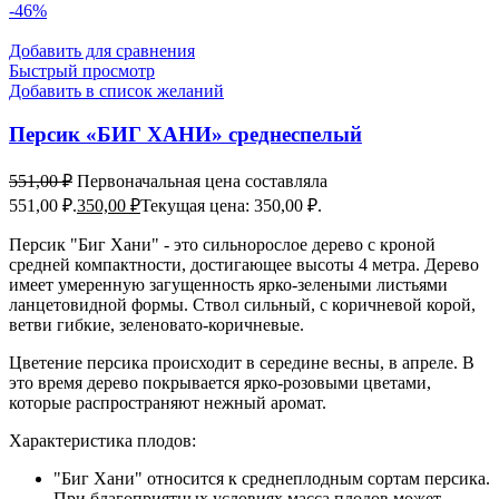
-46%
Добавить для сравнения
Быстрый просмотр
Добавить в список желаний
Персик «БИГ ХАНИ» среднеспелый
551,00
₽
Первоначальная цена составляла
551,00 ₽.
350,00
₽
Текущая цена: 350,00 ₽.
Персик "Биг Хани" - это сильнорослое дерево с кроной
средней компактности, достигающее высоты 4 метра. Дерево
имеет умеренную загущенность ярко-зелеными листьями
ланцетовидной формы. Ствол сильный, с коричневой корой,
ветви гибкие, зеленовато-коричневые.
Цветение персика происходит в середине весны, в апреле. В
это время дерево покрывается ярко-розовыми цветами,
которые распространяют нежный аромат.
Характеристика плодов:
"Биг Хани" относится к среднеплодным сортам персика.
При благоприятных условиях масса плодов может