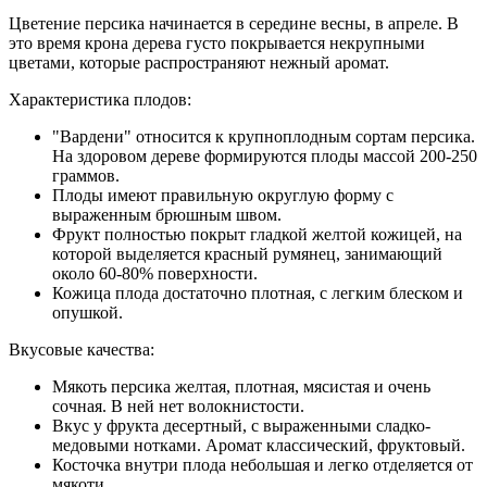
Цветение персика начинается в середине весны, в апреле. В
это время крона дерева густо покрывается некрупными
цветами, которые распространяют нежный аромат.
Характеристика плодов:
"Вардени" относится к крупноплодным сортам персика.
На здоровом дереве формируются плоды массой 200-250
граммов.
Плоды имеют правильную округлую форму с
выраженным брюшным швом.
Фрукт полностью покрыт гладкой желтой кожицей, на
которой выделяется красный румянец, занимающий
около 60-80% поверхности.
Кожица плода достаточно плотная, с легким блеском и
опушкой.
Вкусовые качества:
Мякоть персика желтая, плотная, мясистая и очень
сочная. В ней нет волокнистости.
Вкус у фрукта десертный, с выраженными сладко-
медовыми нотками. Аромат классический, фруктовый.
Косточка внутри плода небольшая и легко отделяется от
мякоти.