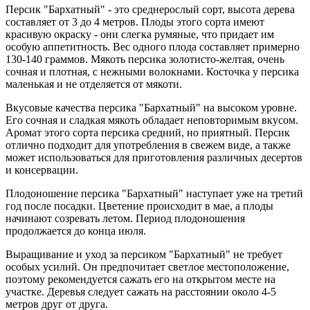
Персик "Бархатный" - это среднерослый сорт, высота дерева
составляет от 3 до 4 метров. Плоды этого сорта имеют
красивую окраску - они слегка румяные, что придает им
особую аппетитность. Вес одного плода составляет примерно
130-140 граммов. Мякоть персика золотисто-желтая, очень
сочная и плотная, с нежными волокнами. Косточка у персика
маленькая и не отделяется от мякоти.
Вкусовые качества персика "Бархатный" на высоком уровне.
Его сочная и сладкая мякоть обладает неповторимым вкусом.
Аромат этого сорта персика средний, но приятный. Персик
отлично подходит для употребления в свежем виде, а также
может использоваться для приготовления различных десертов
и консервации.
Плодоношение персика "Бархатный" наступает уже на третий
год после посадки. Цветение происходит в мае, а плоды
начинают созревать летом. Период плодоношения
продолжается до конца июля.
Выращивание и уход за персиком "Бархатный" не требует
особых усилий. Он предпочитает светлое местоположение,
поэтому рекомендуется сажать его на открытом месте на
участке. Деревья следует сажать на расстоянии около 4-5
метров друг от друга.