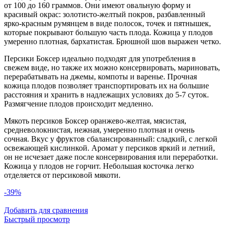
от 100 до 160 граммов. Они имеют овальную форму и
красивый окрас: золотисто-желтый покров, разбавленный
ярко-красным румянцем в виде полосок, точек и пятнышек,
которые покрывают большую часть плода. Кожица у плодов
умеренно плотная, бархатистая. Брюшной шов выражен четко.
Персики Боксер идеально подходят для употребления в
свежем виде, но также их можно консервировать, мариновать,
перерабатывать на джемы, компоты и варенье. Прочная
кожица плодов позволяет транспортировать их на большие
расстояния и хранить в надлежащих условиях до 5-7 суток.
Размягчение плодов происходит медленно.
Мякоть персиков Боксер оранжево-желтая, мясистая,
средневолокнистая, нежная, умеренно плотная и очень
сочная. Вкус у фруктов сбалансированный: сладкий, с легкой
освежающей кислинкой. Аромат у персиков яркий и летний,
он не исчезает даже после консервирования или переработки.
Кожица у плодов не горчит. Небольшая косточка легко
отделяется от персиковой мякоти.
-39%
Добавить для сравнения
Быстрый просмотр