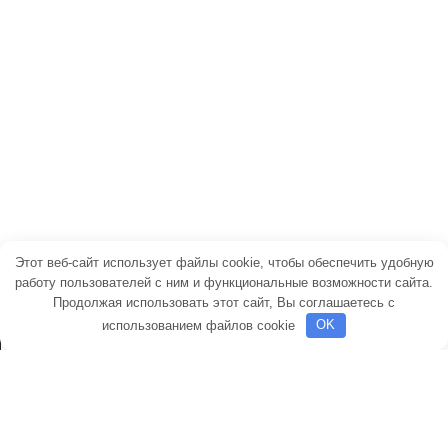
●
Клематис
●
Амариллис
●
Каллы
●
Бегония
●
Георгины
●
Фрезия
●
Лилейник
Этот веб-сайт использует файлы cookie, чтобы обеспечить удобную
работу пользователей с ним и функциональные возможности сайта.
Продолжая использовать этот сайт, Вы соглашаетесь с
использованием файлов cookie
OK