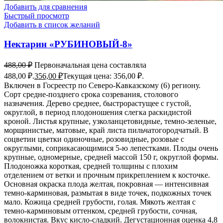
Добавить для сравнения
Быстрый просмотр
Добавить в список желаний
Нектарин «РУБИНОВЫЙ-8»
488,00
₽
Первоначальная цена составляла
488,00 ₽.
356,00
₽
Текущая цена: 356,00 ₽.
Включен в Госреестр по Северо-Кавказскому (6) региону.
Сорт средне-позднего срока созревания, столового
назначения. Дерево среднее, быстрорастущее с густой,
округлой, в период плодоношения слегка раскидистой
кроной. Листья крупные, узколанцетовидные, темно-зеленые,
морщинистые, матовые, край листа пильчатогородчатый. В
соцветии цветки одиночные, розовидные, розовые с
округлыми, соприкасающимися 5-ю лепестками. Плоды очень
крупные, одномерные, средней массой 150 г, округлой формы.
Плодоножка короткая, средней толщины с плохим
отделением от ветки и прочным прикреплением к косточке.
Основная окраска плода желтая, покровная — интенсивная
темно-карминовая, размытая в виде точек, подкожных точек
мало. Кожица средней грубости, голая. Мякоть желтая с
темно-карминовым оттенком, средней грубости, сочная,
волокнистая. Вкус кисло-сладкий. Дегустационная оценка 4,8