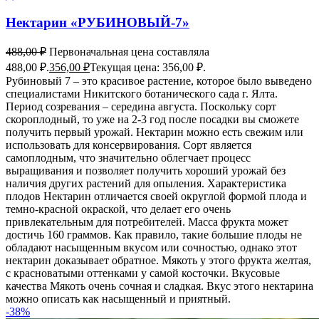
Нектарин «РУБИНОВЫЙ-7»
488,00
₽
Первоначальная цена составляла
488,00 ₽.
356,00
₽
Текущая цена: 356,00 ₽.
Рубиновый 7 – это красивое растение, которое было выведено
специалистами Никитского ботанического сада г. Ялта.
Период созревания – середина августа. Поскольку сорт
скороплодный, то уже на 2-3 год после посадки вы сможете
получить первый урожай. Нектарин можно есть свежим или
использовать для консервирования. Сорт является
самоплодным, что значительно облегчает процесс
выращивания и позволяет получить хороший урожай без
наличия других растений для опыления. Характеристика
плодов Нектарин отличается своей округлой формой плода и
темно-красной окраской, что делает его очень
привлекательным для потребителей. Масса фрукта может
достичь 160 граммов. Как правило, такие большие плоды не
обладают насыщенным вкусом или сочностью, однако этот
нектарин доказывает обратное. Мякоть у этого фрукта желтая,
с красноватыми оттенками у самой косточки. Вкусовые
качества Мякоть очень сочная и сладкая. Вкус этого нектарина
можно описать как насыщенный и приятный.
-38%