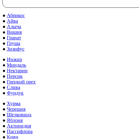
●
Абрикос
●
Айва
●
Алыча
●
Вишня
●
Гранат
●
Груша
●
Зизифус
●
Инжир
●
Миндаль
●
Нектарин
●
Персик
●
Грецкий орех
●
Слива
●
Фундук
●
Хурма
●
Черешня
●
Шелковица
●
Яблоня
●
Актинидия
●
Пассифлора
●
Киви