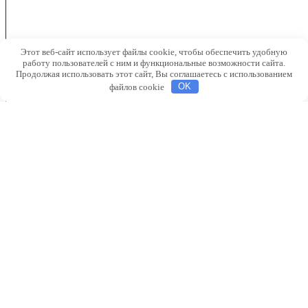
Этот веб-сайт использует файлы cookie, чтобы обеспечить удобную
работу пользователей с ним и функциональные возможности сайта.
Продолжая использовать этот сайт, Вы соглашаетесь с использованием
файлов cookie
OK
●
Гадючий лук
●
Гиацинт
●
Крокус
●
Лилия
●
Нарцисс
●
Рябчик
●
Тюльпан
●
Гладиолус