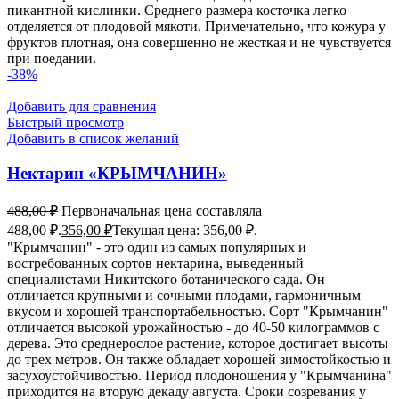
пикантной кислинки. Среднего размера косточка легко
отделяется от плодовой мякоти. Примечательно, что кожура у
фруктов плотная, она совершенно не жесткая и не чувствуется
при поедании.
-38%
Добавить для сравнения
Быстрый просмотр
Добавить в список желаний
Нектарин «КРЫМЧАНИН»
488,00
₽
Первоначальная цена составляла
488,00 ₽.
356,00
₽
Текущая цена: 356,00 ₽.
"Крымчанин" - это один из самых популярных и
востребованных сортов нектарина, выведенный
специалистами Никитского ботанического сада. Он
отличается крупными и сочными плодами, гармоничным
вкусом и хорошей транспортабельностью. Сорт "Крымчанин"
отличается высокой урожайностью - до 40-50 килограммов с
дерева. Это среднерослое растение, которое достигает высоты
до трех метров. Он также обладает хорошей зимостойкостью и
засухоустойчивостью. Период плодоношения у "Крымчанина"
приходится на вторую декаду августа. Сроки созревания у