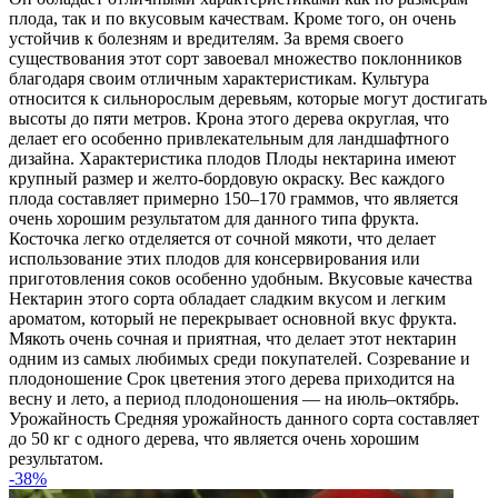
плода, так и по вкусовым качествам. Кроме того, он очень
устойчив к болезням и вредителям. За время своего
существования этот сорт завоевал множество поклонников
благодаря своим отличным характеристикам. Культура
относится к сильнорослым деревьям, которые могут достигать
высоты до пяти метров. Крона этого дерева округлая, что
делает его особенно привлекательным для ландшафтного
дизайна. Характеристика плодов Плоды нектарина имеют
крупный размер и желто-бордовую окраску. Вес каждого
плода составляет примерно 150–170 граммов, что является
очень хорошим результатом для данного типа фрукта.
Косточка легко отделяется от сочной мякоти, что делает
использование этих плодов для консервирования или
приготовления соков особенно удобным. Вкусовые качества
Нектарин этого сорта обладает сладким вкусом и легким
ароматом, который не перекрывает основной вкус фрукта.
Мякоть очень сочная и приятная, что делает этот нектарин
одним из самых любимых среди покупателей. Созревание и
плодоношение Срок цветения этого дерева приходится на
весну и лето, а период плодоношения — на июль–октябрь.
Урожайность Средняя урожайность данного сорта составляет
до 50 кг с одного дерева, что является очень хорошим
результатом.
-38%