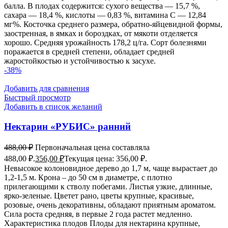
балла. В плодах содержится: сухого вещества — 15,7 %,
сахара — 18,4 %, кислоты — 0,83 %, витамина С — 12,84
мг%. Косточка среднего размера, обратно-яйцевидной формы,
заостренная, в ямках и бороздках, от мякоти отделяется
хорошо. Средняя урожайность 178,2 ц/га. Сорт болезнями
поражается в средней степени, обладает средней
жаростойкостью и устойчивостью к засухе.
-38%
Добавить для сравнения
Быстрый просмотр
Добавить в список желаний
Нектарин «РУБИС» ранний
488,00
₽
Первоначальная цена составляла
488,00 ₽.
356,00
₽
Текущая цена: 356,00 ₽.
Невысокое колоновидное дерево до 1,7 м, чаще вырастает до
1,2-1,5 м. Крона – до 50 см в диаметре, с плотно
прилегающими к стволу побегами. Листья узкие, длинные,
ярко-зеленые. Цветет рано, цветы крупные, красивые,
розовые, очень декоративны, обладают приятным ароматом.
Сила роста средняя, в первые 2 года растет медленно.
Характеристика плодов Плоды для нектарина крупные,