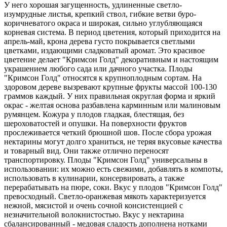
У него хорошая загущенность, удлиненные светло-
изумрудные листья, крепкий ствол, гибкие ветви буро-
коричневатого окраса и широкая, сильно углубляющаяся
корневая система. В период цветения, который приходится на
апрель-май, крона дерева густо покрывается светлыми
цветками, издающими сладковатый аромат. Это красивое
цветение делает "Кримсон Голд" декоративным и настоящим
украшением любого сада или дачного участка. Плоды
"Кримсон Голд" относятся к крупноплодным сортам. На
здоровом дереве вызревают крупные фрукты массой 100-130
граммов каждый. У них правильная округлая форма и яркий
окрас - желтая основа разбавлена карминным или малиновым
румянцем. Кожура у плодов гладкая, блестящая, без
шероховатостей и опушки. На поверхности фруктов
прослеживается четкий брюшной шов. После сбора урожая
нектарины могут долго храниться, не теряя вкусовые качества
и товарный вид. Они также отлично переносят
транспортировку. Плоды "Кримсон Голд" универсальны в
использовании: их можно есть свежими, добавлять в компоты,
использовать в кулинарии, консервировать, а также
перерабатывать на пюре, соки. Вкус у плодов "Кримсон Голд"
превосходный. Светло-оранжевая мякоть характеризуется
нежной, мясистой и очень сочной консистенцией с
незначительной волокнистостью. Вкус у нектарина
сбалансированный - медовая сладость дополнена нотками