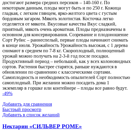
достигают размера средних персиков – 140-160 г. По
некоторым данным, плоды могут быть и по 250 г. Кожица
гладкая, с легким глянцем, ярко-желтого цвета с густым
бордовым загаром. Мякоть золотистая. Косточка легко
отделяется от мякоти. Вкусовые качества Вкус сладкий,
приятный, мякоть очень ароматная. Плоды предназначены в
основном для консервирования. Созревание и плодоношение
Сорт Рубис – раннеспелый, первые плоды начинают снимать
в конце июля. Урожайность Урожайность высокая, с 1 дерева
снимают в среднем по 7-8 кг. Скороплодный, полноценный
урожай можно получать на 2-3-й год после посадки.
Продуктивный период – небольшой, как у всех колоновидных
сортов. Растения быстрее старятся, раньше нуждаются в
обновлении по сравнению с классическими сортами.
Самоплодность и необходимость опылителей Сорт полностью
самоплодный. При желании можно посадить дома 1
экземпляр в горшке или контейнере – плоды все равно будут.
-49%
Добавить для сравнения
Быстрый просмотр
Добавить в список желаний
Нектарин «СИЛЬВЕР РОМЕ»