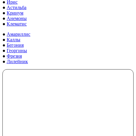
●
Ирис
●
Астильба
●
Кринум
●
Анемоны
●
Клематис
●
Амариллис
●
Каллы
●
Бегония
●
Георгины
●
Фрезия
●
Лилейник