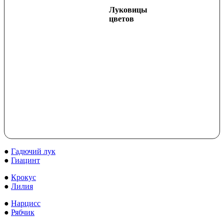
Луковицы
цветов
●
Гадючий лук
●
Гиацинт
●
Крокус
●
Лилия
●
Нарцисс
●
Рябчик