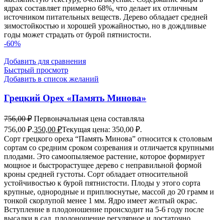
ядрах составляет примерно 68%, что делает их отличным
источником питательных веществ. Дерево обладает средней
зимостойкостью и хорошей урожайностью, но в дождливые
годы может страдать от бурой пятнистости.
-60%
Добавить для сравнения
Быстрый просмотр
Добавить в список желаний
Грецкий Орех «Память Минова»
756,00
₽
Первоначальная цена составляла
756,00 ₽.
350,00
₽
Текущая цена: 350,00 ₽.
Сорт грецкого ореха “Память Минова” относится к столовым
сортам со средним сроком созревания и отличается крупными
плодами. Это самоопыляемое растение, которое формирует
мощное и быстрорастущее дерево с неправильной формой
кроны средней густоты. Сорт обладает относительной
устойчивостью к бурой пятнистости. Плоды у этого сорта
крупные, однородные и приплюснутые, массой до 20 грамм и
тонкой скорлупой менее 1 мм. Ядро имеет желтый окрас.
Вступление в плодоношение происходит на 5-6 году после
высадки в сад, плодоношение регулярное и достаточно