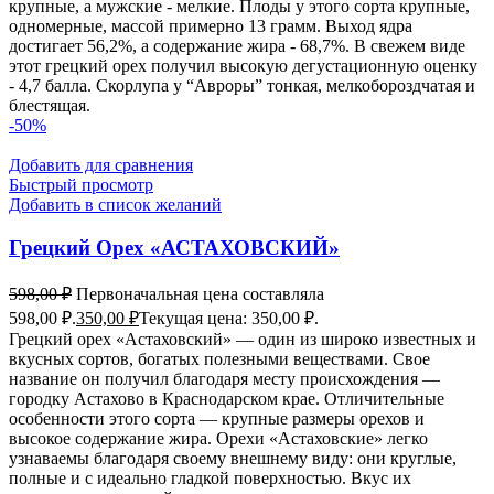
крупные, а мужские - мелкие. Плоды у этого сорта крупные,
одномерные, массой примерно 13 грамм. Выход ядра
достигает 56,2%, а содержание жира - 68,7%. В свежем виде
этот грецкий орех получил высокую дегустационную оценку
- 4,7 балла. Скорлупа у “Авроры” тонкая, мелкобороздчатая и
блестящая.
-50%
Добавить для сравнения
Быстрый просмотр
Добавить в список желаний
Грецкий Орех «АСТАХОВСКИЙ»
598,00
₽
Первоначальная цена составляла
598,00 ₽.
350,00
₽
Текущая цена: 350,00 ₽.
Грецкий орех «Астаховский» — один из широко известных и
вкусных сортов, богатых полезными веществами. Свое
название он получил благодаря месту происхождения —
городку Астахово в Краснодарском крае. Отличительные
особенности этого сорта — крупные размеры орехов и
высокое содержание жира. Орехи «Астаховские» легко
узнаваемы благодаря своему внешнему виду: они круглые,
полные и с идеально гладкой поверхностью. Вкус их