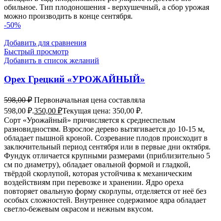
обильное. Тип плодоношения - верхушечный, а сбор урожая
можно производить в конце сентября.
-50%
Добавить для сравнения
Быстрый просмотр
Добавить в список желаний
Орех Грецкий «УРОЖАЙНЫЙ»
598,00
₽
Первоначальная цена составляла
598,00 ₽.
350,00
₽
Текущая цена: 350,00 ₽.
Сорт «Урожайный» причисляется к среднеспелым
разновидностям. Взрослое дерево вытягивается до 10-15 м,
обладает пышной кроной. Созревание плодов происходит в
заключительный период сентября или в первые дни октября.
Фундук отличается крупными размерами (приблизительно 5
см по диаметру), обладает овальной формой и гладкой,
твёрдой скорлупой, которая устойчива к механическим
воздействиям при перевозке и хранении. Ядро ореха
повторяет овальную форму скорлупы, отделяется от неё без
особых сложностей. Внутреннее содержимое ядра обладает
светло-бежевым окрасом и нежным вкусом.