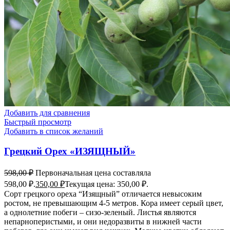
Добавить для сравнения
Быстрый просмотр
Добавить в список желаний
Грецкий Орех «ИЗЯЩНЫЙ»
598,00
₽
Первоначальная цена составляла
598,00 ₽.
350,00
₽
Текущая цена: 350,00 ₽.
Сорт грецкого ореха “Изящный” отличается невысоким
ростом, не превышающим 4-5 метров. Кора имеет серый цвет,
а однолетние побеги – сизо-зеленый. Листья являются
непарноперистыми, и они недоразвиты в нижней части