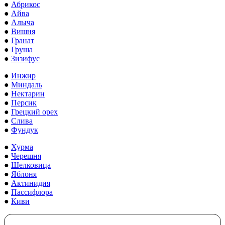
●
Абрикос
●
Айва
●
Алыча
●
Вишня
●
Гранат
●
Груша
●
Зизифус
●
Инжир
●
Миндаль
●
Нектарин
●
Персик
●
Грецкий орех
●
Слива
●
Фундук
●
Хурма
●
Черешня
●
Шелковица
●
Яблоня
●
Актинидия
●
Пассифлора
●
Киви