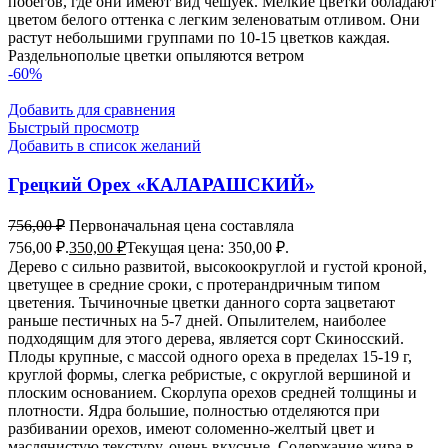
побегов, где они имеют вид чешуек. Мелкие цветки обладают
цветом белого оттенка с легким зеленоватым отливом. Они
растут небольшими группами по 10-15 цветков каждая.
Раздельнополые цветки опыляются ветром
-60%
Добавить для сравнения
Быстрый просмотр
Добавить в список желаний
Грецкий Орех «КАЛАРАШСКИЙ»
756,00
₽
Первоначальная цена составляла
756,00 ₽.
350,00
₽
Текущая цена: 350,00 ₽.
Дерево с сильно развитой, высокоокруглой и густой кроной,
цветущее в средние сроки, с протерандричным типом
цветения. Тычиночные цветки данного сорта зацветают
раньше пестичных на 5-7 дней. Опылителем, наиболее
подходящим для этого дерева, является сорт Скиносский.
Плоды крупные, с массой одного ореха в пределах 15-19 г,
круглой формы, слегка ребристые, с округлой вершиной и
плоским основанием. Скорлупа орехов средней толщины и
плотности. Ядра большие, полностью отделяются при
разбивании орехов, имеют соломенно-желтый цвет и
маслянистую текстуру, очень вкусные. Содержание жира в