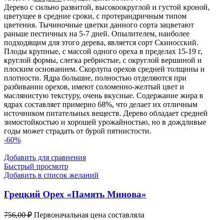
Дерево с сильно развитой, высокоокруглой и густой кроной,
цветущее в средние сроки, с протерандричным типом
цветения. Тычиночные цветки данного сорта зацветают
раньше пестичных на 5-7 дней. Опылителем, наиболее
подходящим для этого дерева, является сорт Скиносский.
Плоды крупные, с массой одного ореха в пределах 15-19 г,
круглой формы, слегка ребристые, с округлой вершиной и
плоским основанием. Скорлупа орехов средней толщины и
плотности. Ядра большие, полностью отделяются при
разбивании орехов, имеют соломенно-желтый цвет и
маслянистую текстуру, очень вкусные. Содержание жира в
ядрах составляет примерно 68%, что делает их отличным
источником питательных веществ. Дерево обладает средней
зимостойкостью и хорошей урожайностью, но в дождливые
годы может страдать от бурой пятнистости.
-60%
Добавить для сравнения
Быстрый просмотр
Добавить в список желаний
Грецкий Орех «Память Минова»
756,00
₽
Первоначальная цена составляла