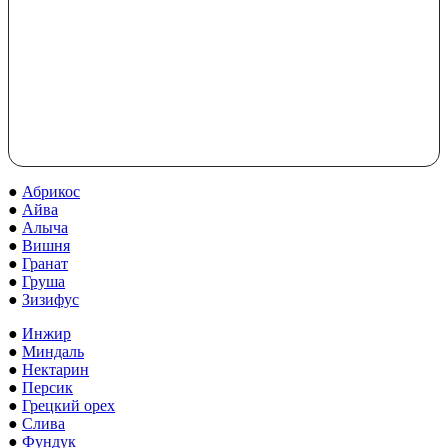
●
Абрикос
●
Айва
●
Алыча
●
Вишня
●
Гранат
●
Груша
●
Зизифус
●
Инжир
●
Миндаль
●
Нектарин
●
Персик
●
Грецкий орех
●
Слива
●
Фундук