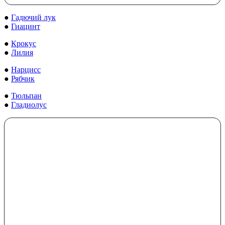
●
Гадючий лук
●
Гиацинт
●
Крокус
●
Лилия
●
Нарцисс
●
Рябчик
●
Тюльпан
●
Гладиолус