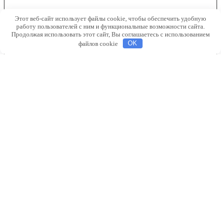
Декоративные
Этот веб-сайт использует файлы cookie, чтобы обеспечить удобную
растения
работу пользователей с ним и функциональные возможности сайта.
Продолжая использовать этот сайт, Вы соглашаетесь с использованием
файлов cookie
OK
●
Лаванда
●
Самшит
●
Сирень
●
Плакучие деревья
●
Хвойные деревья
●
Хоста