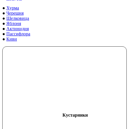
●
Хурма
●
Черешня
●
Шелковица
●
Яблоня
●
Актинидия
●
Пассифлора
●
Киви
Кустарники