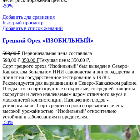
несет риск поражения цветов.
-50%
Добавить для сравнения
Быстрый просмотр
Добавить в список желаний
Грецкий Орех «ИЗОБИЛЬНЫЙ»
598,00
₽
Первоначальная цена составляла
598,00 ₽.
350,00
₽
Текущая цена: 350,00 ₽.
Сорт грецкого ореха ‘Изобильный’ был выведен в Северо-
Кавказском Зональном НИИ садоводства и виноградарства и
принят на государственное тестирование в 1978 г.
Рекомендуется для выращивания в Северо-Кавказском районе.
Плоды этого сорта крупные и округлые, со средней толщины
скорлупой и легко извлекаемым ядром отличного вкуса и
маслянистой консистенции. Назначение плодов -
универсальное. Сорт среднего срока созревания с очень
высокой урожайностью. ‘Изобильный’ относительно
устойчив к заболеваниям и вредителям.
-50%