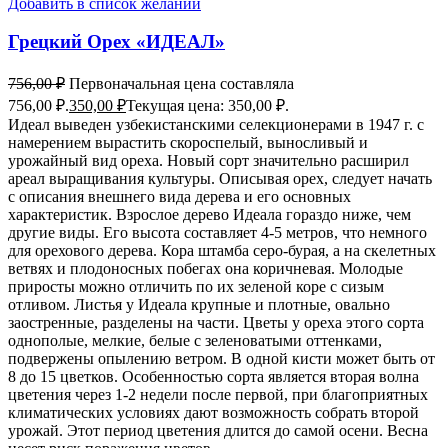
Добавить в список желаний
Грецкий Орех «ИДЕАЛ»
756,00
₽
Первоначальная цена составляла
756,00 ₽.
350,00
₽
Текущая цена: 350,00 ₽.
Идеал выведен узбекистанскими селекционерами в 1947 г. с
намерением вырастить скороспелый, выносливый и
урожайный вид ореха. Новый сорт значительно расширил
ареал выращивания культуры. Описывая орех, следует начать
с описания внешнего вида дерева и его основных
характеристик. Взрослое дерево Идеала гораздо ниже, чем
другие виды. Его высота составляет 4-5 метров, что немного
для орехового дерева. Кора штамба серо-бурая, а на скелетных
ветвях и плодоносных побегах она коричневая. Молодые
приросты можно отличить по их зеленой коре с сизым
отливом. Листья у Идеала крупные и плотные, овально
заостренные, разделены на части. Цветы у ореха этого сорта
однополые, мелкие, белые с зеленоватыми оттенками,
подвержены опылению ветром. В одной кисти может быть от
8 до 15 цветков. Особенностью сорта является вторая волна
цветения через 1-2 недели после первой, при благоприятных
климатических условиях дают возможность собрать второй
урожай. Этот период цветения длится до самой осени. Весна