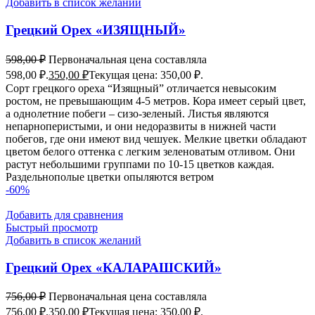
Добавить в список желаний
Грецкий Орех «ИЗЯЩНЫЙ»
598,00
₽
Первоначальная цена составляла
598,00 ₽.
350,00
₽
Текущая цена: 350,00 ₽.
Сорт грецкого ореха “Изящный” отличается невысоким
ростом, не превышающим 4-5 метров. Кора имеет серый цвет,
а однолетние побеги – сизо-зеленый. Листья являются
непарноперистыми, и они недоразвиты в нижней части
побегов, где они имеют вид чешуек. Мелкие цветки обладают
цветом белого оттенка с легким зеленоватым отливом. Они
растут небольшими группами по 10-15 цветков каждая.
Раздельнополые цветки опыляются ветром
-60%
Добавить для сравнения
Быстрый просмотр
Добавить в список желаний
Грецкий Орех «КАЛАРАШСКИЙ»
756,00
₽
Первоначальная цена составляла
756,00 ₽.
350,00
₽
Текущая цена: 350,00 ₽.