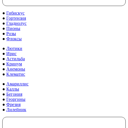
●
Гибискус
●
Гортензия
●
Гладиолус
●
Пионы
●
Розы
●
Флоксы
●
Лютики
●
Ирис
●
Астильба
●
Кринум
●
Анемоны
●
Клематис
●
Амариллис
●
Каллы
●
Бегония
●
Георгины
●
Фрезия
●
Лилейник